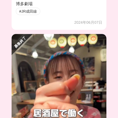
なっちゃうかも！
博多劇場
#JR成田線
2024年06月07日
募集終了