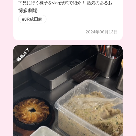
下見に行く様子をvlog形式で紹介！ 活気のあるお店
でアルバイトしてみたい人、応募してね。
博多劇場
#JR成田線
2024年06月13日
募集終了