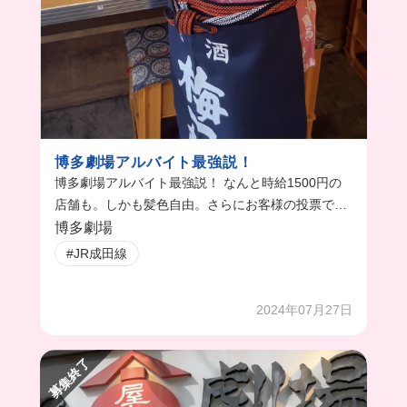
博多劇場アルバイト最強説！
博多劇場アルバイト最強説！ なんと時給1500円の
店舗も。しかも髪色自由。さらにお客様の投票で神
7が決まる。 店舗にいけば神7に会えちゃう。 まか
博多劇場
ないも超豪華。まかないグランプリがあるから、ど
#JR成田線
の店舗もまかないに最大限に力入れてる。 時給は店
舗によって異なるから詳しくはお店ごとの条件をみ
2024年07月27日
てね！
募集終了