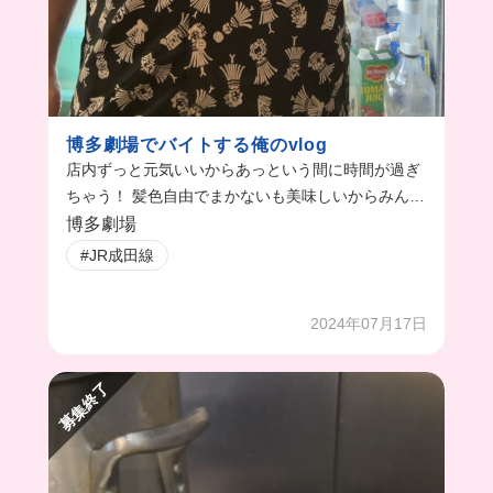
博多劇場でバイトする俺のvlog
店内ずっと元気いいからあっという間に時間が過ぎ
ちゃう！ 髪色自由でまかないも美味しいからみんな
も一緒に働こう！
博多劇場
#JR成田線
2024年07月17日
募集終了