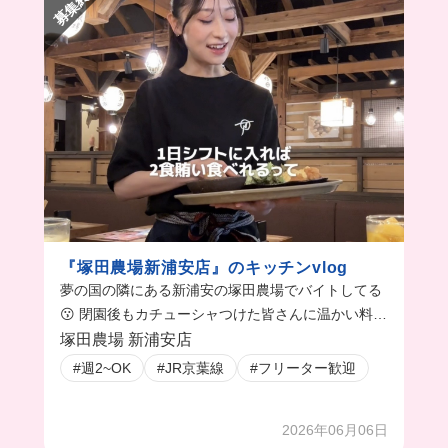
募集終了
『塚田農場新浦安店』のキッチンvlog
夢の国の隣にある新浦安の塚田農場でバイトしてる
😗 閉園後もカチューシャつけた皆さんに温かい料理
を提供したりみんなで助け合いながら働いてる👏 ち
塚田農場 新浦安店
ゃんと昇給するしみんな仲良しだからずっと続けた
#週2~OK
#JR京葉線
#フリーター歓迎
いな🥹💗💗
2026年06月06日