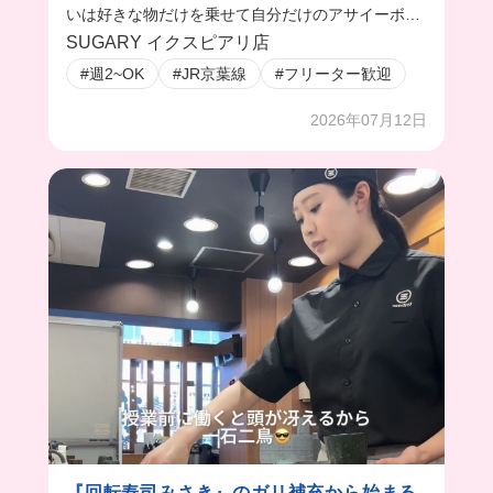
いは好きな物だけを乗せて自分だけのアサイーボー
ルを作ってるよ💜
SUGARY イクスピアリ店
#週2~OK
#JR京葉線
#フリーター歓迎
2026年07月12日
『回転寿司みさき』のガリ補充から始まる