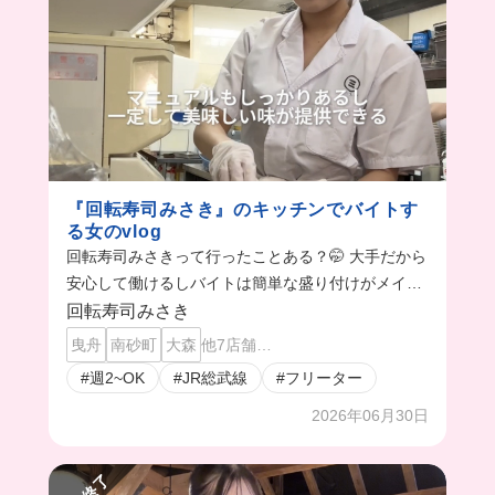
『回転寿司みさき』のキッチンでバイトす
る女のvlog
回転寿司みさきって行ったことある？🤭 大手だから
安心して働けるしバイトは簡単な盛り付けがメイン
だから初心者でも問題ないよ🙆‍♀️
回転寿司みさき
曳舟
南砂町
大森
他7店舗…
#週2~OK
#JR総武線
#フリーター
2026年06月30日