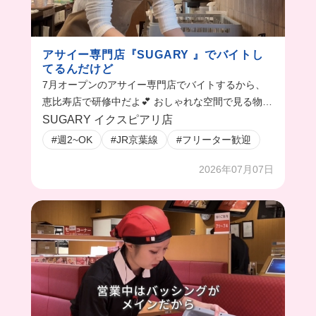
アサイー専門店『SUGARY 』でバイトし
てるんだけど
7月オープンのアサイー専門店でバイトするから、
恵比寿店で研修中だよ💕 おしゃれな空間で見る物全
て可愛くて癒される🥹
SUGARY イクスピアリ店
#週2~OK
#JR京葉線
#フリーター歓迎
2026年07月07日