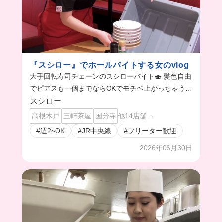
『スシロー』でホールバイトする女のvlog
大手回転寿司チェーンのスシローバイト🍣 髪色自由
でピアスも一個までならOKでモチベ上がっちゃう🥺
💖お仕事終わりのお寿司は幸せすぎる🥲❤️‍🔥
スシロー
高根木戸
三軒茶屋
国分寺
他14店舗…
#週2~OK
#JR中央線
#フリーター歓迎
2026年06月30日