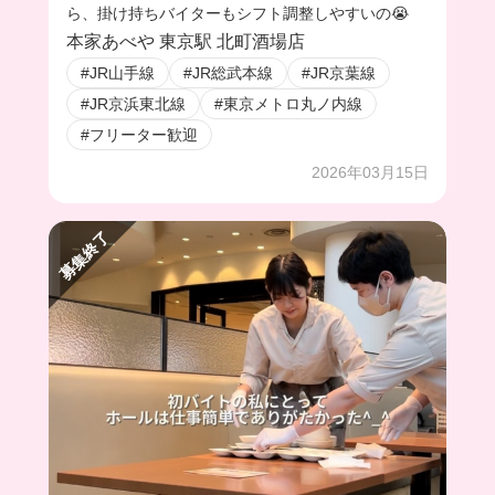
ら、掛け持ちバイターもシフト調整しやすいの😭
本家あべや 東京駅 北町酒場店
#JR山手線
#JR総武本線
#JR京葉線
#JR京浜東北線
#東京メトロ丸ノ内線
#フリーター歓迎
2026年03月15日
募集終了