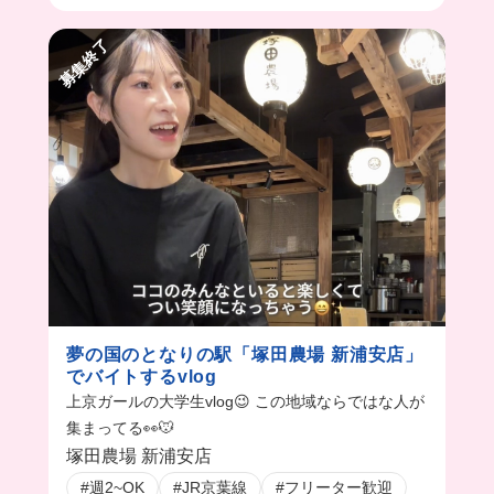
募集終了
夢の国のとなりの駅「塚田農場 新浦安店」
でバイトするvlog
上京ガールの大学生vlog😉 この地域ならではな人が
集まってる👀🐭
塚田農場 新浦安店
#週2~OK
#JR京葉線
#フリーター歓迎