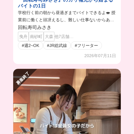
バイトの1日
学校行く前の朝から昼過ぎまでバイトできるよ🍣 授
業前に働くと頭冴えるし、難しい仕事ないからあっ
という間に時間が過ぎる🫢 サクッと働いて豪華なま
回転寿司みさき
かない食べて学校行けるの最高🎵
曳舟
南砂町
大森
他7店舗…
#週2~OK
#JR総武線
#フリーター
2026年07月11日
募集終了