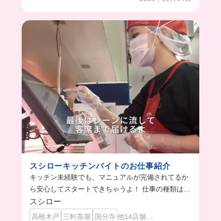
スシローキッチンバイトのお仕事紹介
キッチン未経験でも、マニュアルが完備されてるか
ら安心してスタートできちゃうよ！ 仕事の種類は多
いけど、みんなで分担して協力するから心強いね🥹
スシロー
高根木戸
三軒茶屋
国分寺
他14店舗…