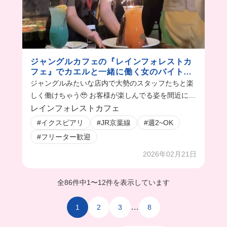
ジャングルカフェの『レインフォレストカ
フェ』でカエルと一緒に働く女のバイトvlo
g
ジャングルみたいな店内で大勢のスタッフたちと楽
しく働けちゃう🥹 お客様が楽しんでる姿を間近に見
れるのがいいよね😭💓
レインフォレストカフェ
#イクスピアリ
#JR京葉線
#週2~OK
#フリーター歓迎
2026年02月21日
全86件中
1
〜
12件を表示しています
…
1
2
3
8