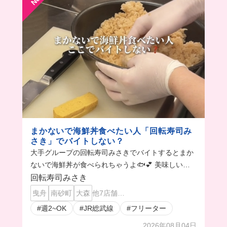
まかないで海鮮丼食べたい人「回転寿司み
さき」でバイトしない？
大手グループの回転寿司みさきでバイトするとまか
ないで海鮮丼が食べられちゃうよ🐟💕 美味しいま
かないができるまでの一部始終が見れるよ👀
回転寿司みさき
曳舟
南砂町
大森
他7店舗…
#週2~OK
#JR総武線
#フリーター
2026年08月04日