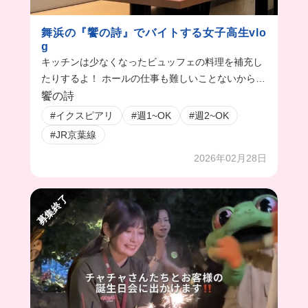
舞浜の『饗の詩』でバイトする女子高生vlo
g
キッチンは少なくなったビュッフェの料理を補充し
たりするよ！ ホールの仕事も難しいことないから高
校生でも初心者でも安心！🔰 まかないは超豪華だか
饗の詩
ら頑張れちゃう！！
#イクスピアリ
#週1~OK
#週2~OK
#JR京葉線
2026年02月28日
募集終了