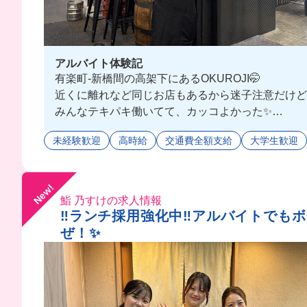
アルバイト体験記
有楽町-新橋間の高架下にあるOKUROJI🤭
近くに離れなど同じお店もあるから迷子注意だけど
みんなテキパキ働いてて、カッコよかった✨
頼りになる人が多いから、自分も気づけばシゴデキ
未経験歓迎
高時給
交通費全額支給
大学生歓迎
だって入れば入るほど、時給上がっちゃうんだもんね❤️
まかないは丼ものや揚げ物など、日替わりで出てく
めちゃくちゃおいしかったよ💕
New!
鮨 乃すけの求人情報
‼️ランチ採用強化中‼️アルバイトで
ぜ！✨️