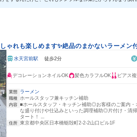
やかされて毎日楽しいこと間違いなし🤣💖
おしゃれも楽しめます✨絶品のまかないラーメン
水天宮前駅
徒歩2分
デコレーションネイルOK
髪色カラフルOK
ピアス複
ラーメン
業態
ホールスタッフ兼キッチン補助
職種
■ホールスタッフ・キッチン補助◎お客様のご案内・
内容
な盛り付けや仕込みといった調理補助◎片付け・清
タート！ ...
東京都中央区日本橋蛎殻町2-2-2山口ビル1F
住所