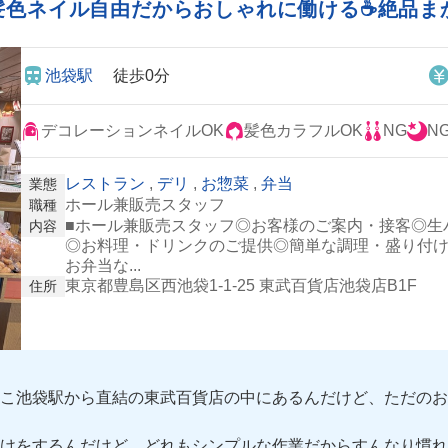
髪色ネイル自由だからおしゃれに働ける☕️絶品
池袋駅
徒歩0分
デコレーションネイルOK
髪色カラフルOK
NG
N
レストラン
,
デリ
,
お惣菜
,
弁当
業態
ホール兼販売スタッフ
職種
■ホール兼販売スタッフ◎お客様のご案内・接客◎生
内容
◎お料理・ドリンクのご提供◎簡単な調理・盛り付け
お弁当な...
東京都豊島区西池袋1-1-25 東武百貨店池袋店B1F
住所
ここ池袋駅から直結の東武百貨店の中にあるんだけど、ただの
をするんだけど、どれもシンプルな作業だからすんなり慣れたよ