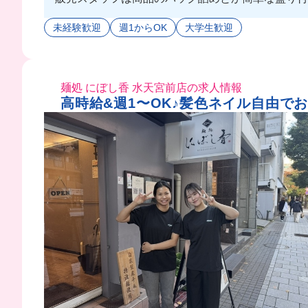
心者さんでも接客しやすくてちょうどいい◎❤️‍🔥
未経験歓迎
週1からOK
大学生歓迎
今は学生バイトがいない分、店長とか先輩たちから甘
麺処 にぼし香 水天宮前店の求人情報
高時給&週1〜OK♪髪色ネイル自由で