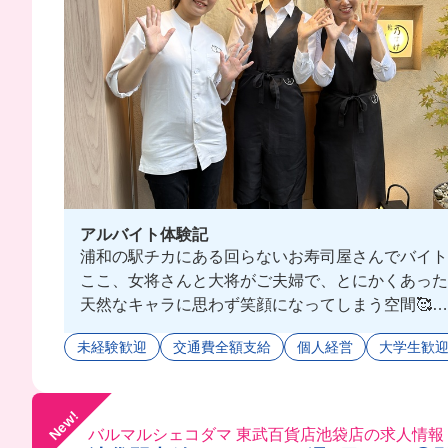
アルバイト体験記
浦和の駅チカにある回らないお寿司屋さんでバイトし
ここ、女将さんと大将がご夫婦で、とにかくあったかくて
天然なキャラに思わず笑顔になってしまう空間🥰
仕事も一から教えてくれて、アットホームな雰囲気だ
未経験歓迎
交通費全額支給
個人経営
大学生歓
まかないはみんなで囲んで食べるから、楽しくおいし
New!
バルマルシェコダマ 東武百貨店池袋店の求人情報