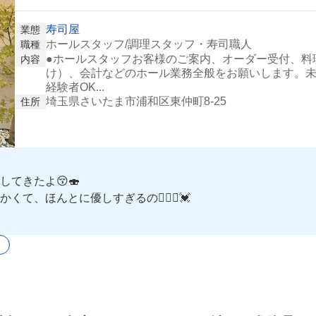
寿司屋
業態
ホールスタッフ/調理スタッフ・寿司職人
職種
●ホールスタッフお客様のご案内、オーダー受付、料
内容
け）、会計などのホール業務全般をお願いします。未
経験者OK...
埼玉県さいたま市浦和区東仲町8-25
住所
てきたよ😚🍣
、ほんとに優しすぎるの🤦🏻‍♀️💓
から長く働けそう🫶💖
迎
く食べれちゃう❣️