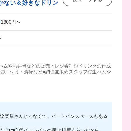
まかない＆好きなドリン
1300円〜
G
ハムやお弁当などの販売・レジ会計◎ドリンクの作成
◎片付け・清掃など■調理兼販売スタッフ◎生ハムや
お惣菜屋さんじゃなくて、イートインスペースもある
🫶🏻😌イートインの席は10席くらいだから初