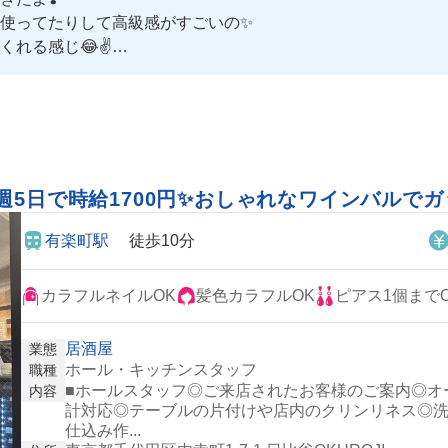
使ってたりして高級感がすごいの✨
れる感じ😂✌️
らこれを楽しみに働けちゃう🌟
週5日で時給1700円✨おしゃれなワインバルで
有楽町駅
徒歩10分
カラフルネイルOK
髪色カラフルOK
ピアス1個まで
居酒屋
業態
ホール・キッチンスタッフ
職種
■ホールスタッフ◎ご来店されたお客様のご案内◎オ
内容
計対応◎テーブルの片付けや店内のクリンリネス◎洗
仕込み作...