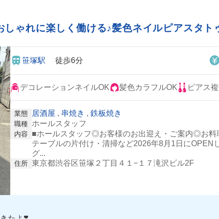
しゃれに楽しく働ける♪髪色ネイルピアスタトゥ
笹塚駅
徒歩6分
デコレーションネイルOK
髪色カラフルOK
ピアス複
居酒屋
,
串焼き
,
鉄板焼き
業態
ホールスタッフ
職種
■ホールスタッフ◎お客様のお出迎え・ご案内◎お料
内容
テーブルの片付け・清掃など2026年8月1日にOP
グ...
東京都渋谷区笹塚２丁目４１−１７滝沢ビル2F
住所
たよ❣️