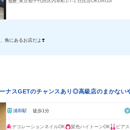
東京都千代田区内幸町1-7-1 日比谷OKUROJI
住所
、角にあるお店だよ❣️
人間になってる🤭
‍🔥
るんだって😳
もボーナスGETのチャンスあり◎高級店のまかない
浦和駅
徒歩1分
デコレーションネイルOK
髪色ハイトーンOK
ピアス