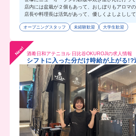
店内には盆栽が２個もあって、おしぼりもアロマの
店長や料理長は活気があって、優しくよしよししてく
話しやすいからすぐ馴染めちゃうかもね🤭💕
オープニングスタッフ
未経験歓迎
大学生歓迎
まかないはリクエスト制で、自由に作ってくれるか
New!
酒肴日和アテニヨル 日比谷OKUROJIの求人情報
シフトに入った分だけ時給が上がる!?