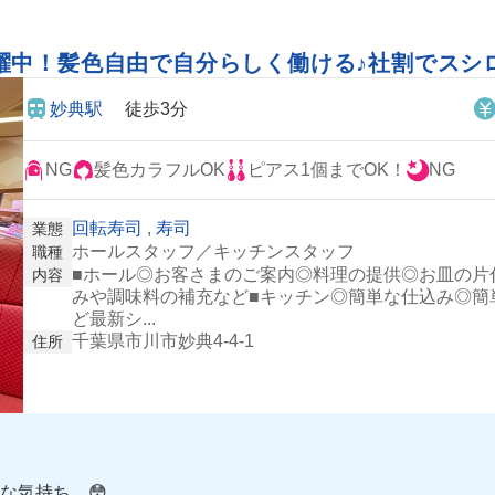
躍中！髪色自由で自分らしく働ける♪社割でスシロ
妙典駅
徒歩3分
NG
髪色カラフルOK
ピアス1個までOK！
NG
回転寿司
,
寿司
業態
ホールスタッフ／キッチンスタッフ
職種
■ホール◎お客さまのご案内◎料理の提供◎お皿の片
内容
みや調味料の補充など■キッチン◎簡単な仕込み◎簡
ど最新シ...
千葉県市川市妙典4-4-1
住所
な気持ち…😳