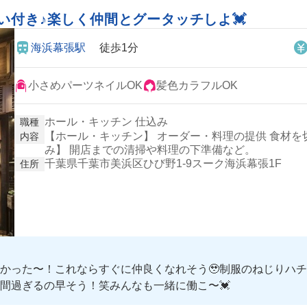
い付き♪楽しく仲間とグータッチしよ💓
海浜幕張駅
徒歩1分
小さめパーツネイルOK
髪色カラフルOK
ホール・キッチン 仕込み
職種
【ホール・キッチン】 オーダー・料理の提供 食材を
内容
み】 開店までの清掃や料理の下準備など。
千葉県千葉市美浜区ひび野1-9スーク海浜幕張1F
住所
かった〜！これならすぐに仲良くなれそう🥹制服のねじりハ
間過ぎるの早そう！笑みんなも一緒に働こ〜💓