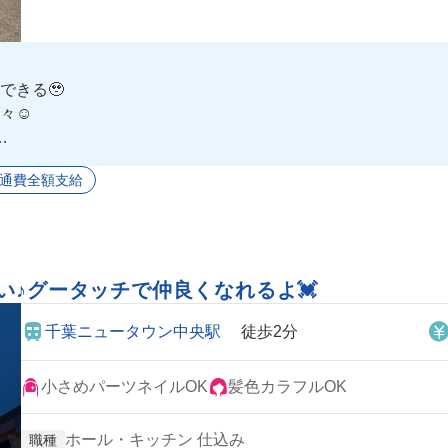
できる🥹
々☺️
くれそう🥰
通費全額支給
い♪グータッチで仲良くなれるよ💓
千葉ニュータウン中央駅
徒歩2分
小さめパーツネイルOK
髪色カラフルOK
ホール・キッチン 仕込み
職種