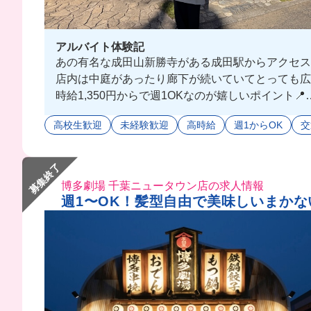
アルバイト体験記
あの有名な成田山新勝寺がある成田駅からアクセス
店内は中庭があったり廊下が続いていてとっても広
時給1,350円からで週1OKなのが嬉しいポイント📍
学生も高校生も大歓迎だから、入ったら可愛がって
高校生歓迎
未経験歓迎
高時給
週1からOK
交
募集終了
博多劇場 千葉ニュータウン店の求人情報
週1〜OK！髪型自由で美味しいまかな