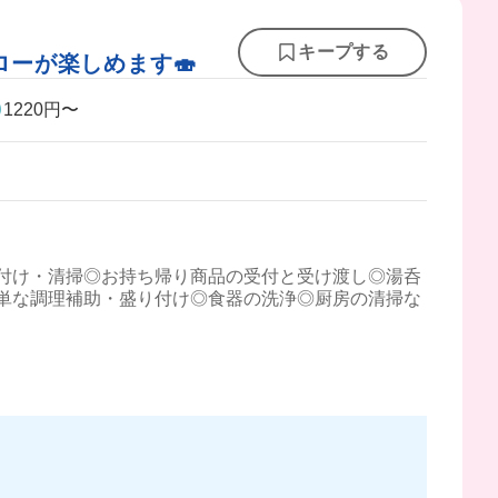
キープする
ーが楽しめます🍣
1220円〜
付け・清掃◎お持ち帰り商品の受付と受け渡し◎湯呑
単な調理補助・盛り付け◎食器の洗浄◎厨房の清掃な