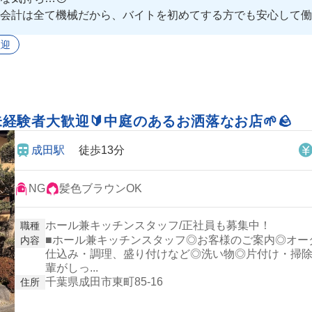
会計は全て機械だから、バイトを初めてする方でも安心して働け
いて色々な方と仲良くなれそう🥹💕
歓迎
！未経験者大歓迎🔰中庭のあるお洒落なお店🌱🪨
成田駅
徒歩13分
NG
髪色ブラウンOK
ホール兼キッチンスタッフ/正社員も募集中！
職種
■ホール兼キッチンスタッフ◎お客様のご案内◎オー
内容
仕込み・調理、盛り付けなど◎洗い物◎片付け・掃除
輩がしっ...
千葉県成田市東町85-16
住所