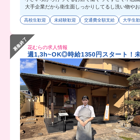
大手企業だから衛生面しっかりしてるし洗い物やお
バイトスタッフは学生から主婦層まで幅広く働かれて
高校生歓迎
未経験歓迎
交通費全額支給
大学生
募集終了
花むらの求人情報
週1,3h~OK◎時給1350円スタート