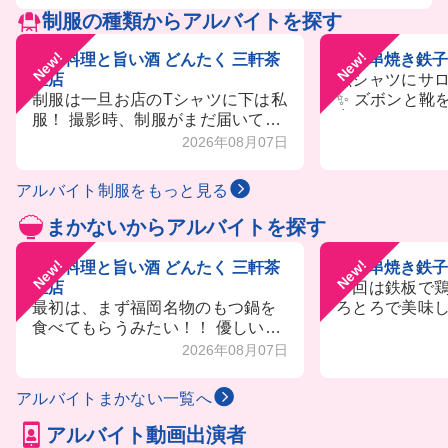
制服の種類からアルバイトを探す
New!
New!
九州料理と旨い酒 どんたく 三軒茶
鉄板串焼き鉄子
屋店
黒シャツにサロ
制服は一旦お店のTシャツに下は私
✨ ズボンと靴
服！ 撮影時、制服がまだ届いてい
👌
なくて撮れなかったけどキッチン
2026年08月07日
とホールでシャツが違うみたい👀
アルバイト制服をもっと見る
まかないからアルバイトを探す
New!
New!
九州料理と旨い酒 どんたく 三軒茶
鉄板串焼き鉄子
屋店
今回は鉄板で鶏
最初は、まず福岡名物のもつ鍋を
ろとろで美味し
食べてもらうみたい！！ 優しいお
リクエスト制
出汁にぷりぷりのもつが最高すぎ
るらしい‼️
2026年08月07日
た…😭 甘いお醤油と個人的に柚子
胡椒で食べるのが悶絶レベルで美
アルバイトまかない一覧へ
味しかったよ😂 慣れてきたら、完
全自由！ 好きな物食べていいし、
アルバイト動画出演者
作りたい人が作るスタイルだから