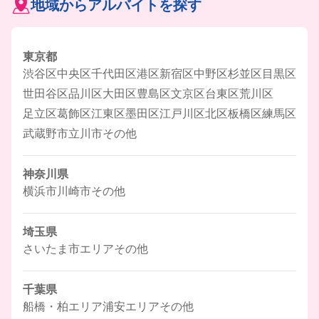
地域からアルバイトを探す
東京都
渋谷区
中央区
千代田区
港区
新宿区
中野区
杉並区
目黒区
世田谷区
品川区
大田区
豊島区
文京区
台東区
荒川区
足立区
葛飾区
江東区
墨田区
江戸川区
北区
板橋区
練馬区
武蔵野市
立川市
その他
神奈川県
横浜市
川崎市
その他
埼玉県
さいたま市エリア
その他
千葉県
船橋・柏エリア
浦安エリア
その他