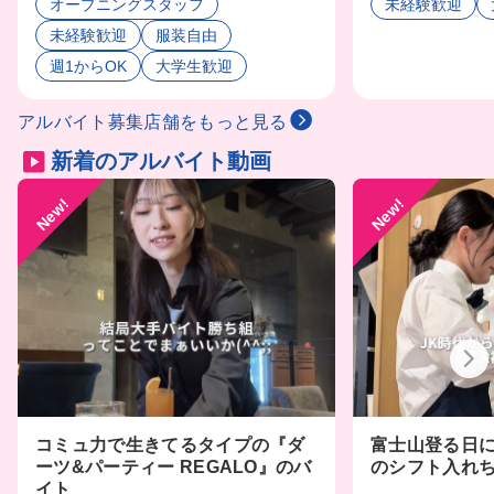
オープニングスタッフ
未経験歓迎
未経験歓迎
服装自由
週1からOK
大学生歓迎
アルバイト募集店舗をもっと見る
新着のアルバイト動画
New!
New!
富士山登る日に
コミュ力で生きてるタイプの『ダ
のシフト入れ
ーツ&パーティー REGALO』のバ
イト