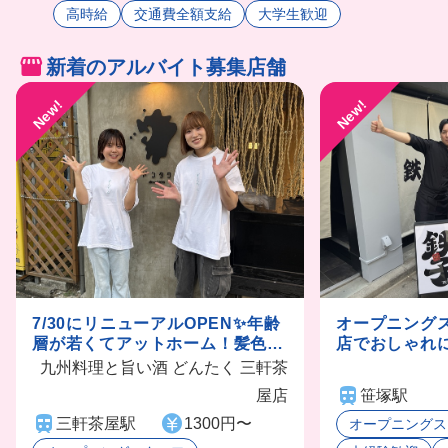
高時給
交通費全額支給
大学生歓迎
新着のアルバイト募集店舗
New!
New!
7/30にリニューアルOPEN✨年齢
オープニング
層が若くてアットホーム！髪色ネ
店でおしゃれ
イルタトゥー自由💅週1〜OK！
色ネイルピア
九州料理と旨い酒 どんたく 三軒茶
由💅週2〜OK
屋店
笹塚駅
三軒茶屋駅
1300円〜
オープニングス