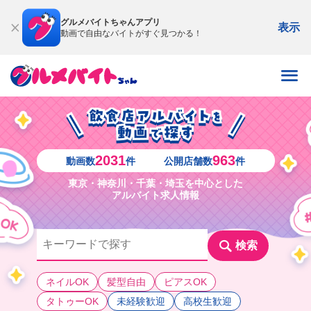
グルメバイトちゃんアプリ
表示
動画で自由なバイトがすぐ見つかる！
2031
963
動画数
件
公開店舗数
件
東京・神奈川・千葉・埼玉を中心とした
アルバイト求人情報
検索
ネイルOK
髪型自由
ピアスOK
タトゥーOK
未経験歓迎
高校生歓迎