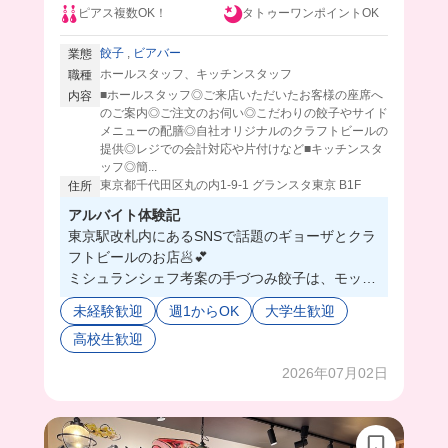
ピアス複数OK！
タトゥーワンポイントOK
餃子
,
ビアバー
業態
ホールスタッフ、キッチンスタッフ
職種
■ホールスタッフ◎ご来店いただいたお客様の座席へ
内容
のご案内◎ご注文のお伺い◎こだわりの餃子やサイド
メニューの配膳◎自社オリジナルのクラフトビールの
提供◎レジでの会計対応や片付けなど■キッチンスタ
ッフ◎簡...
東京都千代田区丸の内1-9-1 グランスタ東京 B1F
住所
アルバイト体験記
東京駅改札内にあるSNSで話題のギョーザとクラ
フトビールのお店🥟💕
ミシュランシェフ考案の手づつみ餃子は、モッチ
モチでほんとに美味しいの😍
未経験歓迎
週1からOK
大学生歓迎
人気店だから忙しい日はあるけど、店内広すぎな
高校生歓迎
くて、優しいスタッフや女性店長と働ける🌟
留学生バイトの方もいるから異文化交流もできち
2026年07月02日
ゃうかも⁉️
まかないはこのモッチモチ餃子が食べれちゃう🥟
😍
麺系もあるから、まぜそばやラーメンの日もある