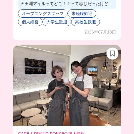
天王洲アイルってどこ！？って感じだったけど、
埼京線直通で行けてめちゃ行きやすかった👏
オープニングスタッフ
未経験歓迎
ここのお店はスタッフさんがとにかく優しい…😢
個人経営
大学生歓迎
高校生歓迎
私達にもすごく気遣いしてくれるし、スタッフさ
んも自由に楽しく働いてるのがよく伝わってきた
2026年07月18日
よ💕
まだオープンしたばかりで学生さんはいないんだ
けど、ここなら初心者でも丁寧に教えてもらえる
しみんな新人だから一緒にお店を作っていけて楽
しく働けるビジョンしかわかない←
あとは、お腹いっぱいまかない食べれるのも嬉し
いね😗
CAFÉ & DINING POKKEの求人情報