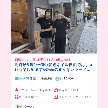
麺処 にぼし香 水天宮前店の求人情報
高時給&週1〜OK♪髪色ネイル自由でおしゃ
れも楽しめます✨絶品のまかないラーメン
付き◎
水天宮前駅
徒歩2分
1450円〜
デコレーションネイルOK
髪色カラフルOK
ピアス複数OK！
タトゥーワンポイントOK
ラーメン
業態