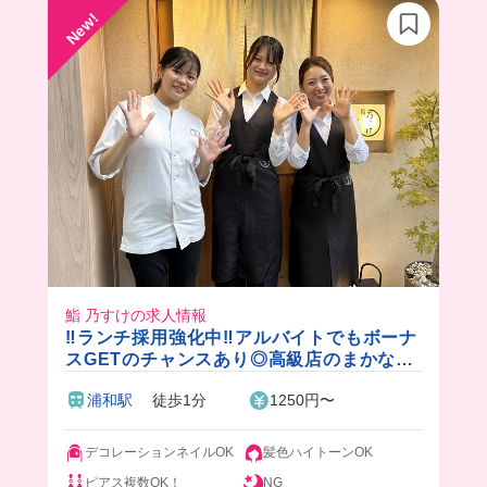
New!
鮨 乃すけの求人情報
‼️ランチ採用強化中‼️アルバイトでもボーナ
スGETのチャンスあり◎高級店のまかない
や接客スキルもGETだぜ！✨️
浦和駅
徒歩1分
1250円〜
デコレーションネイルOK
髪色ハイトーンOK
ピアス複数OK！
NG