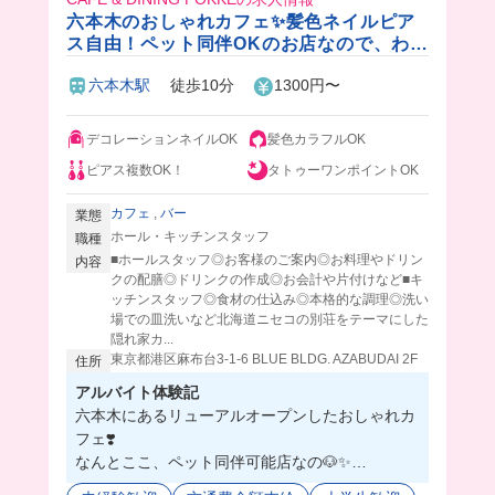
六本木のおしゃれカフェ✨髪色ネイルピア
ス自由！ペット同伴OKのお店なので、わん
ちゃん好きも大歓迎🐶💓
六本木駅
徒歩10分
1300円〜
デコレーションネイルOK
髪色カラフルOK
ピアス複数OK！
タトゥーワンポイントOK
カフェ
,
バー
業態
ホール・キッチンスタッフ
職種
■ホールスタッフ◎お客様のご案内◎お料理やドリン
内容
クの配膳◎ドリンクの作成◎お会計や片付けなど■キ
ッチンスタッフ◎食材の仕込み◎本格的な調理◎洗い
場での皿洗いなど北海道ニセコの別荘をテーマにした
隠れ家カ...
東京都港区麻布台3-1-6 BLUE BLDG. AZABUDAI 2F
住所
アルバイト体験記
六本木にあるリューアルオープンしたおしゃれカ
フェ❣️
なんとここ、ペット同伴可能店なの🐶✨
どうぶつ好きな人にはたまらなそう🥹