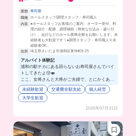
寿司屋
業態
ホールスタッフ/調理スタッフ・寿司職人
職種
●ホールスタッフお客様のご案内、オーダー受付、料
内容
理の紹介・配膳、調理補助（簡単な仕込み・盛り付
け）、会計などのホール業務全般をお願いします。未
経験者も大歓迎です！●調理スタッフ・寿司職人※未
経験者OK...
埼玉県さいたま市浦和区東仲町8-25
住所
アルバイト体験記
浦和の駅チカにある回らないお寿司屋さんでバイ
トしてきたよ😚🍣
ここ、女将さんと大将がご夫婦で、とにかくあっ
たかくて、ほんとに優しすぎるの🤦🏻‍♀️💓
未経験歓迎
交通費全額支給
個人経営
天然なキャラに思わず笑顔になってしまう空間🥰
大学生歓迎
仕事も一から教えてくれて、アットホームな雰囲
気だから長く働けそう🫶💖
2026年07月31日
まかないはみんなで囲んで食べるから、楽しくお
いしく食べれちゃう❣️