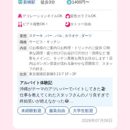
新橋駅
徒歩3分
1400円〜
し💓
デコレーションネイルOK
髪色カラフルOK
ピアス複数OK！
タトゥー自由
ステーキ
,
バー
,
バル
,
カラオケ
,
ダーツ
業態
サービス・キッチン
職種
◎お客様のご案内◎お料理・ドリンクのご提供 ◎簡
内容
単な調理・盛り付け◎お会計◎片付け・清掃など 接
客をメインに、キッチン業務も両方お任せします！店
内はガンガン音楽が流れる賑やかな雰囲気で、スタッ
フの好き...
東京都港区新橋3-13-7 1F～3F
住所
アルバイト体験記
沖縄がテーマのアツいバーでバイトしてきた🏖️
仕事を教えてくれたスタッフさんのノリ良すぎで
終始笑いが絶えなかった😂
オーナーさんは飲食店をいくつか出していて、や
未経験歓迎
服装自由
大学生歓迎
る気があれば店長にもなれるし新しく店をやる事
もできるよ！って言ってた🥺❤️
2026年07月08日
自分で飲食店やりたいけど、ハードルが高くてで