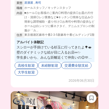
居酒屋
,
寿司
業態
ホールスタッフ／キッチンスタッフ
職種
■ホール◎お客様のご案内◎料理の提供◎お皿の片付
内容
け・清掃◎レジ業務など■キッチン◎簡単な仕込み◎
簡単な調理補助・盛り付け◎お寿司や料理の提供など
ホールは白シャツに蝶ネクタイ、デニムエプロンの制
服が「カ...
東京都港区麻布十番2-3-5新麻布十番ビルディング1階
住所
アルバイト体験記
スシローが手掛けている杉玉に行ってきたよ🌳🍣
壁のダイナミックな絵が目に入るお店👀✨
学生多いから、みんな距離近くて仲良いの😉🫶
さすが有名店なだけあって、どれも新鮮なものを
高校生歓迎
未経験歓迎
交通費全額支給
取り扱ってて、賄いがまぁこりゃ美味い😳💕
大学生歓迎
今回は天丼を食べたんだけど、揚げたてサックサ
クでうますぎた🥰🤦‍♀️
2026年06月30日
海鮮丼やお寿司も選べるみたいで、毎回豪華で目
から鱗が...🐟💦😂