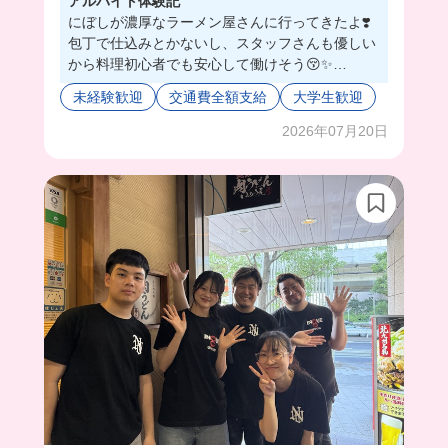
アルバイト体験記
にぼしが濃厚なラーメン屋さんに行ってきたよ❣️
包丁で仕込みとかないし、スタッフさんも優しい
から料理初心者でも安心して働けそう😚✨
こんなに濃厚な煮干しを味わうことがないから、
未経験歓迎
交通費全額支給
大学生歓迎
体に良いことしてる気分になる🐟
しかも早稲田店は2025年12月にオープンしたば
2026年07月20日
かりで、店内はカフェみたいに綺麗なの🥹（撮影
は違う店舗です！）
みんなもラーメンバイトしてみよ！