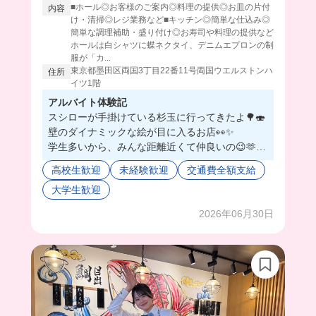
■ホール◎お客様のご案内◎料理の提供◎お皿の片付
内容
け・清掃◎レジ業務など■キッチン◎簡単な仕込み◎
簡単な調理補助・盛り付け◎お寿司や料理の提供など
ホールは白シャツに蝶ネクタイ、デニムエプロンの制
服が「カ...
東京都墨田区両国3丁目22番11号両国ウエルストンハ
住所
イツ1階
アルバイト体験記
スシローが手掛けている杉玉に行ってきたよ🌳🍣
壁のダイナミックな絵が目に入るお店👀✨
学生多いから、みんな距離近くて仲良いの😉🫶
さすが有名店なだけあって、どれも新鮮なものを
高校生歓迎
未経験歓迎
交通費全額支給
取り扱ってて、賄いがまぁこりゃ美味い😳💕
大学生歓迎
今回は天丼を食べたんだけど、揚げたてサックサ
クでうますぎた🥰🤦‍♀️
2026年06月30日
海鮮丼やお寿司も選べるみたいで、毎回豪華で目
から鱗が...🐟💦😂