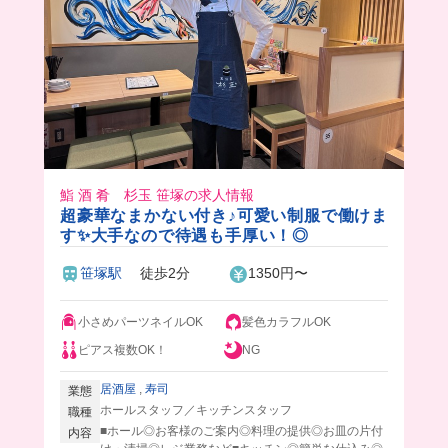
鮨 酒 肴 杉玉 笹塚の求人情報
超豪華なまかない付き♪可愛い制服で働けま
す✨大手なので待遇も手厚い！◎
笹塚駅
徒歩2分
1350円〜
小さめパーツネイルOK
髪色カラフルOK
ピアス複数OK！
NG
居酒屋
,
寿司
業態
ホールスタッフ／キッチンスタッフ
職種
■ホール◎お客様のご案内◎料理の提供◎お皿の片付
内容