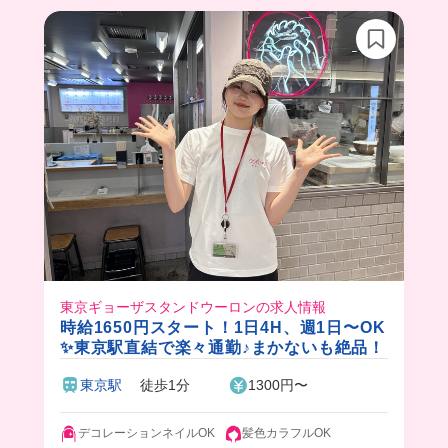
きないな。って悩んでる方にはピッタリのお店だ
よ！！
ちゃんと評価してくれるし、オーナーさんもスタ
ッフさんも見た目怖いのに、気遣いと面白さがあ
って魅力的なお店でした😭
東京ギョーザスタンドウーロンの求人情報
時給1650円スタート！1日4H、週1日〜OK
✨東京駅直結で楽々通勤♪まかないも絶品！
東京駅
徒歩1分
1300円〜
デコレーションネイルOK
髪色カラフルOK