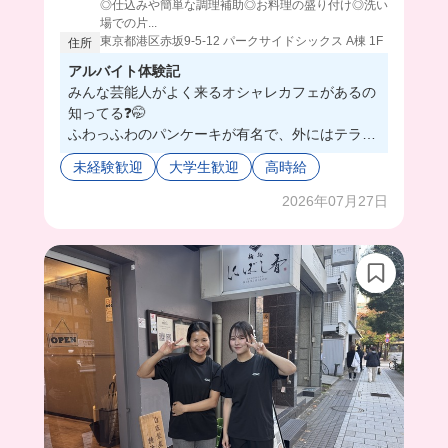
◎仕込みや簡単な調理補助◎お料理の盛り付け◎洗い
場での片...
東京都港区赤坂9-5-12 パークサイドシックス A棟 1F
住所
アルバイト体験記
みんな芸能人がよく来るオシャレカフェがあるの
知ってる❓🤭
ふわっふわのパンケーキが有名で、外にはテラス
もあって雰囲気が最高なの🥹
未経験歓迎
大学生歓迎
高時給
バ先がこんな素敵なお店だったら、モチベ上がり
すぎて毎日行きたいよね笑💖
2026年07月27日
スタッフさん同士みんな仲良しで、とにかく優し
くて穏やかな先輩たちばかり...！🥺
初めてのお仕事でも超丁寧に教えてくれるから、
ホールもキッチンも慣れていけそう💪❤️‍🔥
ドラマとかロケ地としても使われるみたいだか
ら、いつか推しに会えますように😂💫