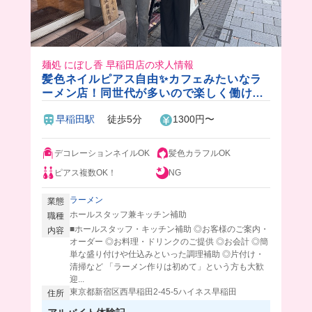
麺処 にぼし香 早稲田店の求人情報
髪色ネイルピアス自由✨カフェみたいなラ
ーメン店！同世代が多いので楽しく働けま
す♪おいしい賄い付きです🍜
早稲田駅
徒歩5分
1300円〜
デコレーションネイルOK
髪色カラフルOK
ピアス複数OK！
NG
ラーメン
業態
ホールスタッフ兼キッチン補助
職種
■ホールスタッフ・キッチン補助 ◎お客様のご案内・
内容
オーダー ◎お料理・ドリンクのご提供 ◎お会計 ◎簡
単な盛り付けや仕込みといった調理補助 ◎片付け・
清掃など 「ラーメン作りは初めて」という方も大歓
迎...
東京都新宿区西早稲田2-45-5ハイネス早稲田
住所