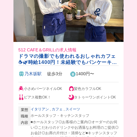
512 CAFE＆GRILLの求人情報
ドラマの撮影でも使われるおしゃれカフェ
☕️🌿時給1400円！未経験でもパンケーキ作
れるようになります✨
乃木坂駅
徒歩3分
1400円〜
小さめパーツネイルOK
髪色カラフルOK
ピアス複数OK！
タトゥーワンポイントOK
イタリアン
,
カフェ
,
スイーツ
業態
ホールスタッフ・キッチンスタッフ
職種
■ホールスタッフ◎お客様のご案内◎オーダーのお伺
内容
い◎こだわりのドリンクやお洒落なお料理のご提供◎
お会計◎お席の片付け・清掃など■キッチンスタッフ