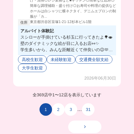
け・清掃◎レジ業務など■キッチン◎簡単な仕込み◎
簡単な調理補助・盛り付け◎お寿司や料理の提供など
ホールは白シャツに蝶ネクタイ、デニムエプロンの制
服が「カ...
東京都渋谷区笹塚1-21-12杉本ビル1階
住所
アルバイト体験記
スシローが手掛けている杉玉に行ってきたよ🌳🍣
壁のダイナミックな絵が目に入るお店👀✨
学生多いから、みんな距離近くて仲良いの😉🫶
さすが有名店なだけあって、どれも新鮮なものを
高校生歓迎
未経験歓迎
交通費全額支給
取り扱ってて、賄いがまぁこりゃ美味い😳💕
大学生歓迎
今回は天丼を食べたんだけど、揚げたてサックサ
クでうますぎた🥰🤦‍♀️
2026年06月30日
海鮮丼やお寿司も選べるみたいで、毎回豪華で目
から鱗が...🐟💦😂
全369店中
1
〜
12店を表示しています
…
1
2
3
31