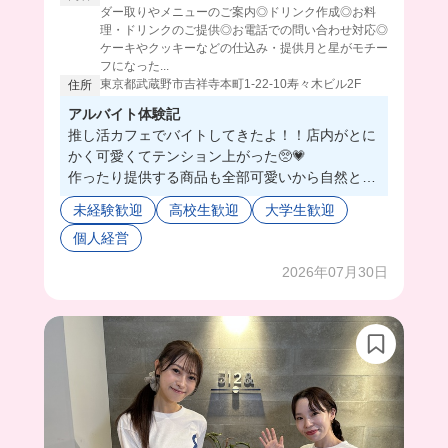
ダー取りやメニューのご案内◎ドリンク作成◎お料
理・ドリンクのご提供◎お電話での問い合わせ対応◎
ケーキやクッキーなどの仕込み・提供月と星がモチー
フになった...
東京都武蔵野市吉祥寺本町1-22-10寿々木ビル2F
住所
アルバイト体験記
推し活カフェでバイトしてきたよ！！店内がとに
かく可愛くてテンション上がった🥺💗
作ったり提供する商品も全部可愛いから自然と笑
顔になって接客できそう🥰
未経験歓迎
高校生歓迎
大学生歓迎
しかもスタッフさんと店長さんがとってもいい人
個人経営
たちで、一から丁寧に教えてくれるから未経験で
も安心すぎた😮‍💨
2026年07月30日
推し活カフェとしても人気だから、自分と推しが
同じお客様が来たら盛り合がれて最高だよ🫣