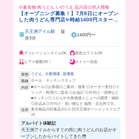
小倉名物 肉うどん いのうえ 品川店の求人情報
【オープニング募集！】7月8日にオープン
した肉うどん専門店✨時給1400円スタート
🎵美容手当あり◎
天王洲アイル駅
徒
1400円〜
歩3分
デコレーションネイルOK
髪色カラフルOK
ピアス複数OK！
タトゥー自由
うどん
,
大衆酒場
,
居酒屋
業態
ホール・キッチンスタッフ
職種
■ホール◎お客様のご案内・接客 ◎オーダー受付◎ド
内容
リンク・料理のご提供 ◎お会計 ◎片付け・清掃など
■キッチン◎うどんや大衆酒場メニューの調理・補助
◎仕込み◎片付け・洗い物など 福岡・北九州で大...
東京都品川区東品川2-2-20天王洲オーシャンスクエア
住所
1F
アルバイト体験記
天王洲アイルからすぐの所に肉うどんのお店がオ
ープンしたからバイトしてきた😳