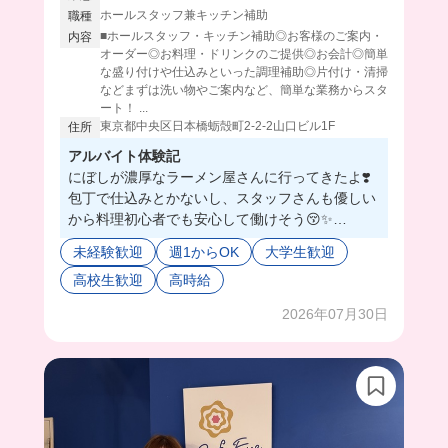
ホールスタッフ兼キッチン補助
職種
■ホールスタッフ・キッチン補助◎お客様のご案内・
内容
オーダー◎お料理・ドリンクのご提供◎お会計◎簡単
な盛り付けや仕込みといった調理補助◎片付け・清掃
などまずは洗い物やご案内など、簡単な業務からスタ
ート！ ...
東京都中央区日本橋蛎殻町2-2-2山口ビル1F
住所
アルバイト体験記
にぼしが濃厚なラーメン屋さんに行ってきたよ❣️
包丁で仕込みとかないし、スタッフさんも優しい
から料理初心者でも安心して働けそう😚✨
こんなに濃厚な煮干しを味わうことがないから、
未経験歓迎
週1からOK
大学生歓迎
体に良いことしてる気分になる🐟
高校生歓迎
高時給
とってもおいしいよ❣️
2026年07月30日