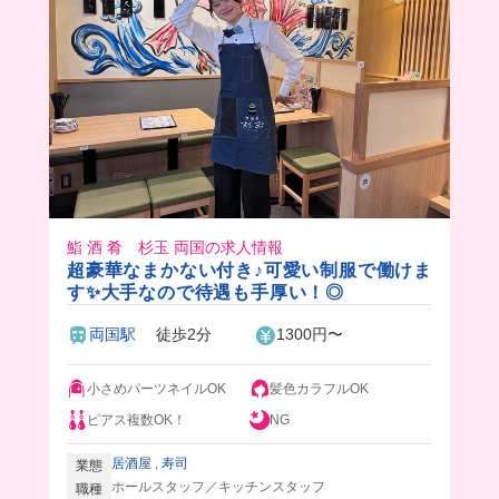
鮨 酒 肴 杉玉 両国の求人情報
超豪華なまかない付き♪可愛い制服で働けま
す✨大手なので待遇も手厚い！◎
両国駅
徒歩2分
1300円〜
小さめパーツネイルOK
髪色カラフルOK
ピアス複数OK！
NG
居酒屋
,
寿司
業態
ホールスタッフ／キッチンスタッフ
職種