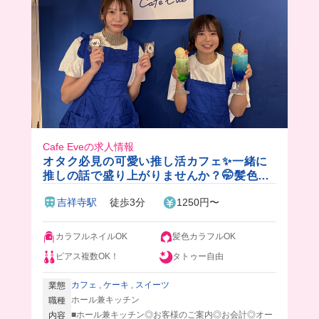
Cafe Eveの求人情報
オタク必見の可愛い推し活カフェ✨一緒に
推しの話で盛り上がりませんか？🤭髪色自
由でネイルもOK💖
吉祥寺駅
徒歩3分
1250円〜
カラフルネイルOK
髪色カラフルOK
ピアス複数OK！
タトゥー自由
カフェ
,
ケーキ
,
スイーツ
業態
ホール兼キッチン
職種
■ホール兼キッチン◎お客様のご案内◎お会計◎オー
内容