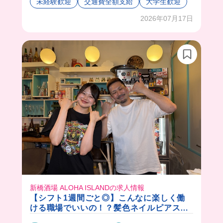
未経験歓迎
交通費全額支給
大学生歓迎
お店の雰囲気も北海道の壮大な山などがモチーフ
で、落ち着く感じ🥰
2026年07月17日
スタッフさんもほんわかで、みんな優しいし、女
性が多いから安心して働けるね🌟
まかないはランチメニューから出てくるっぽい❣️
今回はタコライスを食べたよ💖
新橋酒場 ALOHA ISLANDの求人情報
【シフト1週間ごと◎】こんなに楽しく働
ける職場でいいの！？髪色ネイルピアス服
装もなんでも自由！✨性別や過去は関係な