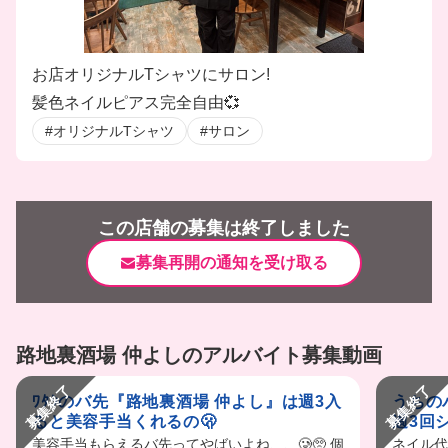
お店オリジナルTシャツにサロン!
髪色ネイルピアス完全自由💞
#オリジナルTシャツ
#サロン
この店舗の募集は終了しました
募集再開の通知を受け取る
路地裏酒場 仲よしのアルバイト募集動画
募集終了
募集終了
ﾜﾀｼのバ先『路地裏酒場 仲よし』は週3入
うちの
ると美容手当くれるの🫢
週3回シ
美容手当もらえるバ先ってやばいよね、、🥲🥺 個
ネイル代