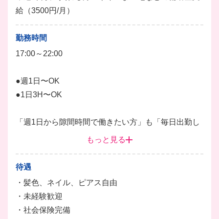
で一緒に頑張ってくれる仲間を大募集中です★
給（3500円/月）
ホール
仕込み
ドリンク
キッチン
勤務時間
17:00～22:00
●週1日〜OK
●1日3H〜OK
「週1日から隙間時間で働きたい方」も「毎日出勤し
てガッツリ稼ぎたい方」も大歓迎です！
もっと見る
待遇
・髪色、ネイル、ピアス自由
・未経験歓迎
・社会保険完備