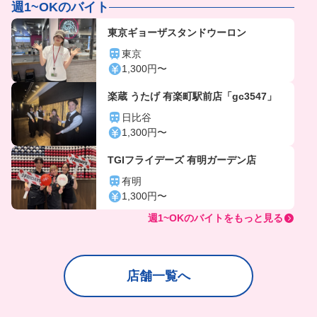
週1~OKのバイト
東京ギョーザスタンドウーロン
東京
1,300円〜
楽蔵 うたげ 有楽町駅前店「gc3547」
日比谷
1,300円〜
TGIフライデーズ 有明ガーデン店
有明
1,300円〜
週1~OKのバイトをもっと見る
店舗一覧へ