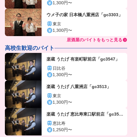
1,300円〜
ウメ子の家 日本橋八重洲店「gc3303」
東京
1,300円〜
居酒屋のバイトをもっと見る
高校生歓迎のバイト
楽蔵 うたげ 有楽町駅前店「gc3547」
日比谷
1,300円〜
楽蔵 うたげ 八重洲店「gc3513」
東京
1,300円〜
楽蔵 うたげ 恵比寿東口駅前店「gc356
4」
恵比寿
1,250円〜