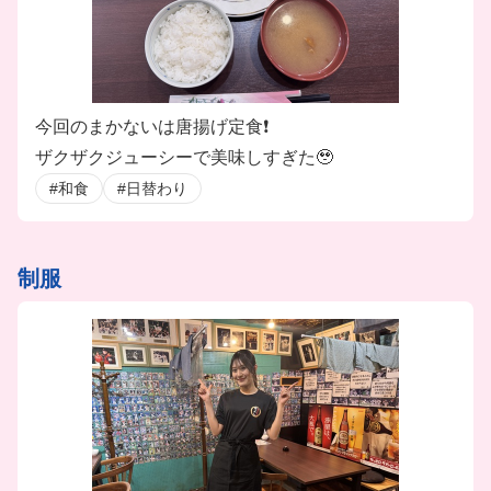
今回のまかないは唐揚げ定食❗️
ザクザクジューシーで美味しすぎた🥹
#和食
#日替わり
制服