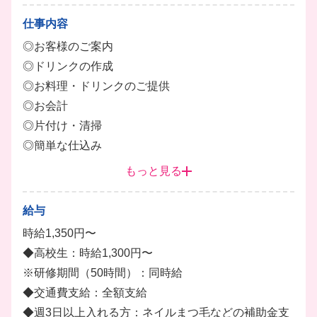
仕事内容
◎お客様のご案内
◎ドリンクの作成
◎お料理・ドリンクのご提供
◎お会計
◎片付け・清掃
◎簡単な仕込み
◎簡単な盛り付けなど
もっと見る
未経験の方も大歓迎です！しっかりとサポートするの
給与
で安心して下さい♪
時給1,350円〜
ホール業務が中心となりますが簡単なキッチン作業も
◆高校生：時給1,300円〜
お手伝い頂くことがございます。
※研修期間（50時間）：同時給
男性・女性どちらも活躍中です！
◆交通費支給：全額支給
2025年8月にリニューアルオープンしたので、新体制
◆週3日以上入れる方：ネイルまつ毛などの補助金支