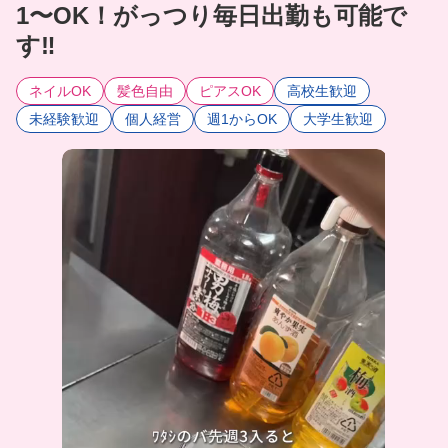
1〜OK！がっつり毎日出勤も可能で
す‼️
ネイルOK
髪色自由
ピアスOK
高校生歓迎
未経験歓迎
個人経営
週1からOK
大学生歓迎