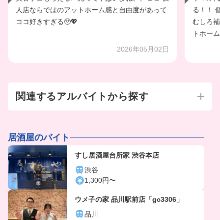
人店ならではのアットホーム感と自由度があって
る！！ 
ココ好きすぎる🥹💖
むしろ補
トホーム
2026年05月02日
関連するアルバイトから探す
居酒屋のバイト
すし居酒屋台所家 渋谷本店
渋谷
1,300円〜
ウメ子の家 品川駅前店「gc3306」
品川