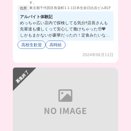
す。
東京都千代田区有楽町1-1-1日本生命日比谷ビルB1F
住所
アルバイト体験記
めっちゃ広い店内で探検してる気分‼️店長さんも
先輩達も優しくって安心して働けちゃった🥺💖
しかもまかないが豪華だったの！定食みたいな感
じで色んな料理があって幸せすぎた🫶🏻
高校生歓迎
高時給
2024年06月11日
募集終了