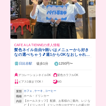
CAFE A LA TIENNEの求人情報
髪色ネイル自由✨賄いはメニューから好き
なの選べちゃう🎵週1からOKなおしゃれカ
フェ☕️
日比谷駅
徒歩1分
1250円〜
デコレーションネイルOK
髪色カラフルOK
ピアス1個までOK！
NG
カフェ
,
ケーキ
,
コーヒー
業態
ホール・ドリンカー
職種
【ホールスタッフ】 配膳、お客様のご案内、レジ な
内容
ど【ドリンカー】 ドリンク作りやデザートの盛り付