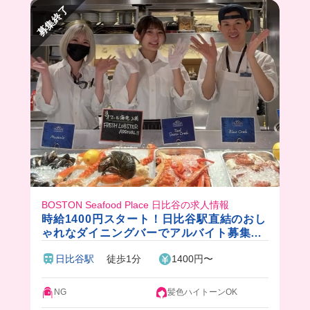
募集終了
BOSTON Seafood Place 日比谷の求人情報
時給1400円スタート！日比谷駅直結のおし
ゃれなダイニングバーでアルバイト募集中
🦞
日比谷駅
徒歩1分
1400円〜
NG
髪色ハイトーンOK