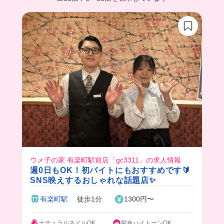
ウメ子の家 有楽町駅前店「gc3311」の求人情報
週0日もOK！初バイトにもおすすめです🔰
SNS映えするおしゃれな話題店✨
有楽町駅
徒歩1分
1300円〜
ナチュラルネイルOK
髪色ハイトーンOK