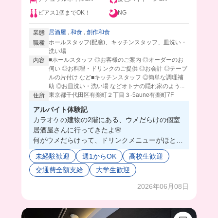
ピアス1個までOK！
NG
居酒屋
,
和食
,
創作和食
業態
ホールスタッフ(配膳)、キッチンスタッフ、皿洗い・
職種
洗い場
■ホールスタッフ ◎お客様のご案内 ◎オーダーのお
内容
伺い ◎お料理・ドリンクのご提供 ◎お会計 ◎テーブ
ルの片付け など■キッチンスタッフ ◎簡単な調理補
助 ◎お皿洗い・洗い場 などオトナの隠れ家のよう...
東京都千代田区有楽町２丁目３-5aune有楽町7F
住所
アルバイト体験記
カラオケの建物の2階にある、ウメだらけの個室
居酒屋さんに行ってきたよ🌸
何がウメだらけって、ドリンクメニューがほとん
どウメなの👀‼️
未経験歓迎
週1からOK
高校生歓迎
こんなにウメドリンクあるのってくらい😳💓
交通費全額支給
大学生歓迎
ウメ好きな私からしたらお客さんで通いたいレベ
ル🫶
2026年06月08日
全部個室だからオーダータッチパネルだし、効率
化してて私には向いてそう😉
まかないは日替わりでジャンル問わず出てくるん