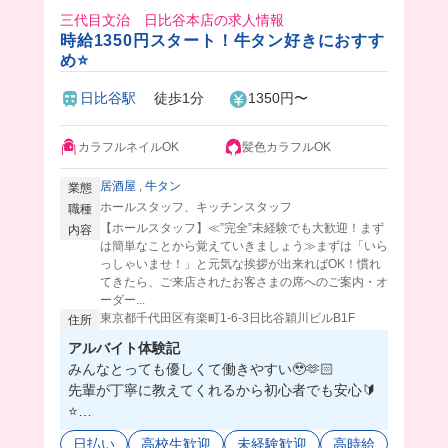
三代目文治 日比谷本店の求人情報
時給1350円スタート！牛タン好きにおすす
め⭐️
日比谷駅
徒歩1分
1350円〜
カラフルネイルOK
髪色カラフルOK
居酒屋
,
牛タン
業態
ホールスタッフ、キッチンスタッフ
職種
【ホールスタッフ】≪”完全”未経験でも大歓迎！まず
内容
は簡単なことから覚えていきましょう≫まずは「いら
っしゃいませ！」と元気な挨拶が出来ればOK！慣れ
てきたら、ご来店されたお客さまの席へのご案内・オ
ーダー...
東京都千代田区有楽町1-6-3日比谷穎川ビルB1F
住所
アルバイト体験記
みんなとっても優しくて働きやすい🥹🫶🏻
先輩が丁寧に教えてくれるから初心者でも安心🔰
⭐️
初日は試食でメニューから牛タンを食べれちゃう
日払い
高校生歓迎
未経験歓迎
高時給