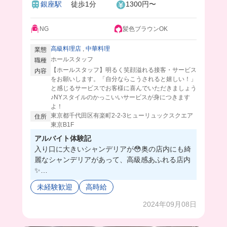
銀座駅
徒歩1分
1300円〜
NG
髪色ブラウンOK
高級料理店
,
中華料理
業態
ホールスタッフ
職種
【ホールスタッフ】明るく笑顔溢れる接客・サービス
内容
をお願いします。「自分ならこうされると嬉しい！」
と感じるサービスでお客様に喜んでいただきましょう
♪NYスタイルのかっこいいサービスが身につきます
よ！
東京都千代田区有楽町2-2-3ヒューリュックスクエア
住所
東京B1F
アルバイト体験記
入り口に大きいシャンデリアが😳奥の店内にも綺
麗なシャンデリアがあって、高級感あふれる店内
✨
学生バイトも多くて出会いがたくさんありそうだ
未経験歓迎
高時給
し、高級店で働く貴重な経験ができるなんて最高
すぎる🇨🇳
2024年09月08日
初心者は、キッチンからホールの人に料理を渡す
ところから始めるから安心だよ🔰