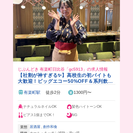
じぶんどき 有楽町日比谷「gc5913」の求人情報
【社割が神すぎる✨】高校生の初バイトも
大歓迎！ビッグエコー50%OFF＆系列飲食
店20%OFF！大手グループの安心感×落ち
有楽町駅
徒歩2分
1300円〜
着いた個室居酒屋🍃
ナチュラルネイルOK
髪色ハイトーンOK
ピアス1個までOK！
NG
居酒屋
,
創作和食
業態
ホール・キッチン補助・洗い場