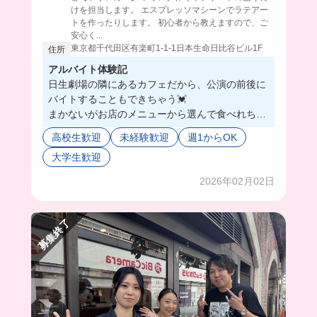
けを担当します。 エスプレッソマシーンでラテアー
トを作ったりします。 初心者から教えますので、ご
安心く...
東京都千代田区有楽町1-1-1日本生命日比谷ビル1F
住所
アルバイト体験記
日生劇場の隣にあるカフェだから、公演の前後に
バイトすることもできちゃう💓
まかないがお店のメニューから選んで食べれちゃ
うの超魅力的！ケーキもドリンクも好きなの頼め
高校生歓迎
未経験歓迎
週1からOK
ちゃう🤤
大学生歓迎
店内もレトロな雰囲気でおしゃれだったよ☕️🍃
2026年02月02日
募集終了