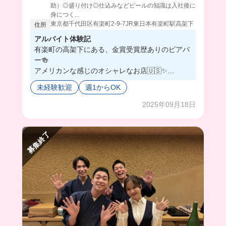
助）◎盛り付け◎仕込みなどビールの知識は入社後に
身につく...
東京都千代田区有楽町2-9-7JR東日本有楽町駅高架下
住所
アルバイト体験記
有楽町の高架下にある、金賞受賞歴ありのビアバ
ー🍻
アメリカンな感じのオシャレなお店🇺🇸✨
とってもフランクで仲良いスタッフが多いから、
未経験歓迎
週1からOK
めちゃくちゃ働きやすい🌟
もちろんビールの知識なくても、教えてくれるか
2025年09月18日
ら安心してね❣️
しかも、おしゃれ自由なの神すぎ💞
募集終了
まかないも自由に好きなもの食べれるから、みん
な店長に甘えてるみたい🤭💕
気楽に楽しく働きたい人おいで〜‼️