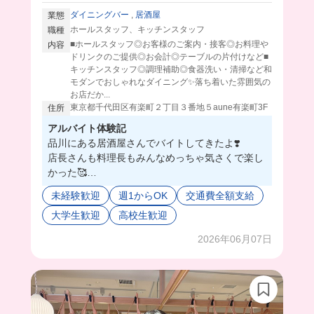
ダイニングバー
,
居酒屋
業態
ホールスタッフ、キッチンスタッフ
職種
■ホールスタッフ◎お客様のご案内・接客◎お料理や
内容
ドリンクのご提供◎お会計◎テーブルの片付けなど■
キッチンスタッフ◎調理補助◎食器洗い・清掃など和
モダンでおしゃれなダイニング✨落ち着いた雰囲気の
お店だか...
東京都千代田区有楽町２丁目３番地５aune有楽町3F
住所
アルバイト体験記
品川にある居酒屋さんでバイトしてきたよ❣️
店長さんも料理長もみんなめっちゃ気さくで楽し
かった🥰
料理長は動画に映ってもらったんだけど、恥ずか
未経験歓迎
週1からOK
交通費全額支給
しがってて可愛らしい方だったよ🤭
大学生歓迎
高校生歓迎
会社が大きいから今年も新卒の方が何人か入られ
て終始和やかな雰囲気だったよ💕
2026年06月07日