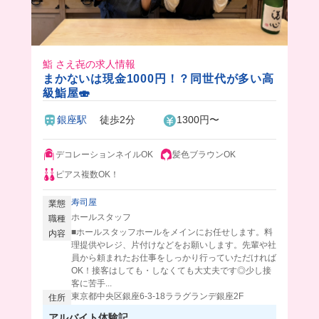
鮨 さえ㐂の求人情報
まかないは現金1000円！？同世代が多い高
級鮨屋🍣
銀座駅
徒歩2分
1300円〜
デコレーションネイルOK
髪色ブラウンOK
ピアス複数OK！
寿司屋
業態
ホールスタッフ
職種
■ホールスタッフホールをメインにお任せします。料
内容
理提供やレジ、片付けなどをお願いします。先輩や社
員から頼まれたお仕事をしっかり行っていただければ
OK！接客はしても・しなくても大丈夫です◎少し接
客に苦手...
東京都中央区銀座6-3-18ララグランデ銀座2F
住所
アルバイト体験記