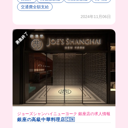
🐮💞
交通費全額支給
普段からもカレーが出たりいろんなものを作って
くれるみたいでそのまかないはスタッフさん達か
2024年11月06日
らも大好評なんだって❤️‍🔥❤️‍🔥
募集終了
ジョーズシャンハイニューヨーク 銀座店の求人情報
銀座の高級中華料理店🇨🇳