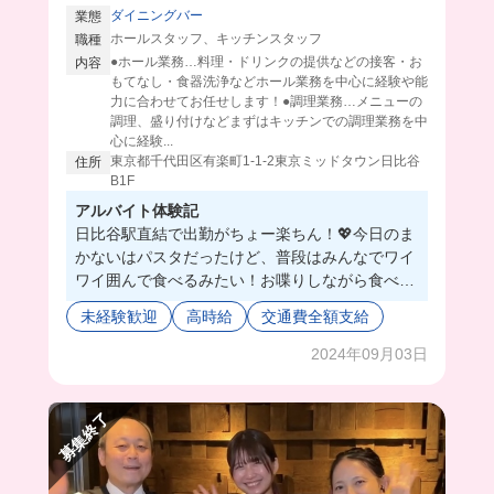
ダイニングバー
業態
ホールスタッフ、キッチンスタッフ
職種
●ホール業務…料理・ドリンクの提供などの接客・お
内容
もてなし・食器洗浄などホール業務を中心に経験や能
力に合わせてお任せします！●調理業務…メニューの
調理、盛り付けなどまずはキッチンでの調理業務を中
心に経験...
東京都千代田区有楽町1-1-2東京ミッドタウン日比谷
住所
B1F
アルバイト体験記
日比谷駅直結で出勤がちょー楽ちん！💖今日のま
かないはパスタだったけど、普段はみんなでワイ
ワイ囲んで食べるみたい！お喋りしながら食べる
の楽しくて幸せ🥹
未経験歓迎
高時給
交通費全額支給
時給1400円から始められるのは金欠学生にはとっ
ても嬉しいよね…！💪
2024年09月03日
募集終了