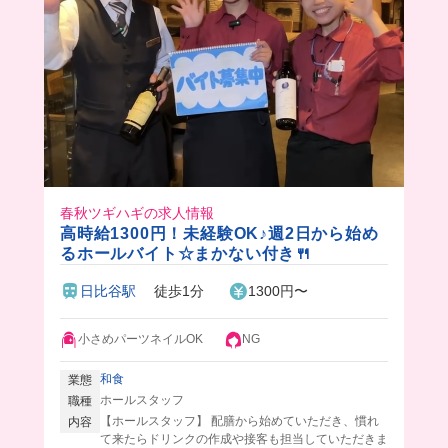
春秋ツギハギの求人情報
高時給1300円！未経験OK♪週2日から始め
るホールバイト☆まかない付き🍴
日比谷駅
徒歩1分
1300円〜
小さめパーツネイルOK
NG
和食
業態
ホールスタッフ
職種
【ホールスタッフ】 配膳から始めていただき、慣れ
内容
て来たらドリンクの作成や接客も担当していただきま