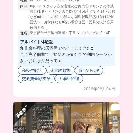
職種
■ホールスタッフ◎お客様のご案内◎ドリンクの作成
内容
◎お料理・ドリンクのご提供◎お会計◎片付け・清掃
など■キッチン補助◎簡単な調理補助◎盛り付け◎食
器洗い・片付けなど■洗い場◎食器・器具の洗浄◎厨
房内の清...
東京都千代田区有楽町１丁目６−８松井ビル 3・4F
住所
アルバイト体験記
創作京料理の居酒屋でバイトしてきた❣️
ここ完全個室で、接待とか宴会での利用シーンが
多いお店なんだって🌼
ホールとキッチンに分かれてるんだけど、どちら
高校生歓迎
未経験歓迎
週1からOK
も未経験でも大丈夫💓✌🏻大手だからマニュアルも
交通費全額支給
大学生歓迎
しっかりしてて、超丁寧に教えてくれて安心すぎ
る🔰😮‍💨
2026年06月04日
同世代も多いから、たくさんバ友も出来ちゃうか
も...🥺⭐️
みんなも応募してみない⁉️😉
募集終了