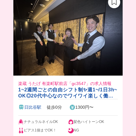
だけど、今回はチキンタルタルだったよ🍗
ボリューミーですぐお腹いっぱいになったし、美
味すぎて幸せだった🥰
下にあるカラオケで社割使えるから、毎回行きた
い衝動に駆られそう🎤🎶
楽蔵 うたげ 有楽町駅前店「gc3547」の求人情報
1~2週間ごとの自由シフト制✨週1~/1日3h~
OK◎20代中心なのでワイワイ楽しく働け
ます♪
日比谷駅
徒歩0分
1300円〜
ナチュラルネイルOK
髪色ハイトーンOK
ピアス1個までOK！
NG