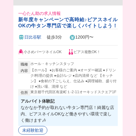
一心たん助の求人情報
新年度キャンペーンで高時給♪ピアスネイル
OKの牛タン専門店で楽しくバイトしよう！
日比谷駅
徒歩3分
1200円〜
小さめパーツネイルOK
ピアス複数OK！
ホール・キッチンスタッフ
職種
【ホール】 ●お客様のご案内 ●オーダー確認 ●ドリン
内容
ク/料理の提供 ●会計/レジ ●店内清掃 など 【キッチ
ン】 ●食材の下ごしらえ、仕込み ●調理補助、盛り付
け ●洗い場、清掃 など
東京都千代田区有楽町１-2-11オーキッドスクエア1F
住所
アルバイト体験記
なかなか予約が取れない牛タン専門店！綺麗な店
内、ピアスネイルOKなど働きやすい環境で楽し
く働けます🎶
未経験歓迎