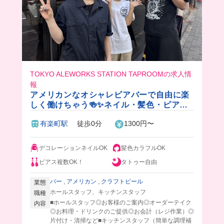
TOKYO ALEWORKS STATION TAPROOMの求人情
報
アメリカンなオシャレビアバーで自由に楽
しく働けちゃう🍻✨ネイル・髪色・ピアス
も自由！絶品のまかないつき🎵
有楽町駅
徒歩0分
1300円〜
デコレーションネイルOK
髪色カラフルOK
ピアス複数OK！
タトゥー自由
バー
,
アメリカン
,
クラフトビール
業態
ホールスタッフ、キッチンスタッフ
職種
■ホールスタッフ◎お客様のご案内◎オーダーテイク
内容
◎お料理・ドリンクのご提供◎お会計（レジ作業）◎
片付け・清掃など■キッチンスタッフ（簡単な調理補