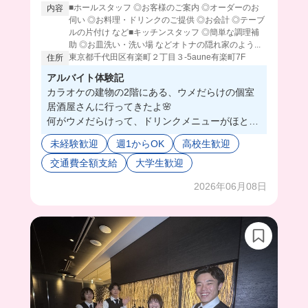
■ホールスタッフ ◎お客様のご案内 ◎オーダーのお
内容
伺い ◎お料理・ドリンクのご提供 ◎お会計 ◎テーブ
ルの片付け など■キッチンスタッフ ◎簡単な調理補
助 ◎お皿洗い・洗い場 などオトナの隠れ家のよう...
東京都千代田区有楽町２丁目３-5aune有楽町7F
住所
アルバイト体験記
カラオケの建物の2階にある、ウメだらけの個室
居酒屋さんに行ってきたよ🌸
何がウメだらけって、ドリンクメニューがほとん
どウメなの👀‼️
未経験歓迎
週1からOK
高校生歓迎
こんなにウメドリンクあるのってくらい😳💓
交通費全額支給
大学生歓迎
ウメ好きな私からしたらお客さんで通いたいレベ
ル🫶
2026年06月08日
全部個室だからオーダータッチパネルだし、効率
化してて私には向いてそう😉
まかないは日替わりでジャンル問わず出てくるん
だけど、今回はチキンタルタルだったよ🍗
ボリューミーですぐお腹いっぱいになったし、美
味すぎて幸せだった🥰
下にあるカラオケで社割使えるから、毎回行きた
い衝動に駆られそう🎤🎶