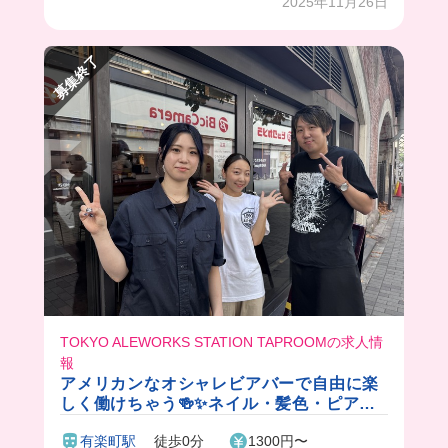
2025年11月26日
から、初心者さんでも安心して高級店デビューが
できちゃう！🔰
まかないは日替わりなんだけど、今回は絶品の丼
募集終了
が食べれちゃった🤭
みんなも応募してみてね❗️🥰
TOKYO ALEWORKS STATION TAPROOMの求人情
報
アメリカンなオシャレビアバーで自由に楽
しく働けちゃう🍻✨ネイル・髪色・ピアス
も自由！絶品のまかないつき🎵
有楽町駅
徒歩0分
1300円〜