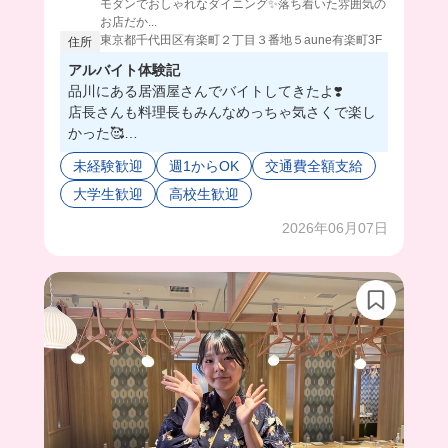
モダンでおしゃれなダイニング✨落ち着いた雰囲気の
お店だか...
東京都千代田区有楽町２丁目３番地５aune有楽町3F
住所
アルバイト体験記
品川にある居酒屋さんでバイトしてきたよ❣️
店長さんも料理長もみんなめっちゃ気さくで楽し
かった🥰
料理長は動画に映ってもらったんだけど、恥ずか
未経験歓迎
週1からOK
交通費全額支給
しがってて可愛らしい方だったよ🤭
大学生歓迎
高校生歓迎
会社が大きいから今年も新卒の方が何人か入られ
て終始和やかな雰囲気だったよ💕
2026年06月07日