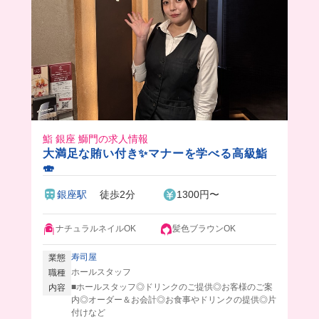
鮨 銀座 鰤門の求人情報
大満足な賄い付き✨マナーを学べる高級鮨
🍣
銀座駅
徒歩2分
1300円〜
ナチュラルネイルOK
髪色ブラウンOK
寿司屋
業態
ホールスタッフ
職種
■ホールスタッフ◎ドリンクのご提供◎お客様のご案
内容
内◎オーダー＆お会計◎お食事やドリンクの提供◎片
付けなど