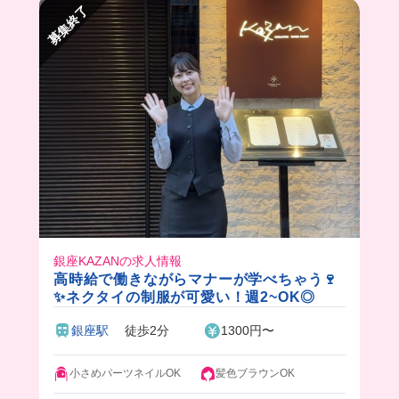
募集終了
まかないも自由に好きなもの食べれるから、みん
な店長に甘えてるみたい🤭💕
気楽に楽しく働きたい人おいで〜‼️
銀座KAZANの求人情報
高時給で働きながらマナーが学べちゃう🍷
✨ネクタイの制服が可愛い！週2~OK◎
銀座駅
徒歩2分
1300円〜
小さめパーツネイルOK
髪色ブラウンOK