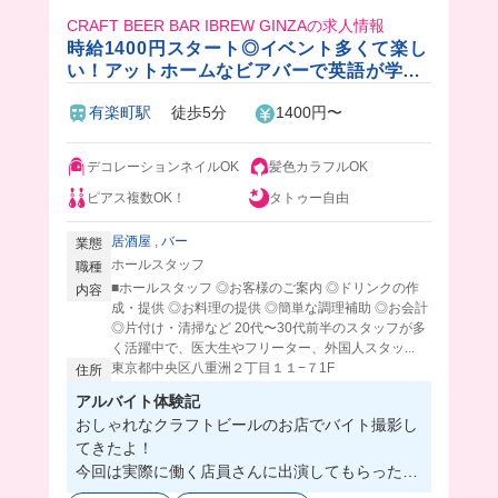
CRAFT BEER BAR IBREW GINZAの求人情報
時給1400円スタート◎イベント多くて楽し
い！アットホームなビアバーで英語が学べ
たり、貴重な経験がたくさんできちゃいま
有楽町駅
徒歩5分
1400円〜
す🍻
デコレーションネイルOK
髪色カラフルOK
ピアス複数OK！
タトゥー自由
居酒屋
,
バー
業態
ホールスタッフ
職種
■ホールスタッフ ◎お客様のご案内 ◎ドリンクの作
内容
成・提供 ◎お料理の提供 ◎簡単な調理補助 ◎お会計
◎片付け・清掃など 20代〜30代前半のスタッフが多
く活躍中で、医大生やフリーター、外国人スタッ...
東京都中央区八重洲２丁目１１−７1F
住所
アルバイト体験記
おしゃれなクラフトビールのお店でバイト撮影し
てきたよ！
今回は実際に働く店員さんに出演してもらったよ
🤭