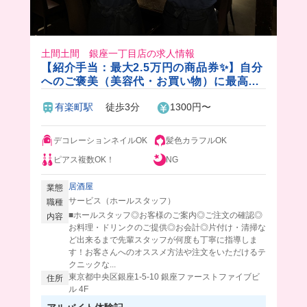
土間土間 銀座一丁目店の求人情報
【紹介手当：最大2.5万円の商品券✨】自分
へのご褒美（美容代・お買い物）に最高す
ぎる特典付き！髪色ネイル自由＆まかない
有楽町駅
徒歩3分
1300円〜
は好きなメニュー作り放題🍴
デコレーションネイルOK
髪色カラフルOK
ピアス複数OK！
NG
居酒屋
業態
サービス（ホールスタッフ）
職種
■ホールスタッフ◎お客様のご案内◎ご注文の確認◎
内容
お料理・ドリンクのご提供◎お会計◎片付け・清掃な
ど出来るまで先輩スタッフが何度も丁寧に指導しま
す！お客さんへのオススメ方法や注文をいただけるテ
クニックな...
東京都中央区銀座1-5-10 銀座ファーストファイブビ
住所
ル 4F