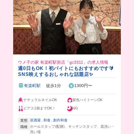
ウメ子の家 有楽町駅前店「gc3311」の求人情報
週0日もOK！初バイトにもおすすめです🔰
SNS映えするおしゃれな話題店✨
有楽町駅
徒歩1分
1300円〜
ナチュラルネイルOK
髪色ハイトーンOK
ピアス1個までOK！
NG
居酒屋
,
和食
,
創作和食
業態
ホールスタッフ(配膳)、キッチンスタッフ、皿洗い・
職種
洗い場