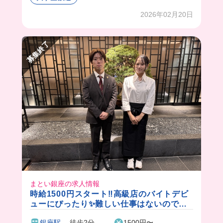
髪色も自由でネイルもOKだからおしゃれも楽し
2026年02月20日
めちゃうよ！
みんなもここで働こ🥴✊🏻
募集終了
まとい銀座の求人情報
時給1500円スタート‼️高級店のバイトデビ
ューにぴったり✨難しい仕事はないので、
高級店にチャレンジしてみたいという方に
銀座駅
徒歩2分
1500円〜