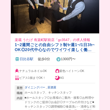
楽蔵 うたげ 有楽町駅前店「gc3547」の求人情報
1~2週間ごとの自由シフト制✨週1~/1日3h~
OK◎20代中心なのでワイワイ楽しく働け
ます♪
日比谷駅
徒歩0分
1300円〜
ナチュラルネイルOK
髪色ハイトーンOK
ピアス1個までOK！
NG
ダイニングバー
,
居酒屋
業態
ホールスタッフ、キッチンスタッフ
職種
■ホールスタッフ◎お客様のご案内・接客◎お料理や
内容
ドリンクのご提供◎お会計◎テーブルの片付けなど■
キッチンスタッフ◎調理補助◎食器洗い・清掃など和