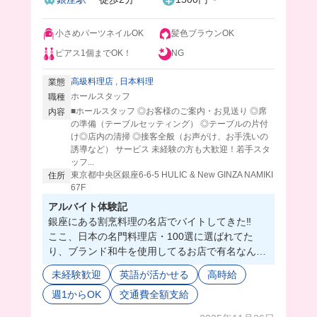
もピッタリです！外国語も活かせます✨
小さめパーツネイルOK
髪色ブラウンOK
ピアス1個までOK！
NG
高級料理店
,
日本料理
業態
ホールスタッフ
職種
■ホールスタッフ ◎お客様のご案内・お見送り ◎席
内容
の準備（テーブルセッティング） ◎テーブルの片付
け◎店内の清掃 ◎接客全般（お声がけ、お手洗いの
誘導など） サービス 未経験の方も大歓迎！若手スタ
ッフ...
東京都中央区銀座6-6-5 HULIC & New GINZA NAMIKI
住所
67F
アルバイト体験記
銀座にある割烹料理の名店でバイトしてきた‼️
ここ、日本の名門料理店・100選に選ばれてた
り、ブランド和牛を使用してるお店で有名なんだ
って❣️🤤
未経験歓迎
英語が活かせる
高時給
店内も高級感あふれる感じで、コースのお客様が
週1からOK
交通費全額支給
ほとんどだから、落ち着いて接客ができそう🥺
配膳などの難しい仕事は社員さんがやってくれる