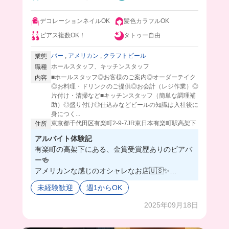
デコレーションネイルOK
髪色カラフルOK
ピアス複数OK！
タトゥー自由
バー
,
アメリカン
,
クラフトビール
業態
ホールスタッフ、キッチンスタッフ
職種
■ホールスタッフ◎お客様のご案内◎オーダーテイク
内容
◎お料理・ドリンクのご提供◎お会計（レジ作業）◎
片付け・清掃など■キッチンスタッフ（簡単な調理補
助）◎盛り付け◎仕込みなどビールの知識は入社後に
身につく...
東京都千代田区有楽町2-9-7JR東日本有楽町駅高架下
住所
アルバイト体験記
有楽町の高架下にある、金賞受賞歴ありのビアバ
ー🍻
アメリカンな感じのオシャレなお店🇺🇸✨
とってもフランクで仲良いスタッフが多いから、
未経験歓迎
週1からOK
めちゃくちゃ働きやすい🌟
もちろんビールの知識なくても、教えてくれるか
2025年09月18日
ら安心してね❣️
しかも、おしゃれ自由なの神すぎ💞