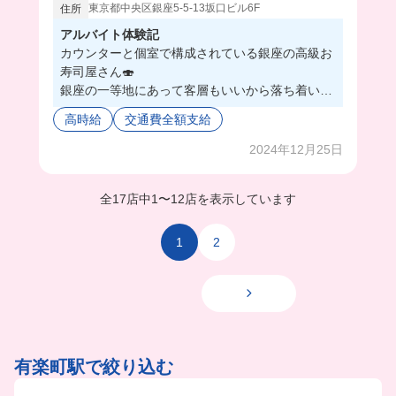
東京都中央区銀座5-5-13坂口ビル6F
住所
アルバイト体験記
カウンターと個室で構成されている銀座の高級お
寿司屋さん🍣
銀座の一等地にあって客層もいいから落ち着いて
働きたい人におすすめ！高級店だから働きながら
高時給
交通費全額支給
マナーも学べちゃうのも嬉しい✨
まかないは品数がたくさんあって本当に美味しか
2024年12月25日
った、、！
スタッフさんもみんな優しくて働きやすいバイト
全17店中
1
〜
12店を表示しています
先だよ🌟
1
2
有楽町駅で絞り込む