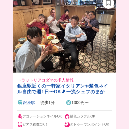
めちゃくちゃおいしかったよ💕
トラットリアコダマの求人情報
銀座駅近くの一軒家イタリアン✨髪色ネイ
ル自由で週1日〜OK🎵一流シェフのまかな
い付き！アットホームな空間で楽しく働け
銀座駅
徒歩1分
1300円〜
ます♪
デコレーションネイルOK
髪色カラフルOK
ピアス複数OK！
タトゥーワンポイントOK