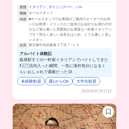
イタリアン
,
ダイニングバー
,
バル
業態
ホールスタッフ
職種
■ホールスタッフ◎お客様のご案内◎オーダーのお伺
内容
い◎お料理・ドリンクのご提供◎お会計◎お席の片付
けなど落ち着いた雰囲気のお洒落な一軒家イタリアン
です！明るく楽しい店長をはじめ、とても優しく楽し
いスタッ...
東京都中央区銀座３丁目７−１３
住所
アルバイト体験記
銀座駅すぐの一軒家イタリアンでバイトしてきた
❗️🇮🇹店内入った瞬間、一気に海外気分になるく
らいおしゃれで素敵だった🥲
年上のスタッフさんが多いから、なんでも優しく
未経験歓迎
週1からOK
大学生歓迎
教えてくれてアットホームで温かいから居心地よ
すぎる🤦🏻‍♀️
2026年07月17日
まかないの時には店長がジョークで笑わせてくれ
たり、和やかで...もう一生ここがいい！ってくら
いのバ先だよ🥹