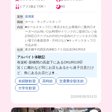
ピアス1個までOK！
NG
居酒屋
業態
ホール・キッチンスタッフ
職種
■ホールスタッフ◎ご来店されたお客様のご案内◎オ
内容
ーダーのお伺い◎お料理やドリンクのご提供◎レジ会
計対応◎テーブルの片付けや店内のクリンリネス◎洗
い場での食器洗浄・片付けなど■キッチンスタッフ◎
仕込み作...
東京都千代田区内幸町1-7-1 日比谷OKUROJI
住所
アルバイト体験記
有楽町-新橋間の高架下にあるOKUROJI🤭
近くに離れなど同じお店もあるから迷子注意だけ
ど、角にあるお店だよ❣️
みんなテキパキ働いてて、カッコよかった✨
未経験歓迎
高時給
交通費全額支給
頼りになる人が多いから、自分も気づけばシゴデ
大学生歓迎
キ人間になってる🤭
だって入れば入るほど、時給上がっちゃうんだも
2026年08月01日
んね❤️‍🔥
まかないは丼ものや揚げ物など、日替わりで出て
くるんだって😳