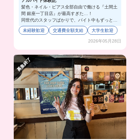
アルバイト体験記
髪色・ネイル・ピアス全部自由で働ける『土間土
間 銀座一丁目店』が最高すぎた…！
同世代のスタッフばかりで、バイト中もずっとサ
ークルみたいに楽しい雰囲気だった🥹
未経験歓迎
交通費全額支給
大学生歓迎
しかも、まかないはメニューから好きなものをリ
クエストできて、余ったら持ち帰りもOKだから
2026年05月28日
食費がガチで浮く！笑
今回はカルボナーラと唐揚げを食べたよ❣️うまか
募集終了
ったぁ🫶💕
制服のオリジナルポロシャツもロゴが可愛くてテ
ンション上がるよ！