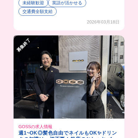
未経験歓迎
英語が活かせる
撮影中も和気あいあいとしててカジュアルな感じ
交通費全額支給
が楽しそうだった🥺
賄いを筋トレのために鶏肉だけにしてもらってい
2026年03月18日
るスタッフさんもいたから、色々なリクエスト聞
いてくれそう🤭
しかも餅つきやオクトーバーフェストなど、他の
募集終了
飲食店ではなかなか経験できないようなイベント
も多数やってるんだって🥹✨
クラフトビールが何十種類もあるから、ビール好
きな人にもおすすめなバイト先だよ🍻
GOSSの求人情報
週1~OK◎髪色自由でネイルもOK✨ドリン