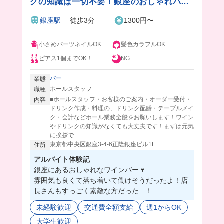
クの知識は一切不要！銀座のおしゃれバー
&絶品まかない付き♪
銀座駅
徒歩3分
1300円〜
小さめパーツネイルOK
髪色カラフルOK
ピアス1個までOK！
NG
バー
業態
ホールスタッフ
職種
■ホールスタッフ・お客様のご案内・オーダー受付・
内容
ドリンク作成・料理の、ドリンク配膳・テーブルメイ
ク・会計などホール業務全般をお願いします！ワイン
やドリンクの知識がなくても大丈夫です！まずは元気
に挨拶で...
東京都中央区銀座3-4-6正隆銀座ビル1F
住所
アルバイト体験記
銀座にあるおしゃれなワインバー🍷
雰囲気も良くて落ち着いて働けそうだったよ！店
長さんもすっごく素敵な方だった...！
この日のまかないはうにのパスタだったんだけ
未経験歓迎
交通費全額支給
週1からOK
ど、濃厚で本当に美味しすぎた、、リクエストも
大学生歓迎
できるみたい🥺💖