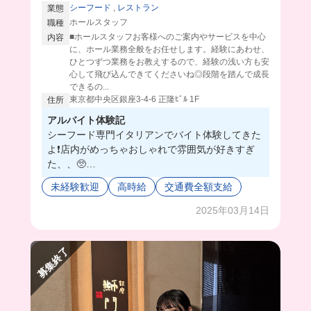
シーフード
,
レストラン
業態
ホールスタッフ
職種
■ホールスタッフお客様へのご案内やサービスを中心
内容
に、ホール業務全般をお任せします。経験にあわせ、
ひとつずつ業務をお教えするので、経験の浅い方も安
心して飛び込んできてくださいね◎段階を踏んで成長
できるの...
東京都中央区銀座3-4-6 正隆ﾋﾞﾙ 1F
住所
アルバイト体験記
シーフード専門イタリアンでバイト体験してきた
よ❗️店内がめっちゃおしゃれで雰囲気が好きすぎ
た、、🥺
ワイン勉強会とかサービス英会話があったりする
未経験歓迎
高時給
交通費全額支給
から、ハイクラスのサービスが身についちゃう❗️
最大時給も高くてモチベも上がる⤴️
2025年03月14日
募集終了