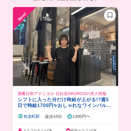
New!
酒肴日和アテニヨル 日比谷OKUROJIの求人情報
シフトに入った分だけ時給が上がる!?週5
日で時給1700円✨おしゃれなワインバルで
ガッツリ稼げます◎
有楽町駅
徒歩10分
1300円〜
カラフルネイルOK
髪色カラフルOK