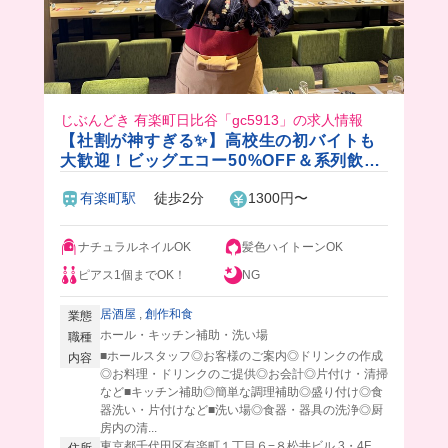
じぶんどき 有楽町日比谷「gc5913」の求人情報
【社割が神すぎる✨】高校生の初バイトも
大歓迎！ビッグエコー50%OFF＆系列飲食
店20%OFF！大手グループの安心感×落ち
有楽町駅
徒歩2分
1300円〜
着いた個室居酒屋🍃
ナチュラルネイルOK
髪色ハイトーンOK
ピアス1個までOK！
NG
居酒屋
,
創作和食
業態
ホール・キッチン補助・洗い場
職種
■ホールスタッフ◎お客様のご案内◎ドリンクの作成
内容
◎お料理・ドリンクのご提供◎お会計◎片付け・清掃
など■キッチン補助◎簡単な調理補助◎盛り付け◎食
器洗い・片付けなど■洗い場◎食器・器具の洗浄◎厨
房内の清...
東京都千代田区有楽町１丁目６−８松井ビル 3・4F
住所