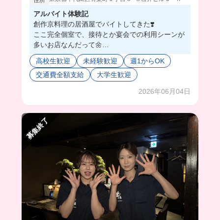
アルバイト体験記
創作京料理の居酒屋でバイトしてきた❣️
ここ完全個室で、接待とか宴会での利用シーンが
多いお店なんだって🌼
ホールとキッチンに分かれてるんだけど、どちら
高校生歓迎
未経験歓迎
週1からOK
も未経験でも大丈夫💓✌🏻大手だからマニュアルも
交通費全額支給
大学生歓迎
しっかりしてて、超丁寧に教えてくれて安心すぎ
る🔰😮‍💨
2026年06月04日
同世代も多いから、たくさんバ友も出来ちゃうか
も...🥺⭐️
みんなも応募してみない⁉️😉
募集終了