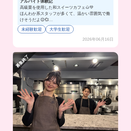
アルバイト体験記
高級栗を使用した和スイーツカフェ🌰💚
ほんわか系スタッフが多くて、温かい雰囲気で働
けそうだよ😌💞
麻布十番という高級街だから、落ち着いたお客さ
未経験歓迎
大学生歓迎
んが多くて、焦らずできそう😉👍
たまに試食ができるから、マロン好きにとってモ
2026年06月16日
チベになる❣
募集終了