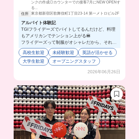
ンクの作成◎カウンターでの接客7月にNEW OPENす
る...
東京都新宿区歌舞伎町1丁目23-14 第一メトロビル2F
住所
アルバイト体験記
TGIフライデーズでバイトしてるんだけど、料理
もアメリカンでテンション上がる🍔
フライデーズって制服がオシャレだから、それだ
けでモチベ変わるわ。
高校生歓迎
未経験歓迎
英語が活かせる
テラス席がある店舗は、晴れてるとマジで気持ち
大学生歓迎
オープニングスタッフ
よく働けるから最高☀️✨
外国人のお客さんも多いから、ちょっと英語使っ
2026年06月26日
てみたりして良い経験になるし、スタッフの仲が
めちゃくちゃ良いから、シフト入るのがシンプル
に楽しい笑
分からないことがあっても先輩たちが秒で助けて
くれるから、バイト未経験でも全然いけると思
う！
新店舗もオープンするらしいから、気になる人は
応募してみて！