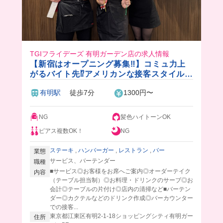
TGIフライデーズ 有明ガーデン店の求人情報
【新宿はオープニング募集‼︎】コミュ力上
がるバイト先⁉️アメリカンな接客スタイルが
楽しい！初バイトも大歓迎✨週1~OK◎
有明駅
徒歩7分
1300円〜
NG
髪色ハイトーンOK
ピアス複数OK！
NG
ステーキ
,
ハンバーガー
,
レストラン
,
バー
業態
サービス、バーテンダー
職種
■サービス◎お客様をお席へご案内◎オーダーテイク
内容
（テーブル担当制）◎お料理・ドリンクのサーブ◎お
会計◎テーブルの片付け◎店内の清掃など■バーテン
ダー◎カクテルなどのドリンク作成◎バーカウンター
での接客...
東京都江東区有明2-1-18ショッピングシティ有明ガー
住所