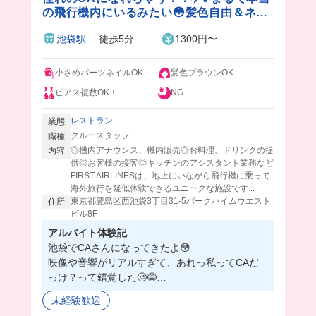
の飛行機内にいるみたい😳髪色自由＆ネイ
ルOK💅
池袋駅
徒歩5分
1300円〜
小さめパーツネイルOK
髪色ブラウンOK
ピアス複数OK！
NG
レストラン
業態
クルースタッフ
職種
◎機内アナウンス、機内販売◎お料理、ドリンクの提
内容
供◎お客様の接客◎キッチンのアシスタント業務など
FIRST AIRLINESは、地上にいながら飛行機に乗って
海外旅行を疑似体験できるユニークな施設です...
東京都豊島区西池袋3丁目31-5パークハイムウエスト
住所
ビル8F
アルバイト体験記
池袋でCAさんになってきたよ😳
映像や音響がリアルすぎて、あれっ私ってCAだ
っけ？って錯覚した🥴😂
バイトは学生さんが多くてワイワイした感じで、
未経験歓迎
店長さんは柔らかい雰囲気だからみんな自分らし