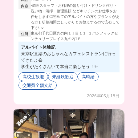
▫️調理スタッフ・お料理の盛り付け・ドリンク作り・
内容
洗い物・清掃・整理整頓 などキッチンのお仕事をお
任せします◎初めてのアルバイトの方やブランクがあ
る方も研修期間にしっかりとお教えするので安心して
下さい♪
東京都千代田区丸の内１丁目１１−１パシフィックセ
住所
ンチュリープレイス丸の内1Ｆ
アルバイト体験記
東京駅直結のおしゃれなカフェレストランに行っ
てきたよ🍮
学生がたくさんいて本当に楽しそう！✨
有名なデカプリンを求めて有名人が来ることもあ
高校生歓迎
未経験歓迎
高時給
るんだって！撮影の時にいたスタッフさんは実際
交通費全額支給
に接客もしたらしい😳
撮影時には、1週間前に入った新人さんもいたん
2026年05月18日
だけど、店長がすっごく丁寧に教えてたよ😭💓
ここなら初バイトにもおすすめかも...！🔰
今はランチに入れるキッチンバイトを急募中みた
募集終了
い！！キッチンやったことなくても研修制度がち
ゃんとしてるから安心して応募してね🥺