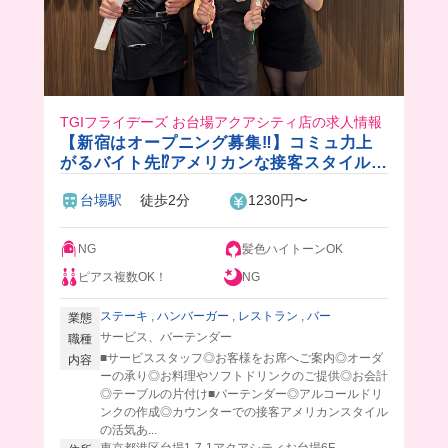
TGIフライデーズ お台場アクアシティ店の求人情報
【新宿はオープニング募集‼︎】コミュ力上
がるバイト先⁉️アメリカンな接客スタイルが
楽しい💖初バイトも大歓迎✨1日3h〜OK◎
台場駅
徒歩2分
1230円〜
NG
髪色ハイトーンOK
ピアス複数OK！
NG
ステーキ
,
ハンバーガー
,
レストラン
,
バー
業態
サービス、バーテンダー
職種
■サービススタッフ◎お客様をお席へご案内◎オーダ
内容
ーの承り◎お料理やソフトドリンクのご提供◎お会計
◎テーブルの片付け■バーテンダー◎アルコールドリ
ンクの作成◎カウンターでの接客アメリカンスタイル
の活気あ...