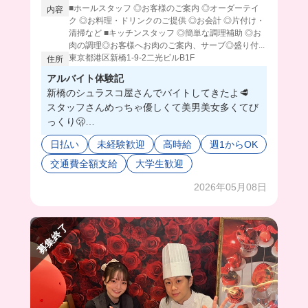
■ホールスタッフ ◎お客様のご案内 ◎オーダーテイ
内容
ク ◎お料理・ドリンクのご提供 ◎お会計 ◎片付け・
清掃など ■キッチンスタッフ ◎簡単な調理補助 ◎お
肉の調理◎お客様へお肉のご案内、サーブ◎盛り付...
東京都港区新橋1-9-2二光ビルB1F
住所
アルバイト体験記
新橋のシュラスコ屋さんでバイトしてきたよ🥩
スタッフさんめっちゃ優しくて美男美女多くてび
っくり🫢
基本予約のお客さんしか来ないらしいし、まかな
日払い
未経験歓迎
高時給
週1からOK
いは好きなお肉食べ放題…
交通費全額支給
大学生歓迎
さらにおしゃれ自由で時給1500円ってそんな事あ
りますか？🤯
2026年05月08日
ここでバイトしてる人みんな楽しそうだしこれは
働かない理由がない😳💗
募集終了