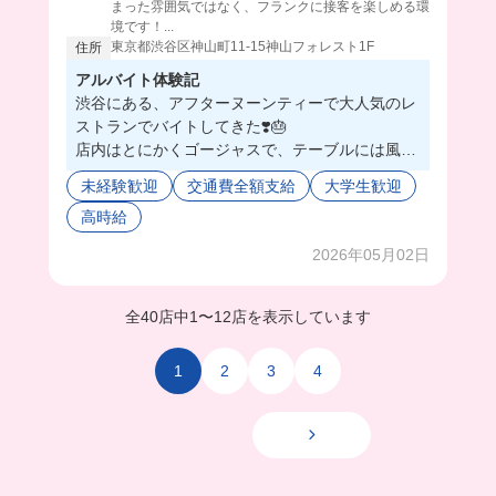
まった雰囲気ではなく、フランクに接客を楽しめる環
境です！...
東京都渋谷区神山町11-15神山フォレスト1F
住所
アルバイト体験記
渋谷にある、アフターヌーンティーで大人気のレ
ストランでバイトしてきた❣️🎂
店内はとにかくゴージャスで、テーブルには風船
とか可愛い装飾がたくさんで癒しの塊だった🥺❤️‍🔥
未経験歓迎
交通費全額支給
大学生歓迎
実は推し活してるお客様が多いから、ドレスと推
高時給
し活グッズのレンタルもやってるの🫢
先輩はほんっっとに優しい方たちばかりで、初心
2026年05月02日
者でも働きやすすぎたよ🔰🐣
実は学生バイトが少ないから、今入れば超可愛が
ってくれそう😏
全40店中
1
〜
12店を表示しています
お客様と推し活トークで盛り上がることもあるら
しいから、推し活好きの人には特にオススメか
1
2
3
4
も⁉️🫣