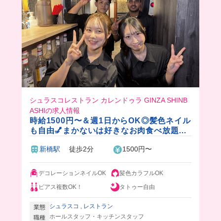
シュラスコレストラン カレンドゥラ GINZA SHINB
ASHIの求人情報
時給1500円〜＆週1日からOK◎髪色ネイル
も自由💅まかないは好きなお肉食べ放題な
ので自由に楽しく働けます🍖
新橋駅
徒歩2分
1500円〜
デコレーションネイルOK
髪色カラフルOK
ピアス複数OK！
タトゥー自由
シュラスコ
,
レストラン
業態
ホールスタッフ・キッチンスタッフ
職種