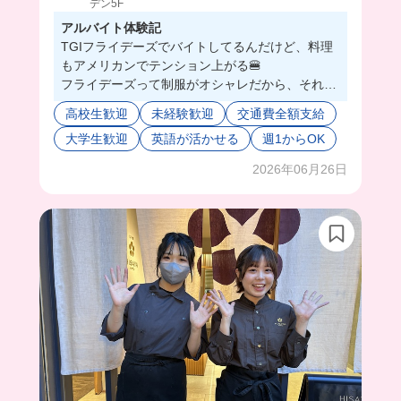
デン5F
アルバイト体験記
TGIフライデーズでバイトしてるんだけど、料理
もアメリカンでテンション上がる🍔
フライデーズって制服がオシャレだから、それだ
けでモチベ変わるわ。
高校生歓迎
未経験歓迎
交通費全額支給
テラス席がある店舗は、晴れてるとマジで気持ち
大学生歓迎
英語が活かせる
週1からOK
よく働けるから最高☀️✨
外国人のお客さんも多いから、ちょっと英語使っ
2026年06月26日
てみたりして良い経験になるし、スタッフの仲が
めちゃくちゃ良いから、シフト入るのがシンプル
に楽しい笑
分からないことがあっても先輩たちが秒で助けて
くれるから、バイト未経験でも全然いけると思
う！
新店舗もオープンするらしいから、気になる人は
応募してみて！