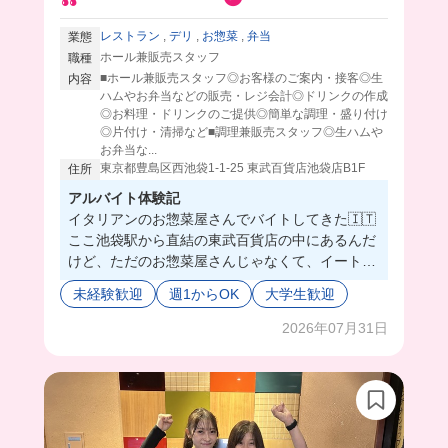
レストラン
,
デリ
,
お惣菜
,
弁当
業態
ホール兼販売スタッフ
職種
■ホール兼販売スタッフ◎お客様のご案内・接客◎生
内容
ハムやお弁当などの販売・レジ会計◎ドリンクの作成
◎お料理・ドリンクのご提供◎簡単な調理・盛り付け
◎片付け・清掃など■調理兼販売スタッフ◎生ハムや
お弁当な...
東京都豊島区西池袋1-1-25 東武百貨店池袋店B1F
住所
アルバイト体験記
イタリアンのお惣菜屋さんでバイトしてきた🇮🇹
ここ池袋駅から直結の東武百貨店の中にあるんだ
けど、ただのお惣菜屋さんじゃなくて、イートイ
ンスペースもあるの❣️🙂
未経験歓迎
週1からOK
大学生歓迎
販売スタッフは商品のパック詰めとか簡単な盛り
付けをするんだけど、どれもシンプルな作業だか
2026年07月31日
らすんなり慣れたよ🫶🏻😌イートインの席は10席
くらいだから初心者さんでも接客しやすくてちょ
うどいい◎❤️‍🔥
今は学生バイトがいない分、店長とか先輩たちか
ら甘やかされて毎日楽しいこと間違いなし🤣💖