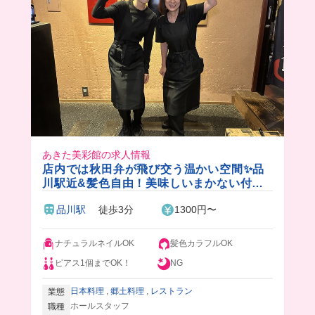
あきた美彩館の求人情報
店内では秋田弁が飛び交う温かい空間✨品
川駅近&髪色自由！美味しいまかない付き
🎵
品川駅
徒歩3分
1300円〜
ナチュラルネイルOK
髪色カラフルOK
ピアス1個までOK！
NG
日本料理
,
郷土料理
,
レストラン
業態
ホールスタッフ
職種