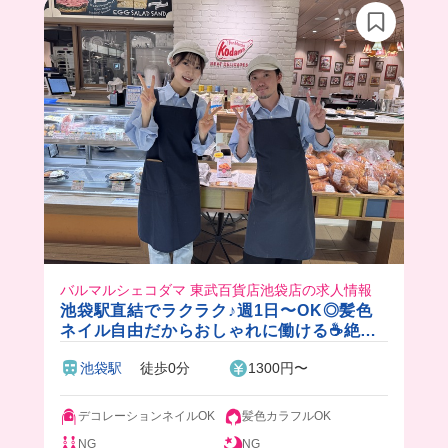
バルマルシェコダマ 東武百貨店池袋店の求人情報
池袋駅直結でラクラク♪週1日〜OK◎髪色
ネイル自由だからおしゃれに働ける☕️絶品
まかない＆好きなドリンク飲めます🎵
池袋駅
徒歩0分
1300円〜
デコレーションネイルOK
髪色カラフルOK
NG
NG