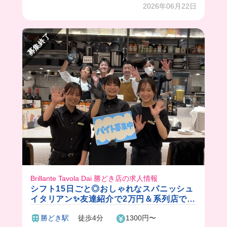
く働いてる感じがしたよ❤️
2026年06月22日
募集終了
Brillante Tavola Dai 勝どき店の求人情報
シフト15日ごと◎おしゃれなスパニッシュ
イタリアン✨友達紹介で2万円＆系列店で使
える社割あり！
勝どき駅
徒歩4分
1300円〜