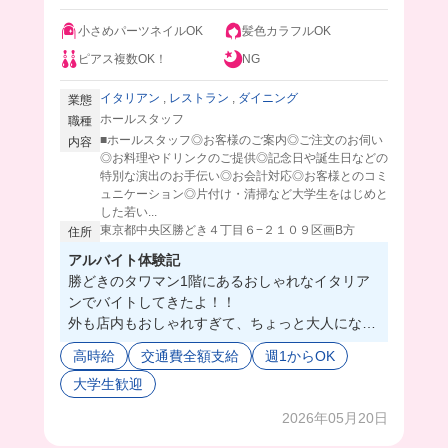
小さめパーツネイルOK
髪色カラフルOK
ピアス複数OK！
NG
イタリアン
,
レストラン
,
ダイニング
業態
ホールスタッフ
職種
■ホールスタッフ◎お客様のご案内◎ご注文のお伺い
内容
◎お料理やドリンクのご提供◎記念日や誕生日などの
特別な演出のお手伝い◎お会計対応◎お客様とのコミ
ュニケーション◎片付け・清掃など大学生をはじめと
した若い...
東京都中央区勝どき４丁目６−２１０９区画B方
住所
アルバイト体験記
勝どきのタワマン1階にあるおしゃれなイタリア
ンでバイトしてきたよ！！
外も店内もおしゃれすぎて、ちょっと大人になっ
た気分で働けちゃう🫢
高時給
交通費全額支給
週1からOK
シェフの方もホールにいる方もみんな優しくて感
大学生歓迎
動しちゃった😭
お仕事は難しいことなくて、基本的なホール業務
2026年05月20日
だし、インカムあるからピンチの時はすぐ先輩呼