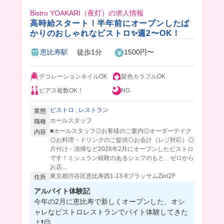
Bistro YOAKARI（夜灯）の求人情報
高時給スタート！半年前にオープンしたば
かりのおしゃれなビストロ✨週2〜OK！
恵比寿駅
徒歩1分
1500円〜
デコレーションネイルOK
髪色カラフルOK
ピアス複数OK！
NG
ビストロ
,
レストラン
業態
ホールスタッフ
職種
■ホールスタッフ◎お客様のご案内◎オーダーテイク
内容
◎お料理・ドリンクのご提供◎お会計（レジ対応）◎
片付け・清掃など2026年2月にオープンしたビストロ
です！ミシュラン経験のあるシェフのもと、ゼロから
お店...
東京都渋谷区恵比寿西1-13-6ブラッサムZen2F
住所
アルバイト体験記
今年の2月に恵比寿で新しくオープンした、オシ
ャレなビストロレストランでバイト体験してきた
よ❗️😌