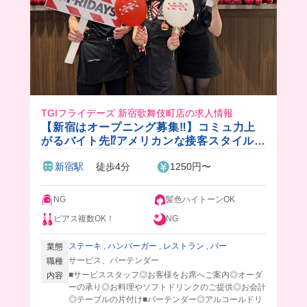
TGIフライデーズ 新宿歌舞伎町店の求人情報
【新宿はオープニング募集‼︎】コミュ力上
がるバイト先⁉️アメリカンな接客スタイルが
楽しい！初バイトも大歓迎✨週1~OK◎
新宿駅
徒歩4分
1250円〜
NG
髪色ハイトーンOK
ピアス複数OK！
NG
ステーキ
,
ハンバーガー
,
レストラン
,
バー
業態
サービス、バーテンダー
職種
■サービススタッフ◎お客様をお席へご案内◎オーダ
内容
ーの承り◎お料理やソフトドリンクのご提供◎お会計
◎テーブルの片付け■バーテンダー◎アルコールドリ