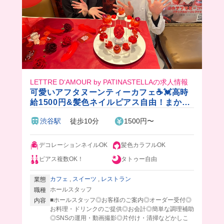
LETTRE D‘AMOUR by PATINASTELLAの求人情報
可愛いアフタヌーンティーカフェ☕️💓高時
給1500円&髪色ネイルピアス自由！まかな
いはシェフお手製のビュッフェ♪
渋谷駅
徒歩10分
1500円〜
デコレーションネイルOK
髪色カラフルOK
ピアス複数OK！
タトゥー自由
カフェ
,
スイーツ
,
レストラン
業態
ホールスタッフ
職種
■ホールスタッフ◎お客様のご案内◎オーダー受付◎
内容
お料理・ドリンクのご提供◎お会計◎簡単な調理補助
◎SNSの運用・動画撮影◎片付け・清掃などかしこ