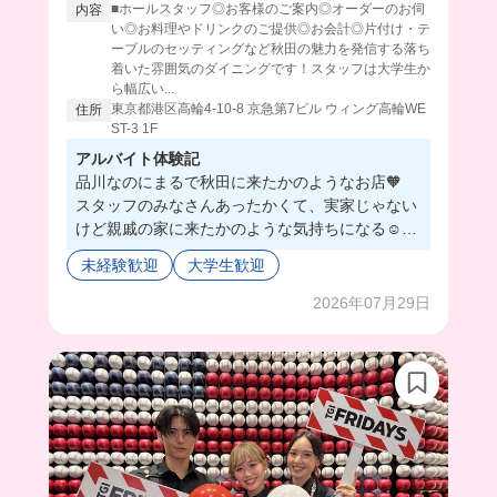
■ホールスタッフ◎お客様のご案内◎オーダーのお伺
内容
い◎お料理やドリンクのご提供◎お会計◎片付け・テ
ーブルのセッティングなど秋田の魅力を発信する落ち
着いた雰囲気のダイニングです！スタッフは大学生か
ら幅広い...
東京都港区高輪4-10-8 京急第7ビル ウィング高輪WE
住所
ST-3 1F
アルバイト体験記
品川なのにまるで秋田に来たかのようなお店🧡
スタッフのみなさんあったかくて、実家じゃない
けど親戚の家に来たかのような気持ちになる☺️💕
お母ちゃん世代が多いから、娘のような気持ちで
未経験歓迎
大学生歓迎
安心して働けるしちょっと甘えられちゃうかも🤭
まかないは日替わりでいろんなものが出てくるん
2026年07月29日
だけど、秋田県産物使うからおいしすぎるの🥰