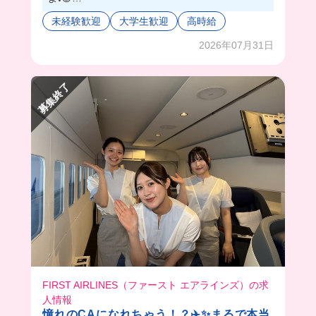
半年前に出来たばかりのお店だから店内はとって
未経験歓迎
大学生歓迎
高時給
も綺麗で、内装もオシャレな大人の隠れ家って感
じがステキすぎた💓
2026年07月31日
しかも店長は優しい＆イケメンで...🤭どんな作業
も一から教えてくれるから、バイト初心者さんで
募集終了
もきっと、怖いもの無しだよ！！
まだまだオープニングスタッフ募集中だから、新
しい人間関係を作っていけるのありがたすぎる🥹
笑
お仕事終わりのまかないには、店長が作る絶品パ
スタを頂いたんだけど、、これが言葉が出ないく
らいに美味しすぎた...🥺🌟
FIRST AIRLINES（ファースト エアラインズ）の求
人情報
憧れのCAになれちゃう！？✈️✨まるで本当