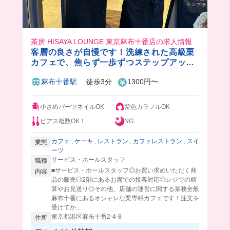
茶房 HISAYA LOUNGE 東京麻布十番店の求人情報
客層の良さが自慢です！洗練された高級栗
カフェで、焦らず一歩ずつステップアップ
🌱オシャレも楽しめるカフェバイト✨
麻布十番駅
徒歩3分
1300円〜
小さめパーツネイルOK
髪色カラフルOK
ピアス複数OK！
NG
カフェ
,
ケーキ
,
レストラン
,
カフェレストラン
,
スイ
業態
ーツ
サービス・ホールスタッフ
職種
■サービス・ホールスタッフ◎お買い求めいただく商
内容
品の販売◎2階にあるお席での接客対応◎レジでの精
算やお見送り◎その他、店舗の運営に関する業務全般
麻布十番にあるオシャレな栗専科カフェです！注文を
受けてか...
東京都港区麻布十番2-4-8
住所