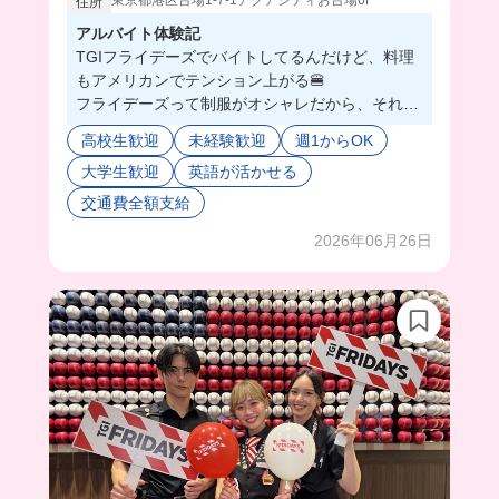
東京都港区台場1-7-1アクアシティお台場6F
住所
アルバイト体験記
TGIフライデーズでバイトしてるんだけど、料理
もアメリカンでテンション上がる🍔
フライデーズって制服がオシャレだから、それだ
けでモチベ変わるわ。
高校生歓迎
未経験歓迎
週1からOK
テラス席がある店舗は、晴れてるとマジで気持ち
大学生歓迎
英語が活かせる
よく働けるから最高☀️✨
外国人のお客さんも多いから、ちょっと英語使っ
交通費全額支給
てみたりして良い経験になるし、スタッフの仲が
2026年06月26日
めちゃくちゃ良いから、シフト入るのがシンプル
に楽しい笑
分からないことがあっても先輩たちが秒で助けて
くれるから、バイト未経験でも全然いけると思
う！
新店舗もオープンするらしいから、気になる人は
応募してみて！