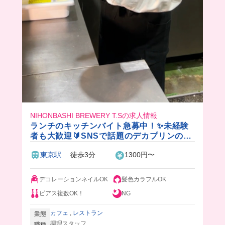
NIHONBASHI BREWERY T.Sの求人情報
ランチのキッチンバイト急募中！✨未経験
者も大歓迎🔰SNSで話題のデカプリンのお
店♫学生バイトが多いから友達たくさん出
東京駅
徒歩3分
1300円〜
来ちゃう⭐️
デコレーションネイルOK
髪色カラフルOK
ピアス複数OK！
NG
カフェ
,
レストラン
業態
調理スタッフ
職種