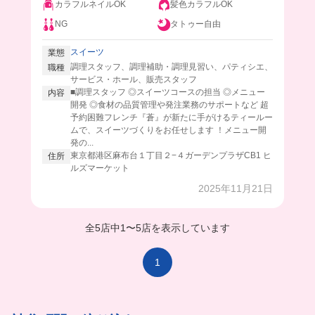
カラフルネイルOK
髪色カラフルOK
NG
タトゥー自由
スイーツ
業態
調理スタッフ、調理補助・調理見習い、パティシエ、
職種
サービス・ホール、販売スタッフ
■調理スタッフ ◎スイーツコースの担当 ◎メニュー
内容
開発 ◎食材の品質管理や発注業務のサポートなど 超
予約困難フレンチ『蒼』が新たに手がけるティールー
ムで、スイーツづくりをお任せします ！メニュー開
発の...
東京都港区麻布台１丁目２−４ガーデンプラザCB1 ヒ
住所
ルズマーケット
2025年11月21日
全5店中
1
〜
5店を表示しています
1