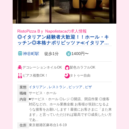
RistoPizza Bｙ Napolistacaの求人情報
◎イタリアン経験者大歓迎！！ホール・キ
ッチン◎本格ナポリピッツァ≪イタリア研
修≫
神谷町駅
徒歩1分
1400円〜
デコレーションネイルOK
髪色カラフルOK
ピアス複数OK！
タトゥー自由
イタリアン
,
レストラン
,
ピッツア
,
ピザ
業態
サービス・ホール
職種
■サービス・ホール ◎レジ ◎開店、閉店作業 ◎接客
内容
対応などの、ホール業務全般 お客様が笑顔になるよ
うな接客をお願いします！最後にお客さまに「また来
ます」と言っていただければ最高です◎成長したい方
であ...
東京都港区麻布台1-6-19
住所