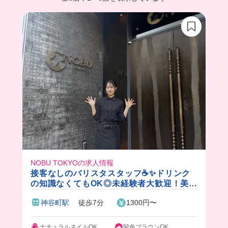
NOBU TOKYOの求人情報
接客なしのバリスタスタッフ☕️✨ドリンク
の知識なくてもOK◎未経験者大歓迎！美味
しい賄いも食べられます♪
神谷町駅
徒歩7分
1300円〜
ナチュラルネイルOK
髪色ブラウンOK