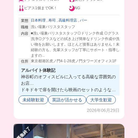
ピアス1個までOK！
NG
日本料理
,
寿司
,
高級料理店
,
バー
業態
洗い場兼バリスタスタッフ
職種
■洗い場兼バリスタスタッフ◎ドリンク作成 ◎グラス
内容
洗浄◎グラスなどの拭き上げ簡単なドリンク作成や洗
い物をお願いします。ほとんど接客はありません！未
経験の方も、先輩スタッフが丁寧にサポート・指導し
ますの...
東京都港区虎ノ門4-1-28虎ノ門タワーズオフィス1F
住所
アルバイト体験記
神谷町のオフィスビルに入ってる高級な雰囲気の
お店…
ドキドキで扉を開けたら映画のセットのような豪
華な店内に、笑顔が素敵なマネージャーさんがい
未経験歓迎
英語が活かせる
大学生歓迎
て一気に緊張がほぐれた😮‍💨💕
ここ実は、世界展開してる超有名なレストランな
2026年06月29日
の‼️
バリスタはほとんど接客しないけど、
募集終了
皆さん知識や経験が豊富で、働くだけでなくマナ
ーや知識を学べちゃいそう🥹