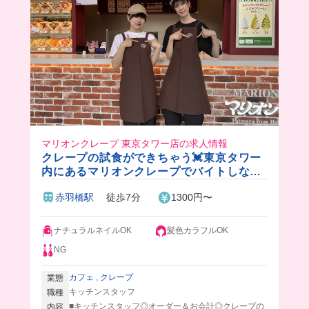
マリオンクレープ 東京タワー店の求人情報
クレープの試食ができちゃう💓東京タワー
内にあるマリオンクレープでバイトしな
い？髪色自由だからおしゃれも楽しめちゃ
赤羽橋駅
徒歩7分
1300円〜
う✨
ナチュラルネイルOK
髪色カラフルOK
NG
カフェ
,
クレープ
業態
キッチンスタッフ
職種
■キッチンスタッフ◎オーダー＆お会計◎クレープの
内容