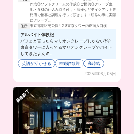
作成◎ソフトクリームの作成◎ご提供◎クレープ生
地・食材の仕込み◎片付け・清掃などテイクアウト専
門店で接客と調理を行って頂きます！研修の際に実際
にクレープ...
東京都港区芝公園4-2-8東京タワー内正面入口横
住所
アルバイト体験記
パフェと言ったらマリオンクレープじゃない❓🤭
東京タワーに入ってるマリオンクレープでバイト
してきたよん💕
生地焼くの難しいけど、何回か練習したらコツ掴
英語が活かせる
未経験歓迎
高時給
めた！
好きなトッピングしてみんなで研究しながら試食
2025年06月05日
するのめっちゃ楽しかった✨
クレープ食べれるバイトって甘党には最高すぎ🥹
募集終了