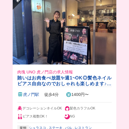
まかないで絶品料理も食べられちゃうよ🤤
接客も難しいこともしたくないけど、美味しいま
かないが食べたいっていう欲張りさんにおすすめ
🤭
肉塊 UNO 虎ノ門店の求人情報
賄いはお肉食べ放題✨週1~OK◎髪色ネイル
ピアス自由なのでおしゃれも楽しめます♪★
ディナーに入れる方募集中★
虎ノ門駅
徒歩4分
1400円〜
デコレーションネイルOK
髪色カラフルOK
ピアス複数OK！
NG
シュラスコ
,
ステーキ
,
バル
,
レストラン
業態