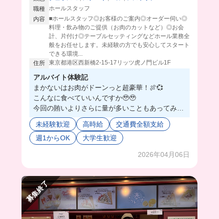
ホールスタッフ
職種
■ホールスタッフ◎お客様のご案内◎オーダー伺い◎
内容
料理・飲み物のご提供（お肉のカットなど）◎お会
計、片付け◎テーブルセッティングなどホール業務全
般をお任せします。未経験の方でも安心してスタート
できる環境...
東京都港区西新橋2-15-17リッツ虎ノ門ビル1F
住所
アルバイト体験記
まかないはお肉がドーンっと超豪華！🍖💞
こんなに食べていいんですか🥹🥹
今回の賄いよりさらに量が多いこともあってみん
なでなかよく食べるんだって😽💞🧑‍🍳
未経験歓迎
高時給
交通費全額支給
スタッフさんもみんな優しくて働きやすい環境だ
週1からOK
大学生歓迎
よ🌟
2026年04月06日
募集終了