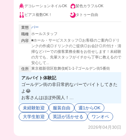
デコレーションネイルOK
髪色カラフルOK
ピアス複数OK！
タトゥー自由
バー
業態
ホールスタッフ
職種
■ホール・サービススタッフ◎お客様のご案内◎ドリ
内容
ンクの作成◎ドリンクのご提供◎お会計◎片付け・清
掃などバーでの接客業務全般をお任せします！未経験
の方でも、先輩スタッフがイチから丁寧に教えるので
安心して...
東京都新宿区歌舞伎町1-1-7ゴールデン街5番街
住所
アルバイト体験記
ゴールデン街の非日常的なバーでバイトしてきた
よ😂
お客さんはほぼ外国人！
働き始めて3ヶ月のスタッフさんは最初全く英語
未経験歓迎
服装自由
週1からOK
話せなかったけど、気付いたらコミュニケーショ
大学生歓迎
英語が活かせる
ワンオペ
ン取れるようになってたらしい笑
数百万かけて海外行くよりここで働けば稼ぎなが
2026年04月30日
ら英語や他の国の言葉が話せるようになるから海
外に興味がある方は一旦来て欲しい🥹