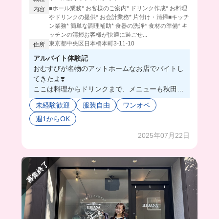
■ホール業務* お客様のご案内* ドリンク作成* お料理
内容
やドリンクの提供* お会計業務* 片付け・清掃■キッチ
ン業務* 簡単な調理補助* 食器の洗浄* 食材の準備* キ
ッチンの清掃お客様が快適に過ごせ...
東京都中央区日本橋本町3-11-10
住所
アルバイト体験記
おむすびが名物のアットホームなお店でバイトし
てきたよ❣️
ここは料理からドリンクまで、メニューも秋田産
にすっごくこだわってる素敵なお店なの☺️🍚
未経験歓迎
服装自由
ワンオペ
お仕事は独り立ちしたらワンオペがメインで、店
週1からOK
内はこぢんまりとしてて常連さんも多いからすぐ
馴染んでいけそう🤭💓
2025年07月22日
空いた時間には、まかないで美味しすぎるおむす
びとおばんざい定食が食べれるちゃうの🍙🥺
みんなも働きにおいで💘🥰
募集終了