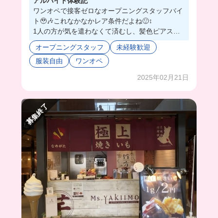
アルバイト体験記
ワンオペで接客ゼロなオープニングスタッフバイ
ト🥹🎶これなかなかレア条件だよね🙂‍↕️
1人の方が気を遣わなくて済むし、髪色ピアス自
由でネイルも業務に支障がなければなんでも大丈
オープニングスタッフ
未経験歓迎
夫だからオシャレして働ける💞💞
服装自由
ワンオペ
自分のペースで働きたい人、オープニングスタッ
フとしてお店を作っていきたい人にはかなりおす
2025年02月21日
すめ 👊🏻
募集終了