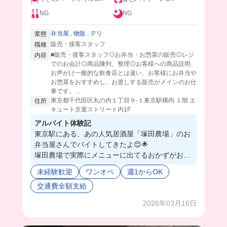
NG
NG
弁当屋
,
物販
,
デリ
業態
販売・接客スタッフ
職種
■販売・接客スタッフ◎お弁当・お惣菜の販売◎レジ
内容
でのお会計◎商品陳列、整理◎お客様への商品説明、
お声がけ一般的な飲食店とは違い、お客様にお弁当や
お惣菜をおすすめし、お渡しする販売がメインのお仕
事です。...
東京都千代田区丸の内１丁目９‐１東京駅構内 １階 エ
住所
キュート京葉ストリート内1F
アルバイト体験記
東京駅にある、あの人気居酒屋「塚田農場」のお
弁当屋さんでバイトしてきたよ😊🌟
塚田農場で実際にメニューに出てるおかずがお弁
当に入ってたりして、どれも美味しそうすぎて陳
未経験歓迎
ワンオペ
週1からOK
列してるだけで目が幸せだった🥺💖
交通費全額支給
お仕事教えてくれる先輩はみんな優しくて穏やか
な人ばかりで、超丁寧に教えてくれるからすぐに
2026年03月16日
慣れていけそう❗️😮‍💨
大手で福利厚生もしっかりしてるから、お弁当を