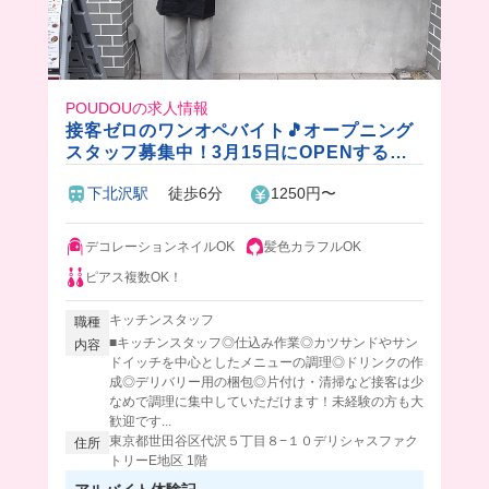
POUDOUの求人情報
接客ゼロのワンオペバイト🎵オープニング
スタッフ募集中！3月15日にOPENするデ
リバリー＆テイクアウト専門店のキッチン
下北沢駅
徒歩6分
1250円〜
スタッフ✨
デコレーションネイルOK
髪色カラフルOK
ピアス複数OK！
キッチンスタッフ
職種
■キッチンスタッフ◎仕込み作業◎カツサンドやサン
内容
ドイッチを中心としたメニューの調理◎ドリンクの作
成◎デリバリー用の梱包◎片付け・清掃など接客は少
なめで調理に集中していただけます！未経験の方も大
歓迎です...
東京都世田谷区代沢５丁目８−１０デリシャスファク
住所
トリーE地区 1階