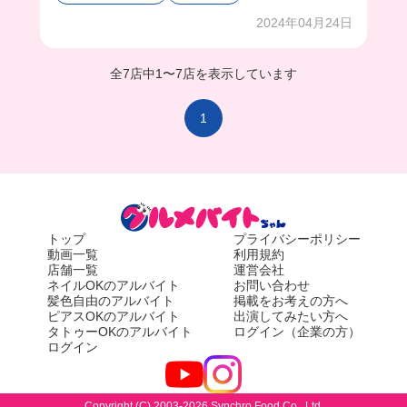
まかないは隣にある系列のお店で食べれるのも嬉
しいポイント！
2024年04月24日
上野だから外国人の方も結構来てたけど、難しい
英語を使わなくても伝わるから接客楽しそうだっ
全7店中
1
〜
7店を表示しています
た🥹
1
トップ
プライバシーポリシー
動画一覧
利用規約
店舗一覧
運営会社
ネイルOKのアルバイト
お問い合わせ
髪色自由のアルバイト
掲載をお考えの方へ
ピアスOKのアルバイト
出演してみたい方へ
タトゥーOKのアルバイト
ログイン（企業の方）
ログイン
Copyright (C) 2003-2026 Synchro Food Co., Ltd.