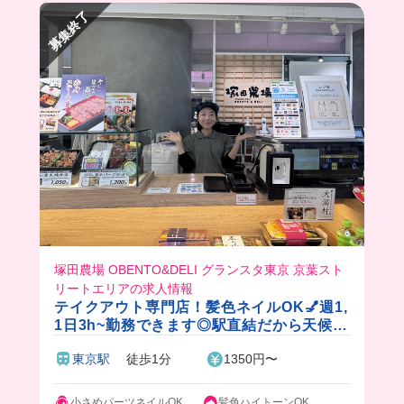
募集終了
塚田農場 OBENTO&DELI グランスタ東京 京葉スト
リートエリアの求人情報
テイクアウト専門店！髪色ネイルOK💅週1,
1日3h~勤務できます◎駅直結だから天候に
左右されないで楽々出勤🎵
東京駅
徒歩1分
1350円〜
小さめパーツネイルOK
髪色ハイトーンOK