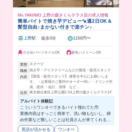
Ms.YAKIIMO 上野の森さくらテラス店の求人情報
簡単バイトで焼き芋デビュー🍠週2日OK＆
髪型自由♪まかない付きで楽チン♪
上野駅
徒歩3分
1150円〜
小さめパーツネイルOK
髪色ハイトーンOK
スイーツ
業態
焼き芋・アイスクリームなどの製造・販売スタッフ
職種
【製造・販売スタッフ】 接客を中心にお願いしま
内容
す。 ・お客様のご案内やオーダー伺い ・ドリンク作
成、提供 ・会計、清掃 など…
東京都台東区上野公園1-54上野の森さくらテラス1F
住所
アルバイト体験記
こういうワンオペできるバイト憧れてた🥹
業務内容はすっごく簡単で、洗い物もないし、締
め作業など難しいことは社員さんが来てくれるよ
⭕️
英語が活かせる
ワンオペ