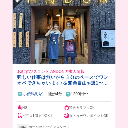
りしちゃうかも…？😚⭐️
みんなも一緒に働こ🫶🏻🎵
おむすびスタンド ANDONの求人情報
難しい仕事は無いから自分のペースでワン
オペできちゃいます♪🍙髪色自由✨週1〜で
もOK🎵美味しすぎる賄い付き！
小伝馬町駅
徒歩4分
1200円〜
NG
髪色カラフルOK
ピアス1個までOK！
タトゥーワンポイントOK
ホール兼キッチンスタッフ
職種