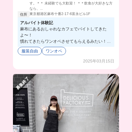
す。＊＊ 未経験でも大歓迎！ ＊＊飲食が大好きな方
なら、...
東京都港区麻布十番2-17-6富永ビル1F
住所
アルバイト体験記
麻布にあるおしゃれなカフェでバイトしてきた
よ〜！
慣れてきたらワンオペさせてもらえるみたい！教
えてくれた店長はものすごく優しかった😭店長の
服装自由
ワンオペ
他に女性の方が2人働いてるみたいなんだけど、
みんないい方な気がする🥹💓私服で働けるし、髪
2025年03月15日
色ネイルもOKは最高じゃない？今回は経験者の
方募集中だよ！一緒にバイトしよ〜！
募集終了