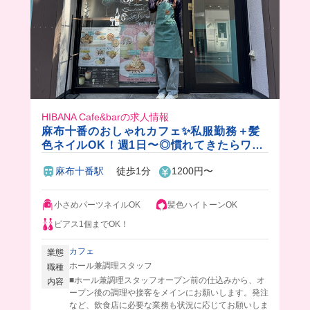
HIBANA Cafe&barの求人情報
麻布十番のおしゃれカフェ✨私服勤務＋髪
色ネイルOK！週1日〜◎慣れてきたらワン
オペもできちゃう！
麻布十番駅
徒歩1分
1200円〜
小さめパーツネイルOK
髪色ハイトーンOK
ピアス1個までOK！
カフェ
業態
ホール兼調理スタッフ
職種
■ホール兼調理スタッフオープン前の仕込みから、オ
内容
ープン後の調理や接客をメインにお願いします。発注
など、飲食店に必要な業務も状況に応じてお願いしま