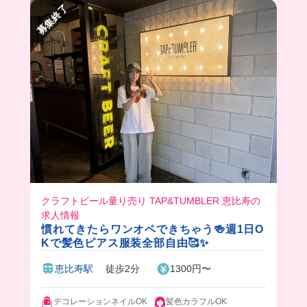
社割で安く買って帰れちゃうんだって🤯❤️‍🔥
募集終了
お弁当の種類もたくさんあって、毎回のご褒美に
制覇しちゃいそう...🤭
みんなもお弁当バイトしてみない？🌼🍱
クラフトビール量り売り TAP&TUMBLER 恵比寿の
求人情報
慣れてきたらワンオペできちゃう🍻週1日O
Kで髪色ピアス服装全部自由🥰✨
恵比寿駅
徒歩2分
1300円〜
デコレーションネイルOK
髪色カラフルOK