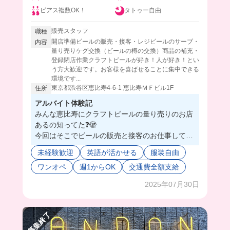
ピアス複数OK！
タトゥー自由
販売スタッフ
職種
開店準備ビールの販売・接客・レジビールのサーブ・
内容
量り売りケグ交換（ビールの樽の交換）商品の補充・
登録閉店作業クラフトビールが好き！人が好き！とい
う方大歓迎です。お客様を喜ばせることに集中できる
環境です...
東京都渋谷区恵比寿4-6-1 恵比寿ＭＦビル1F
住所
アルバイト体験記
みんな恵比寿にクラフトビールの量り売りのお店
あるの知ってた❓🫣
今回はそこでビールの販売と接客のお仕事してき
たよ😉
未経験歓迎
英語が活かせる
服装自由
ここおしゃれ完全自由で、シフトも週1からOKだ
ワンオペ
週1からOK
交通費全額支給
から自分の好きな時間帯で働けるの🥰💟
業務に慣れてきたらワンオペできるんだけど、イ
2025年07月30日
ンセンティブもあったりするから仕事頑張れそう
⤴️🤭
しかも、色々な種類のビール知識が学べる上に、
募集終了
たくさんのお客様とも話せるからコミュ力爆上が