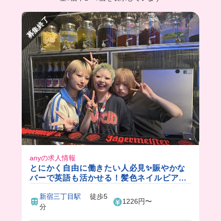
募集終了
anyの求人情報
とにかく自由に働きたい人必見✨賑やかな
バーで英語も活かせる！髪色ネイルピアス
服装完全自由💅
新宿三丁目駅
徒歩5
1226円〜
分