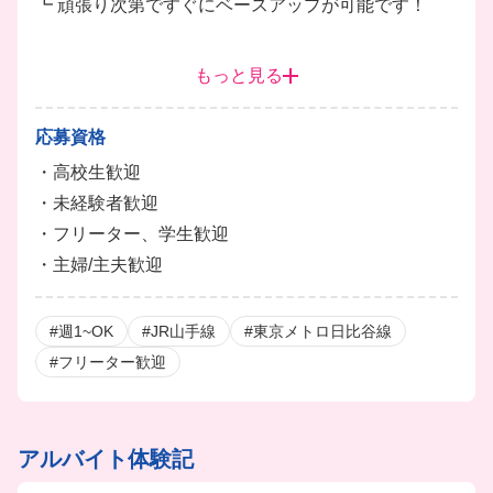
┗ 頑張り次第ですぐにベースアップが可能です！
仕込み
ドリンク
・トレーナー（さらに上を目指す方）
もっと見る
┗ トレーナー昇格で時給+300円UP！
┗ ※トレーナー職位は年2回の昇給試験となります。
応募資格
・高校生歓迎
■賞与アリ
・未経験者歓迎
※トレーナーなど役職がある人のみ
・フリーター、学生歓迎
■友人紹介制度あり
・主婦/主夫歓迎
⇒紹介金最大３万円（店舗により異なる）
■まかないアリ（1食200円）
#週1~OK
#JR山手線
#東京メトロ日比谷線
■社割あり(カラオケ系列店：50%OFF、飲食店：20%
#フリーター歓迎
OFF)
※辞めた後やご家族の使用もOK
※運営するビッグエコーでも社割が使えます
アルバイト体験記
■社会保険完備