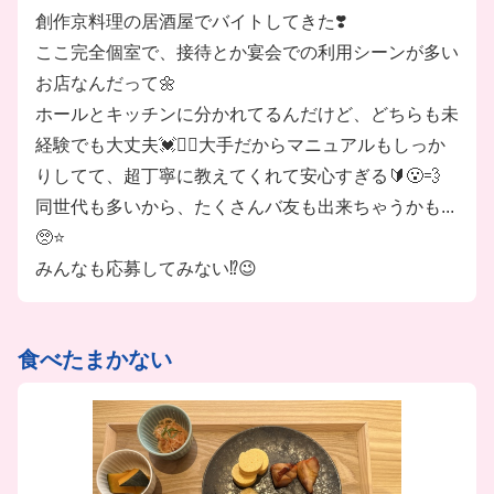
■有給休暇アリ
創作京料理の居酒屋でバイトしてきた❣️
■給与前払い相談OK
ここ完全個室で、接待とか宴会での利用シーンが多い
※規定アリ
お店なんだって🌼
ホールとキッチンに分かれてるんだけど、どちらも未
＼ほかにも素敵なPOINTが♪／
経験でも大丈夫💓✌🏻大手だからマニュアルもしっか
★大手企業の安心感＆安定感
りしてて、超丁寧に教えてくれて安心すぎる🔰😮‍💨
★充実した環境＆福利厚生アリ
同世代も多いから、たくさんバ友も出来ちゃうかも...
★STAFFみんな仲良し◎
🥺⭐️
★週1日～OKでプライベートも充実♪
みんなも応募してみない⁉️😉
…などなど
食べたまかない