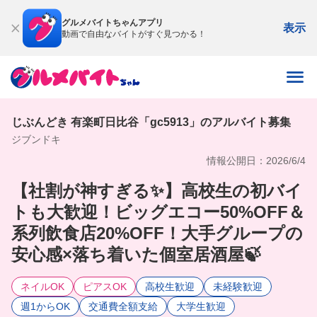
グルメバイトちゃんアプリ
表示
動画で自由なバイトがすぐ見つかる！
じぶんどき 有楽町日比谷「gc5913」のアルバイト募集
ジブンドキ
情報公開日：2026/6/4
【社割が神すぎる✨】高校生の初バイ
トも大歓迎！ビッグエコー50%OFF＆
系列飲食店20%OFF！大手グループの
安心感×落ち着いた個室居酒屋🍃
ネイルOK
ピアスOK
高校生歓迎
未経験歓迎
週1からOK
交通費全額支給
大学生歓迎