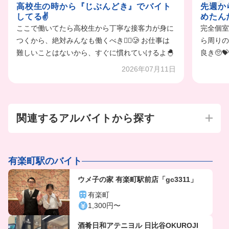
高校生の時から『じぶんどき』でバイト
先週か
してる✌️
めたんだ
ここで働いてたら高校生から丁寧な接客力が身に
完全個室
つくから、絶対みんなも働くべき❤️‍🔥🥲 お仕事は
ら周りの
難しいことはないから、すぐに慣れていけるよ🐣
良き🥺
2026年07月11日
関連するアルバイトから探す
有楽町駅のバイト
ウメ子の家 有楽町駅前店「gc3311」
有楽町
1,300円〜
酒肴日和アテニヨル 日比谷OKUROJI