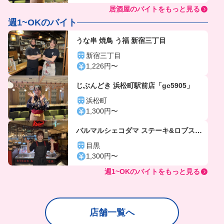
居酒屋のバイトをもっと見る
週1~OKのバイト
うな串 焼鳥 う福 新宿三丁目
新宿三丁目
1,226円〜
じぶんどき 浜松町駅前店「gc5905」
浜松町
1,300円〜
バルマルシェコダマ ステーキ&ロブスタ
ー アトレ目黒店
目黒
1,300円〜
週1~OKのバイトをもっと見る
店舗一覧へ