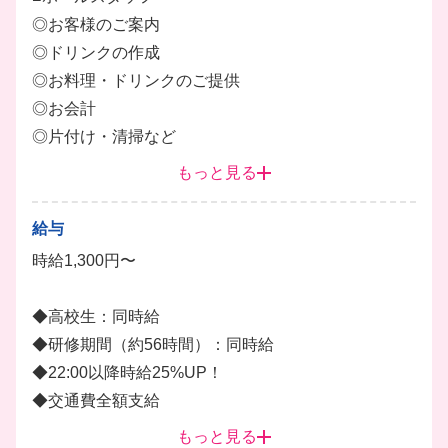
◎お客様のご案内
◎ドリンクの作成
◎お料理・ドリンクのご提供
◎お会計
◎片付け・清掃など
もっと見る
■キッチン補助
◎簡単な調理補助
給与
◎盛り付け
時給1,300円〜
◎食器洗い・片付けなど
◆高校生：同時給
■洗い場
◆研修期間（約56時間）：同時給
◎食器・器具の洗浄
◆22:00以降時給25%UP！
◎厨房内の清掃
◆交通費全額支給
◎簡単な盛り付け等の調理補助など
◆昇給あり（月1回昇給チャンスあり！がんばりをし
もっと見る