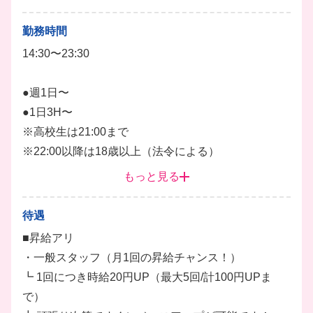
っかり評価します）
┗トレーナーになると時給+300円UP！
勤務時間
個室居酒屋でお客様のご案内やオーダー、お料理の提
◆給与前払い相談OK（規定あり）
14:30〜23:30
供をお願いします。
◆友人紹介制度あり※規定あり
落ち着いた雰囲気のお店なので、バタバタせず丁寧な
●週1日〜
接客ができるのが魅力✨
●1日3H〜
「バイト中もおしゃれに、私らしく」働きたい方にぴ
※高校生は21:00まで
ったりな職場です！
※22:00以降は18歳以上（法令による）
現在のスタッフは夢を追う人や学生さんが中心で、み
もっと見る
週1日勤務～レギュラー勤務まで幅広く大歓迎だか
んな仲良し！
ら、アナタらしい働き方が見つかります♪
シフトは週1日、3時間からOKなので、推し活や学校
待遇
「今週は旅行に行く」「テスト週間があって...」「帰
との両立もバッチリです◎
■昇給アリ
省します」などのシフトの相談はお気軽にどうぞ♪
卒業した後もずっと使える「社割」で、お友達や家族
・一般スタッフ（月1回の昇給チャンス！）
とお得に遊べるのも嬉しいPOINT♪
┗ 1回につき時給20円UP（最大5回/計100円UPま
で）
皿洗い
キッチン
ホール
調理
調理補助