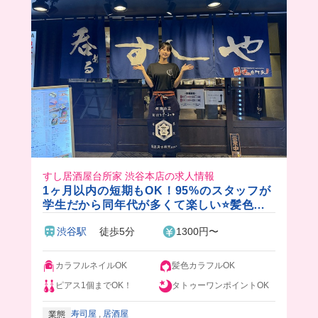
すし居酒屋台所家 渋谷本店の求人情報
1ヶ月以内の短期もOK！95%のスタッフが
学生だから同年代が多くて楽しい⭐️髪色自
由でネイルもOK！絶品まかない付き♪
渋谷駅
徒歩5分
1300円〜
カラフルネイルOK
髪色カラフルOK
ピアス1個までOK！
タトゥーワンポイントOK
寿司屋
,
居酒屋
業態