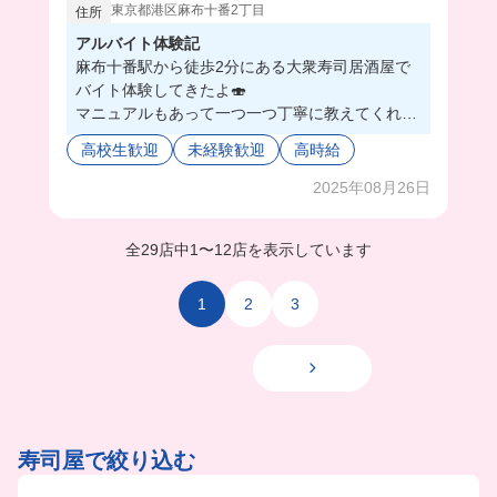
東京都港区麻布十番2丁目
住所
アルバイト体験記
麻布十番駅から徒歩2分にある大衆寿司居酒屋で
バイト体験してきたよ🍣
マニュアルもあって一つ一つ丁寧に教えてくれた
からバイト初心者さんでも安心して働けそう🥺💖
高校生歓迎
未経験歓迎
高時給
しかもまかないで海鮮丼が食べれちゃうの！最高
すぎない？🫶🏻うどんや天丼なども食べれるみた
2025年08月26日
いだよ💓
おしゃれ自由度も高めで好条件🙌🏻これは働くし
全29店中
1
〜
12店を表示しています
かなくない❓
※まかないの内容は、仕入状況などにより変更と
なる場合があります
1
2
3
寿司屋で絞り込む