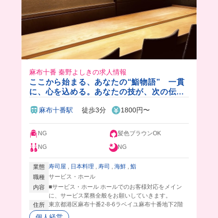
麻布十番 秦野よしきの求人情報
ここから始まる、あなたの“鮨物語” 一貫
に、心を込める。あなたの技が、次の伝統
になる
麻布十番駅
徒歩3分
1800円〜
NG
髪色ブラウンOK
NG
NG
寿司屋
,
日本料理
,
寿司
,
海鮮
,
鮨
業態
サービス・ホール
職種
■サービス・ホール ホールでのお客様対応をメイン
内容
に、サービス業務全般をお願いしていきます。
東京都港区麻布十番2-8-6ラベイユ麻布十番地下2階
住所
個人経営