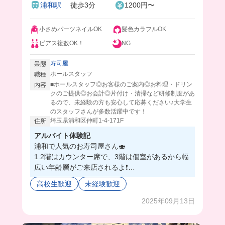
浦和駅
徒歩3分
1200円〜
躍中✨
小さめパーツネイルOK
髪色カラフルOK
ピアス複数OK！
NG
寿司屋
業態
ホールスタッフ
職種
■ホールスタッフ◎お客様のご案内◎お料理・ドリン
内容
クのご提供◎お会計◎片付け・清掃など研修制度があ
るので、未経験の方も安心して応募ください♪大学生
のスタッフさんが多数活躍中です！
埼玉県浦和区仲町1-4-171F
住所
アルバイト体験記
浦和で人気のお寿司屋さん🍣
1.2階はカウンター席で、3階は個室があるから幅
広い年齢層がご来店されるよ❗️
サービスメインのお仕事だけど、髪色自由だしネ
高校生歓迎
未経験歓迎
イルピアスもOKだから、プライベートも楽しめ
ちゃう💅💞
2025年09月13日
ちゃんと研修制度もあるから安心してね❣️
うちって普段生魚食べる機会ないから、まかない