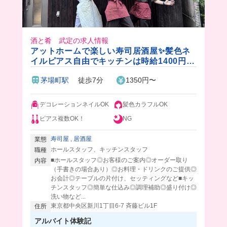
酒と肴 武定の求人情報
アットホームで楽しい寿司居酒屋✨髪色ネ
イルピアス自由でキッチンは時給1400円‼️
絶品海鮮丼のまかない付き💓
茅場町駅
徒歩7分
1350円〜
デコレーションネイルOK
髪色カラフルOK
ピアス複数OK！
NG
寿司屋
,
居酒屋
業態
ホールスタッフ、キッチンスタッフ
職種
■ホールスタッフ◎お客様のご案内◎オーダー取り
内容
（手書きの場合あり）◎お料理・ドリンクのご提供◎
お会計◎テーブルの片付け、セッティングなど■キッ
チンスタッフ◎簡単な仕込み◎調理補助◎盛り付け◎
洗い物など...
東京都中央区新川1丁目6-7 斉藤ビル1F
住所
アルバイト体験記