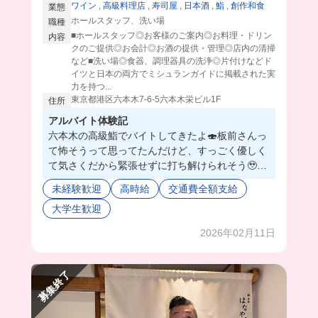
ワイン
,
高級料理店
,
寿司屋
,
日本酒
,
鮨
,
創作和食
業態
ホールスタッフ、洗い場
職種
■ホールスタッフ◎お客様のご案内◎お料理・ドリン
内容
クのご提供◎お会計◎お酒の提供・管理◎店内の清掃
など■洗い場◎食器、調理器具の洗浄◎片付けなどド
イツと日本の両方でミシュランガイドに掲載された実
力を持つ...
東京都港区六本木7-6-5六本木栄ビル1F
住所
アルバイト体験記
六本木の高級鮨でバイトしてきたよ🍣板前さんっ
て怖そうって思ってたんだけど、すっごく優しく
て気さくだから緊張せずに打ち解けられそう🥹❤️
美人で明るい女性の板前さんもいるのありがたす
未経験歓迎
高時給
交通費全額支給
ぎる🥹✨
大学生歓迎
サービスの方も調理の方もみんな優しくてあった
かい空間だったよ🫶
2026年02月11日
この日のまかないでは西京焼き定食をいただいた
んだけど、さすが高級店‼️って感じの美味しさだ
った！ちなみに、系列のイタリアンのシェフが来
募集終了
てくれてパスタを食べることもあるみたい🌟
みんな優しい上に、高級店らしいしっかりとした
サービスが身につくから飲食経験者さんにも超お