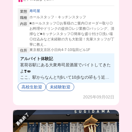
寿司屋
業態
ホールスタッフ・キッチンスタッフ
職種
■ホールスタッフ◎お客様のご案内◎オーダー取り◎
内容
お料理やドリンクの提供◎レジ業務◎バッシング、清
掃など■キッチンスタッフ◎簡単な盛り付け◎洗い場
◎仕込みなど未経験の方も大歓迎！先輩スタッフが丁
寧に教え...
東京都文京区小日向4-7-10塩田ビル1F
住所
アルバイト体験記
茗荷谷駅にある大衆寿司居酒屋でバイトしてきた
よ❣️🍣
ここ、駅からなんと‼️歩いて10歩なの🤣もう近す
ぎて最高🫢
高校生歓迎
未経験歓迎
キッチンでもホールでも、それぞれ優しい先輩た
ちがたくさんいるから、分からない事があっても
2025年09月02日
一から教えてくれるし楽しい雰囲気で超働きやす
いの🥺
募集終了
🌟まかないは1食300円で、豪華な海鮮丼か天丼が
食べれちゃうんだけど、とにかく絶品すぎてまか
ないのレベル超えてたよ🤤🥹