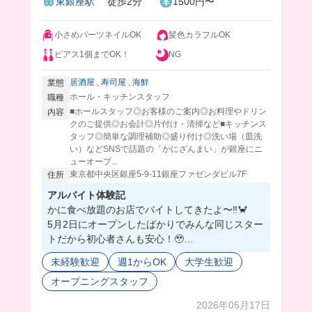
東銀座駅
徒歩2分
1500円〜
小さめパーツネイルOK
髪色カラフルOK
ピアス1個までOK！
NG
居酒屋
,
寿司屋
,
海鮮
業態
ホール・キッチンスタッフ
職種
■ホールスタッフ◎お客様のご案内◎お料理やドリン
内容
クのご提供◎お会計◎片付け・清掃など■キッチンス
タッフ◎簡単な調理補助◎盛り付け◎洗い場（皿洗
い）などSNSで話題の「かにざんまい」が銀座にニ
ューオープ...
東京都中央区銀座5-9-11銀座ファゼンダビル7F
住所
アルバイト体験記
かに食べ放題のお店でバイトしてきたよ〜‼️🦀
5月2日にオープンしたばかりでみんな同じスター
トだから初心者さんも安心！🥹
オープニングスタッフを大量に募集するみたいだ
未経験歓迎
週1からOK
大学生歓迎
から、今入れば同期がたくさんだ😳
オープニングスタッフ
時給1,500円なうえに、まかないは豪華な海鮮丼
が食べれちゃう😭💓
2026年05月17日
一緒に働く人たちはとにかく優しい人ばかりだっ