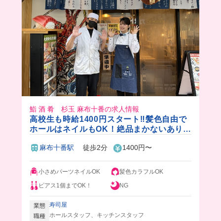
みんなもおいで〜😉💓
鮨 酒 肴 杉玉 麻布十番の求人情報
高校生も時給1400円スタート‼️髪色自由で
ホールはネイルもOK！絶品まかないあり✨
マニュアル完備で初心者さんも安心🔰
麻布十番駅
徒歩2分
1400円〜
小さめパーツネイルOK
髪色カラフルOK
ピアス1個までOK！
NG
寿司屋
業態
ホールスタッフ、キッチンスタッフ
職種