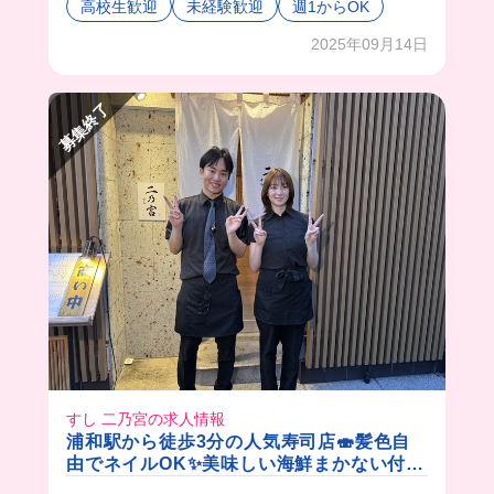
高校生歓迎
未経験歓迎
週1からOK
基本、ホールメインがお仕事だけど、手が空いた
らキッチン補助とかもするから、
2025年09月14日
色んなお仕事ができてめっちゃやりがいがあるの
🤭
募集終了
しかもバイトはみんな大学生で、同年代と働ける
からワイワイ楽しく働けるのも最高だよね😆💓
店長もめっっちゃ優しくて、何より店長の作るま
かないが絶品すぎるの🤦🏻‍♀️
みんなもおいで❗️😘
すし 二乃宮の求人情報
浦和駅から徒歩3分の人気寿司店🍣髪色自
由でネイルOK✨美味しい海鮮まかない付き
🎵シフトは柔軟に対応します！学生多数活