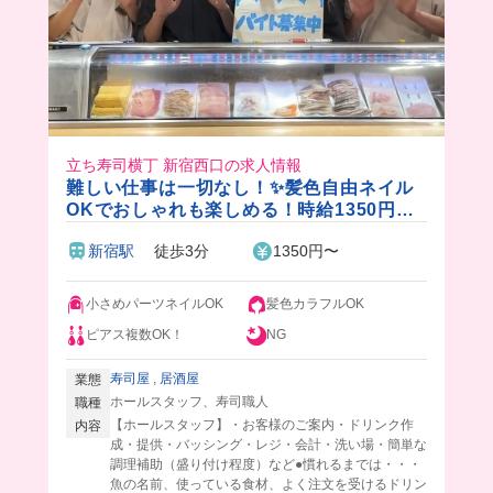
立ち寿司横丁 新宿西口の求人情報
難しい仕事は一切なし！✨髪色自由ネイル
OKでおしゃれも楽しめる！時給1350円〜
の高待遇立ち食い寿司🎵🍣絶品海鮮丼のま
新宿駅
徒歩3分
1350円〜
かない付き！
小さめパーツネイルOK
髪色カラフルOK
ピアス複数OK！
NG
寿司屋
,
居酒屋
業態
ホールスタッフ、寿司職人
職種
【ホールスタッフ】・お客様のご案内・ドリンク作
内容
成・提供・バッシング・レジ・会計・洗い場・簡単な
調理補助（盛り付け程度）など●慣れるまでは・・・
魚の名前、使っている食材、よく注文を受けるドリン