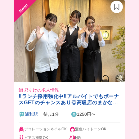
New!
鮨 乃すけの求人情報
‼️ランチ採用強化中‼️アルバイトでもボーナ
スGETのチャンスあり◎高級店のまかない
や接客スキルもGETだぜ！✨️
浦和駅
徒歩1分
1250円〜
デコレーションネイルOK
髪色ハイトーンOK
ピアス複数OK！
NG