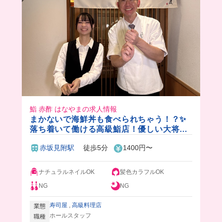
すすめのバ先だよ〜💗
鮨 赤酢 はなやまの求人情報
まかないで海鮮丼も食べられちゃう！？✨
落ち着いて働ける高級鮨店！優しい大将な
ので初心者さんも安心🔰
赤坂見附駅
徒歩5分
1400円〜
ナチュラルネイルOK
髪色カラフルOK
NG
NG
寿司屋
,
高級料理店
業態
ホールスタッフ
職種