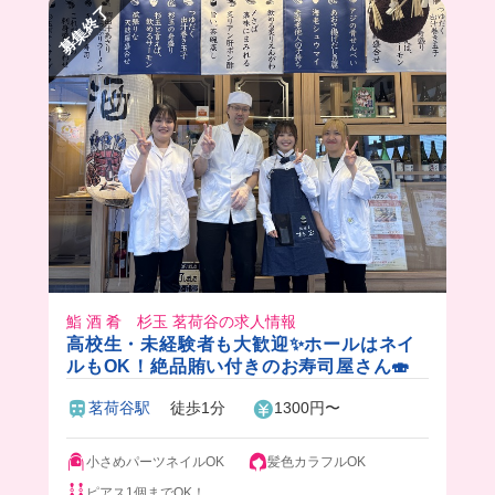
募集終了
でおいしいお魚食べれちゃうから、めちゃくちゃ
幸せなんだよね🌼
鮨 酒 肴 杉玉 茗荷谷の求人情報
高校生・未経験者も大歓迎✨ホールはネイ
ルもOK！絶品賄い付きのお寿司屋さん🍣
茗荷谷駅
徒歩1分
1300円〜
小さめパーツネイルOK
髪色カラフルOK
ピアス1個までOK！