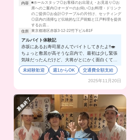
■ホールスタッフ◎お客様のお出迎え・お見送り◎お
内容
席へのご案内◎オーダーのお伺い◎お料理・ドリンク
のご提供◎お会計◎テーブルの片付け、セッティング
◎店内の清掃など伝統的な江戸前鮨と江戸料理を提供
するお店...
東京都港区赤坂3-12-22竹下ビルB1F
住所
アルバイト体験記
赤坂にあるお寿司屋さんでバイトしてきたよ‼️🍣
ちょっと敷居が高そうな店内で、最初は少し緊張
気味だったんだけど、大将がとにかく面白くてユ
ーモアがある人だったから、一気に馴染めたよ🥺
未経験歓迎
週1からOK
交通費全額支給
🫶🏻
お仕事はホール業務をするんだけど、お寿司だっ
2025年11月20日
たり日本酒とかのドリンク知識もたくさん付けら
れそう✌🏻❤️‍🔥
募集終了
しかも、、なんといってもここのまかない、最高
すぎてて、絶品海鮮丼が食べれちゃうことがある
の🥹たまに新しいお酒の試飲とかもさせてもらえ
るよ🤭💖
みんなも一緒にバイトしてみない❓🥰