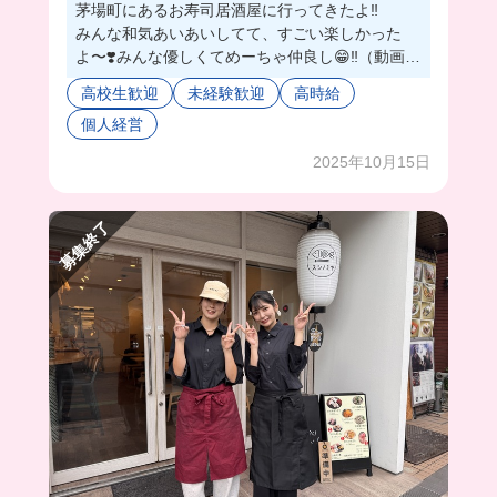
茅場町にあるお寿司居酒屋に行ってきたよ‼️
みんな和気あいあいしてて、すごい楽しかった
よ〜❣️みんな優しくてめーちゃ仲良し😁‼️（動画を
最後まで見てくれれば伝わるはず！！）
高校生歓迎
未経験歓迎
高時給
こんなに働きやすいのに、条件いいやん❗️って、
個人経営
ちゃっかりバイト続けちゃいそう😚✨
まかないも絶品海鮮丼にしてもらった🦞🐟
2025年10月15日
一緒に働かない❓💞
募集終了