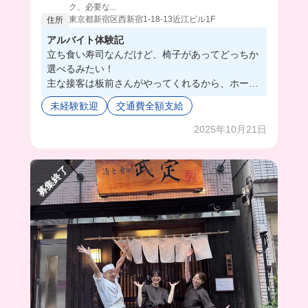
ク、必要な...
東京都新宿区西新宿1-18-13近江ビル1F
住所
アルバイト体験記
立ち食い寿司なんだけど、椅子があってどっちか
選べるみたい！
主な接客は板前さんがやってくれるから、ホール
のお仕事内容はすごく簡単だった‼️
未経験歓迎
交通費全額支給
お寿司屋さん特有の隠語を覚えるのがちょっと大
変そうだけど、貼ってあるから忘れてもカンニン
2025年10月21日
グできるから安心だよ👀
職人さんってちょっと怖いイメージあったけど、
募集終了
皆優し過ぎてびっくりした😳😳
まかないで海鮮丼も食べられちゃうのが嬉しい🤤
🐟