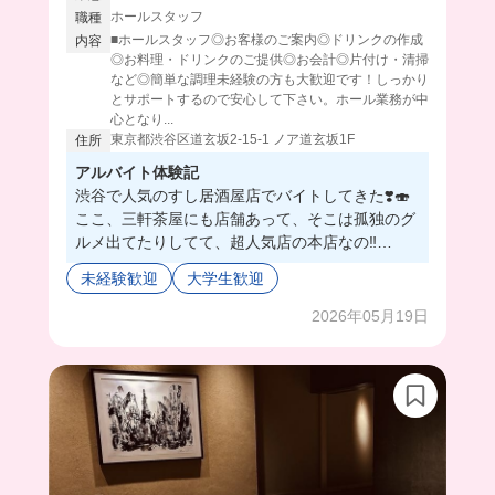
ホールスタッフ
職種
■ホールスタッフ◎お客様のご案内◎ドリンクの作成
内容
◎お料理・ドリンクのご提供◎お会計◎片付け・清掃
など◎簡単な調理未経験の方も大歓迎です！しっかり
とサポートするので安心して下さい。ホール業務が中
心となり...
東京都渋谷区道玄坂2-15-1 ノア道玄坂1F
住所
アルバイト体験記
渋谷で人気のすし居酒屋店でバイトしてきた❣️🍣
ここ、三軒茶屋にも店舗あって、そこは孤独のグ
ルメ出てたりしてて、超人気店の本店なの‼️
バイトは学生が多いから、話も合いそうな人ばっ
未経験歓迎
大学生歓迎
かりで、毎日めちゃくちゃ楽しく働けそう🥺💓
まかないは超格安で豪華なメニュー食べれちゃう
2026年05月19日
から、働いた後の満足感半端ない🥹🎶
渋谷で楽しく働けるバ先探すなら、ここしか勝た
ん🥰🫶みんなも働きにおいで〜💕