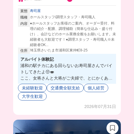
寿司屋
業態
ホールスタッフ/調理スタッフ・寿司職人
職種
●ホールスタッフお客様のご案内、オーダー受付、料
内容
理の紹介・配膳、調理補助（簡単な仕込み・盛り付
け）、会計などのホール業務全般をお願いします。未
経験者も大歓迎です！●調理スタッフ・寿司職人※未
経験者OK...
埼玉県さいたま市浦和区東仲町8-25
住所
アルバイト体験記
浦和の駅チカにある回らないお寿司屋さんでバイ
トしてきたよ😚🍣
ここ、女将さんと大将がご夫婦で、とにかくあっ
たかくて、ほんとに優しすぎるの🤦🏻‍♀️💓
未経験歓迎
交通費全額支給
個人経営
天然なキャラに思わず笑顔になってしまう空間🥰
大学生歓迎
仕事も一から教えてくれて、アットホームな雰囲
気だから長く働けそう🫶💖
2026年07月31日
まかないはみんなで囲んで食べるから、楽しくお
いしく食べれちゃう❣️