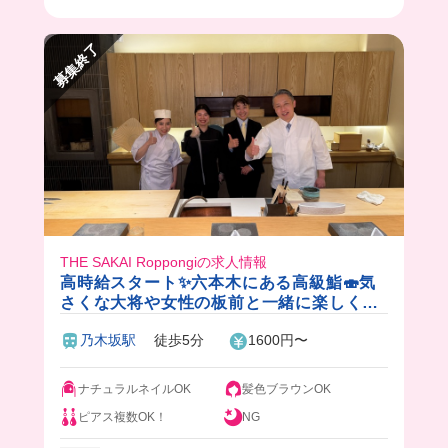
たよ！！
募集終了
THE SAKAI Roppongiの求人情報
高時給スタート✨六本木にある高級鮨🍣気
さくな大将や女性の板前と一緒に楽しく働
きませんか？♪絶品のまかない付きです！
乃木坂駅
徒歩5分
1600円〜
ナチュラルネイルOK
髪色ブラウンOK
ピアス複数OK！
NG