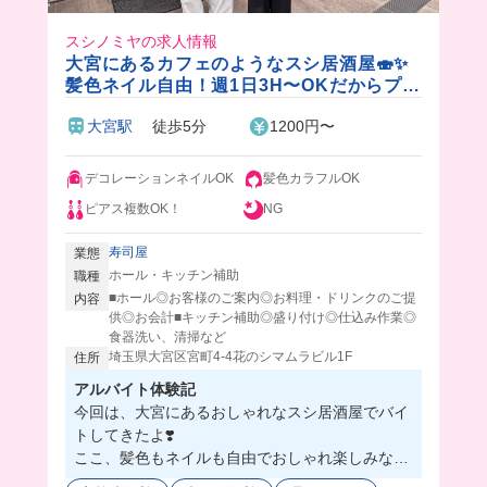
スシノミヤの求人情報
大宮にあるカフェのようなスシ居酒屋🍣✨
髪色ネイル自由！週1日3H〜OKだからプラ
イベートも充実🎵店長の絶品まかない付
大宮駅
徒歩5分
1200円〜
き！
デコレーションネイルOK
髪色カラフルOK
ピアス複数OK！
NG
寿司屋
業態
ホール・キッチン補助
職種
■ホール◎お客様のご案内◎お料理・ドリンクのご提
内容
供◎お会計■キッチン補助◎盛り付け◎仕込み作業◎
食器洗い、清掃など
埼玉県大宮区宮町4-4花のシマムラビル1F
住所
アルバイト体験記
今回は、大宮にあるおしゃれなスシ居酒屋でバイ
トしてきたよ❣️
ここ、髪色もネイルも自由でおしゃれ楽しみなが
ら働けちゃうの🥺