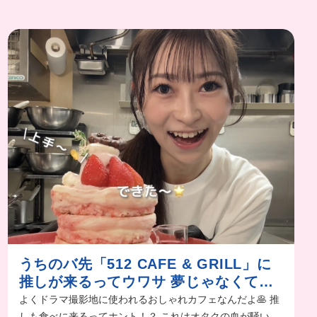
うちのバ先「512 CAFE & GRILL」に
推しが来るってウワサ 夢じゃなくてホ
ントだった！！
よくドラマ撮影地に使われるおしゃれカフェなんだよ🥞 推
しも食べに来るってホント！？ これはオタクの血が騒いじ