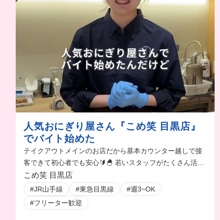
人気おにぎり屋さん『こめ笑 目黒店』
でバイト始めた
テイクアウトメインのお店だから基本カウンター越しで接
客できて初心者でも安心🔰🐣 若いスタッフがたくさん活躍
してて心強い🥹
こめ笑 目黒店
#JR山手線
#東急目黒線
#週3~OK
#フリーター歓迎