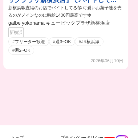
ックプラザ新横浜店』でバイトしてい
るんだけど
新横浜駅直結のお店でバイトしてる🥰 可愛いお菓子達を売
るのがメインなのに時給1400円最高です🍓
galbe yokohama キュービックプラザ新横浜店
新横浜
#フリーター歓迎
#週3~OK
#JR横浜線
#週2~OK
2026年06月10日
トップ
プライバシーポリシー