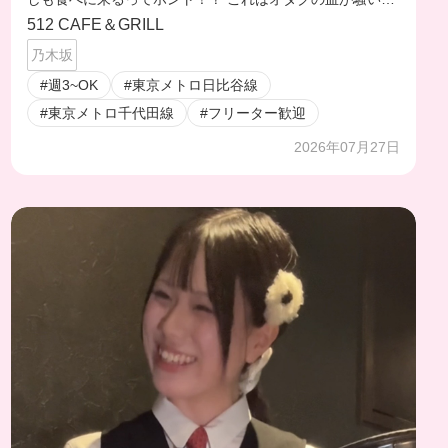
ゃう🤭
512 CAFE＆GRILL
乃木坂
#週3~OK
#東京メトロ日比谷線
#東京メトロ千代田線
#フリーター歓迎
2026年07月27日