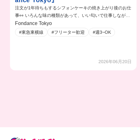
ance Tokyo』
注文が1年待ちもするシフォンケーキの焼き上がり後のお仕
事👀 いろんな味の種類があって、いい匂いで仕事しながら
空腹になる🤤
Fondance Tokyo
#東急東横線
#フリーター歓迎
#週3~OK
2026年06月20日