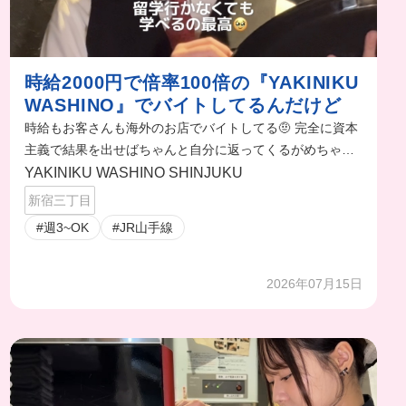
時給2000円で倍率100倍の『YAKINIKU
WASHINO』でバイトしてるんだけど
時給もお客さんも海外のお店でバイトしてる🤨 完全に資本
主義で結果を出せばちゃんと自分に返ってくるがめちゃく
ちゃやる気出る😤❤️
YAKINIKU WASHINO SHINJUKU
新宿三丁目
#週3~OK
#JR山手線
2026年07月15日