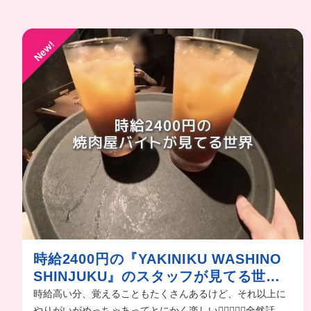
New!
時給2400円の『YAKINIKU WASHINO
SHINJUKU』のスタッフが見てる世
界。
時給高い分、覚えることもたくさんあるけど、それ以上に
やりがいがめっちゃあってとにかく楽しい❤️‍🔥🤦🏻‍♀️全然話せ