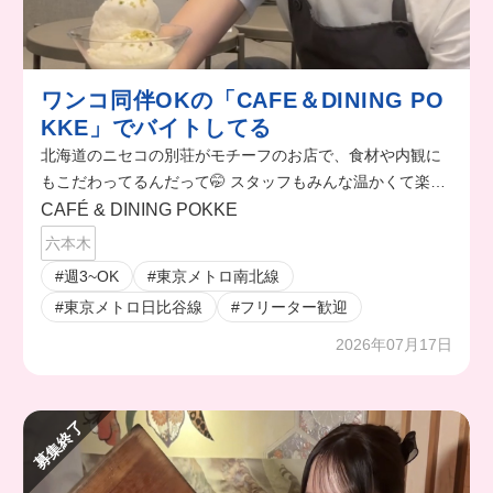
ワンコ同伴OKの「CAFE＆DINING PO
KKE」でバイトしてる
北海道のニセコの別荘がモチーフのお店で、食材や内観に
もこだわってるんだって🤭 スタッフもみんな温かくて楽し
かったよ✨ 店にくるワンコにも毎日癒されそう👼
CAFÉ & DINING POKKE
六本木
#週3~OK
#東京メトロ南北線
#東京メトロ日比谷線
#フリーター歓迎
2026年07月17日
募集終了