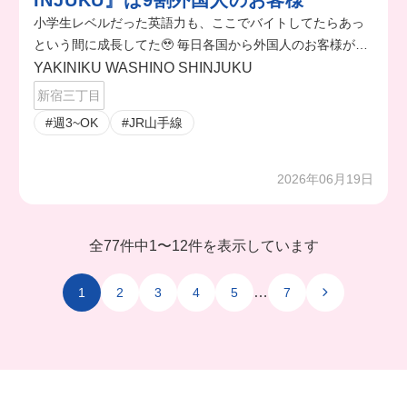
INJUKU』は9割外国人のお客様
小学生レベルだった英語力も、ここでバイトしてたらあっ
という間に成長してた🥹 毎日各国から外国人のお客様が来
店するから、海外にいる気分でほんと楽しい🥺💞
YAKINIKU WASHINO SHINJUKU
新宿三丁目
#週3~OK
#JR山手線
2026年06月19日
全77件中
1
〜
12件を表示しています
…
1
2
3
4
5
7