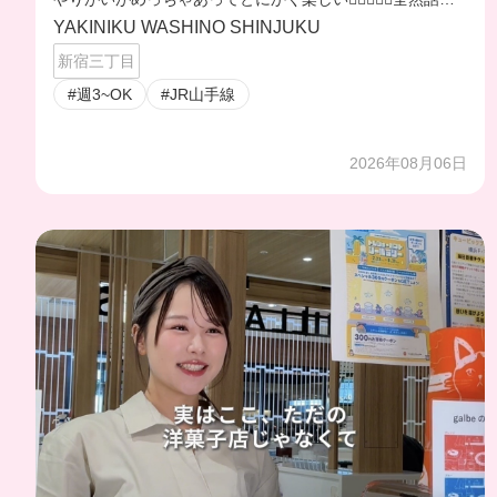
なかった英語だって出来るようになっちゃうかも😌🥰
YAKINIKU WASHINO SHINJUKU
新宿三丁目
#週3~OK
#JR山手線
2026年08月06日