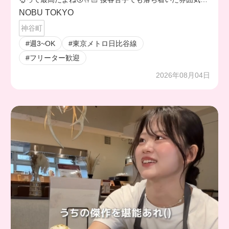
お店だから働きやすいの🫶🏻❤️‍🔥
NOBU TOKYO
神谷町
#週3~OK
#東京メトロ日比谷線
#フリーター歓迎
2026年08月04日