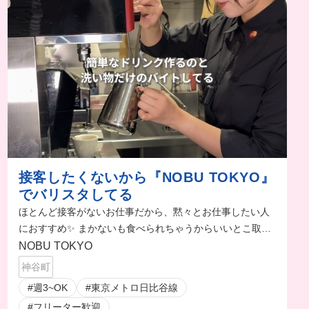
接客したくないから『NOBU TOKYO』
でバリスタしてる
ほとんど接客がないお仕事だから、黙々とお仕事したい人
におすすめ✨ まかないも食べられちゃうからいいとこ取り
のバ先🤤💓
NOBU TOKYO
神谷町
#週3~OK
#東京メトロ日比谷線
#フリーター歓迎