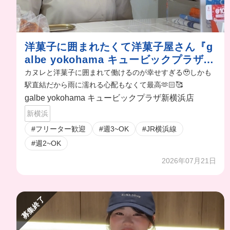
洋菓子に囲まれたくて洋菓子屋さん『g
albe yokohama キュービックプラザ新
横浜店』でバイト始めちゃった
カヌレと洋菓子に囲まれて働けるのが幸せすぎる🥹しかも
駅直結だから雨に濡れる心配もなくて最高🫶🏻🥰
galbe yokohama キュービックプラザ新横浜店
新横浜
#フリーター歓迎
#週3~OK
#JR横浜線
#週2~OK
2026年07月21日
募集終了