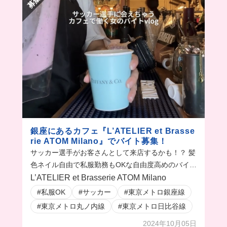
銀座にあるカフェ『L’ATELIER et Brasse
rie ATOM Milano』でバイト募集！
サッカー選手がお客さんとして来店するかも！？ 髪
色ネイル自由で私服勤務もOKな自由度高めのバイト
も嬉しい！
L’ATELIER et Brasserie ATOM Milano
#私服OK
#サッカー
#東京メトロ銀座線
#東京メトロ丸ノ内線
#東京メトロ日比谷線
2024年10月05日