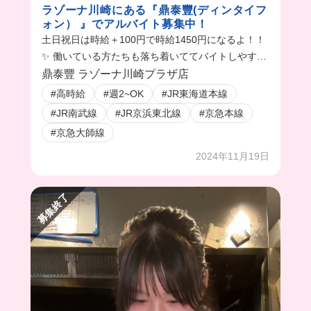
ラゾーナ川崎にある『鼎泰豐(ディンタイフ
ォン） 』でアルバイト募集中！
土日祝日は時給＋100円で時給1450円になるよ！！
✨ 働いている方たちも落ち着いててバイトしやすか
った〜！
鼎泰豐 ラゾーナ川崎プラザ店
#高時給
#週2~OK
#JR東海道本線
#JR南武線
#JR京浜東北線
#京急本線
#京急大師線
2024年11月19日
募集終了