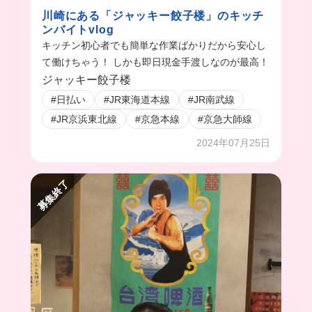
川崎にある「ジャッキー餃子楼」のキッチ
ンバイトvlog
キッチン初心者でも簡単な作業ばかりだから安心し
て働けちゃう！ しかも即日現金手渡しなのが最高！
ジャッキー餃子楼
#日払い
#JR東海道本線
#JR南武線
#JR京浜東北線
#京急本線
#京急大師線
2024年07月25日
募集終了