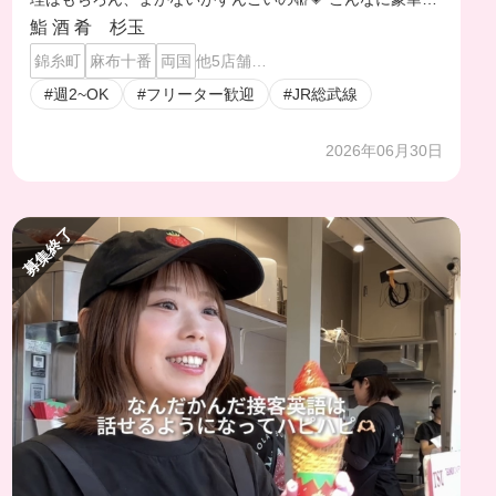
まかないありますか？ってくらい食べさせてくれるからま
鮨 酒 肴 杉玉
かない目当てでシフト入ってます👉🏻👈🏻
錦糸町
麻布十番
両国
他5店舗…
#週2~OK
#フリーター歓迎
#JR総武線
2026年06月30日
募集終了