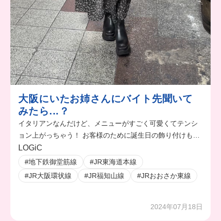
大阪にいたお姉さんにバイト先聞いて
みたら...？
イタリアンなんだけど、メニューがすごく可愛くてテンシ
ョン上がっちゃう！ お客様のために誕生日の飾り付けもす
るんだって！
LOGiC
#地下鉄御堂筋線
#JR東海道本線
#JR大阪環状線
#JR福知山線
#JRおおさか東線
2024年07月18日