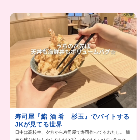
寿司屋『鮨 酒 肴 杉玉』でバイトする
JKが見てる世界
日中は高校生、夕方から寿司屋で寿司作ってるわたし。 簡
単な盛り付けしかしないけど😗 まかないいっぱい食べたい