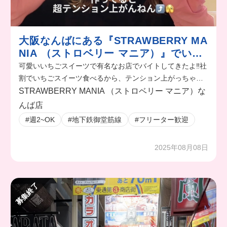
大阪なんばにある『STRAWBERRY MA
NIA （ストロベリー マニア）』でいち
ごスイーツ作る女の1日
可愛いいちごスイーツで有名なお店でバイトしてきたよ‼️社
割でいちごスイーツ食べるから、テンション上がっちゃう
よね🥰
STRAWBERRY MANIA （ストロベリー マニア）な
んば店
#週2~OK
#地下鉄御堂筋線
#フリーター歓迎
2025年08月08日
募集終了