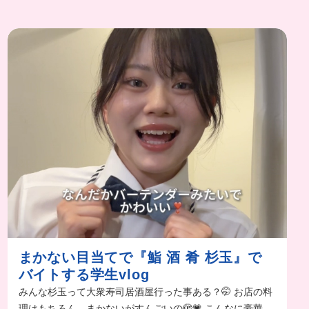
まかない目当てで『鮨 酒 肴 杉玉』で
バイトする学生vlog
みんな杉玉って大衆寿司居酒屋行った事ある？🤭 お店の料
理はもちろん、まかないがすんごいの🫣💗 こんなに豪華な