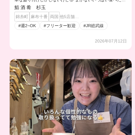
人だからこの量ありがたすぎる💗💗
鮨 酒 肴 杉玉
錦糸町
麻布十番
両国
他5店舗…
#週2~OK
#フリーター歓迎
#JR総武線
2026年07月12日