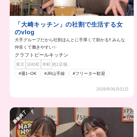
「大崎キッチン」の社割で生活する女
のvlog
大手グループだから社割ほんとに手厚くて助かる‼️ みんな
仲良くて働きやすい✨
クラフトビールキッチン
東京
浜松町
本町
他1店舗…
#週1~OK
#JR山手線
#フリーター歓迎
2026年06月01日
募集終了