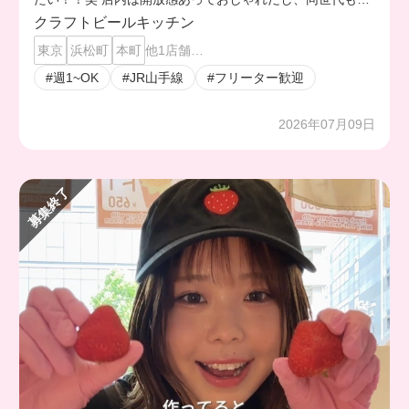
いから働きやすいよ🥺✨
クラフトビールキッチン
東京
浜松町
本町
他1店舗…
#週1~OK
#JR山手線
#フリーター歓迎
2026年07月09日
募集終了