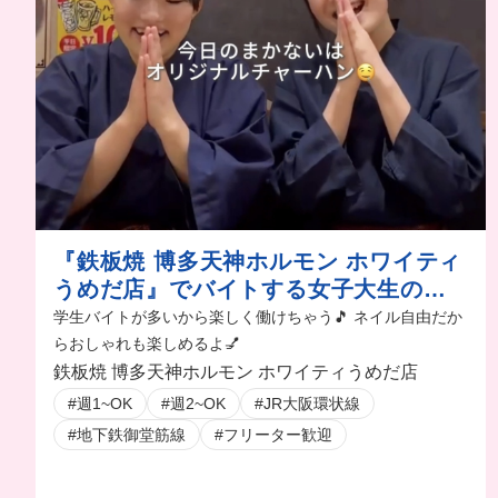
『鉄板焼 博多天神ホルモン ホワイティ
うめだ店』でバイトする女子大生の日
常
学生バイトが多いから楽しく働けちゃう🎵 ネイル自由だか
らおしゃれも楽しめるよ💅
鉄板焼 博多天神ホルモン ホワイティうめだ店
#週1~OK
#週2~OK
#JR大阪環状線
#地下鉄御堂筋線
#フリーター歓迎