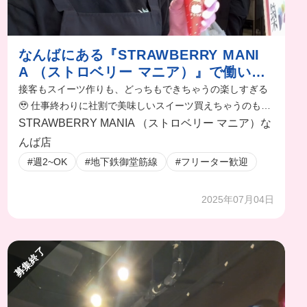
なんばにある『STRAWBERRY MANI
A （ストロベリー マニア）』で働いて
るんだけど...
接客もスイーツ作りも、どっちもできちゃうの楽しすぎる
🥹 仕事終わりに社割で美味しいスイーツ買えちゃうのも嬉
しいよね！
STRAWBERRY MANIA （ストロベリー マニア）な
んば店
#週2~OK
#地下鉄御堂筋線
#フリーター歓迎
2025年07月04日
募集終了