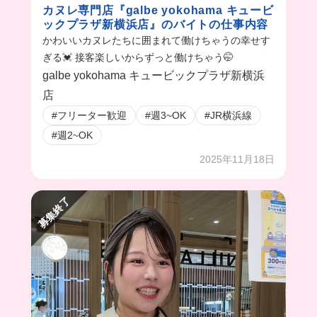
カヌレ専門店『galbe yokohama キュービ
ックプラザ新横浜店』のバイトの仕事内容
かわいいカヌレたちに囲まれて働けちゃうの幸せす
ぎる💓 接客楽しいからずっと働けちゃう🤭
galbe yokohama キュービックプラザ新横浜
店
#フリーター歓迎
#週3~OK
#JR横浜線
#週2~OK
2025年11月18日
募集終了