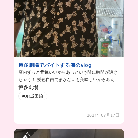
博多劇場でバイトする俺のvlog
店内ずっと元気いいからあっという間に時間が過ぎ
ちゃう！ 髪色自由でまかないも美味しいからみんな
も一緒に働こう！
博多劇場
#JR成田線
2024年07月17日