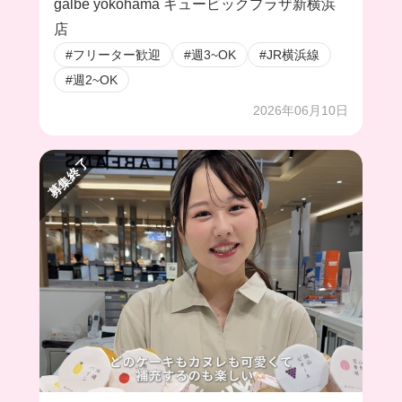
galbe yokohama キュービックプラザ新横浜
店
#フリーター歓迎
#週3~OK
#JR横浜線
#週2~OK
2026年06月10日
募集終了