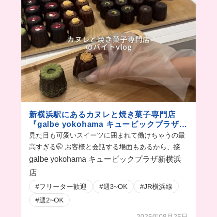
新横浜駅にあるカヌレと焼き菓子専門店
『galbe yokohama キュービックプラザ新
横浜店』のバイトvlog
見た目も可愛いスイーツに囲まれて働けちゃうの最
高すぎる🤭 お客様と会話する場面もあるから、接客
が好きな人には超おすすめ！！
galbe yokohama キュービックプラザ新横浜
店
#フリーター歓迎
#週3~OK
#JR横浜線
#週2~OK
2025年08月25日