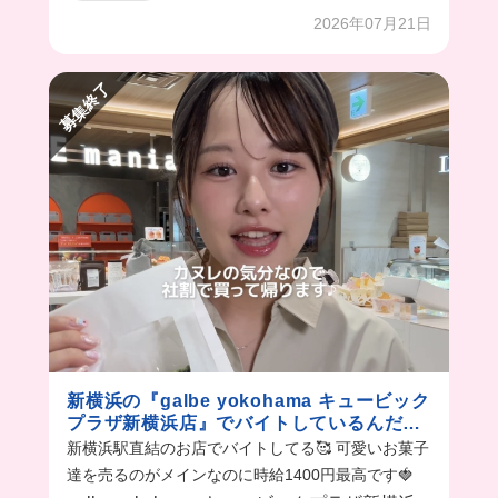
2026年07月21日
募集終了
新横浜の『galbe yokohama キュービック
プラザ新横浜店』でバイトしているんだけ
ど
新横浜駅直結のお店でバイトしてる🥰 可愛いお菓子
達を売るのがメインなのに時給1400円最高です🍓