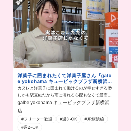
洋菓子に囲まれたくて洋菓子屋さん『galb
e yokohama キュービックプラザ新横浜
店』でバイト始めちゃった
カヌレと洋菓子に囲まれて働けるのが幸せすぎる🥹
しかも駅直結だから雨に濡れる心配もなくて最高🫶
🏻🥰
galbe yokohama キュービックプラザ新横浜
店
#フリーター歓迎
#週3~OK
#JR横浜線
#週2~OK