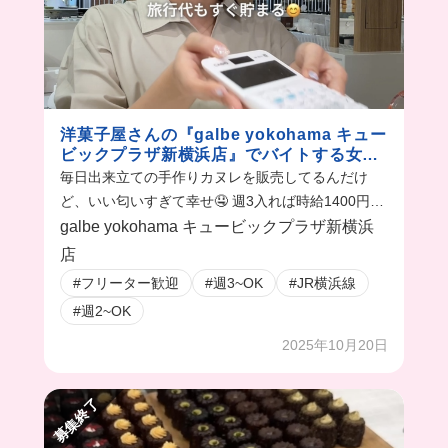
洋菓子屋さんの『galbe yokohama キュー
ビックプラザ新横浜店』でバイトする女の
１日
毎日出来立ての手作りカヌレを販売してるんだけ
ど、いい匂いすぎて幸せ🤤 週3入れば時給1400円だ
から、高時給でおしゃれにバイトできちゃう😳
galbe yokohama キュービックプラザ新横浜
店
#フリーター歓迎
#週3~OK
#JR横浜線
#週2~OK
2025年10月20日
募集終了