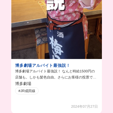
博多劇場アルバイト最強説！
博多劇場アルバイト最強説！ なんと時給1500円の
店舗も。しかも髪色自由。さらにお客様の投票で神
7が決まる。 店舗にいけば神7に会えちゃう。 まか
博多劇場
ないも超豪華。まかないグランプリがあるから、ど
#JR成田線
の店舗もまかないに最大限に力入れてる。 時給は店
舗によって異なるから詳しくはお店ごとの条件をみ
2024年07月27日
てね！