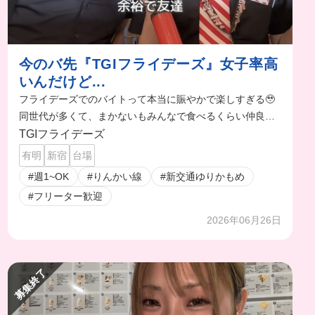
今のバ先『TGIフライデーズ』女子率高
いんだけど...
フライデーズでのバイトって本当に賑やかで楽しすぎる🥹
同世代が多くて、まかないもみんなで食べるくらい仲良し
🫶🏻❤️‍🔥
TGIフライデーズ
有明
新宿
台場
#週1~OK
#りんかい線
#新交通ゆりかもめ
#フリーター歓迎
2026年06月26日
募集終了