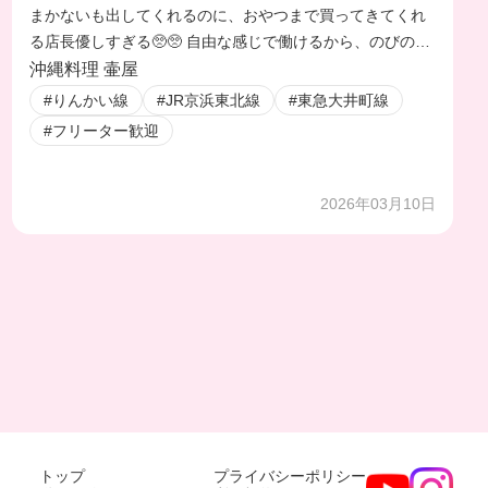
まかないも出してくれるのに、おやつまで買ってきてくれ
る店長優しすぎる🥺🥺 自由な感じで働けるから、のびのび
楽しく働きたい人にはぴったり🤭
沖縄料理 壷屋
#りんかい線
#JR京浜東北線
#東急大井町線
#フリーター歓迎
2026年03月10日
トップ
プライバシーポリシー