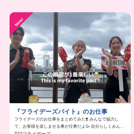
New!
『フライデーズバイト』のお仕事
フライデーズのお仕事をまとめてみた❣️ みんなで協力し
て、お客様を楽しませる事が仕事だよ🥳 自分らしくみんな
が楽しい環境でバイトできるの最高👏
TGIフライデーズ