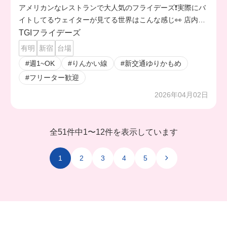
アメリカンなレストランで大人気のフライデーズ❗️実際にバ
イトしてるウェイターが見てる世界はこんな感じ👀 店内全
体にアメリカンな雰囲気が広がってて、とにかく楽しい🥹
TGIフライデーズ
休憩時間にはボリューミーなハンバーガーを食べたよ🤭🍔
有明
新宿
台場
#週1~OK
#りんかい線
#新交通ゆりかもめ
#フリーター歓迎
2026年04月02日
全51件中
1
〜
12件を表示しています
1
2
3
4
5