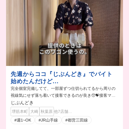
先週からココ『じぶんどき』でバイト
始めたんだけど...
完全個室完備してて、一部屋ずつ仕切られてるから周りの
視線気にせず落ち着いて接客できるのが良き🥺💝接客マナ
ーも学べるの最高😆✨
じぶんどき
堺筋本町
大崎
秋葉原
他7店舗…
#週1~OK
#JR山手線
#都営三田線