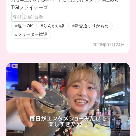
仲も良いからずっと働けそう💗🥲
TGIフライデーズ
有明
新宿
台場
#週1~OK
#りんかい線
#新交通ゆりかもめ
#フリーター歓迎
2026年07月24日