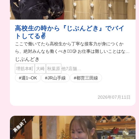
高校生の時から『じぶんどき』でバイ
トしてる✌️
ここで働いてたら高校生から丁寧な接客力が身につくか
ら、絶対みんなも働くべき❤️‍🔥🥲 お仕事は難しいことはない
から、すぐに慣れていけるよ🐣
じぶんどき
堺筋本町
大崎
秋葉原
他7店舗…
#週1~OK
#JR山手線
#都営三田線
2026年07月11日
募集終了