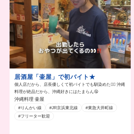
居酒屋「壷屋」で初バイト★
個人店だから、店長優しくて初バイトでも馴染めた🙆‍♀️ 沖縄
料理が絶品だから、沖縄好きにはたまらん🤤
沖縄料理 壷屋
#りんかい線
#JR京浜東北線
#東急大井町線
#フリーター歓迎