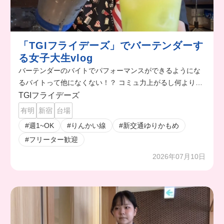
「TGIフライデーズ」でバーテンダーす
る女子大生vlog
バーテンダーのバイトでパフォーマンスができるようにな
るバイトって他になくない！？ コミュ力上がるし何より楽
しい😆 友達も勝手に増えてくから充実した人生になっちゃ
TGIフライデーズ
いそう🤭
有明
新宿
台場
#週1~OK
#りんかい線
#新交通ゆりかもめ
#フリーター歓迎
2026年07月10日