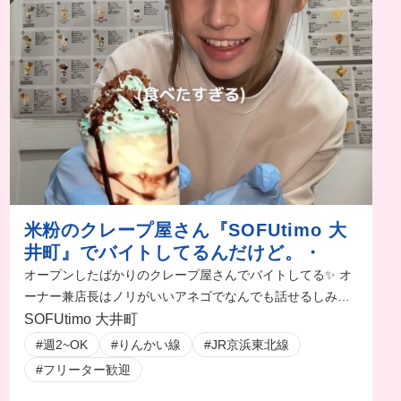
米粉のクレープ屋さん『SOFUtimo 大
井町』でバイトしてるんだけど。・
オープンしたばかりのクレープ屋さんでバイトしてる✨ オ
ーナー兼店長はノリがいいアネゴでなんでも話せるしみん
な女の子だからめっちゃ楽しいしいっつもくだらない話し
SOFUtimo 大井町
て爆笑してる😂😂
#週2~OK
#りんかい線
#JR京浜東北線
#フリーター歓迎