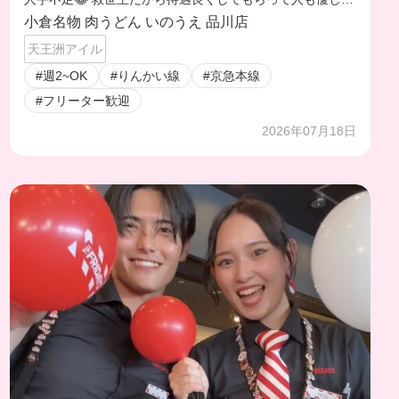
しお腹いっぱい賄い食べられるし長く働けるバ先爆誕した
小倉名物 肉うどん いのうえ 品川店
😗
天王洲アイル
#週2~OK
#りんかい線
#京急本線
#フリーター歓迎
2026年07月18日