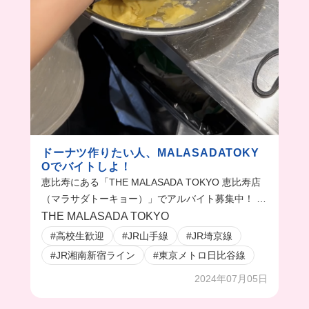
ドーナツ作りたい人、MALASADATOKY
Oでバイトしよ！
恵比寿にある「THE MALASADA TOKYO 恵比寿店
（マラサダトーキョー）」でアルバイト募集中！ 今
回の動画では、ドーナツができるまでを紹介。 こん
THE MALASADA TOKYO
なドーナツを作ってみたい！という人は応募して
#高校生歓迎
#JR山手線
#JR埼京線
ね！
#JR湘南新宿ライン
#東京メトロ日比谷線
2024年07月05日