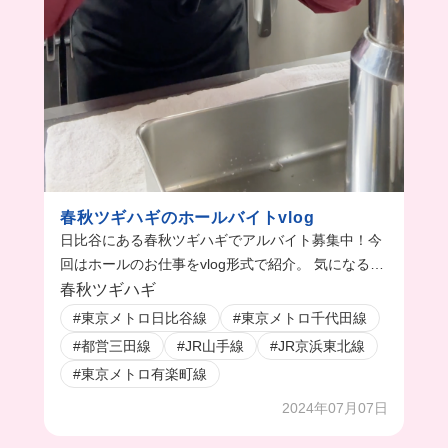
春秋ツギハギのホールバイトvlog
日比谷にある春秋ツギハギでアルバイト募集中！今
回はホールのお仕事をvlog形式で紹介。 気になる人
は応募してね！
春秋ツギハギ
#東京メトロ日比谷線
#東京メトロ千代田線
#都営三田線
#JR山手線
#JR京浜東北線
#東京メトロ有楽町線
2024年07月07日