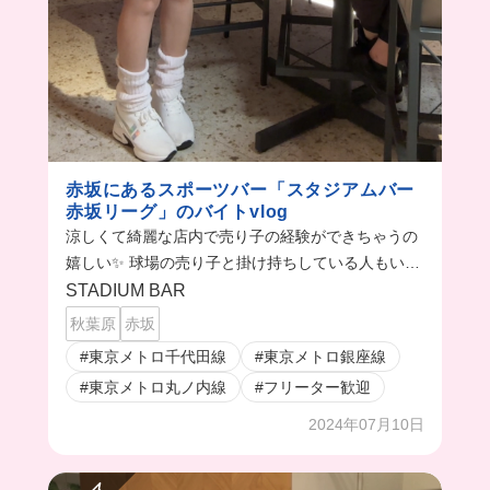
赤坂にあるスポーツバー「スタジアムバー
赤坂リーグ」のバイトvlog
涼しくて綺麗な店内で売り子の経験ができちゃうの
嬉しい✨ 球場の売り子と掛け持ちしている人もいる
みたい！
STADIUM BAR
秋葉原
赤坂
#東京メトロ千代田線
#東京メトロ銀座線
#東京メトロ丸ノ内線
#フリーター歓迎
2024年07月10日