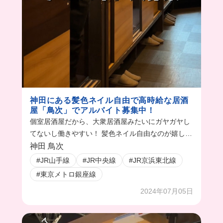
神田にある髪色ネイル自由で高時給な居酒
屋「鳥次」でアルバイト募集中！
個室居酒屋だから、大衆居酒屋みたいにガヤガヤし
てないし働きやすい！ 髪色ネイル自由なのが嬉し
い〜！
神田 鳥次
#JR山手線
#JR中央線
#JR京浜東北線
#東京メトロ銀座線
2024年07月05日