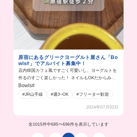
原宿にあるグリークヨーグルト屋さん「Bo
wls#」でアルバイト募集中！
店内韓国カフェ風ですごく可愛いし、ヨーグルトを
作るのすごく楽しかった！ ネイルもOKだからみん
なも一緒に働こ！
Bowls#
#JR山手線
#週3~OK
#フリーター歓迎
2024年07月02日
全1015件中
685
〜
696件を表示しています