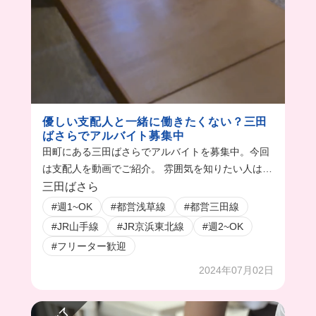
優しい支配人と一緒に働きたくない？三田
ばさらでアルバイト募集中
田町にある三田ばさらでアルバイトを募集中。今回
は支配人を動画でご紹介。 雰囲気を知りたい人は動
画をみてね！
三田ばさら
#週1~OK
#都営浅草線
#都営三田線
#JR山手線
#JR京浜東北線
#週2~OK
#フリーター歓迎
2024年07月02日