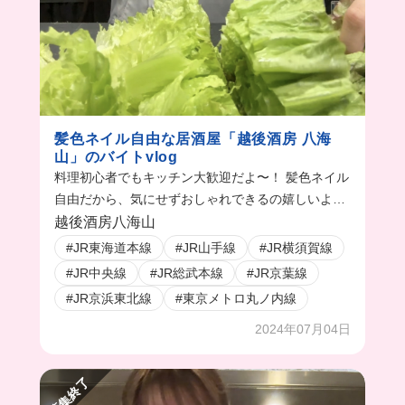
髪色ネイル自由な居酒屋「越後酒房 八海
山」のバイトvlog
料理初心者でもキッチン大歓迎だよ〜！ 髪色ネイル
自由だから、気にせずおしゃれできるの嬉しいよね
☺︎
越後酒房八海山
#JR東海道本線
#JR山手線
#JR横須賀線
#JR中央線
#JR総武本線
#JR京葉線
#JR京浜東北線
#東京メトロ丸ノ内線
2024年07月04日
募集終了