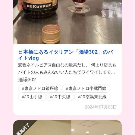
日本橋にあるイタリアン「酒場302」のバ
イトvlog
髪色ネイルピアス自由なの最高だし、 何より店長も
バイトの人もみんないい人たちでワイワイしてて、
すっごく楽しかった！！
酒場302
#東京メトロ銀座線
#東京メトロ半蔵門線
#JR山手線
#JR中央線
#JR京浜東北線
2024年07月03日
募集終了