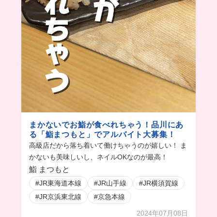
まかないでお鮨が食べれちゃう！品川にあ
る「鮨まつもと」でアルバイト大募集！
高級店だから落ち着いて働けちゃうのが嬉しい！ ま
かないも美味しいし、ネイルOKなのが最高！
鮨 まつもと
#JR東海道本線
#JR山手線
#JR横須賀線
#JR京浜東北線
#京急本線
2024年07月08日