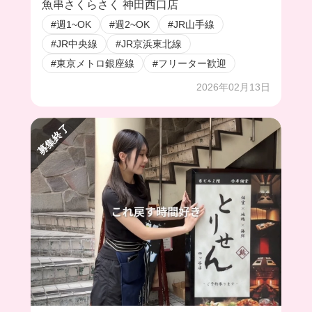
でも自由なのが最高☝️
魚串さくらさく 神田西口店
#週1~OK
#週2~OK
#JR山手線
#JR中央線
#JR京浜東北線
#東京メトロ銀座線
#フリーター歓迎
2026年02月13日
募集終了