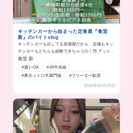
キッチンカーから始まった定食屋『食堂
新』のバイトvlog
キッチンカーも出してる居酒屋だから、店舗もキッ
チンカーもどちらも経験できちゃうの！🥹 アットホ
ームな雰囲気だから、すぐに馴染めちゃうこと間違
食堂 新
いなし！✨
#週1~OK
#JR中央線
#東京メトロ半蔵門線
#フリーター歓迎
2026年02月25日
募集終了