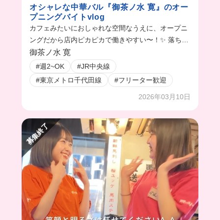
オシャレな中華バル『御茶ノ水 寛』のオー
プニングバイトvlog
カフェみたいにおしゃれな空間なうえに、オープニ
ングだから店内ピカピカで働きやすい〜！✨ 落ち着
いた客層だから、ワイワイした居酒屋が苦手な人に
御茶ノ水 寛
もおすすめ🥹
#週2~OK
#JR中央線
#東京メトロ千代田線
#フリーター歓迎
2026年03月10日
募集終了