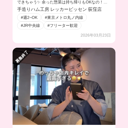
できちゃう✨ 余った惣菜は持ち帰りもOKなの！🥹
店長優しいから、シフト要望もたくさん聞いてくれ
手造りハム工房 レッカービッセン 荻窪店
るよ🥺
#週2~OK
#東京メトロ丸ノ内線
#JR中央線
#フリーター歓迎
2026年03月23日
募集終了