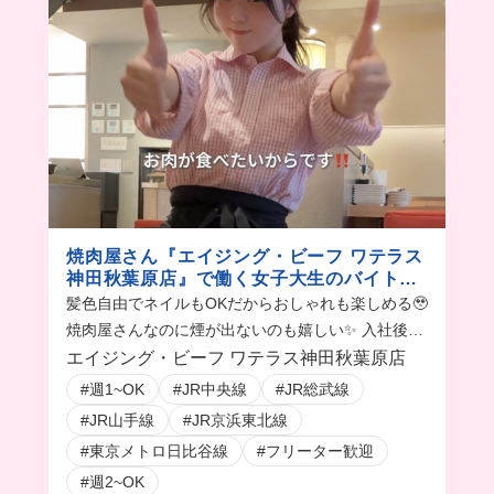
焼肉屋さん『エイジング・ビーフ ワテラス
神田秋葉原店』で働く女子大生のバイトvlo
g
髪色自由でネイルもOKだからおしゃれも楽しめる🥹
焼肉屋さんなのに煙が出ないのも嬉しい✨ 入社後
は、勉強のためにもグランドメニューを一通り食べ
エイジング・ビーフ ワテラス神田秋葉原店
られちゃうよ！
#週1~OK
#JR中央線
#JR総武線
#JR山手線
#JR京浜東北線
#東京メトロ日比谷線
#フリーター歓迎
#週2~OK