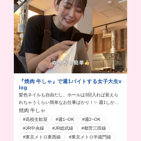
『焼肉 牛しゃ』で週1バイトする女子大生v
log
髪色ネイルも自由だし、ホールは3回入れば覚えら
れちゃうくらい簡単なお仕事ばかり！✨ 週1しか入
れなくても忘れなくて済むね🤭まかないが焼肉の時
焼肉 牛しゃ
もあるの最高！！
#高校生歓迎
#週1~OK
#週2~OK
#JR中央線
#JR総武線
#都営三田線
#東京メトロ東西線
#東京メトロ半蔵門線