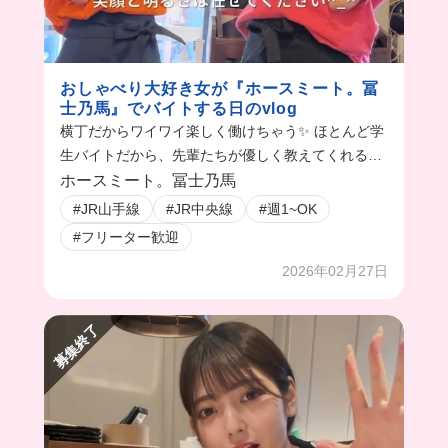
おしゃべり大好き女が『ホースミート。冨
士乃馬』でバイトする日のvlog
横丁だからワイワイ楽しく働けちゃう✨ ほとんど学
生バイトだから、先輩たちが優しく教えてくれるよ
🥹 メンバーがガラッと入れ替わるタイミングがか
ホースミート。冨士乃馬
ら、今入るのがおすすめ
#JR山手線
#JR中央線
#週1~OK
#フリーター歓迎
2026年02月27日
募集終了