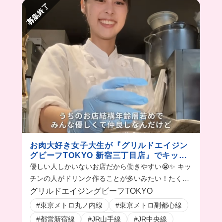
募集終了
お肉大好き女子大生が『グリルドエイジン
グビーフTOKYO 新宿三丁目店』でキッチ
ンバイトするvog
優しい人しかいないお店だから働きやすい😭✨ キッ
チンの人がドリンク作ることが多いみたい！たくさ
ん学ぶことあって楽しかった🥹
グリルドエイジングビーフTOKYO
#東京メトロ丸ノ内線
#東京メトロ副都心線
#都営新宿線
#JR山手線
#JR中央線