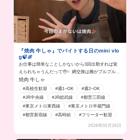
『焼肉 牛しゃ』でバイトする日のmini vlo
g🍃🍖
お仕事は簡単なことしかないから3回出勤すれば覚
えられちゃうんだって🥹✨ 網交換は腕がプルプルし
がちだけど、すぐに慣れちゃうよ！
焼肉 牛しゃ
#高校生歓迎
#週1~OK
#週2~OK
#JR中央線
#JR総武線
#都営三田線
#東京メトロ東西線
#東京メトロ半蔵門線
#都営新宿線
#高時給
#フリーター歓迎
2026年02月26日