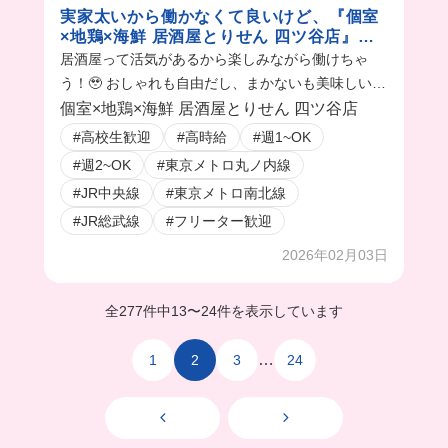
実家太いから働かなくて良いけど、『個室
×地鶏×海鮮 居酒屋とりせん 四ツ谷店』で
バイトしてる理由は...
居酒屋って活気があるから楽しみながら働けちゃ
う！🥹 おしゃれも自由だし、まかないも美味しい
し、同年代も多いから毎日happy⤴️ 楽しむために働
個室×地鶏×海鮮 居酒屋とりせん 四ツ谷店
いてたら、お金もらえた(^^)
#高校生歓迎
#高時給
#週1~OK
#週2~OK
#東京メトロ丸ノ内線
#JR中央線
#東京メトロ南北線
#JR総武線
#フリーター歓迎
2026年02月03日
全277件中
13
〜
24件を表示しています
…
1
2
3
24