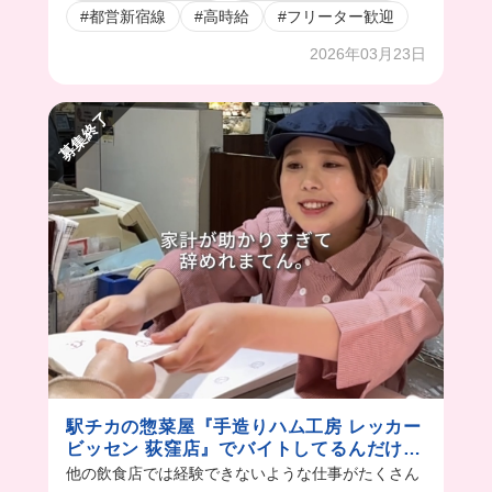
#都営新宿線
#高時給
#フリーター歓迎
2026年03月23日
募集終了
駅チカの惣菜屋『手造りハム工房 レッカー
ビッセン 荻窪店』でバイトしてるんだけ
ど...
他の飲食店では経験できないような仕事がたくさん