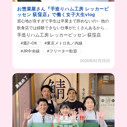
お惣菜屋さん『手造りハム工房 レッカービ
ッセン 荻窪店』で働く女子大生vlog
居心地が良すぎて学生は卒業まで辞めないの✨ 他の
飲食店では経験できない仕事がたくさんあるから新
鮮で楽しい！ 包装作業が好きな人にもおすすめかも
手造りハム工房 レッカービッセン 荻窪店
🤭
#週2~OK
#東京メトロ丸ノ内線
#JR中央線
#フリーター歓迎
2026年02月25日
募集終了