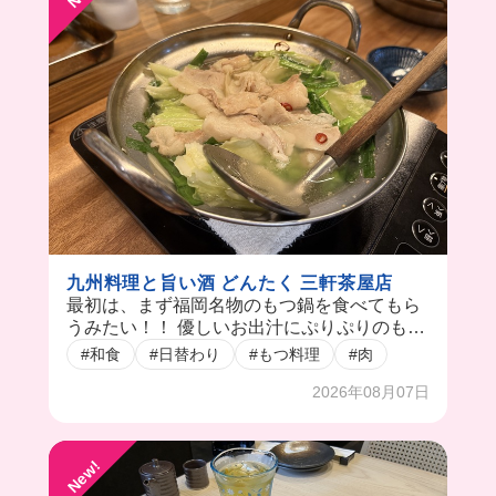
九州料理と旨い酒 どんたく 三軒茶屋店
最初は、まず福岡名物のもつ鍋を食べてもら
うみたい！！ 優しいお出汁にぷりぷりのもつ
が最高すぎた…😭 甘いお醤油と個人的に柚子
#和食
#日替わり
#もつ料理
#肉
胡椒で食べるのが悶絶レベルで美味しかった
2026年08月07日
よ😂 慣れてきたら、完全自由！ 好きな物食
べていいし、作りたい人が作るスタイルだか
ら好き嫌い多くてもダイエット中でも安心🫶
New!