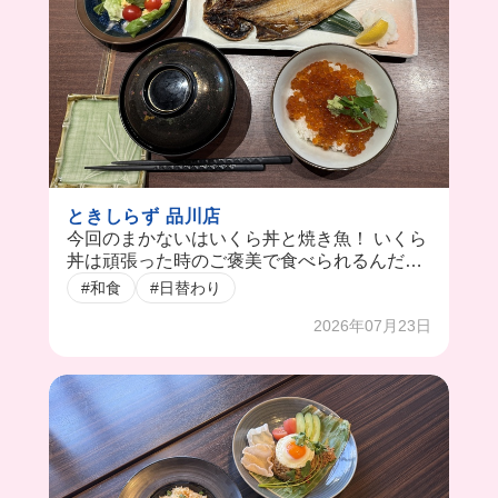
ときしらず 品川店
今回のまかないはいくら丼と焼き魚！ いくら
丼は頑張った時のご褒美で食べられるんだっ
て！ 普段は焼き魚や海鮮物が多いみたい🥹🐟
#和食
#日替わり
2026年07月23日