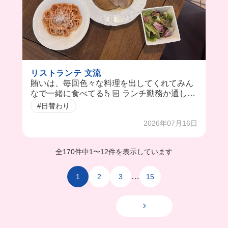
リストランテ 文流
賄いは、毎回色々な料理を出してくれてみん
なで一緒に食べてる🫰🏻 ランチ勤務か通し勤
務の方にまかないが出るよ！
#日替わり
2026年07月16日
全170件中
1
〜
12件を表示しています
…
1
2
3
15