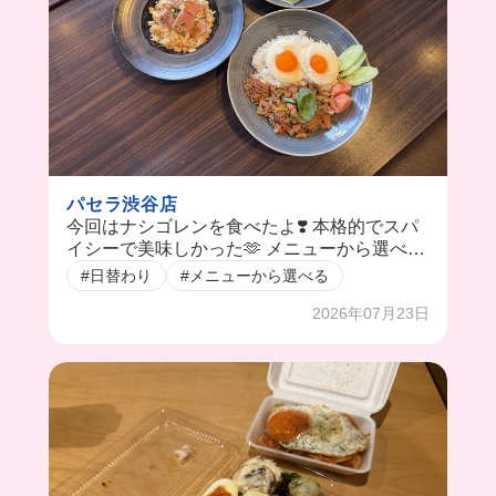
パセラ渋谷店
今回はナシゴレンを食べたよ❣️ 本格的でスパ
イシーで美味しかった🫶 メニューから選べち
ゃうから季節メニューもあって、選びたい放
#日替わり
#メニューから選べる
題✨ 通し勤務の日は3食まで食べられるか
2026年07月23日
ら、食費が浮きまくる！！