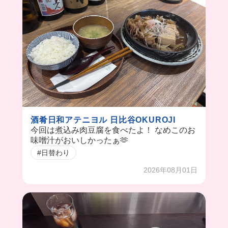
酒肴日和アテニヨル 日比谷OKUROJI
今回は煮込み肉豆腐を食べたよ！ なめこのお
味噌汁がおいしかったぁ🫶
#日替わり
2026年08月01日