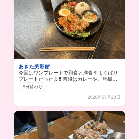
あきた美彩館
今回はワンプレートで和食と洋食をよくばり
プレートだったよ❣️ 普段はカレーや、唐揚
げ、ハンバーグなどお肉を使った料理などさ
#日替わり
まざま出てくるんだって😳✨
2026年07月29日