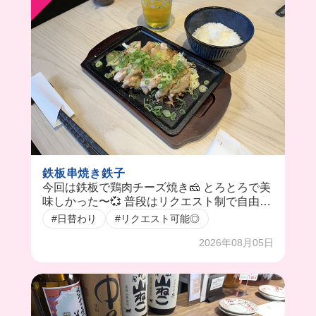
鉄板串焼き鉄子
今回は鉄板で鶏肉チーズ焼き🧀 とろとろで美
味しかった〜💞 普段はリクエスト制で自由に
作ってくれるらしい‼️
#日替わり
#リクエスト可能◎
2026年08月05日