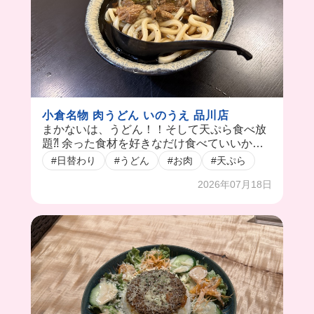
小倉名物 肉うどん いのうえ 品川店
まかないは、うどん！！そして天ぷら食べ放
題⁈ 余った食材を好きなだけ食べていいから
食べ盛りの学生や大食いさんには天国😇 うど
#日替わり
#うどん
#お肉
#天ぷら
んのスープは、甘めの醤油ベースで生姜をた
2026年07月18日
っぷり乗せて食べるのがおすすめ😚