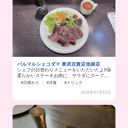
バルマルシェコダマ 東武百貨店池袋店
シェフの日替わりメニューをいただいたよ‼️🤤
柔らかいステーキお肉に、サラダにスープも
まで付いてきて幸せすぎた🥺💗 ソフトドリン
#日替わり
#洋食
#ドリンク
クも自分で入れて飲むことができるよ🥤今日
2026年07月31日
はアイスティーにした🥰 これを励みに毎日頑
張れちゃいそう🥹💟