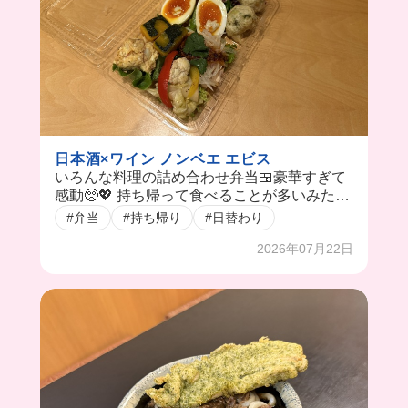
日本酒×ワイン ノンベエ エビス
いろんな料理の詰め合わせ弁当🍱豪華すぎて
感動🥺💖 持ち帰って食べることが多いみた
い！
#弁当
#持ち帰り
#日替わり
2026年07月22日