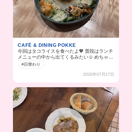
CAFÉ & DINING POKKE
今回はタコライスを食べたよ💖 普段はランチ
メニューの中から出てくるみたい☺️ めちゃく
ちゃおいしかった💕
#日替わり
2026年07月17日