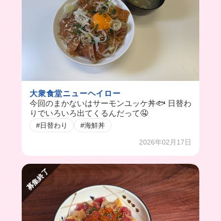
大衆食堂ニューヘイロー
今回のまかないはサーモンユッケ丼🐟 日替わ
りでいろいろ出てくるんだって🤤
#日替わり
#海鮮丼
2026年02月17日
募集終了