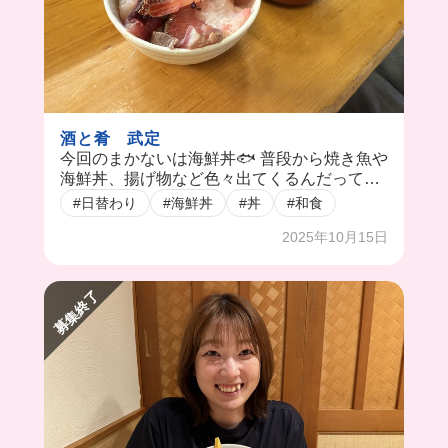
酒と肴 武定
今回のまかないは海鮮丼🐟 普段から焼き魚や
海鮮丼、揚げ物など色々出てくるんだって🤤
💞
#日替わり
#海鮮丼
#丼
#和食
2025年10月15日
募集終了