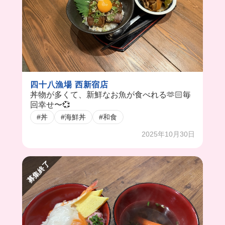
四十八漁場 西新宿店
丼物が多くて、新鮮なお魚が食べれる🫶🏻毎
回幸せ〜💞
#丼
#海鮮丼
#和食
2025年10月30日
募集終了