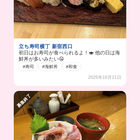
立ち寿司横丁 新宿西口
初日はお寿司が食べられるよ！🍣 他の日は海
鮮丼が多いみたい🤤
#寿司
#海鮮丼
#和食
2025年10月21日
募集終了