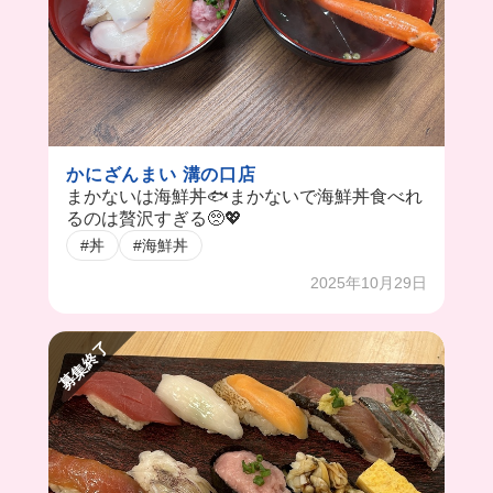
かにざんまい 溝の口店
まかないは海鮮丼🐟まかないで海鮮丼食べれ
るのは贅沢すぎる🥺💖
#丼
#海鮮丼
2025年10月29日
募集終了