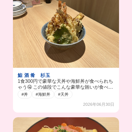
鮨 酒 肴 杉玉
1食300円で豪華な天丼や海鮮丼が食べられち
ゃう🤤 この値段でこんな豪華な賄いが食べら
れるなんて、、 揚げたてサクサクで賄いのた
#丼
#海鮮丼
#天丼
めにシフト入りたくなる😂
2026年06月30日