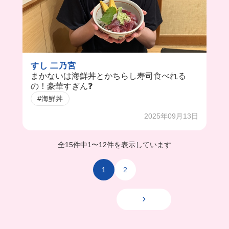
すし 二乃宮
まかないは海鮮丼とかちらし寿司食べれる
の！豪華すぎん❓
#海鮮丼
2025年09月13日
全15件中
1
〜
12件を表示しています
1
2