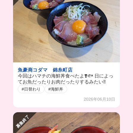
魚豪商コダマ 錦糸町店
今回はハマチの海鮮丼食べたよ❣️🐟 日によっ
てお魚だったりお肉だったりするみたい‼️
#日替わり
#海鮮丼
2026年06月10日
募集終了