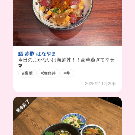
鮨 赤酢 はなやま
今日のまかないは海鮮丼！！豪華過ぎて幸せ
💖
#豪華
#海鮮丼
#丼
2025年11月20日
募集終了