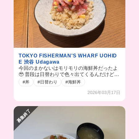
TOKYO FISHERMAN'S WHARF UOHID
E 渋谷 Udagawa
今回のまかないはモリモリの海鮮丼だったよ
🥹 普段は日替わりで色々出てくるんだけど、
たまに海鮮丼も出るみたい🥺💖
#丼
#日替わり
#海鮮丼
2026年03月17日
募集終了