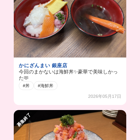
かにざんまい 銀座店
今回のまかないは海鮮丼✨豪華で美味しかっ
た🫶
#丼
#海鮮丼
2026年05月17日
募集終了