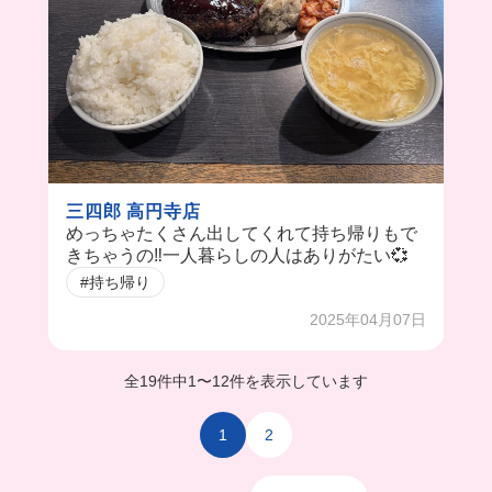
三四郎 高円寺店
めっちゃたくさん出してくれて持ち帰りもで
きちゃうの‼️一人暮らしの人はありがたい💞
#持ち帰り
2025年04月07日
全19件中
1
〜
12件を表示しています
1
2