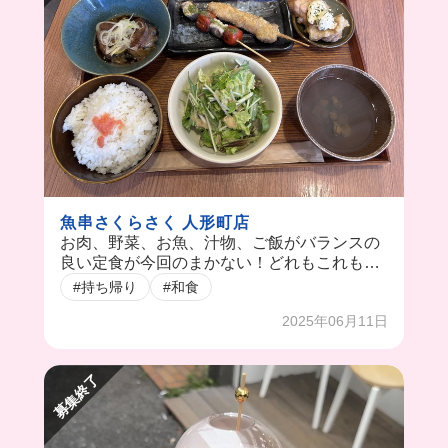
魚串さくらさく 人形町店
お肉、野菜、お魚、汁物、ご飯がバランスの
良い定食が今回のまかない！どれもこれも美
味しすぎた🥹💖まかないはお持ち帰りもでき
#持ち帰り
#和食
るよ！
2025年06月11日
募集終了