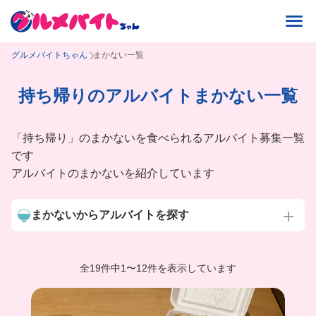
グルメバイトちゃん
まかない一覧
持ち帰りのアルバイトまかない一覧
「持ち帰り」のまかないを食べられるアルバイト募集一覧
です
アルバイトのまかないを紹介しています
まかないからアルバイトを探す
全19件中
1
〜
12件を表示しています