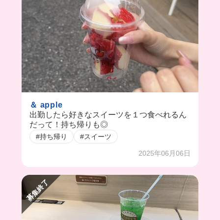
＆ apple
出勤したら好きなスイーツを１つ食べれるん
だって！持ち帰りも◎
#持ち帰り
#スイーツ
2025年06月06日
募集終了