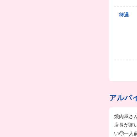
待遇
アルバ
焼肉屋さ
店長が賄
い🥺一