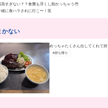
最高すぎない？？食費も浮くし助かっちゃう🥹
一緒に食ハラされに行こ〜！笑
まかない
めっちゃたくさん出してくれて持ち
#持ち帰り