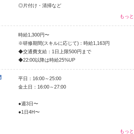
◎片付け・清掃など
◎仕込み
もっと
◎盛り付けなど
時給1,300円〜
当店ではお客様とスタッフとの距離も近く
※研修期間(スキルに応じて)：時給1,163円
細かいルールなど全くありません!!
◆交通費支給：1日上限500円まで
髪型･髪色、髭、ネイルなどオシャレも自由です!!
◆22:00以降は時給25%UP
長い期間働いてくれるスタッフが多く、
社員もアルバイトも年齢関係なく男女楽しく働いてい
間
平日：16:00～25:00
やる気がある方のご応募もお待ちしてます♪
金土日：16:00～27:00
ホール
仕込み
ドリンク
キッチン
●週3日〜
●1日4H〜
月2回のシフト提出で融通利きます◎
もっと