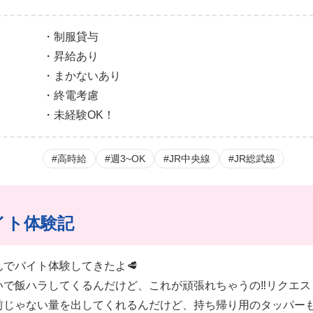
・制服貸与
・昇給あり
・まかないあり
・終電考慮
・未経験OK！
#高時給
#週3~OK
#JR中央線
#JR総武線
イト体験記
んでバイト体験してきたよ🥩
いで飯ハラしてくるんだけど、これが頑張れちゃうの‼️リクエ
人前じゃない量を出してくれるんだけど、持ち帰り用のタッパー