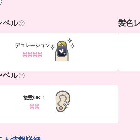
レベル
髪色
デコレーション
レベル
複数OK！
イト情報詳細