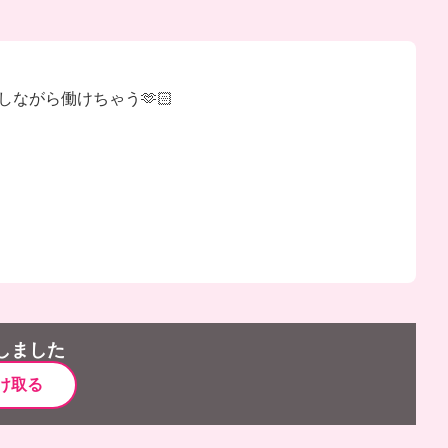
ながら働けちゃう🫶🏻
しました
け取る