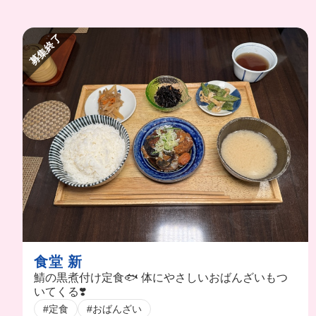
募集終了
食堂 新
鯖の黒煮付け定食🐟 体にやさしいおばんざいもつ
いてくる❣️
#定食
#おばんざい