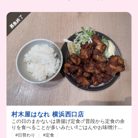
募集終了
村木屋はなれ 横浜西口店
この日のまかないは唐揚げ定食🍗普段から定食の余
りを食べることが多いみたい‼️ごはんやお味噌汁を
自分でよそえるから好きな量を食べられてうれしい
#日替わり
#定食