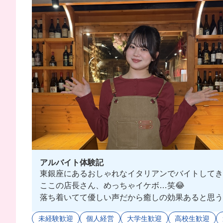
アルバイト体験記
東銀座にあるおしゃれなイタリアンでバイトしてき
ここの店長さん、めっちゃイケボ…笑😂
落ち着いてて優しい声だから癒しの効果あると思う👉🏻
人柄も穏やかでちょうど良い距離感だし個人店だか
未経験歓迎
個人経営
大学生歓迎
高校生歓迎
店だと思う🙂‍↕️