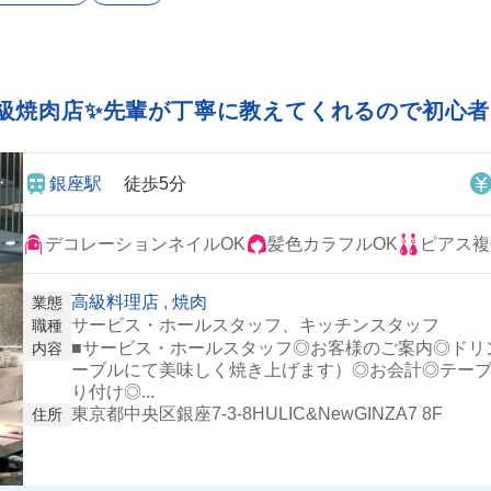
級焼肉店✨先輩が丁寧に教えてくれるので初心
銀座駅
徒歩5分
デコレーションネイルOK
髪色カラフルOK
ピアス複
高級料理店
,
焼肉
業態
サービス・ホールスタッフ、キッチンスタッフ
職種
■サービス・ホールスタッフ◎お客様のご案内◎ドリ
内容
ーブルにて美味しく焼き上げます）◎お会計◎テーブ
り付け◎...
東京都中央区銀座7-3-8HULIC&NewGINZA7 8F
住所