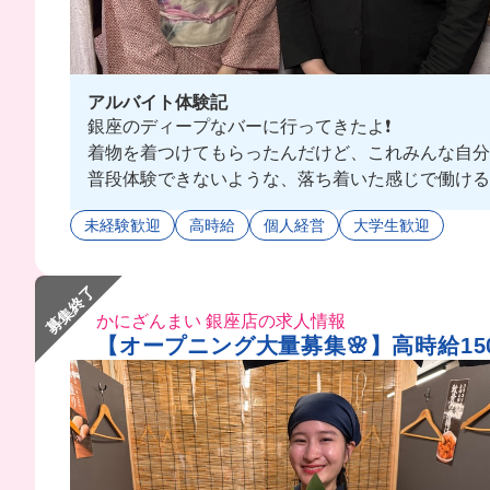
アルバイト体験記
銀座のディープなバーに行ってきたよ❗️
着物を着つけてもらったんだけど、これみんな自分で
普段体験できないような、落ち着いた感じで働けるか
わからなくても、店長や他のスタッフさんが教えてく
未経験歓迎
高時給
個人経営
大学生歓迎
募集終了
かにざんまい 銀座店の求人情報
【オープニング大量募集🌸】高時給15