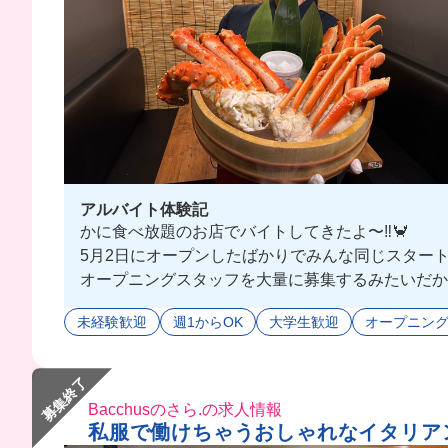
アルバイト体験記
かに食べ放題のお店でバイトしてきたよ〜‼️🦀
5月2日にオープンしたばかりでみんな同じスタート
オープニングスタッフを大量に募集するみたいだか
時給1,500円なうえに、まかないは豪華な海鮮丼が食
未経験歓迎
週1からOK
大学生歓迎
オープニン
一緒に働く人たちはとにかく優しい人ばかりだった
募集終了
Bacchusのさら.の求人情報
私服で働けちゃうおしゃれなイタリアン