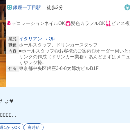
銀座一丁目駅
徒歩2分
デコレーションネイルOK
髪色カラフルOK
ピアス複
イタリアン
,
バル
業態
ホールスタッフ、ドリンカースタッフ
職種
■ホールスタッフ◎お客様のご案内◎オーダー伺いと
内容
リンクの作成（ドリンカー業務）あんどまずはメニ
りやレジ操...
東京都中央区銀座3-8-8太郎坊ビルB1F
住所
たよ💗
👈🏻
ら自由度も高いしシフトも週2〜でも良いし、ガッツリ入りた
週1からOK
高時給