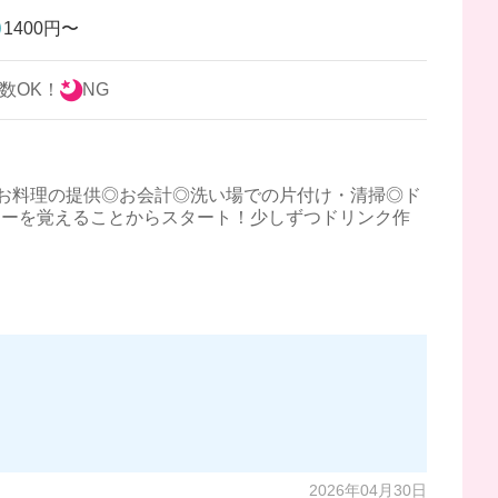
1400円〜
数OK！
NG
お料理の提供◎お会計◎洗い場での片付け・清掃◎ド
ューを覚えることからスタート！少しずつドリンク作
い方はフルで入れるから長く働くにはぴったりなお
2026年04月30日