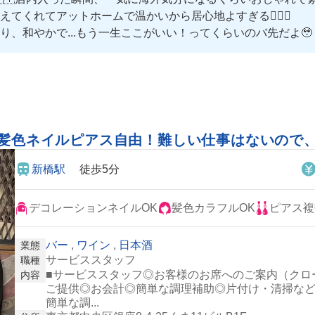
くれてアットホームで温かいから居心地よすぎる🤦🏻‍♀️
、和やかで...もう一生ここがいい！ってくらいのバ先だよ🥹
✨髪色ネイルピアス自由！難しい仕事はないので
新橋駅
徒歩5分
デコレーションネイルOK
髪色カラフルOK
ピアス複
バー
,
ワイン
,
日本酒
業態
サービススタッフ
職種
■サービススタッフ◎お客様のお席へのご案内（クロ
内容
ご提供◎お会計◎簡単な調理補助◎片付け・清掃など
簡単な調...