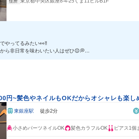
東京都中央区銀座8-4-25くま11ビルB1F
住所
やってるみたい👀‼️
ら非日常を味わいたい人はぜひ😌💭
れるから大丈夫❣️
00円~髪色やネイルもOKだからオシャレも楽しめ
東銀座駅
徒歩2分
小さめパーツネイルOK
髪色カラフルOK
ピアス1個