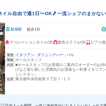
イル自由で週1日〜OK🎵一流シェフのまかな
銀座駅
徒歩1分
デコレーションネイルOK
髪色カラフルOK
ピアス複
イタリアン
,
ダイニングバー
,
バル
業態
ホールスタッフ
職種
■ホールスタッフ◎お客様のご案内◎オーダーのお伺
内容
けなど落ち着いた雰囲気のお洒落な一軒家イタリア
しいスタッ...
東京都中央区銀座３丁目７−１３
住所
🇮🇹店内入った瞬間、一気に海外気分になるくらいおしゃれで素