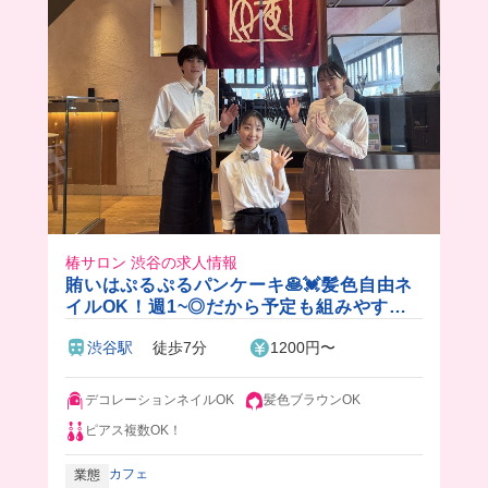
椿サロン 渋谷の求人情報
賄いはぷるぷるパンケーキ🥞💓髪色自由ネ
イルOK！週1~◎だから予定も組みやすい
🎵
渋谷駅
徒歩7分
1200円〜
デコレーションネイルOK
髪色ブラウンOK
ピアス複数OK！
カフェ
業態