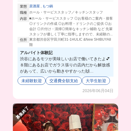
居酒屋
,
もつ鍋
業態
ホール・サービススタッフ／キッチンスタッフ
職種
■ホール・サービススタッフ ◎お客様のご案内・接客
内容
◎ドリンクの作成 ◎お料理・ドリンクのご提供 ◎お
会計 ◎片付け・清掃◎簡単なキッチン補助 など 先輩
スタッフが優しく丁寧に指導しますので、未経験の...
東京都渋谷区宇田川町31-1HULIC &New SHIBUYA8
住所
階
アルバイト体験記
渋谷にあるモツが美味しいお店で働いてきたよ💕
８階にあるお店でガラス張りの店内だから解放感
があって、広いから動きやすかった🙌
スタッフさんもめっちゃ優しくて、帰りにお菓子
未経験歓迎
交通費全額支給
大学生歓迎
までくれたの😭💗
友達や家族も連れていきたいって思うようなバ先
2026年06月04日
を見つけたかったらここに応募するしかないよ🥰
募集終了