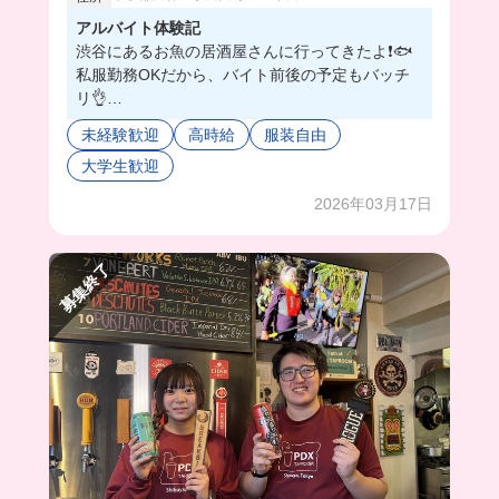
アルバイト体験記
渋谷にあるお魚の居酒屋さんに行ってきたよ❗️🐟
私服勤務OKだから、バイト前後の予定もバッチ
リ👌
ネイルギャンかわのスタッフさんもいるから、結
未経験歓迎
高時給
服装自由
構自由に楽しく働けそう😻
大学生歓迎
今日のまかないはカリッカリのチキン南蛮だった
よ🐣
2026年03月17日
自分じゃ作れないから、嬉しいのよぉ💞
ごはん盛れるだけ盛っちゃったもんね🤭🍚
みんなも一緒に働いてみない〜❓
募集終了