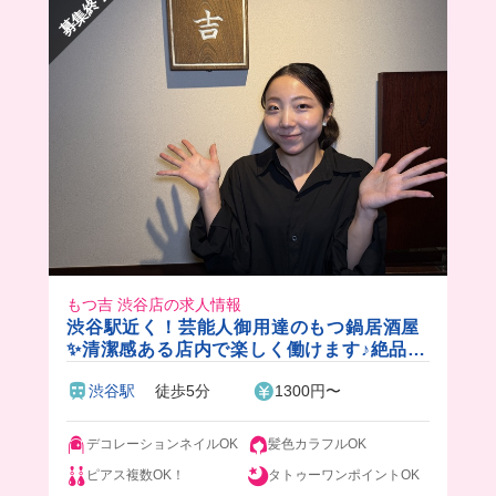
募集終了
もつ吉 渋谷店の求人情報
渋谷駅近く！芸能人御用達のもつ鍋居酒屋
✨清潔感ある店内で楽しく働けます♪絶品の
もつ賄い付き🤤💓
渋谷駅
徒歩5分
1300円〜
デコレーションネイルOK
髪色カラフルOK
ピアス複数OK！
タトゥーワンポイントOK