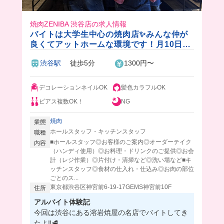
焼肉ZENIBA 渋谷店の求人情報
バイトは大学生中心の焼肉店✨みんな仲が
良くてアットホームな環境です！月10日以
上のシフトで高時給1,400円〜🎵
渋谷駅
徒歩5分
1300円〜
デコレーションネイルOK
髪色カラフルOK
ピアス複数OK！
NG
焼肉
業態
ホールスタッフ・キッチンスタッフ
職種
■ホールスタッフ◎お客様のご案内◎オーダーテイク
内容
（ハンディ使用）◎お料理・ドリンクのご提供◎お会
計（レジ作業）◎片付け・清掃など◎洗い場など■キ
ッチンスタッフ◎食材の仕入れ・仕込み◎お肉の部位
ごとのス...
東京都渋谷区神宮前6-19-17GEMS神宮前10F
住所
アルバイト体験記
今回は渋谷にある溶岩焼屋の名店でバイトしてき
たよ‼️🥩