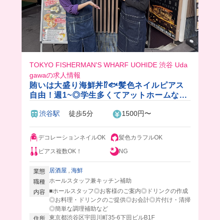
TOKYO FISHERMAN'S WHARF UOHIDE 渋谷 Uda
gawaの求人情報
賄いは大盛り海鮮丼⁉️🐟髪色ネイルピアス
自由！週1~◎学生多くてアットホームな居
酒屋バル✨
渋谷駅
徒歩5分
1500円〜
デコレーションネイルOK
髪色カラフルOK
ピアス複数OK！
NG
居酒屋
,
海鮮
業態
ホールスタッフ兼キッチン補助
職種
■ホールスタッフ◎お客様のご案内◎ドリンクの作成
内容
◎お料理・ドリンクのご提供◎お会計◎片付け・清掃
◎簡単な調理補助など
東京都渋谷区宇田川町35-6下田ビルB1F
住所