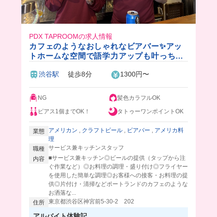
PDX TAPROOMの求人情報
カフェのようなおしゃれなビアバー✨アッ
トホームな空間で語学力アップも叶っちゃ
う！ビール
渋谷駅
徒歩8分
1300円〜
NG
髪色カラフルOK
ピアス1個までOK！
タトゥーワンポイントOK
アメリカン
,
クラフトビール
,
ビアバー
,
アメリカ料
業態
理
サービス兼キッチンスタッフ
職種
■サービス兼キッチン◎ビールの提供（タップから注
内容
ぐ作業など）◎お料理の調理・盛り付け◎フライヤー
を使用した簡単な調理◎お客様への接客・お料理の提
供◎片付け・清掃などポートランドのカフェのような
お洒落な...
東京都渋谷区神宮前5-30-2 202
住所
アルバイト体験記