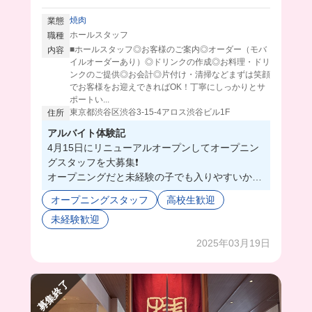
焼肉
業態
ホールスタッフ
職種
■ホールスタッフ◎お客様のご案内◎オーダー（モバ
内容
イルオーダーあり）◎ドリンクの作成◎お料理・ドリ
ンクのご提供◎お会計◎片付け・清掃などまずは笑顔
でお客様をお迎えできればOK！丁寧にしっかりとサ
ポートい...
東京都渋谷区渋谷3-15-4アロス渋谷ビル1F
住所
アルバイト体験記
4月15日にリニューアルオープンしてオープニン
グスタッフを大募集❗️
オープニングだと未経験の子でも入りやすいから
安心🥰
オープニングスタッフ
高校生歓迎
高校生も大歓迎👌
未経験歓迎
髪色自由だからおしゃれに働けちゃいます🌟
まかないはお肉が多くて、月に一回ご褒美DAY
2025年03月19日
が‼️なんでも好きなもの食べれちゃいます🤫💖
募集終了