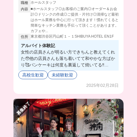
ホールスタッフ
職種
■ホールスタッフ◎お客様のご案内◎オーダー＆お会
内容
計◎ドリンクの作成◎ご提供・片付け◎清掃など最初
はホール業務を中心に行って頂きます！慣れてくると
簡単なキッチン業務も手伝って頂くことがあります。
カフェや...
東京都渋谷区円山町１－１SHIBUYA HOTEL EN1F
住所
アルバイト体験記
女性の店員さんが明るい方できちんと教えてくれ
た🥹他の店員さんも落ち着いてて和やかな方ばか
り🥰パンケーキは何度も裏返して焼いてる‼️
北海道産の材料が使われてるよ^_−☆
高校生歓迎
未経験歓迎
2025年02月28日
募集終了