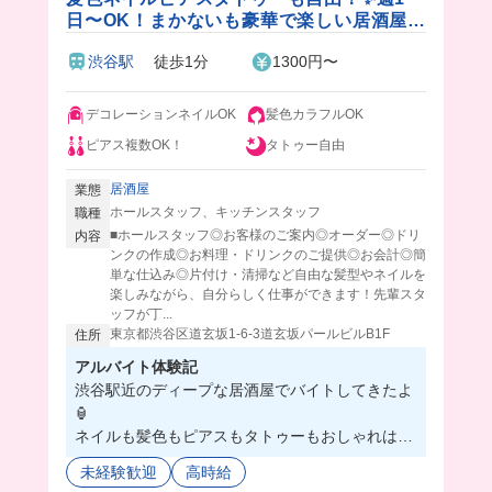
日〜OK！まかないも豪華で楽しい居酒屋バ
イト♪
渋谷駅
徒歩1分
1300円〜
デコレーションネイルOK
髪色カラフルOK
ピアス複数OK！
タトゥー自由
居酒屋
業態
ホールスタッフ、キッチンスタッフ
職種
■ホールスタッフ◎お客様のご案内◎オーダー◎ドリ
内容
ンクの作成◎お料理・ドリンクのご提供◎お会計◎簡
単な仕込み◎片付け・清掃など自由な髪型やネイルを
楽しみながら、自分らしく仕事ができます！先輩スタ
ッフが丁...
東京都渋谷区道玄坂1-6-3道玄坂パールビルB1F
住所
アルバイト体験記
渋谷駅近のディープな居酒屋でバイトしてきたよ
🏮
ネイルも髪色もピアスもタトゥーもおしゃれはな
んでもOK◎
未経験歓迎
高時給
しかも店長さんもバイトさんも超優しくて働きや