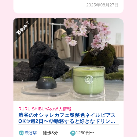
すい🥹🫶
2025年08月27日
まかないも豪華で美味しすぎて毎日働きたくなっ
た😂
募集終了
RURU SHIBUYAの求人情報
渋谷のオシャレカフェ🌸髪色ネイルピアス
OK✨週2日〜◎勤務すると好きなドリンク
が飲めちゃう🎵
渋谷駅
徒歩3分
1250円〜