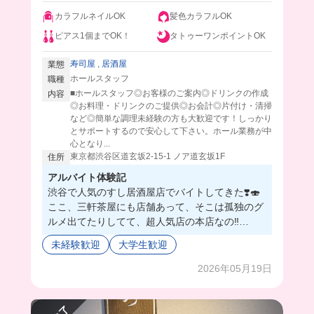
カラフルネイルOK
髪色カラフルOK
ピアス1個までOK！
タトゥーワンポイントOK
寿司屋
,
居酒屋
業態
ホールスタッフ
職種
■ホールスタッフ◎お客様のご案内◎ドリンクの作成
内容
◎お料理・ドリンクのご提供◎お会計◎片付け・清掃
など◎簡単な調理未経験の方も大歓迎です！しっかり
とサポートするので安心して下さい。ホール業務が中
心となり...
東京都渋谷区道玄坂2-15-1 ノア道玄坂1F
住所
アルバイト体験記
渋谷で人気のすし居酒屋店でバイトしてきた❣️🍣
ここ、三軒茶屋にも店舗あって、そこは孤独のグ
ルメ出てたりしてて、超人気店の本店なの‼️
バイトは学生が多いから、話も合いそうな人ばっ
未経験歓迎
大学生歓迎
かりで、毎日めちゃくちゃ楽しく働けそう🥺💓
まかないは超格安で豪華なメニュー食べれちゃう
2026年05月19日
から、働いた後の満足感半端ない🥹🎶
渋谷で楽しく働けるバ先探すなら、ここしか勝た
ん🥰🫶みんなも働きにおいで〜💕