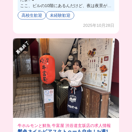
ここ、ビルの10階にあるんだけど、夜は夜景がと
ってもキレイなの😍🌃
高校生歓迎
未経験歓迎
焼肉屋って、ロースターがあるお店が多いけど、
ここはお肉を溶岩プレートで焼くんだって！😳
2025年10月28日
そのおかげで匂い移りが少ないから嬉しい🥹
溶岩プレートだと掃除の手間も省けて、バイト初
募集終了
心者でも仕事しやすそうだよ😌✌🏻
スタッフはみんな仲が良いから、まかないもみん
なで一緒に食べることが多いんだって🥰
優しい先輩がいっぱいいるバ先だったら、長く働
けそうだよね✨🫶
みんなも一緒にバイトしちゃお❕🤗💓
牛ホルモンと鮮魚 牛富屋 渋谷道玄坂店の求人情報
髪色ネイルピアスタトゥーも自由！✨週1