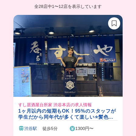
全28店中
1
〜
12店を表示しています
すし居酒屋台所家 渋谷本店の求人情報
1ヶ月以内の短期もOK！95%のスタッフが
学生だから同年代が多くて楽しい⭐️髪色自
由でネイルもOK！絶品まかない付き♪
渋谷駅
徒歩5分
1300円〜