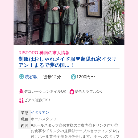
RISTORO 神南の求人情報
制服はおしゃれメイド服💖超隠れ家イタリ
アン！まるで夢の国...！
渋谷駅
徒歩12分
1200円〜
デコレーションネイルOK
髪色カラフルOK
ピアス複数OK！
イタリアン
業態
ホールスタッフ
職種
■ホールスタッフ◎お客様のご案内◎ドリンク作り◎
内容
お食事やドリンクの提供◎テーブルセッティングや片
付けホール業務全般をお任せします。ホールスタッフ