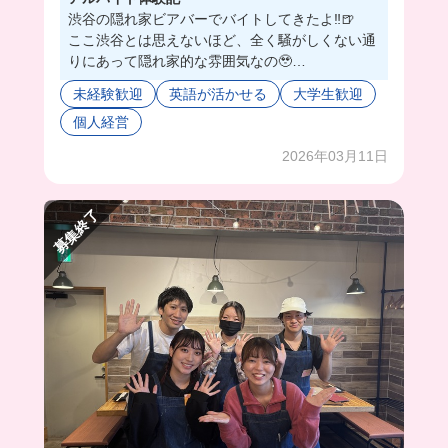
渋谷の隠れ家ビアバーでバイトしてきたよ‼️🍺
ここ渋谷とは思えないほど、全く騒がしくない通
りにあって隠れ家的な雰囲気なの🥹
しかも店内はザ・アメリカン！っていう感じがス
未経験歓迎
英語が活かせる
大学生歓迎
テキだった✨🇺🇸
個人経営
色々なビールの種類があるんだけど、先輩はみん
な優しいから分からないこともめっちゃ丁寧に教
2026年03月11日
えてくれて、楽しく覚えていけそう🤤💖
楽しいバ先探すなら、もうここ応募するしか...❗️🤭
💟
募集終了