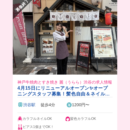
募集終了
な優雅な気分になれちゃう🥹💓
あと、ここだけの話…社長と先輩方はみんな美男
美女でめっちゃ優しいの🤭
外国人のお客様も来店が多いから、色々な人と関
われて楽しいよ🥰
神戸牛焼肉とすき焼き 麗（うらら）渋谷の求人情報
4月15日にリニューアルオープン✨オープ
ニングスタッフ募集！髪色自由＆ネイルOK
💖週1日〜◎月1で好きなお肉が食べられち
渋谷駅
徒歩4分
1200円〜
ゃう🎵
カラフルネイルOK
髪色カラフルOK
ピアス1個までOK！