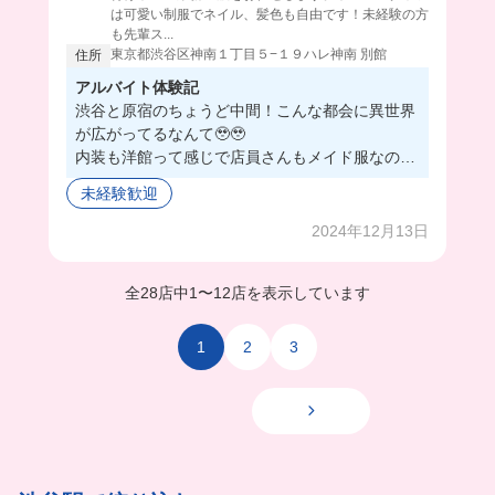
は可愛い制服でネイル、髪色も自由です！未経験の方
も先輩ス...
東京都渋谷区神南１丁目５−１９ハレ神南 別館
住所
アルバイト体験記
渋谷と原宿のちょうど中間！こんな都会に異世界
が広がってるなんて🥹🥹
内装も洋館って感じで店員さんもメイド服なのが
素敵すぎる💖
未経験歓迎
まかないも絶品だし、髪色ネイルも自由だし、い
い所づくし🥰
2024年12月13日
全28店中
1
〜
12店を表示しています
1
2
3