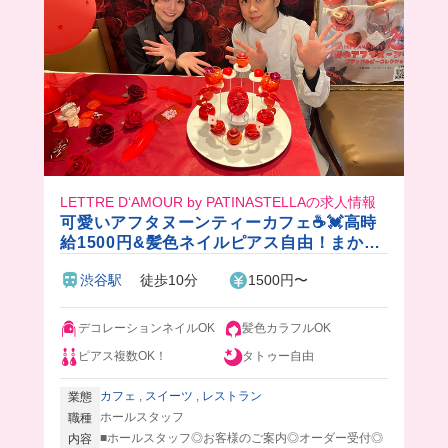
LETTRE D‘AMOUR by PATINASTELLAの求人情報
可愛いアフタヌーンティーカフェ☕️💓高時
給1500円&髪色ネイルピアス自由！まかな
いはシェフお手製のビュッフェ♪
渋谷駅
徒歩10分
1500円〜
デコレーションネイルOK
髪色カラフルOK
ピアス複数OK！
タトゥー自由
カフェ
,
スイーツ
,
レストラン
業態
ホールスタッフ
職種
■ホールスタッフ◎お客様のご案内◎オーダー受付◎
内容