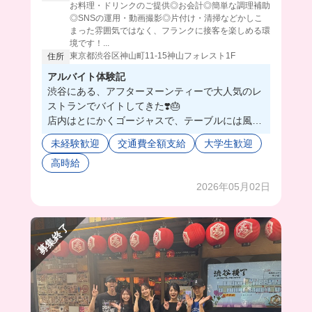
お料理・ドリンクのご提供◎お会計◎簡単な調理補助
◎SNSの運用・動画撮影◎片付け・清掃などかしこ
まった雰囲気ではなく、フランクに接客を楽しめる環
境です！...
東京都渋谷区神山町11-15神山フォレスト1F
住所
アルバイト体験記
渋谷にある、アフターヌーンティーで大人気のレ
ストランでバイトしてきた❣️🎂
店内はとにかくゴージャスで、テーブルには風船
とか可愛い装飾がたくさんで癒しの塊だった🥺❤️‍🔥
未経験歓迎
交通費全額支給
大学生歓迎
実は推し活してるお客様が多いから、ドレスと推
高時給
し活グッズのレンタルもやってるの🫢
先輩はほんっっとに優しい方たちばかりで、初心
2026年05月02日
者でも働きやすすぎたよ🔰🐣
実は学生バイトが少ないから、今入れば超可愛が
ってくれそう😏
募集終了
お客様と推し活トークで盛り上がることもあるら
しいから、推し活好きの人には特にオススメか
も⁉️🫣