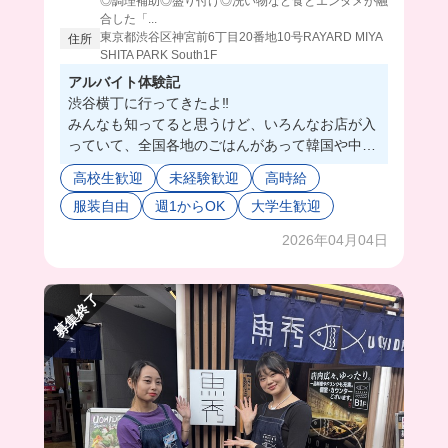
◎調理補助◎盛り付け◎洗い物など食とエンタメが融
合した「...
東京都渋谷区神宮前6丁目20番地10号RAYARD MIYA
住所
SHITA PARK South1F
アルバイト体験記
渋谷横丁に行ってきたよ‼️
みんなも知ってると思うけど、いろんなお店が入
っていて、全国各地のごはんがあって韓国や中華
も置いてあるの👀🍜
高校生歓迎
未経験歓迎
高時給
働いてるスタッフさんみんなフレンドリーで、す
服装自由
週1からOK
大学生歓迎
ぐ馴染めそうな感じ😚💫
料理長も優しくて、わからなくてもすぐ教えてく
2026年04月04日
れたよ🙆‍♀️
募集終了