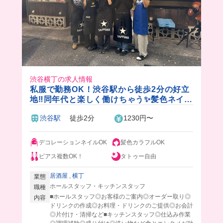
渋谷横丁の求人情報
私服で勤務OK！渋谷駅から徒歩2分の好立
地‼️同年代と楽しく働けちゃう✨髪色ネイル
ピアスタトゥーも完全自由💅
渋谷駅
徒歩2分
1230円〜
デコレーションネイルOK
髪色カラフルOK
ピアス複数OK！
タトゥー自由
居酒屋
,
横丁
業態
ホールスタッフ・キッチンスタッフ
職種
■ホールスタッフ◎お客様のご案内◎オーダー取り◎
内容
ドリンクの作成◎お料理・ドリンクのご提供◎お会計
◎片付け・清掃など■キッチンスタッフ◎仕込み作業