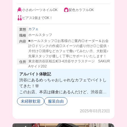
小さめパーツネイルOK
髪色カラフルOK
ピアス1個までOK！
カフェ
業態
ホールスタッフ
職種
■ホールスタッフ◎お客様のご案内◎オーダー＆お会
内容
計◎ドリンクの作成◎スイーツの盛り付け◎ご提供・
片付け◎清掃などカフェで働いてみたい方、大歓迎♪
先輩スタッフが優しく丁寧にサポートいたします！
東京都渋谷区桜丘町3-4渋谷サクラステージ SAKUR
住所
Aサイド202
アルバイト体験記
渋谷にあるめっちゃおしゃれなカフェでバイトし
てきた！🌸
このお店、本店は鎌倉にあるんだけど、渋谷店は
特に盆栽の桜とか内装にすっごいこだわってる
未経験歓迎
服装自由
の‼️
12月にオープンしたばかりだから店内綺麗だった
2025年03月23日
✨
お席には水が流れてて、リアルに庭園来たみたい