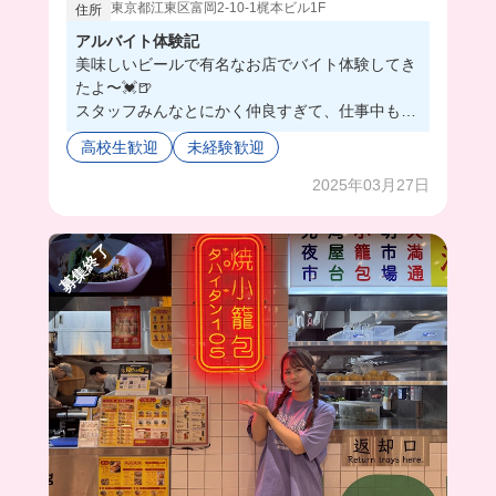
東京都江東区富岡2-10-1梶本ビル1F
住所
アルバイト体験記
美味しいビールで有名なお店でバイト体験してき
たよ〜💓🍺
スタッフみんなとにかく仲良すぎて、仕事中もず
っと笑いが絶えなかった😂💘
高校生歓迎
未経験歓迎
お店には常連さんが結構来店してくれるから、自
然とコミュ力爆上がりしちゃう🤭🫶🏻
2025年03月27日
ビールの美味しい注ぎ方学べたり、美味しいハン
バーガーがまかないで食べれちゃうの最高すぎ
募集終了
て…仕事終わりに飲むビールも最高に美味しかっ
た〜！
バイトするならここしか勝たん🥺