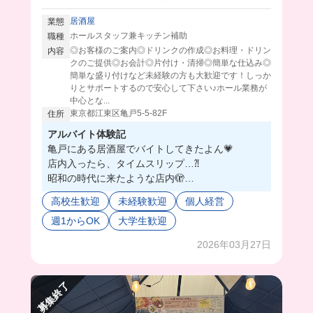
居酒屋
業態
ホールスタッフ兼キッチン補助
職種
◎お客様のご案内◎ドリンクの作成◎お料理・ドリン
内容
クのご提供◎お会計◎片付け・清掃◎簡単な仕込み◎
簡単な盛り付けなど未経験の方も大歓迎です！しっか
りとサポートするので安心して下さい♪ホール業務が
中心とな...
東京都江東区亀戸5-5-82F
住所
アルバイト体験記
亀戸にある居酒屋でバイトしてきたよん💗
店内入ったら、タイムスリップ…⁈
昭和の時代に来たような店内🫣
部屋ごとにコンセプトがあって、野球の部屋とか
高校生歓迎
未経験歓迎
個人経営
映画の部屋とかたくさんあった😮😮
週1からOK
大学生歓迎
しかも、ここおしゃれ完全自由なの💕
週３以上入ればネイルのためのお金ももらえちゃ
2026年03月27日
うのは最高すぎない！？笑
今日は店長にネイル褒められちゃった🫶🏻
募集終了