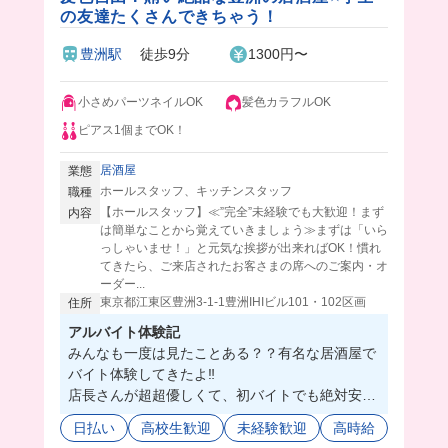
の友達たくさんできちゃう！
豊洲駅
徒歩9分
1300円〜
小さめパーツネイルOK
髪色カラフルOK
ピアス1個までOK！
居酒屋
業態
ホールスタッフ、キッチンスタッフ
職種
【ホールスタッフ】≪”完全”未経験でも大歓迎！まず
内容
は簡単なことから覚えていきましょう≫まずは「いら
っしゃいませ！」と元気な挨拶が出来ればOK！慣れ
てきたら、ご来店されたお客さまの席へのご案内・オ
ーダー...
東京都江東区豊洲3-1-1豊洲IHIビル101・102区画
住所
アルバイト体験記
みんなも一度は見たことある？？有名な居酒屋で
バイト体験してきたよ‼️
店長さんが超超優しくて、初バイトでも絶対安心
🥹🫶バイトは学生さんも多いみたいだから同年代
日払い
高校生歓迎
未経験歓迎
高時給
の友達が欲しい人にもおすすめだよ♡