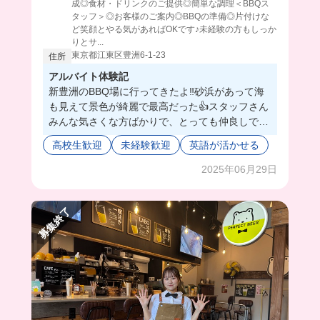
成◎食材・ドリンクのご提供◎簡単な調理＜BBQス
タッフ＞◎お客様のご案内◎BBQの準備◎片付けな
ど笑顔とやる気があればOKです♪未経験の方もしっか
りとサ...
東京都江東区豊洲6-1-23
住所
アルバイト体験記
新豊洲のBBQ場に行ってきたよ‼️砂浜があって海
も見えて景色が綺麗で最高だった👍スタッフさん
みんな気さくな方ばかりで、とっても仲良しで楽
しかった^_^🌟お客さんは海外の方が多いから、
高校生歓迎
未経験歓迎
英語が活かせる
スタッフさんペラペラな英語で接客してて凄かっ
た😳英語の練習ができちゃうね‼️
2025年06月29日
募集終了