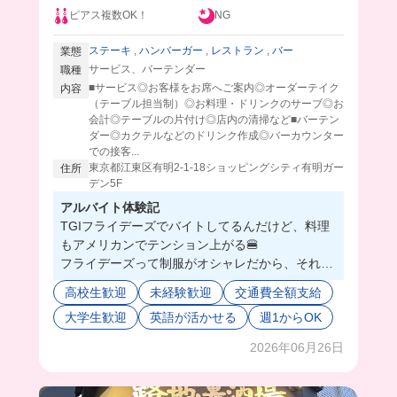
ピアス複数OK！
NG
ステーキ
,
ハンバーガー
,
レストラン
,
バー
業態
サービス、バーテンダー
職種
■サービス◎お客様をお席へご案内◎オーダーテイク
内容
（テーブル担当制）◎お料理・ドリンクのサーブ◎お
会計◎テーブルの片付け◎店内の清掃など■バーテン
ダー◎カクテルなどのドリンク作成◎バーカウンター
での接客...
東京都江東区有明2-1-18ショッピングシティ有明ガー
住所
デン5F
アルバイト体験記
TGIフライデーズでバイトしてるんだけど、料理
もアメリカンでテンション上がる🍔
フライデーズって制服がオシャレだから、それだ
けでモチベ変わるわ。
高校生歓迎
未経験歓迎
交通費全額支給
テラス席がある店舗は、晴れてるとマジで気持ち
大学生歓迎
英語が活かせる
週1からOK
よく働けるから最高☀️✨
外国人のお客さんも多いから、ちょっと英語使っ
2026年06月26日
てみたりして良い経験になるし、スタッフの仲が
めちゃくちゃ良いから、シフト入るのがシンプル
に楽しい笑