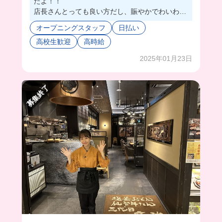
たよ！！
店長さんとっても良い方だし、賑やかでわいわい
楽しみながら働けた🤘
オープニングスタッフ
日払い
髪色ネイル自由だし、まかないはメニューから選
高校生歓迎
高時給
べちゃうの最高すぎない？？？
フードコートの中にあるから、カウンターの中で
2025年01月23日
お仕事完結しちゃうの働きやすい✨
みんなもオープニングスタッフでバイトしよ！
募集終了