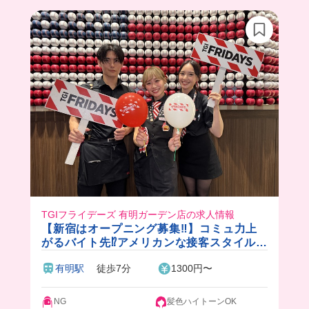
けど、あまりの美味しさに感動が止まらなかった
😭🫶
毎回のまかない楽しみにお仕事頑張れちゃうこと
間違いなし❣️
まかないで豪華な海鮮丼食べたい人はここでバイ
トしよ〜〜！
TGIフライデーズ 有明ガーデン店の求人情報
【新宿はオープニング募集‼︎】コミュ力上
がるバイト先⁉️アメリカンな接客スタイルが
楽しい！初バイトも大歓迎✨週1~OK◎
有明駅
徒歩7分
1300円〜
NG
髪色ハイトーンOK