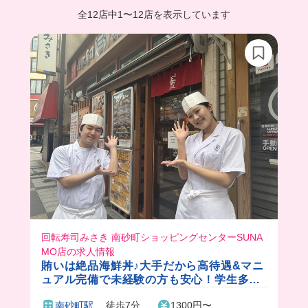
全12店中
1
〜
12店を表示しています
回転寿司みさき 南砂町ショッピングセンターSUNA
MO店の求人情報
賄いは絶品海鮮丼♪大手だから高待遇&マニ
ュアル完備で未経験の方も安心！学生多い
ので友達たくさんできちゃいます🍣
南砂町駅
徒歩7分
1300円〜