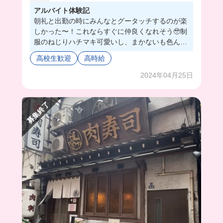
アルバイト体験記
朝礼と出勤の時にみんなとグータッチするのが楽
しかった〜！これならすぐに仲良くなれそう🥹制
服のねじりハチマキ可愛いし、まかないも色んな
の出てくるから最高だよ！賑やかな居酒屋だから
高校生歓迎
高時給
楽しくてバイトの時間過ぎるの早そう！笑みんな
も一緒に働こ〜💓
2024年04月25日
募集終了