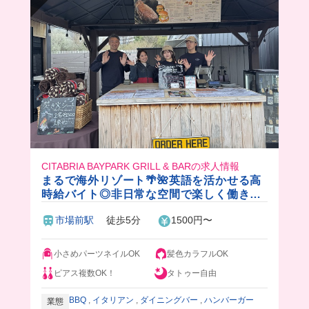
CITABRIA BAYPARK GRILL & BARの求人情報
まるで海外リゾート🌴🌺英語を活かせる高
時給バイト◎非日常な空間で楽しく働きま
せんか？✨まかないは豪華なビュッフェス
市場前駅
徒歩5分
1500円〜
タイル♪
小さめパーツネイルOK
髪色カラフルOK
ピアス複数OK！
タトゥー自由
BBQ
,
イタリアン
,
ダイニングバー
,
ハンバーガー
業態