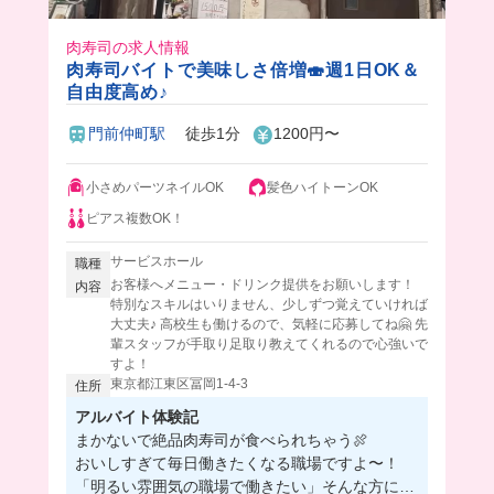
肉寿司の求人情報
肉寿司バイトで美味しさ倍増🍣週1日OK＆
自由度高め♪
門前仲町駅
徒歩1分
1200円〜
小さめパーツネイルOK
髪色ハイトーンOK
ピアス複数OK！
サービスホール
職種
お客様へメニュー・ドリンク提供をお願いします！
内容
特別なスキルはいりません、少しずつ覚えていければ
大丈夫♪ 高校生も働けるので、気軽に応募してね🤗 先
輩スタッフが手取り足取り教えてくれるので心強いで
すよ！
東京都江東区冨岡1-4-3
住所
アルバイト体験記
まかないで絶品肉寿司が食べられちゃう🍖
おいしすぎて毎日働きたくなる職場ですよ〜！
「明るい雰囲気の職場で働きたい」そんな方にオ