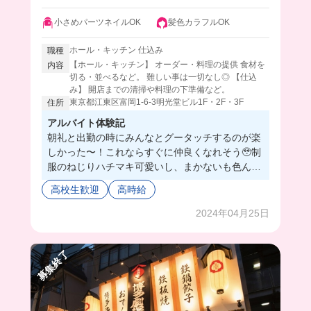
小さめパーツネイルOK
髪色カラフルOK
ホール・キッチン 仕込み
職種
【ホール・キッチン】 オーダー・料理の提供 食材を
内容
切る・並べるなど。 難しい事は一切なし◎ 【仕込
み】 開店までの清掃や料理の下準備など。
東京都江東区富岡1-6-3明光堂ビル1F・2F・3F
住所
アルバイト体験記
朝礼と出勤の時にみんなとグータッチするのが楽
しかった〜！これならすぐに仲良くなれそう🥹制
服のねじりハチマキ可愛いし、まかないも色んな
の出てくるから最高だよ！賑やかな居酒屋だから
高校生歓迎
高時給
楽しくてバイトの時間過ぎるの早そう！笑みんな
も一緒に働こ〜💓
2024年04月25日
募集終了