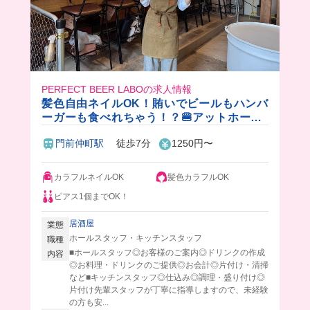
PERFECT BEER LABOの求人情報
髪色自由ネイルOK！賄いでビールもハンバ
ーガーも食べれちゃう！？🍔アットホーム
な職場だからすぐに馴染めちゃう！
門前仲町駅
徒歩7分
1250円〜
カラフルネイルOK
髪色カラフルOK
ピアス1個までOK！
居酒屋
業態
ホールスタッフ・キッチンスタッフ
職種
■ホールスタッフ◎お客様のご案内◎ドリンクの作成
内容
◎お料理・ドリンクのご提供◎お会計◎片付け・清掃
など■キッチンスタッフ◎仕込み◎調理・盛り付け◎
片付け先輩スタッフが丁寧に指導しますので、未経験
の方も安...