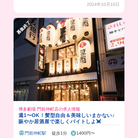
ネイルも髪色も自由度高いからおしゃれに働ける
2024年10月15日
のも最高💖
まかないも超豪華だったし、ここで働くしかな
募集終了
い、、❕✌️
博多劇場 門前仲町店の求人情報
週1〜OK！髪型自由＆美味しいまかない♪
賑やか居酒屋で楽しくバイトしよ💓
門前仲町駅
徒歩1分
1400円〜