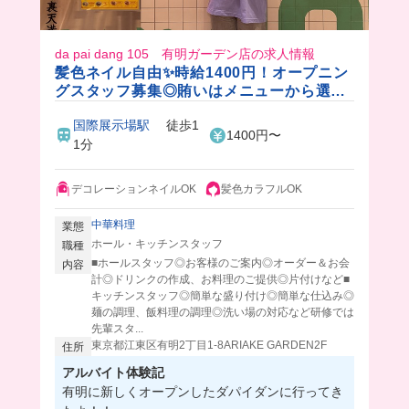
da pai dang 105 有明ガーデン店の求人情報
髪色ネイル自由✨時給1400円！オープニン
グスタッフ募集◎賄いはメニューから選べ
る🎵
国際展示場駅
徒歩1
1400円〜
1分
デコレーションネイルOK
髪色カラフルOK
中華料理
業態
ホール・キッチンスタッフ
職種
■ホールスタッフ◎お客様のご案内◎オーダー＆お会
内容
計◎ドリンクの作成、お料理のご提供◎片付けなど■
キッチンスタッフ◎簡単な盛り付け◎簡単な仕込み◎
麺の調理、飯料理の調理◎洗い場の対応など研修では
先輩スタ...
東京都江東区有明2丁目1-8ARIAKE GARDEN2F
住所
アルバイト体験記
有明に新しくオープンしたダパイダンに行ってき