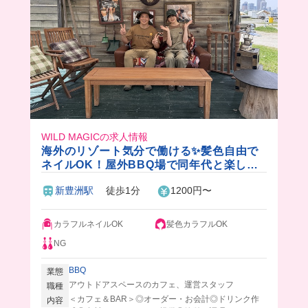
WILD MAGICの求人情報
海外のリゾート気分で働ける✨髪色自由で
ネイルOK！屋外BBQ場で同年代と楽しく
バイトできちゃう🎵
新豊洲駅
徒歩1分
1200円〜
カラフルネイルOK
髪色カラフルOK
NG
BBQ
業態
アウトドアスペースのカフェ、運営スタッフ
職種
＜カフェ＆BAR＞◎オーダー・お会計◎ドリンク作
内容