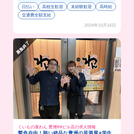
お店の人たちもみんな優しくて働きやすい環境！
日払い
高校生歓迎
未経験歓迎
高時給
わからないことが聞きやすくて高校生も歓迎だか
交通費全額支給
ら初めてのバイトに超オススメ💖
東京テレポート駅から濡れずにいけるのもポイン
2024年10月16日
ト高い🤭
募集終了
くいもの屋わん 豊洲IHIビル店の求人情報
髪色自由！賄い絶品な豊洲の居酒屋⭐️学生