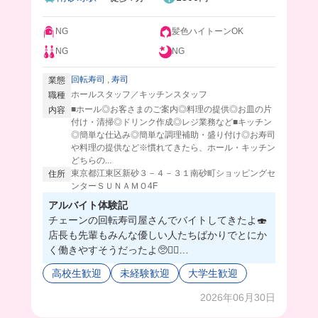
NG
髪色ハイトーンOK
NG
NG
回転寿司
,
寿司
業態
ホールスタッフ／キッチンスタッフ
職種
■ホール◎お客さまのご案内◎料理の提供◎お皿の片
内容
付け・清掃◎ドリンク作成◎レジ業務など■キッチン
◎簡単な仕込み◎簡単な調理補助・盛り付け◎お寿司
や料理の提供など※慣れてきたら、ホール・キッチン
どちらの...
東京都江東区新砂３－４－３１南砂町ショッピングセ
住所
ンターＳＵＮＡＭＯ4F
アルバイト体験記
チェーンの回転寿司屋さんでバイトしてきたよ🍣
店長も先輩もみんな優しい人たちばかりでとにか
く働きやすそうだったよ🥺❤️‍🔥
ここ注文は基本タブレット注文だし、母体が大手
高校生歓迎
未経験歓迎
大学生歓迎
のお寿司屋さんだからマニュアルもしっかりして
て、安心すぎるの😮‍💨
2026年06月30日
まかないは豪華すぎる海鮮丼が食べれちゃうんだ