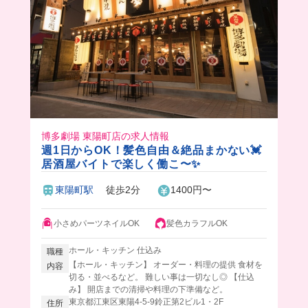
博多劇場 東陽町店の求人情報
週1日からOK！髪色自由＆絶品まかない💓
居酒屋バイトで楽しく働こ〜✨
東陽町駅
徒歩2分
1400円〜
小さめパーツネイルOK
髪色カラフルOK
ホール・キッチン 仕込み
職種
【ホール・キッチン】 オーダー・料理の提供 食材を
内容
切る・並べるなど。 難しい事は一切なし◎ 【仕込
み】 開店までの清掃や料理の下準備など。
東京都江東区東陽4-5-9鈴正第2ビル1・2F
住所