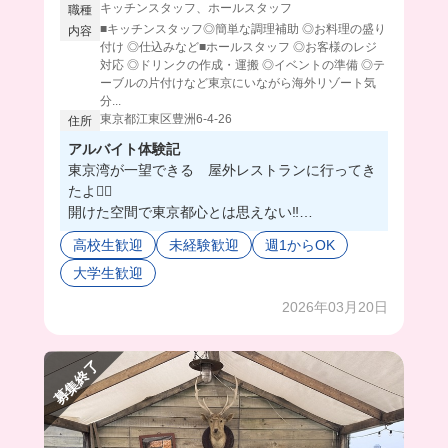
キッチンスタッフ、ホールスタッフ
職種
■キッチンスタッフ◎簡単な調理補助 ◎お料理の盛り
内容
付け ◎仕込みなど■ホールスタッフ ◎お客様のレジ
対応 ◎ドリンクの作成・運搬 ◎イベントの準備 ◎テ
ーブルの片付けなど東京にいながら海外リゾート気
分...
東京都江東区豊洲6-4-26 ︎
住所
アルバイト体験記
東京湾が一望できる 屋外レストランに行ってき
たよ❤️‍🔥
開けた空間で東京都心とは思えない‼️
季節時間問わず楽しめるから、夜の時間も人気な
高校生歓迎
未経験歓迎
週1からOK
んだそう✨🌃
大学生歓迎
スタッフさんはみんな仲良くって、ノリノリで和
気あいあい働いてたよ😙🌟
2026年03月20日
まかないはビュッフェスタイルで、毎日日替わり
で食べれるんだって❣️
今回はハンバーグだった😍めっちゃ美味しかった
募集終了
よ〜💞
非日常的なバイト探してる人どう〜？？