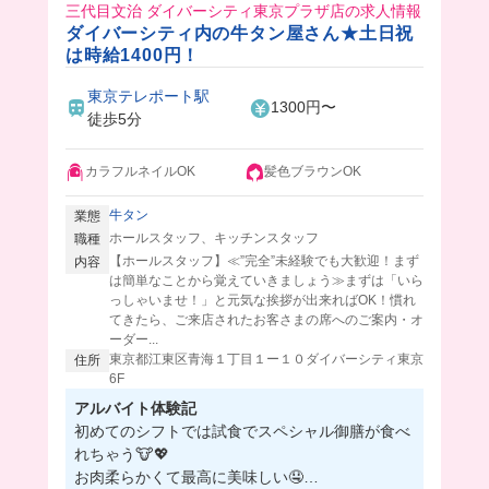
三代目文治 ダイバーシティ東京プラザ店の求人情報
ダイバーシティ内の牛タン屋さん★土日祝
は時給1400円！
東京テレポート駅
1300円〜
徒歩5分
カラフルネイルOK
髪色ブラウンOK
牛タン
業態
ホールスタッフ、キッチンスタッフ
職種
【ホールスタッフ】≪”完全”未経験でも大歓迎！まず
内容
は簡単なことから覚えていきましょう≫まずは「いら
っしゃいませ！」と元気な挨拶が出来ればOK！慣れ
てきたら、ご来店されたお客さまの席へのご案内・オ
ーダー...
東京都江東区青海１丁目１ー１０ダイバーシティ東京
住所
6F
アルバイト体験記
初めてのシフトでは試食でスペシャル御膳が食べ
れちゃう🐮💖
お肉柔らかくて最高に美味しい🤤