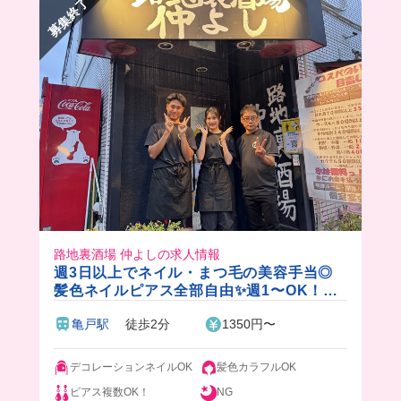
募集終了
分からないことがあっても先輩たちが秒で助けて
くれるから、バイト未経験でも全然いけると思
う！
新店舗もオープンするらしいから、気になる人は
応募してみて！
路地裏酒場 仲よしの求人情報
週3日以上でネイル・まつ毛の美容手当◎
髪色ネイルピアス全部自由✨週1〜OK！が
っつり毎日出勤も可能です‼️
亀戸駅
徒歩2分
1350円〜
デコレーションネイルOK
髪色カラフルOK
ピアス複数OK！
NG