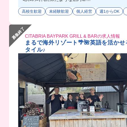
部屋ごとにコンセプトがあって、野球の部屋とか映画
高校生歓迎
未経験歓迎
個人経営
週1からOK
しかも、ここおしゃれ完全自由なの💕
週３以上入ればネイルのためのお金ももらえちゃう
今日は店長にネイル褒められちゃった🫶🏻
募集終了
CITABRIA BAYPARK GRILL & BARの求人情報
まるで海外リゾート🌴🌺英語を活
タイル♪