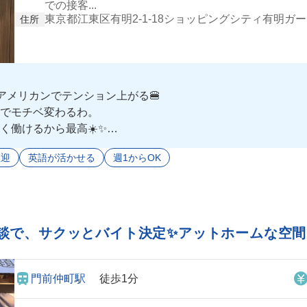
での接客...
東京都江東区有明2-1-18ショッピングシティ有明ガー
住所
アメリカンでテンション上がる🍔
でモチベ変わるわ。
く働けるから最高☀️✨
みたりして良い経験になるし、スタッフの仲がめちゃくちゃ良
歓迎
英語が活かせる
週1からOK
れるから、バイト未経験でも全然いけると思う！
募してみて！
談で、サクッとバイト決定✨アットホームな空
門前仲町駅
徒歩1分