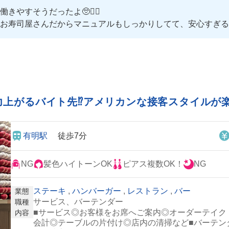
すそうだったよ🥺❤️‍🔥
寿司屋さんだからマニュアルもしっかりしてて、安心すぎるの😮
ど、あまりの美味しさに感動が止まらなかった😭🫶
いなし❣️
しよ〜〜！
力上がるバイト先⁉️アメリカンな接客スタイルが
有明駅
徒歩7分
NG
髪色ハイトーンOK
ピアス複数OK！
NG
ステーキ
,
ハンバーガー
,
レストラン
,
バー
業態
サービス、バーテンダー
職種
■サービス◎お客様をお席へご案内◎オーダーテイク
内容
会計◎テーブルの片付け◎店内の清掃など■バーテン