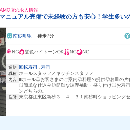
AMO店の求人情報
&マニュアル完備で未経験の方も安心！学生多い
南砂町駅
徒歩7分
NG
髪色ハイトーンOK
NG
NG
回転寿司
,
寿司
業態
ホールスタッフ／キッチンスタッフ
職種
■ホール◎お客さまのご案内◎料理の提供◎お皿の片
内容
◎簡単な仕込み◎簡単な調理補助・盛り付け◎お寿
ンどちらの...
東京都江東区新砂３－４－３１南砂町ショッピングセ
住所