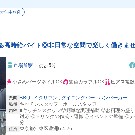
の部屋とかたくさんあった😮😮
大学生歓迎
のは最高すぎない！？笑
かせる高時給バイト◎非日常な空間で楽しく働きま
市場前駅
徒歩5分
小さめパーツネイルOK
髪色カラフルOK
ピアス複数
BBQ
,
イタリアン
,
ダイニングバー
,
ハンバーガー
業態
キッチンスタッフ、ホールスタッフ
職種
■キッチンスタッフ◎簡単な調理補助 ◎お料理の盛り
内容
対応 ◎ドリンクの作成・運搬 ◎イベントの準備 ◎
分...
東京都江東区豊洲6-4-26 ︎
住所