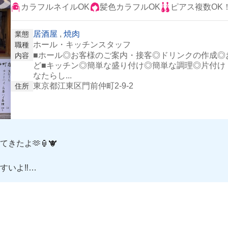
カラフルネイルOK
髪色カラフルOK
ピアス複数OK
居酒屋
,
焼肉
業態
ホール・キッチンスタッフ
職種
■ホール◎お客様のご案内・接客◎ドリンクの作成◎
内容
ど■キッチン◎簡単な盛り付け◎簡単な調理◎片付け
なたらし...
東京都江東区門前仲町2-9-2
住所
たよ🫶🏮🐮
いよ‼️
🍛❣️