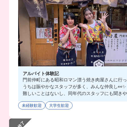
アルバイト体験記
門前仲町にある昭和ロマン漂う焼き肉屋さんに行ってき
うちは賑やかなスタッフが多く、みんな仲良し👀✨
難しいことはないし、同年代のスタッフにも聞きやす
まかないは2時間くらい煮込んで作ったホルモンカレー
未経験歓迎
大学生歓迎
こんなに手の込んだもの他じゃ食べれない😳💓
初めて食べたけど、めちゃくちゃ美味しかった😍