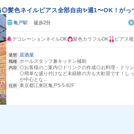
◎髪色ネイルピアス全部自由✨週1〜OK！がっつ
亀戸駅
徒歩2分
デコレーションネイルOK
髪色カラフルOK
ピアス複
居酒屋
業態
ホールスタッフ兼キッチン補助
職種
◎お客様のご案内◎ドリンクの作成◎お料理・ドリ
内容
◎簡単な盛り付けなど未経験の方も大歓迎です！しっ
が中心とな...
東京都江東区亀戸5-5-82F
住所