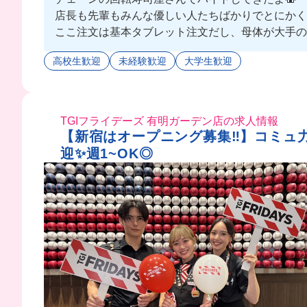
店長も先輩もみんな優しい人たちばかりでとにかく働きや
ここ注文は基本タブレット注文だし、母体が大手のお
まかないは豪華すぎる海鮮丼が食べれちゃうんだけ
高校生歓迎
未経験歓迎
大学生歓迎
毎回のまかない楽しみにお仕事頑張れちゃうこと間違
まかないで豪華な海鮮丼食べたい人はここでバイト
TGIフライデーズ 有明ガーデン店の求人情報
【新宿はオープニング募集‼︎】コミュ
迎✨週1~OK◎