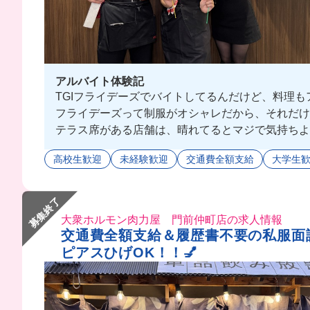
アルバイト体験記
TGIフライデーズでバイトしてるんだけど、料理も
フライデーズって制服がオシャレだから、それだけ
テラス席がある店舗は、晴れてるとマジで気持ちよ
外国人のお客さんも多いから、ちょっと英語使って
高校生歓迎
未経験歓迎
交通費全額支給
大学生
分からないことがあっても先輩たちが秒で助けてく
新店舗もオープンするらしいから、気になる人は応
募集終了
大衆ホルモン肉力屋 門前仲町店の求人情報
交通費全額支給＆履歴書不要の私服面
ピアスひげOK！！💅