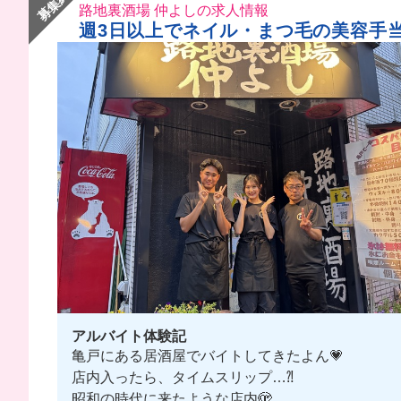
募集終了
路地裏酒場 仲よしの求人情報
週3日以上でネイル・まつ毛の美容手当
アルバイト体験記
亀戸にある居酒屋でバイトしてきたよん💗
店内入ったら、タイムスリップ…⁈
昭和の時代に来たような店内🫣