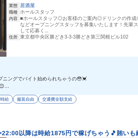
居酒屋
業態
ホールスタッフ
職種
■ホールスタッフ◎お客様のご案内◎ドリンクの作成
内容
などオープニングスタッフを募集いたします！先輩
して応募く...
東京都中央区勝どき3-3-3勝どき第三関根ビル102
住所
ニングでバイト始められちゃうの😳💓

由で個性的な髪色も大歓迎してくれるの😉🫶🏻
高時給
服装自由
交通費全額支給
出してもらえちゃうよ😭💟
22:00以降は時給1875円で稼げちゃう🎵賄い