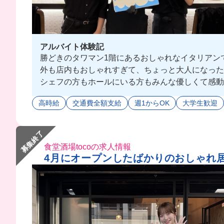
アルバイト体験記
勝どきのタワマン1階にあるおしゃれなイタリアン
外も店内もおしゃれすぎて、ちょっと大人になった
シェフの方もホールにいる方もみんな優しくて感動
お仕事は難しいことなくて、基本的なホール業務だ
高時給
交通費全額支給
週1からOK
大学生歓迎
インカムつけるのも夢だったんだよね〜🥹笑
まかないみんなで食べたりもできるからすぐに仲良
おしゃれに楽しく働きたい人におすすめだよ✨
募集終了
食堂酒場tocoの求人情報
4月にオープンしたばかりのおしゃれ居