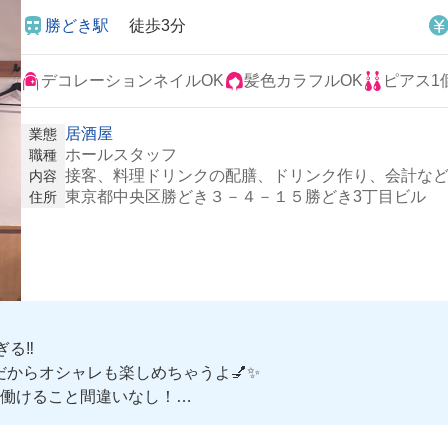
勝どき駅
徒歩3分
デコレーションネイルOK
髪色カラフルOK
ピアス1
居酒屋
業態
ホールスタッフ
職種
接客、料理ドリンクの配膳、ドリンク作り、会計な
内容
東京都中央区勝どき３－４－１５勝どき3丁目ビル
住所
る‼️
からオシャレも楽しめちゃうよ💅✨
働けること間違いなし！
ったどんぶりだったんだけど超美味しかった😭💖