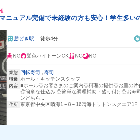
報
&マニュアル完備で未経験の方も安心！学生多い
勝どき駅
徒歩4分
NG
髪色ハイトーンOK
NG
NG
回転寿司
,
寿司
業態
ホール・キッチンスタッフ
職種
■ホール◎お客さまのご案内◎料理の提供◎お皿の片
内容
◎簡単な仕込み ◎簡単な調理補助・盛り付け◎お寿
ンどちら...
東京都中央区晴海1－8－16晴海トリトンスクエア1F
住所