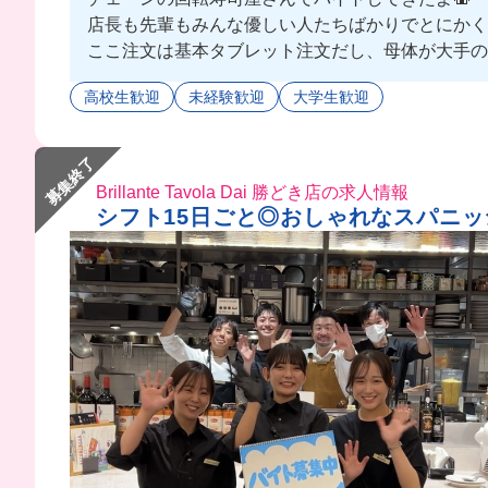
店長も先輩もみんな優しい人たちばかりでとにかく働きや
ここ注文は基本タブレット注文だし、母体が大手のお
まかないは豪華すぎる海鮮丼が食べれちゃうんだけ
高校生歓迎
未経験歓迎
大学生歓迎
毎回のまかない楽しみにお仕事頑張れちゃうこと間違
まかないで豪華な海鮮丼食べたい人はここでバイト
募集終了
Brillante Tavola Dai 勝どき店の求人情報
シフト15日ごと◎おしゃれなスパニ