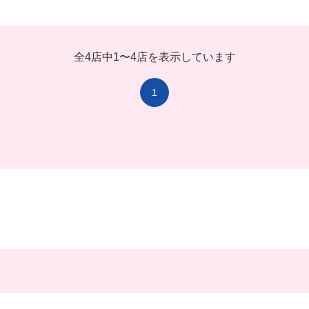
全4店中
1
〜
4店を表示しています
1