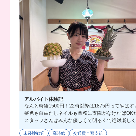
アルバイト体験記
なんと時給1500円！22時以降は1875円ってやばすぎ
髪色も自由だしネイルも業務に支障がなければOKだ
スタッフさんはみんな優しくて明るくて絶対楽しく
この日のまかないはお店名物の串焼きがたくさん乗
未経験歓迎
高時給
交通費全額支給
みんなも一緒に働こう！