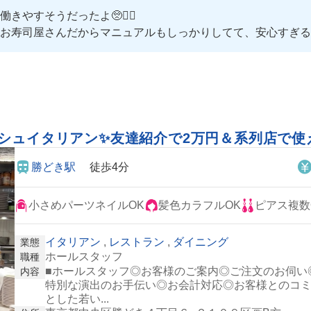
すそうだったよ🥺❤️‍🔥
寿司屋さんだからマニュアルもしっかりしてて、安心すぎるの😮
ど、あまりの美味しさに感動が止まらなかった😭🫶
いなし❣️
しよ〜〜！
ッシュイタリアン✨友達紹介で2万円＆系列店で使
勝どき駅
徒歩4分
小さめパーツネイルOK
髪色カラフルOK
ピアス複数
イタリアン
,
レストラン
,
ダイニング
業態
ホールスタッフ
職種
■ホールスタッフ◎お客様のご案内◎ご注文のお伺い
内容
特別な演出のお手伝い◎お会計対応◎お客様とのコ
とした若い...