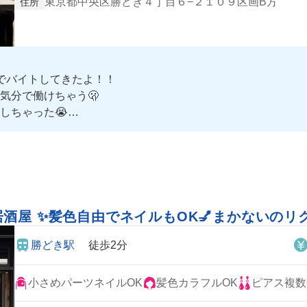
東京都中央区勝どき４丁目６−２１０９区画B方
住所
でバイトしてきたよ！！
気分で働けちゃう🫢
しちゃった😭
し、インカムあるからピンチの時はすぐ先輩呼べる🤣
くなれちゃいそう！
酒屋 ✨髪色自由でネイルもOK💅まかないの
勝どき駅
徒歩2分
小さめパーツネイルOK
髪色カラフルOK
ピアス複数