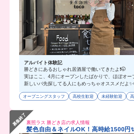
アルバイト体験記
勝どきにあるおしゃれ居酒屋で働いてきたよ❗️🤭
実はここ、4月にオープンしたばかりで、ほぼオープ
新しいバ先探してる人にもめっちゃオススメだよ✨
ちなみに最高なのが、私服勤務がOKで、髪色完全自
オープニングスタッフ
高校生歓迎
未経験歓迎
しかも、まかないはリクエストできて、食べたいもの
こんなバ先、夢みたいじゃない？🥹
募集終了
裏照ラス 勝どき店の求人情報
髪色自由＆ネイルOK！高時給1500円✨