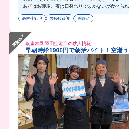
お昼はお蕎麦、夜は日替わりでまかないが食べられ
お蕎麦がとにかく美味しいから毎日働きたくなっちゃ
高校生歓迎
未経験歓迎
高時給
アルバイトの方は女性の方が多くて、幅広い年代の
スタッフさんもみんな優しくて働きやすいよ🥹
募集終了
銀座木屋 羽田空港店の求人情報
早朝時給1900円で朝活バイト！空港