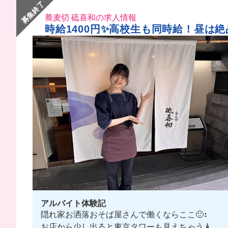
募集終了
蕎麦切 砥喜和の求人情報
時給1400円✨高校生も同時給！昼は
アルバイト体験記
隠れ家お洒落おそば屋さんで働くならここ🙂‍↕️
お店から少し出ると東京タワーも見えちゃう🗼