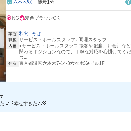
六本木駅
徒歩1分
NG
髪色ブラウンOK
和食
,
そば
業態
サービス・ホールスタッフ / 調理スタッフ
職種
●サービス・ホールスタッフ 接客や配膳、お会計な
内容
関わるポジションなので、丁寧な対応を心掛けてくだ
つ...
東京都港区六本木7-14-3六本木Xeビル1F
住所
️
🏻幸せすぎた🥺💖