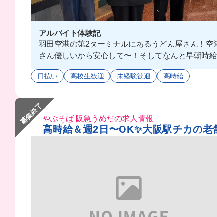
アルバイト体験記
羽田空港の第2ターミナルにあるうどん屋さん！空
さん優しいから安心して〜！そしてなんと早朝時給最大
日払い
高校生歓迎
未経験歓迎
高時給
募集終了
やぶそば 阪急うめだの求人情報
高時給＆週2日〜OK✨大阪駅チカの老