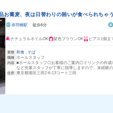
絶品お蕎麦、夜は日替わりの賄いが食べられちゃう
赤羽橋駅
徒歩6分
ナチュラルネイルOK
髪色ブラウンOK
ピアス1個ま
和食
,
そば
業態
ホールスタッフ
職種
■ホールスタッフ◎お客様のご案内◎ドリンクの作成
内容
など先輩スタッフが丁寧に指導しますので、未経験
東京都港区三田2-6-13コート三田
住所