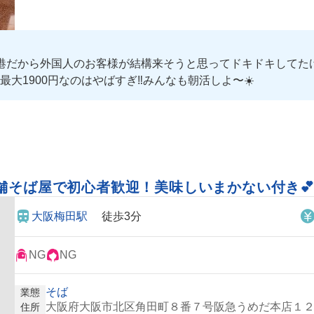
港だから外国人のお客様が結構来そうと思ってドキドキしてた
1900円なのはやばすぎ‼️みんなも朝活しよ〜☀️
舗そば屋で初心者歓迎！美味しいまかない付き
大阪梅田駅
徒歩3分
NG
NG
そば
業態
大阪府大阪市北区角田町８番７号阪急うめだ本店１２
住所