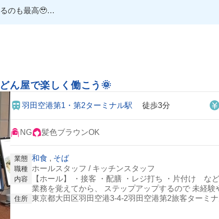
るのも最高🥹
う❗️
方が働いてるみたい！
うどん屋で楽しく働こう🌞
羽田空港第1・第2ターミナル駅
徒歩3分
NG
髪色ブラウンOK
和食
,
そば
業態
ホールスタッフ / キッチンスタッフ
職種
【ホール】 ・接客 ・配膳 ・レジ打ち ・片付け な
内容
業務を覚えてから、 ステップアップするので 未経
東京都大田区羽田空港3-4-2羽田空港第2旅客ターミナ
住所