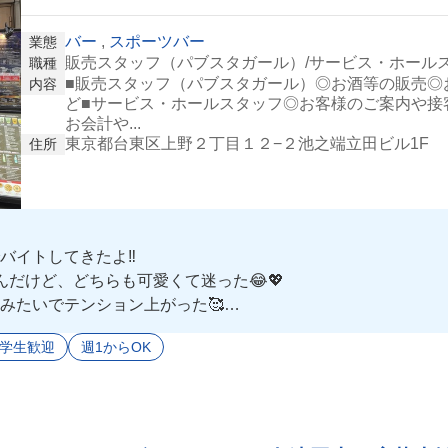
バー
,
スポーツバー
業態
販売スタッフ（パブスタガール）/サービス・ホール
職種
■販売スタッフ（パブスタガール）◎お酒等の販売◎
内容
ど■サービス・ホールスタッフ◎お客様のご案内や接
お会計や...
東京都台東区上野２丁目１２−２池之端立田ビル1F
住所
イトしてきたよ‼️
だけど、どちらも可愛くて迷った😂💖
みたいでテンション上がった🥰
のお客様の接客対応がメインだけど、慣れてきたらドリンクも作
学生歓迎
週1からOK
て長く働けそうな雰囲気！😘
みんなもパブスタにおいで🎯😆