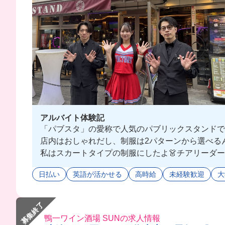
アルバイト体験記
「パブスタ」の愛称で人気のパブリックスタンドでバ
店内はおしゃれだし、制服は2パターンから選べるん
私はスカートタイプの制服にしたよ👗チアリーダー
店内のお客様にお酒を販売して回ったり、VIP個室
日払い
英語が活かせる
高時給
未経験歓迎
大
店長も先輩も優しくて、フランクだから話しやすく
退勤後はダーツしちゃったりもできちゃうかも...⁉️
募集終了
鴨一ワイン酒場 SUNの求人情報