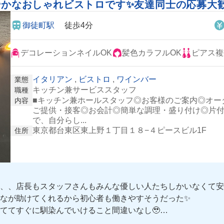
賑やかなおしゃれビストロです✨友達同士の応募大
御徒町駅
徒歩4分
デコレーションネイルOK
髪色カラフルOK
ピアス複
イタリアン
,
ビストロ
,
ワインバー
業態
キッチン兼サービススタッフ
職種
■キッチン兼ホールスタッフ◎お客様のご案内◎オー
内容
ご提供・接客◎お会計◎簡単な調理・盛り付け◎片
で、自分らし...
東京都台東区東上野１丁目１８−４ピースビル1F
住所
、、店長もスタッフさんもみんな優しい人たちしかいなくて安心
なが助けてくれるから初心者も働きやすそうだった✨
ててすぐに馴染んでいけること間違いなし🥹
🤭❤️‍🔥