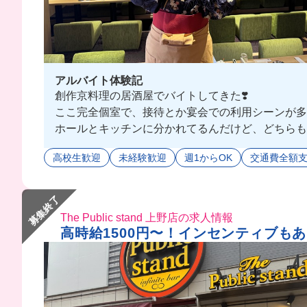
アルバイト体験記
創作京料理の居酒屋でバイトしてきた❣️
ここ完全個室で、接待とか宴会での利用シーンが多
ホールとキッチンに分かれてるんだけど、どちらも未経
同世代も多いから、たくさんバ友も出来ちゃうかも...
高校生歓迎
未経験歓迎
週1からOK
交通費全額
みんなも応募してみない⁉️😉
募集終了
The Public stand 上野店の求人情報
高時給1500円〜！インセンティブもあ