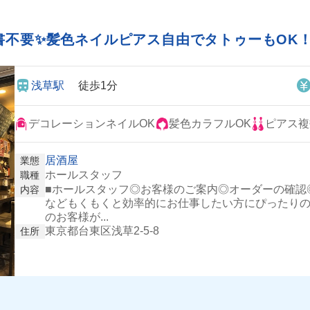
書不要✨髪色ネイルピアス自由でタトゥーもOK
浅草駅
徒歩1分
デコレーションネイルOK
髪色カラフルOK
ピアス複
居酒屋
業態
ホールスタッフ
職種
■ホールスタッフ◎お客様のご案内◎オーダーの確認
内容
などもくもくと効率的にお仕事したい方にぴったり
のお客様が...
東京都台東区浅草2-5-8
住所