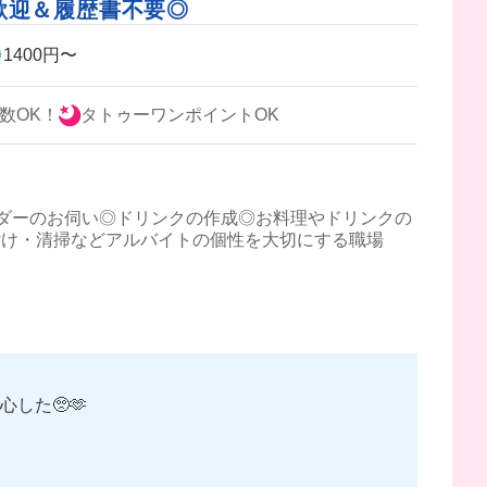
歓迎＆履歴書不要◎
1400円〜
数OK！
タトゥーワンポイントOK
ダーのお伺い◎ドリンクの作成◎お料理やドリンクの
付け・清掃などアルバイトの個性を大切にする職場
した🥺🫶