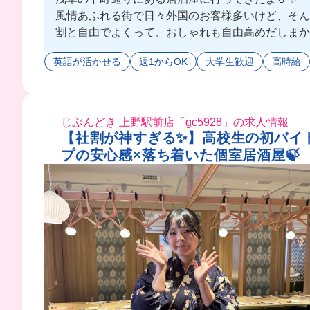
風情あふれる街で日々外国のお客様多いけど、そんな
割と自由でよくって、おしゃれも自由高めだしまか
今回はおしゃれなポキプレート食べたけど、普段は日
英語が活かせる
週1からOK
大学生歓迎
高時給
じぶんどき 上野駅前店「gc5928」の求人情報
【社割が神すぎる✨】高校生の初バイト
プの安心感×落ち着いた個室居酒屋🍃