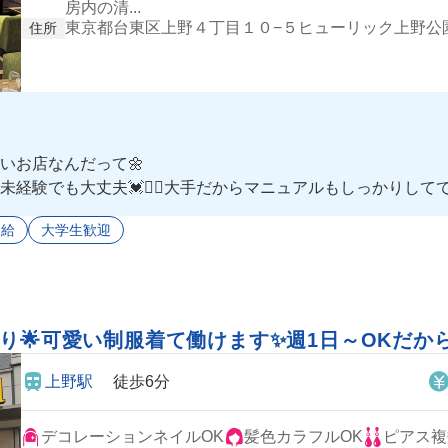
房内の清...
東京都台東区上野４丁目１０−５ヒューリック上野公
住所
いお店なんだって🌼
験でも大丈夫💓✌🏻大手だからマニュアルもしっかりしてて、超
⭐️
支給
大学生歓迎
り🌟可愛い制服着て働けます✨週1日～OKだか
上野駅
徒歩6分
デコレーションネイルOK
髪色カラフルOK
ピアス複