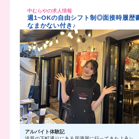
中むらやの求人情報
週1~OKの自由シフト制◎面接時履歴
なまかない付き♪
アルバイト体験記
浅草の下町通りにある居酒屋に行ってきたよ🏮✨