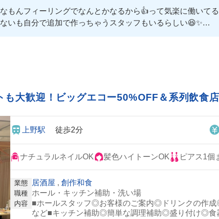
もんフィーリングでなんとかなるから👍って気楽に働いてるら
ないも自分で追加で作っちゃうスタッフもいるらしい😆✨
替わりで好きなもの出てくるらしい👀🫶
も大歓迎！ビッグエコー50%OFF＆系列飲食店2
上野駅
徒歩2分
ナチュラルネイルOK
髪色ハイトーンOK
ピアス1個
居酒屋
,
創作和食
業態
ホール・キッチン補助・洗い場
職種
■ホールスタッフ◎お客様のご案内◎ドリンクの作成
内容
など■キッチン補助◎簡単な調理補助◎盛り付け◎食