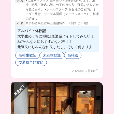
●仕込みスタッフ 営業前の準備をお願いします。清
内容
掃・納品・仕込み等。包丁の持ち方、野菜の切り方か
ら教えます。 ●ホールスタッフ お客様のご案内、オ
ーダー受付、テーブル調理（テーブルメイク）、料理
の紹介...
東京都豊島区豊島区南池袋2-16-8鈴和ビル1階
住所
アルバイト体験記
大学生のうちに1回は居酒屋バイトしてみたいよ
ね⁉️そんな人におすすめなバ先！！
元気良いしみんな仲良しだし、そして何よりまか
ないが美味しい🥹👍
高校生歓迎
未経験歓迎
高時給
池袋の某大学生も働いてたよ〜😍
交通費全額支給
皆んなも一緒に働こー🍻
2024年02月08日
募集終了