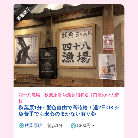
募集終了
四十八漁場 秋葉原店 秋葉原昭和通り口店の求人情
報
秋葉原1分♪ 髪色自由で高時給！週2日OK☆
魚苦手でも安心のまかない有り👍
秋葉原駅
徒歩1分
1300円〜