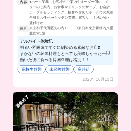
●ホール業務…お客様のご案内やオーダー伺い、メニ
内容
ューのご案内、お食事やドリンクのサーブ、お会計、
テーブルセッティング、接客を含めたホールでの業務
全般をお任せ♪●キッチン業務…接客なし！洗い物・
盛付けか...
東京都千代田区丸の内1-9-1 JR東日本東京駅構内八重
住所
北食堂1階
アルバイト体験記
明るい雰囲気ですぐに馴染める素敵なお店❣️
まかないの韓国料理もとっても美味しかった〜😽
働いた後に食べる韓国料理は格別！！
髪色が自由なのも嬉しいポイント💖
高校生歓迎
未経験歓迎
高時給
ありがとうございました！
2023年10月13日
募集終了