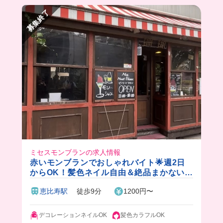
募集終了
ミセスモンブランの求人情報
赤いモンブランでおしゃれバイト🌟週2日
からOK！髪色ネイル自由＆絶品まかない付
♪
恵比寿駅
徒歩9分
1200円〜
デコレーションネイルOK
髪色カラフルOK