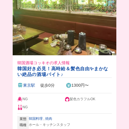
韓国酒場コッキオの求人情報
韓国好き必見！高時給＆髪色自由✨まかな
い絶品の酒場バイト♪
東京駅
徒歩0分
1300円〜
NG
髪色カラフルOK
NG
韓国料理
,
焼肉
業態
ホール・キッチンスタッフ
職種