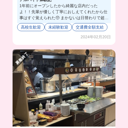
1年前にオープンしたから綺麗な店内だった
よ！！先輩が優しく丁寧におしえてくれたから仕
事はすぐ覚えられた🥺 まかないは日替わりで超美
味しいかったの🤤綺麗な店内で気持ちよく働けた
高校生歓迎
未経験歓迎
交通費全額支給
よ！ 髪色ネイルピアス全部自由で神！🌟💅 高校
生も大歓迎らしいから友達たくさん増える予感🌟
2024年02月20日
💡 難しい仕事はないので初めての人でもすぐ馴染
める！店員さんもめっっっちゃ優しくてほんとに
募集終了
ありがたかった、、🥹✨