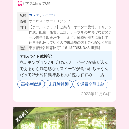
ピアス1個までOK！
カフェ
,
スイーツ
業態
サービス・ホールスタッフ
職種
【ホールスタッフ】ご案内、オーダー受付、ドリンク
内容
作成、配膳、接客、会計、テーブルの片付けなどのホ
ール業務全般をお任せします。経験や能力に応じて、
仕事を配分していくので未経験の方もご心配なく🫶🏻
東京都渋谷区恵比寿1-16-18EBISUBASHI珊瑚
住所
アルバイト体験記
赤いモンブランが目印のお店！ビーツが練り込ん
であるから罪悪感なくスイーツが食べれちゃうん
だって🥹美容に興味ある人に超おすすめ！！店内
薄暗いからオシャレに働けちゃうよ🎵
高校生歓迎
未経験歓迎
交通費全額支給
2023年11月04日
募集終了