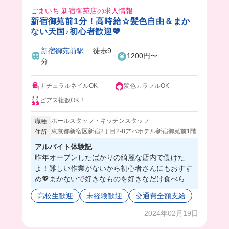
ごまいち 新宿御苑店の求人情報
新宿御苑前1分！高時給☆髪色自由＆まか
ない天国♪初心者歓迎💖
新宿御苑前駅
徒歩9
1200円〜
分
ナチュラルネイルOK
髪色カラフルOK
ピアス複数OK！
ホールスタッフ・キッチンスタッフ
職種
東京都新宿区新宿2丁目2-8アパホテル新宿御苑前1階
住所
アルバイト体験記
昨年オープンしたばかりの綺麗な店内で働けた
よ！難しい作業がないから初心者さんにもおすす
め💖まかないで好きなものを好きなだけ食べられ
たのが最高だった🤤❤️
高校生歓迎
未経験歓迎
交通費全額支給
2024年02月19日