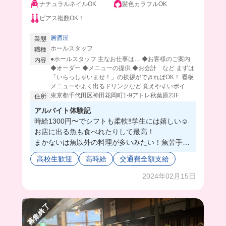
ナチュラルネイルOK
髪色カラフルOK
ピアス複数OK！
居酒屋
業態
ホールスタッフ
職種
●ホールスタッフ 主なお仕事は… ◆お客様のご案内
内容
◆オーダー ◆メニューの提供 ◆お会計 など まずは
「いらっしゃいませ！」の挨拶ができればOK！ 看板
メニューやよく出るドリンクなど 覚えやすいポイ...
東京都千代田区神田花岡町1-9アトレ秋葉原23F
住所
アルバイト体験記
時給1300円〜でシフトも柔軟‼️学生には嬉しい☺️
お店に出る魚も食べれたりして最高！
まかないは魚以外の料理が多いみたい！魚苦手な
人でも働けちゃう👍
高校生歓迎
高時給
交通費全額支給
2024年02月15日
募集終了