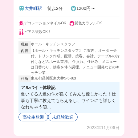
♪
大井町駅
徒歩2分
1200円〜
デコレーションネイルOK
髪色カラフルOK
ピアス複数OK！
ホール・キッチンスタッフ
職種
【ホール・キッチンスタッフ】 ご案内、オーダー受
内容
付、ドリンク作成、配膳、接客、会計、テーブルの片
付けなどのホール業務。 仕入れ、仕込み、メニュー
は日替わり、接客を伴う調理、メニュー開発などのキ
ッチン業...
東京都品川区東大井5-5-82F
住所
アルバイト体験記
働いてる人達の仲が良くてみんな優しかった！仕
事も丁寧に教えてもらえるし、ワインにも詳しく
なれちゃう🥰
賄いで食べたご飯も美味しすぎてバイト頑張れち
高校生歓迎
未経験歓迎
ゃう✊🏻❣️髪色も自由だしオシャレしながら働ける
から超おすすめだよ🙆🏻‍♀️
2023年11月06日