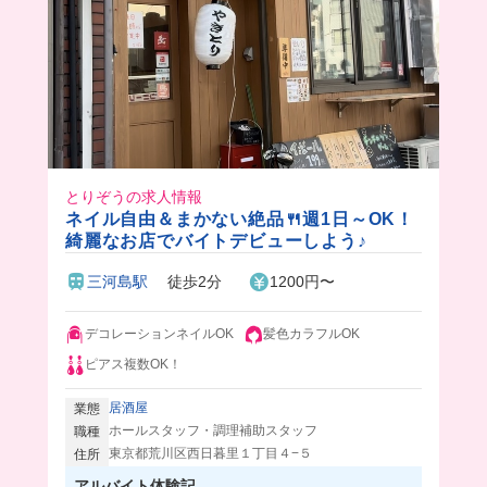
とりぞうの求人情報
ネイル自由＆まかない絶品🍴週1日～OK！
綺麗なお店でバイトデビューしよう♪
三河島駅
徒歩2分
1200円〜
デコレーションネイルOK
髪色カラフルOK
ピアス複数OK！
居酒屋
業態
ホールスタッフ・調理補助スタッフ
職種
東京都荒川区西日暮里１丁目４−５
住所
アルバイト体験記