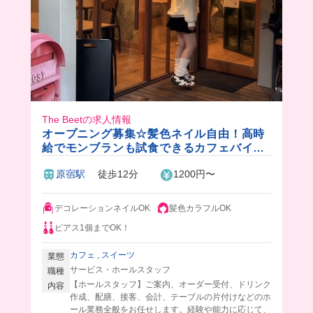
The Beetの求人情報
オープニング募集☆髪色ネイル自由！高時
給でモンブランも試食できるカフェバイト
🍰
原宿駅
徒歩12分
1200円〜
デコレーションネイルOK
髪色カラフルOK
ピアス1個までOK！
カフェ
,
スイーツ
業態
サービス・ホールスタッフ
職種
【ホールスタッフ】ご案内、オーダー受付、ドリンク
内容
作成、配膳、接客、会計、テーブルの片付けなどのホ
ール業務全般をお任せします。経験や能力に応じて、