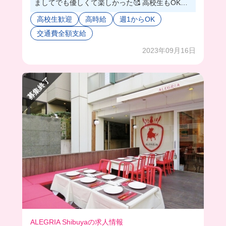
ましてでも優しくて楽しかった🥰 高校生もOK
で、初バイトも大歓迎だからこのチャンス逃さな
高校生歓迎
高時給
週1からOK
いで❣️
交通費全額支給
2023年09月16日
募集終了
ALEGRIA Shibuyaの求人情報