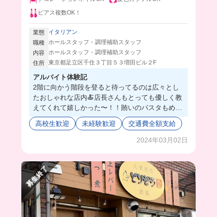
ピアス複数OK！
イタリアン
業態
ホールスタッフ・調理補助スタッフ
職種
ホールスタッフ・調理補助スタッフ
内容
東京都足立区千住３丁目５３増田ビル２F
住所
アルバイト体験記
2階に向かう階段を登ると待ってるのは広々とし
たおしゃれな店内🍝店長さんもとっても優しく教
えてくれて嬉しかった〜！！賄いのパスタもめち
ゃめちゃ美味しくて、このクオリティ食べていい
高校生歓迎
未経験歓迎
交通費全額支給
んですか!?って感じ🥹ネイル髪色自由なのも嬉し
い💖
2024年03月02日
募集終了