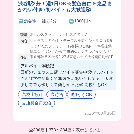
渋谷駅2分！週1日OK☆髪色自由＆絶品ま
かない付き♪初バイトも大歓迎🥰
渋谷駅
徒歩2分
1300円〜
ホールスタッフ・サービススタッフ
職種
シュラスコの提供 ・テーブルを周りシュラスコを配
内容
って いただきます。 ・お客様のご案内 ・料理提供 ・
簡単なドリンクから 本格的なカクテルメイク など
東京都渋谷区渋谷3-27-5東急ステイ渋谷南口別館1F
住所
アルバイト体験記
田町のシュラスコ店でバイト募集中🥹 アルバイト
さんは学生が多くて和気あいあいとしてる！ 初め
ましてでも優しくて楽しかった🥰 高校生もOK
で、初バイトも大歓迎だからこのチャンス逃さな
高校生歓迎
高時給
週1からOK
いで❣️
交通費全額支給
2023年09月16日
全390店中
373
〜
384店を表示しています