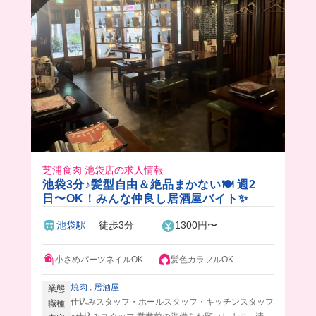
芝浦食肉 池袋店の求人情報
池袋3分♪髪型自由＆絶品まかない🍽 週2
日〜OK！みんな仲良し居酒屋バイト✨
池袋駅
徒歩3分
1300円〜
小さめパーツネイルOK
髪色カラフルOK
焼肉
,
居酒屋
業態
仕込みスタッフ・ホールスタッフ・キッチンスタッフ
職種