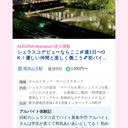
ALEGRIA Akasakaの求人情報
シュラスコデビューならここ🍖週1日〜O
K！優しい仲間と楽しく働こう💕初バイト
大歓迎❣️
溜池山王駅
徒歩0分
1300円〜
ホールスタッフ・サービススタッフ
職種
シュラスコの提供 ・テーブルを周りシュラスコを配
内容
っていただきます。 ・お客様のご案内 ・料理提供 ・
簡単なドリンクから 本格的なカクテルメイク など
東京都港区赤坂1-8-1赤坂インターシティAIR1F
住所
アルバイト体験記
田町のシュラスコ店でバイト募集中🥹 アルバイト
さんは学生が多くて和気あいあいとしてる！ 初め