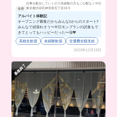
仕事を配分していくので未経験の方もご心配なく🫶🏻
東京都渋谷区神宮前五丁目16-5
住所
アルバイト体験記
オープニング募集だからみんな1からのスタート‼️
みんなで頑張れそう〜🫶🏻モンブランの試食もで
きてとってもハッピーだった〜🤤💖
高校生歓迎
未経験歓迎
交通費全額支給
2023年12月19日
募集終了