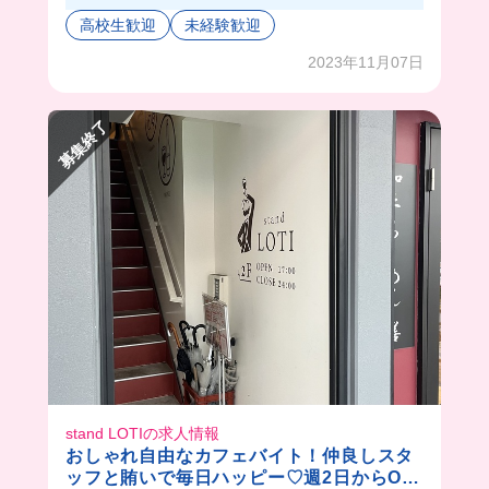
れるようになっちゃう！！🙆🏻‍♀️しかも自分でメニ
高校生歓迎
未経験歓迎
ューを考案できちゃう👀自由度も高いから働きや
すいよ✊🏻
2023年11月07日
募集終了
stand LOTIの求人情報
おしゃれ自由なカフェバイト！仲良しスタ
ッフと賄いで毎日ハッピー♡週2日からOK