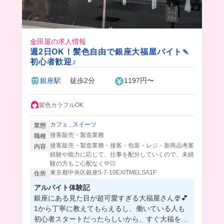
金田屋の求人情報
週2日OK！髪色自由で銀座大福屋バイト🍡
初心者歓迎♪
銀座駅
徒歩2分
1197円〜
髪色カラフルOK
カフェ
,
スイーツ
業態
接客販売・製造業務
職種
接客販売・製造業務・接客・包装・レジ・新商品考案
内容
経験や能力に応じて、仕事を配分していくので、未経
験の方もご心配なく🫶🏻
東京都中央区銀座5-7-10EXITMELSA1F
住所
アルバイト体験記
銀座にある見た目が超可愛すぎる大福屋さん🍨💕
1から丁寧に教えてもらえるし、働いている人も
初心者スタートだったらしいから、すぐ大福を作