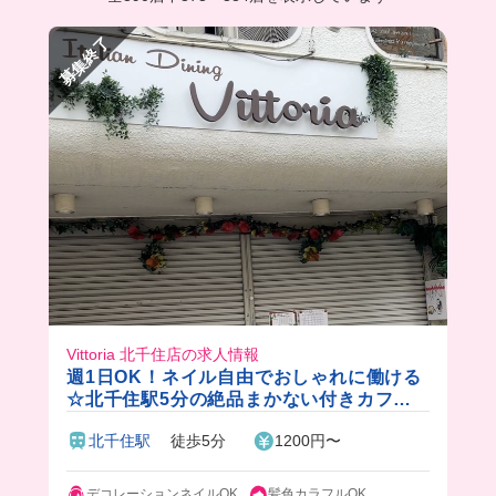
募集終了
Vittoria 北千住店の求人情報
週1日OK！ネイル自由でおしゃれに働ける
☆北千住駅5分の絶品まかない付きカフェ
バイト♪
北千住駅
徒歩5分
1200円〜
デコレーションネイルOK
髪色カラフルOK