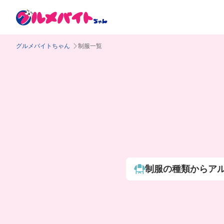
グルメバイトちゃん
制服一覧
制服の種類からア