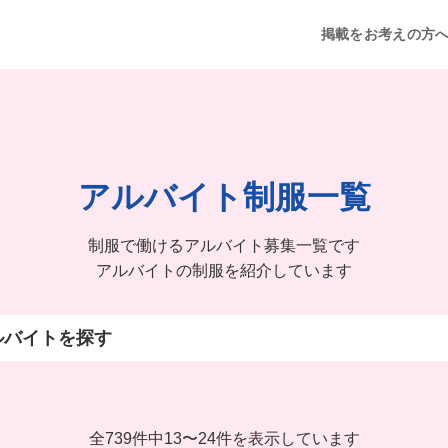
掲載をお考えの方
アルバイト制服一覧
制服で働けるアルバイト募集一覧です
アルバイトの制服を紹介しています
ルバイトを探す
全739件中
13
〜
24件を表示しています