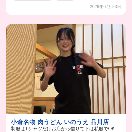
2026年07月23日
小倉名物 肉うどん いのうえ 品川店
制服はTシャツだけお店から借りて下は私服でOK