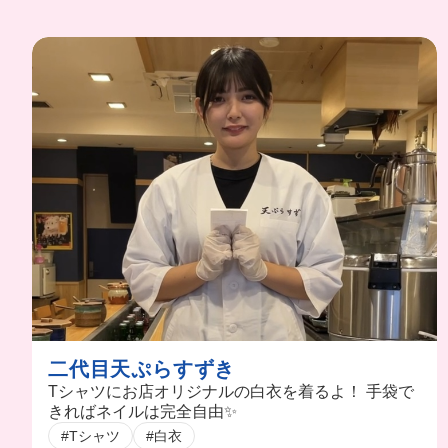
二代目天ぷらすずき
Tシャツにお店オリジナルの白衣を着るよ！ 手袋で
きればネイルは完全自由✨
#Tシャツ
#白衣