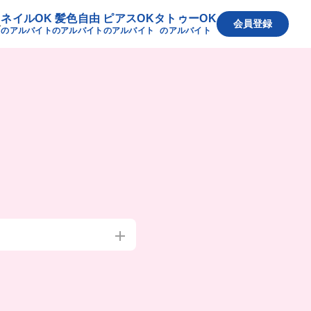
ネイルOK
髪色自由
ピアスOK
タトゥーOK
へ
会員登録
のアルバイト
のアルバイト
のアルバイト
のアルバイト