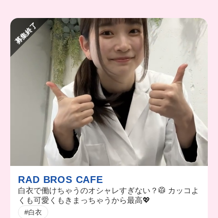
募集終了
RAD BROS CAFE
白衣で働けちゃうのオシャレすぎない？🥼 カッコよ
くも可愛くもきまっちゃうから最高💖
#白衣