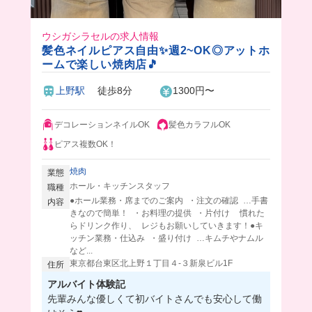
ウシガシラセルの求人情報
髪色ネイルピアス自由✨週2~OK◎アットホ
ームで楽しい焼肉店🎵
上野駅
徒歩8分
1300円〜
デコレーションネイルOK
髪色カラフルOK
ピアス複数OK！
焼肉
業態
ホール・キッチンスタッフ
職種
●ホール業務・席までのご案内 ・注文の確認 …手書
内容
きなので簡単！ ・お料理の提供 ・片付け 慣れた
らドリンク作り、 レジもお願いしていきます！●キ
ッチン業務・仕込み ・盛り付け …キムチやナムル
など...
東京都台東区北上野１丁目４‐３新泉ビル1F
住所
アルバイト体験記
先輩みんな優しくて初バイトさんでも安心して働