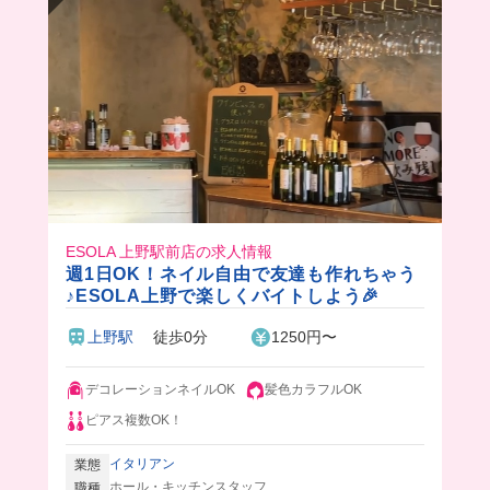
ESOLA 上野駅前店の求人情報
週1日OK！ネイル自由で友達も作れちゃう
♪ESOLA上野で楽しくバイトしよう🎉
上野駅
徒歩0分
1250円〜
デコレーションネイルOK
髪色カラフルOK
ピアス複数OK！
イタリアン
業態
ホール・キッチンスタッフ
職種