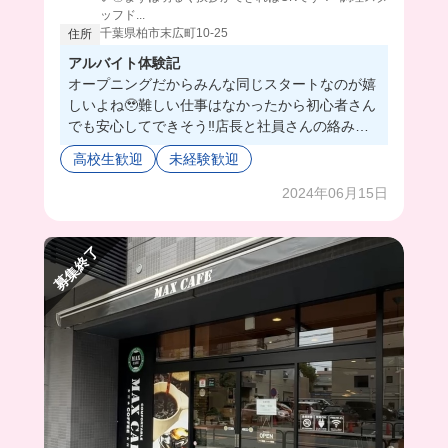
ッフド...
千葉県柏市末広町10-25
住所
アルバイト体験記
オープニングだからみんな同じスタートなのが嬉
しいよね🥹難しい仕事はなかったから初心者さん
でも安心してできそう‼️店長と社員さんの絡みが
面白くてずっと見てたいくらい...🤭みんなで一緒
高校生歓迎
未経験歓迎
に働けたら楽しそう〜！！まかないも美味しかっ
たし、ここで働くしかない🤤
2024年06月15日
募集終了