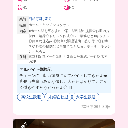
NG
NG
回転寿司
,
寿司
業態
ホール・キッチンスタッフ
職種
■ホール◎お客さまのご案内◎料理の提供◎お皿の片
内容
付け・清掃◎ドリンク作成◎レジ業務など■キッチン
◎簡単な仕込み ◎簡単な調理補助・盛り付け◎お寿
司や料理の提供など※慣れてきたら、ホール・キッチ
ンどちら...
東京都足立区千住旭町４２番１号東武北千住駅 改札
住所
内2F
アルバイト体験記
チェーンの回転寿司屋さんでバイトしてきたよ🍣
店長も先輩もみんな優しい人たちばかりでとにか
く働きやすそうだったよ🥺❤️‍🔥
ここ注文は基本タブレット注文だし、母体が大手
高校生歓迎
未経験歓迎
大学生歓迎
のお寿司屋さんだからマニュアルもしっかりして
て、安心すぎるの😮‍💨
2026年06月30日
まかないは豪華すぎる海鮮丼が食べれちゃうんだ
けど、あまりの美味しさに感動が止まらなかった
😭🫶