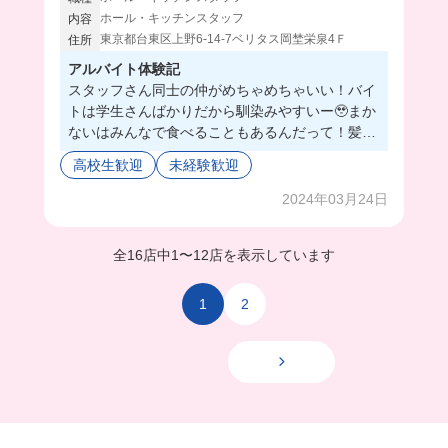
ホール・キッチンスタッフ
内容
東京都台東区上野6-14-7ベリタス岡埜栄泉4Ｆ
住所
アルバイト体験記
スタッフさん同士の仲がめちゃめちゃいい！バイ
トは学生さんばかりだから馴染みやすいー🥹まか
ないはみんなで食べることもあるんだって！髪型
髪色ネイルピアス自由なのも嬉しい〜🤤
高校生歓迎
未経験歓迎
2024年03月24日
全16店中
1
〜
12店を表示しています
1
2