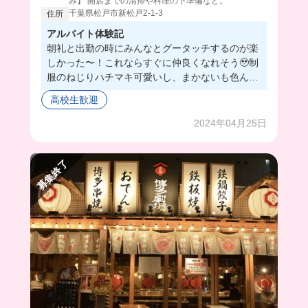
み】 開店までの清掃や料理の下準備など。
千葉県松戸市新松戸2-1-3
住所
アルバイト体験記
朝礼と出勤の時にみんなとグータッチするのが楽
しかった〜！これならすぐに仲良くなれそう🥹制
服のねじりハチマキ可愛いし、まかないも色んな
の出てくるから最高だよ！賑やかな居酒屋だから
高校生歓迎
楽しくてバイトの時間過ぎるの早そう！笑みんな
も一緒に働こ〜💓
2024年04月25日
募集終了