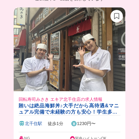
回転寿司みさき エキア北千住店の求人情報
賄いは絶品海鮮丼♪大手だから高待遇&マニ
ュアル完備で未経験の方も安心！学生多い
ので友達たくさんできちゃいます🍣
北千住駅
徒歩1分
1230円〜
NG
髪色ハイトーンOK