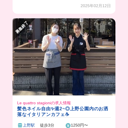
容は難しいものなし❗️
2025年02月12日
まかないもサラダバーやチョコレートファウンテ
ンまでできちゃって最高でした🥲💞
募集終了
Le quattro stagioniの求人情報
髪色ネイル自由✨週2~◎上野公園内のお洒
落なイタリアンカフェ☕️
上野駅
徒歩3分
1250円〜