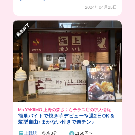
も一緒に働こ〜💓
2024年04月25日
募集終了
Ms.YAKIIMO 上野の森さくらテラス店の求人情報
簡単バイトで焼き芋デビュー🍠週2日OK＆
髪型自由♪まかない付きで楽チン♪
上野駅
徒歩3分
1150円〜