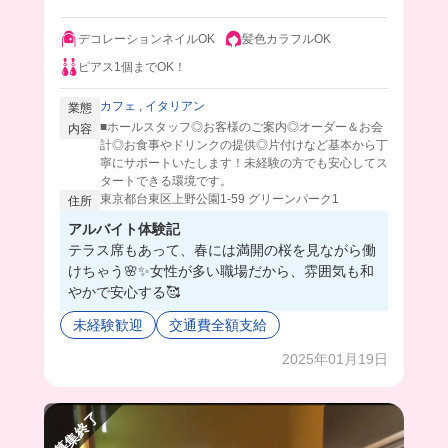
デコレーションネイルOK
髪色カラフルOK
ピアス1個までOK！
カフェ
,
イタリアン
業態
■ホールスタッフ◎お客様のご案内◎オーダー＆お会
内容
計◎お食事やドリンクの提供◎片付けなど基本から丁
寧にサポートいたします！未経験の方でも安心してス
タートできる環境です。
東京都台東区上野公園1-59 グリーンパーク1
住所
アルバイト体験記
テラス席もあって、春には満開の桜を見ながら働
けちゃう🌸✨女性が多い職場だから、雰囲気も和
やかで安心する🥰
未経験歓迎
交通費全額支給
2025年01月19日
募集終了