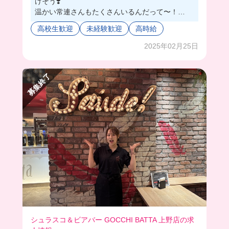
けそう❣️
温かい常連さんもたくさんいるんだって〜！
注文も手書きだからハンディの操作を覚えたりし
高校生歓迎
未経験歓迎
高時給
なくていいからめっちゃうれしい☺️🩷
牛を一頭買いしてるから、珍しい部位が多い！！
2025年02月25日
初めてミスジ食べたんだけどめっちゃ美味しかっ
た、、🤤🌟
募集終了
髪色ネイルも自由だからおしゃれしたまま働けち
ゃうね！
シュラスコ＆ビアバー GOCCHI BATTA 上野店の求