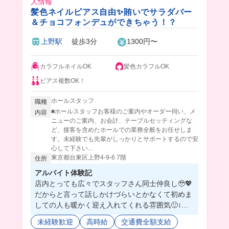
人情報
髪色ネイルピアス自由✨賄いでサラダバー
＆チョコフォンデュができちゃう！？
上野駅
徒歩3分
1300円〜
カラフルネイルOK
髪色カラフルOK
ピアス複数OK！
ホールスタッフ
職種
■ホールスタッフお客様のご案内やオーダー伺い、メ
内容
ニューのご案内、お会計、テーブルセッティングな
ど、接客を含めたホールでの業務全般をお任せしま
す。未経験でも先輩がしっかりとサポートするので安
心して下さい...
東京都台東区上野4-9-6 7階
住所
アルバイト体験記
店内とっても広々でスタッフさん同士仲良し🥹💖
だからと言って話しかけづらいとかなくて初めま
しての人も暖かく迎え入れてくれる雰囲気🙂‍↕️🫶
🏻
未経験歓迎
高時給
交通費全額支給
基本お客様がセルフで行うものが多いので仕事内