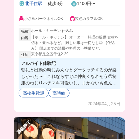
北千住駅
徒歩3分
1400円〜
小さめパーツネイルOK
髪色カラフルOK
ホール・キッチン 仕込み
職種
【ホール・キッチン】 オーダー・料理の提供 食材を
内容
切る・並べるなど。 難しい事は一切なし◎ 【仕込
み】 開店までの清掃や料理の下準備など。
東京都足立区千住2-39
住所
アルバイト体験記
朝礼と出勤の時にみんなとグータッチするのが楽
しかった〜！これならすぐに仲良くなれそう🥹制
服のねじりハチマキ可愛いし、まかないも色んな
の出てくるから最高だよ！賑やかな居酒屋だから
高校生歓迎
高時給
楽しくてバイトの時間過ぎるの早そう！笑みんな
も一緒に働こ〜💓
2024年04月25日
募集終了