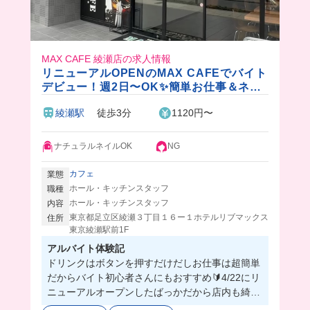
MAX CAFE 綾瀬店の求人情報
リニューアルOPENのMAX CAFEでバイト
デビュー！週2日〜OK✨簡単お仕事＆ネイ
ル自由度も💕
綾瀬駅
徒歩3分
1120円〜
ナチュラルネイルOK
NG
カフェ
業態
ホール・キッチンスタッフ
職種
ホール・キッチンスタッフ
内容
東京都足立区綾瀬３丁目１６ー１ホテルリブマックス
住所
東京綾瀬駅前1F
アルバイト体験記
ドリンクはボタンを押すだけだしお仕事は超簡単
だからバイト初心者さんにもおすすめ🔰4/22にリ
ニューアルオープンしたばっかだから店内も綺麗
で働きやすいよ！