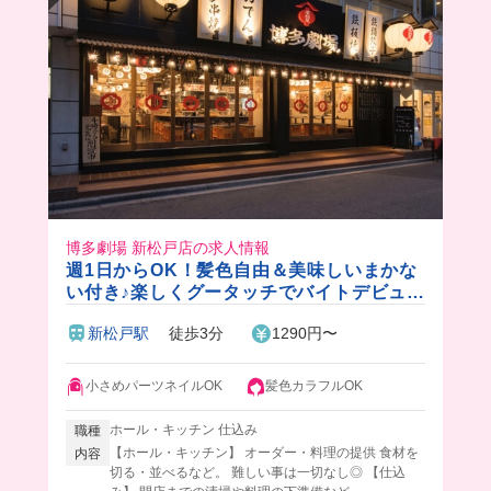
博多劇場 新松戸店の求人情報
週1日からOK！髪色自由＆美味しいまかな
い付き♪楽しくグータッチでバイトデビュー
しよ💓
新松戸駅
徒歩3分
1290円〜
小さめパーツネイルOK
髪色カラフルOK
ホール・キッチン 仕込み
職種
【ホール・キッチン】 オーダー・料理の提供 食材を
内容
切る・並べるなど。 難しい事は一切なし◎ 【仕込