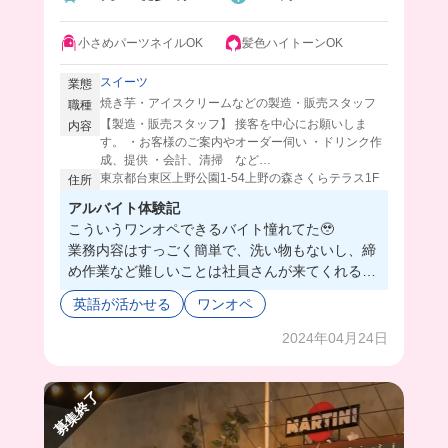
小さめパーツネイルOK
髪色ハイトーンOK
スイーツ
業態
焼き芋・アイスクリームなどの製造・販売スタッフ
職種
【製造・販売スタッフ】 接客を中心にお願いしま
内容
す。 ・お客様のご案内やオーダー伺い ・ドリンク作
成、提供 ・会計、清掃 など…
東京都台東区上野公園1-54上野の森さくらテラス1F
住所
アルバイト体験記
こういうワンオペできるバイト憧れてた🥹
業務内容はすっごく簡単で、洗い物もないし、締
め作業など難しいことは社員さんが来てくれるよ
⭕️
英語が活かせる
ワンオペ
まかないは隣にある系列のお店で食べれるのも嬉
しいポイント！
2024年04月24日
上野だから外国人の方も結構来てたけど、難しい
英語を使わなくても伝わるから接客楽しそうだっ
募集終了
た🥹