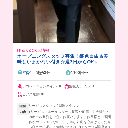
ゆるりの求人情報
オープニングスタッフ募集！髪色自由＆美
味しいまかない付き☆週2日からOK♪
柏駅
徒歩3分
1100円〜
デコレーションネイルOK
髪色カラフルOK
ピアス複数OK！
サービススタッフ / 調理スタッフ
職種
●サービス・ホールスタッフ接客や配膳、お会計など
内容
のホール業務を中心にお願いします。お客様と一番関
わるポジションなので、丁寧な対応を心掛けてくださ
い◎まずは明るく挨拶ができればOKです！●調理スタ