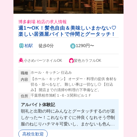
博多劇場 柏店の求人情報
週1〜OK！髪色自由＆美味しいまかない♡
楽しい居酒屋バイトで仲間とグータッチ！
柏駅
徒歩0分
1290円〜
小さめパーツネイルOK
髪色カラフルOK
ホール・キッチン 仕込み
職種
【ホール・キッチン】 オーダー・料理の提供 食材を
内容
切る・並べるなど。 難しい事は一切なし◎ 【仕込
み】 開店までの清掃や料理の下準備など。
千葉県柏市旭町１‐６‐３関和ビル１Ｆ
住所
アルバイト体験記
朝礼と出勤の時にみんなとグータッチするのが楽
しかった〜！これならすぐに仲良くなれそう🥹制
服のねじりハチマキ可愛いし、まかないも色んな
の出てくるから最高だよ！賑やかな居酒屋だから
高校生歓迎
楽しくてバイトの時間過ぎるの早そう！笑みんな