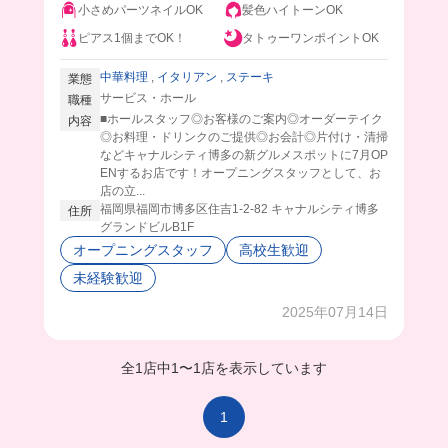
小さめパーツネイルOK
髪色ハイトーンOK
ピアス1個までOK！
タトゥーワンポイントOK
中華料理
,
イタリアン
,
ステーキ
業態
サービス・ホール
職種
■ホールスタッフ◎お客様のご案内◎オーダーテイク
内容
◎お料理・ドリンクのご提供◎お会計◎片付け・清掃
などキャナルシティ博多の新グルメスポットに7月OP
ENするお店です！オープニングスタッフとして、お
店の立...
福岡県福岡市博多区住吉1-2-82 キャナルシティ博多
住所
グランドビルB1F
オープニングスタッフ
高校生歓迎
未経験歓迎
2025年07月14日
全1店中
1
〜
1店を表示しています
1