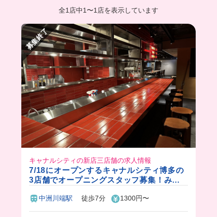
全1店中
1
〜
1店を表示しています
募集終了
キャナルシティの新店三店舗の求人情報
7/18にオープンするキャナルシティ博多の
3店舗でオープニングスタッフ募集！みん
な同じスタートだから安心🔰ピカピカな店
中洲川端駅
徒歩7分
1300円〜
舗で働けちゃう✨