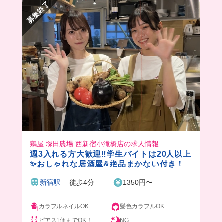
募集終了
鶏屋 塚田農場 西新宿小滝橋店の求人情報
週3入れる方大歓迎‼️学生バイトは20人以上
✨おしゃれな居酒屋&絶品まかない付き！
新宿駅
徒歩4分
1350円〜
カラフルネイルOK
髪色カラフルOK
ピアス1個までOK！
NG