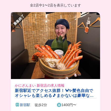
全2店中
1
〜
2店を表示しています
募集終了
かにざんまい 新宿店の求人情報
新宿駅近でアクセス抜群！🦀✨髪色自由で
オシャレも楽しめる🎵まかないは豪華な海
鮮丼🐟
新宿駅
徒歩2分
1400円〜