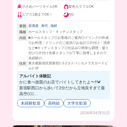
小さめパーツネイルOK
髪色カラフルOK
ピアス1個までOK！
NG
居酒屋
,
寿司
,
海鮮
業態
ホールスタッフ・キッチンスタッフ
職種
■ホールスタッフ◎お客様のご案内◎ドリンクの作成
内容
◎お料理・ドリンクのご提供◎お会計◎片付け・清掃
など■キッチンスタッフ◎仕込み◎簡単な調理・盛り
付け◎片付け先輩スタッフが丁寧に指導しますので、
未経験の...
東京都新宿区西新宿1-3-2ヨドバシカメラ大ガードビ
住所
ル2‐3F
アルバイト体験記
かに食べ放題のお店でバイトしてきたよ〜‼️🦀
新宿駅西口から歩いて2分だから立地良すぎて最
高🥹🤦🏻‍♀️
しかも、時給1,400円なうえに、まかないは豪華
未経験歓迎
高時給
大学生歓迎
な海鮮丼が食べれちゃう😭💓
一緒に働く人たちはとにかく優しい人ばかりだか
2026年04月01日
ら、バイト初心者でも安心だよ🥺