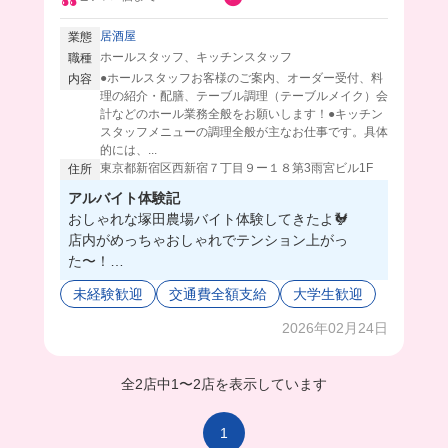
居酒屋
業態
ホールスタッフ、キッチンスタッフ
職種
●ホールスタッフお客様のご案内、オーダー受付、料
内容
理の紹介・配膳、テーブル調理（テーブルメイク）会
計などのホール業務全般をお願いします！●キッチン
スタッフメニューの調理全般が主なお仕事です。具体
的には、...
東京都新宿区西新宿７丁目９ー１８第3雨宮ビル1F
住所
アルバイト体験記
おしゃれな塚田農場バイト体験してきたよ🐓
店内がめっちゃおしゃれでテンション上がっ
た〜！
オープンな店内だから、キッチンでもお客様を見
未経験歓迎
交通費全額支給
大学生歓迎
ながら働けちゃうの楽しい🥺
学生バイトも20人以上いるから友達作り放題だね
2026年02月24日
🥹
お客様ともコミュニケーション取れてめっちゃ楽
全2店中
1
〜
2店を表示しています
しかったよ🥺💖
1