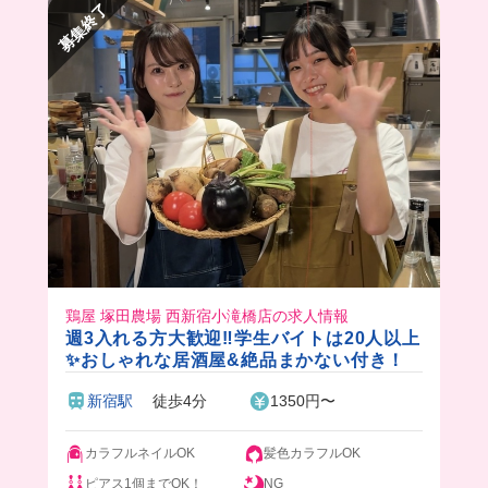
募集終了
鶏屋 塚田農場 西新宿小滝橋店の求人情報
週3入れる方大歓迎‼️学生バイトは20人以上
✨おしゃれな居酒屋&絶品まかない付き！
新宿駅
徒歩4分
1350円〜
カラフルネイルOK
髪色カラフルOK
ピアス1個までOK！
NG