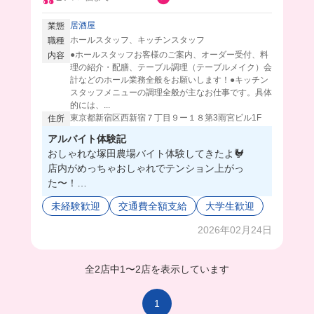
居酒屋
業態
ホールスタッフ、キッチンスタッフ
職種
●ホールスタッフお客様のご案内、オーダー受付、料
内容
理の紹介・配膳、テーブル調理（テーブルメイク）会
計などのホール業務全般をお願いします！●キッチン
スタッフメニューの調理全般が主なお仕事です。具体
的には、...
東京都新宿区西新宿７丁目９ー１８第3雨宮ビル1F
住所
アルバイト体験記
おしゃれな塚田農場バイト体験してきたよ🐓
店内がめっちゃおしゃれでテンション上がっ
た〜！
オープンな店内だから、キッチンでもお客様を見
未経験歓迎
交通費全額支給
大学生歓迎
ながら働けちゃうの楽しい🥺
学生バイトも20人以上いるから友達作り放題だね
2026年02月24日
🥹
お客様ともコミュニケーション取れてめっちゃ楽
全2店中
1
〜
2店を表示しています
しかったよ🥺💖
1