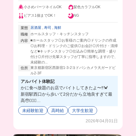
小さめパーツネイルOK
髪色カラフルOK
ピアス1個までOK！
NG
居酒屋
,
寿司
,
海鮮
業態
ホールスタッフ・キッチンスタッフ
職種
■ホールスタッフ◎お客様のご案内◎ドリンクの作成
内容
◎お料理・ドリンクのご提供◎お会計◎片付け・清掃
など■キッチンスタッフ◎仕込み◎簡単な調理・盛り
付け◎片付け先輩スタッフが丁寧に指導しますので、
未経験の...
東京都新宿区西新宿1-3-2ヨドバシカメラ大ガードビ
住所
ル2‐3F
アルバイト体験記
かに食べ放題のお店でバイトしてきたよ〜‼️🦀
新宿駅西口から歩いて2分だから立地良すぎて最
高🥹🤦🏻‍♀️
しかも、時給1,400円なうえに、まかないは豪華
未経験歓迎
高時給
大学生歓迎
な海鮮丼が食べれちゃう😭💓
一緒に働く人たちはとにかく優しい人ばかりだか
2026年04月01日
ら、バイト初心者でも安心だよ🥺