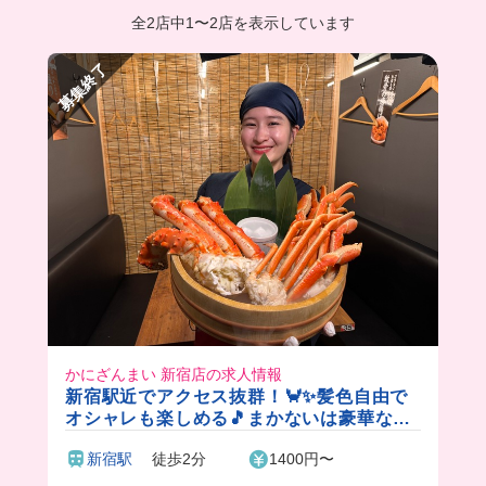
全2店中
1
〜
2店を表示しています
募集終了
かにざんまい 新宿店の求人情報
新宿駅近でアクセス抜群！🦀✨髪色自由で
オシャレも楽しめる🎵まかないは豪華な海
鮮丼🐟
新宿駅
徒歩2分
1400円〜