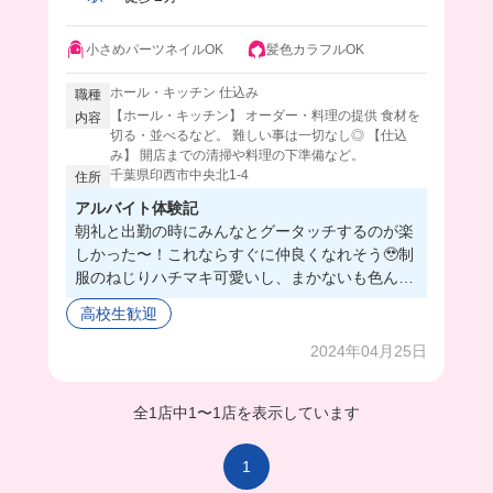
小さめパーツネイルOK
髪色カラフルOK
ホール・キッチン 仕込み
職種
【ホール・キッチン】 オーダー・料理の提供 食材を
内容
切る・並べるなど。 難しい事は一切なし◎ 【仕込
み】 開店までの清掃や料理の下準備など。
千葉県印西市中央北1-4
住所
アルバイト体験記
朝礼と出勤の時にみんなとグータッチするのが楽
しかった〜！これならすぐに仲良くなれそう🥹制
服のねじりハチマキ可愛いし、まかないも色んな
の出てくるから最高だよ！賑やかな居酒屋だから
高校生歓迎
楽しくてバイトの時間過ぎるの早そう！笑みんな
も一緒に働こ〜💓
2024年04月25日
全1店中
1
〜
1店を表示しています
1