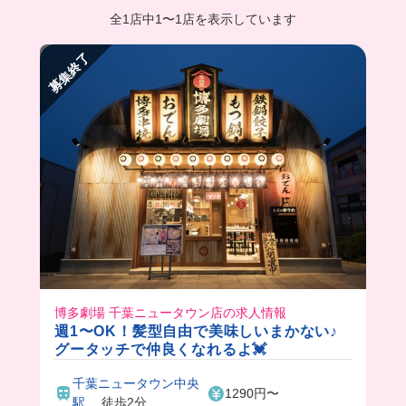
全1店中
1
〜
1店を表示しています
募集終了
博多劇場 千葉ニュータウン店の求人情報
週1〜OK！髪型自由で美味しいまかない♪
グータッチで仲良くなれるよ💓
千葉ニュータウン中央
1290円〜
駅
徒歩2分