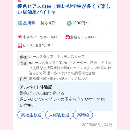
報
髪色ピアス自由！週1~◎学生が多くて楽し
い居酒屋バイト✨
品川駅
徒歩4分
1300円〜
小さめパーツネイルOK
髪色カラフルOK
ピアス1個までOK！
ホールスタッフ、キッチンスタッフ
職種
■ホールスタッフご案内からオーダー、料理・ドリン
内容
ク提供など接客業務全般■キッチンスタッフ料理の仕
込みから調理・盛り付けまで調理補助全般
東京都港区港南2-3-29シーゲンビル3
住所
アルバイト体験記
髪色ピアス自由で働ける‼️
週1〜OKだからプラベの予定も立てやすくて嬉し
い🥹💖
先輩も優しく教えてくれるし、研修もしっかりあ
高校生歓迎
未経験歓迎
高時給
るから安心して働けるよ🥺🎶
まかないが毎回美味しすぎるから働くのが楽しみ
2025年03月04日
になっちゃう✊🏻🌟