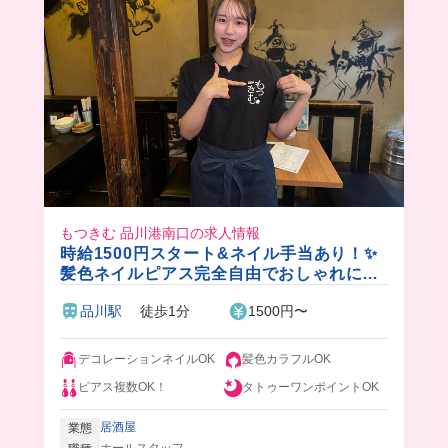
た！！魚が食べられなくても、賄いは変更できる
から、お魚苦手な人もたらふく美味しい賄いが食
べられるみたいだよ🤭
もつきむ 品川港南口の求人情報
時給1500円スタート&ネイル手当あり！✨
髪色ネイルピアス完全自由でおしゃれに働
ける🎵賄いはメニューから好きなものが食
品川駅
徒歩1分
1500円〜
べられちゃう🤤
デコレーションネイルOK
髪色カラフルOK
ピアス複数OK！
タトゥーワンポイントOK
居酒屋
業態
ホールスタッフ