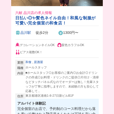
六献 品川店の求人情報
日払い◎✨髪色ネイル自由！和風な制服が
可愛い完全個室の和食店！
品川駅
徒歩2分
1300円〜
デコレーションネイルOK
髪色カラフルOK
ピアス複数OK！
和食
,
居酒屋
業態
ホールスタッフ
職種
■ホールスタッフ◎お客様のご案内◎お会計◎ドリン
内容
クの作成◎お料理・ドリンクのご提供◎片付け・清掃
などタッチパネル式なのでオーダーは無し！先輩スタ
ッフが丁寧に指導しますので、未経験の方も安心して
応募して...
東京都港区港南1-8-27日新ビルB1F
住所
アルバイト体験記
完全個室のお店で、予約制のコース料理だから落