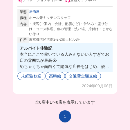
デコレーションネイルOK
髪色カラフルOK
居酒屋
業態
ホール兼キッチンスタッフ
職種
・接客(ご案内、会計、配膳など)・仕込み・盛り付
内容
け・コース料理、魚の管理・洗い場、片付け・まかな
い作り
東京都港区港南2-2-2富士ビル3F
住所
アルバイト体験記
本当にここで働いている人みんないい人すぎてお
店の雰囲気が最高😭
めちゃくちゃ面白くて陽気な店長をはじめ、優し
く仕事を教えてくれる人ばかり！
未経験歓迎
高時給
交通費全額支給
髪色ネイルも自由だからおしゃれも諦めなくてO
Kだし、まかないが豪華で絶品すぎる、、
2024年09月06日
この日のまかないは一人秋刀魚1匹に生姜焼きだ
ったんだけどボリューミーで美味しすぎた🥺🌟
全8店中
1
〜
8店を表示しています
絶対ここで働くしか無いよね⁉️
1