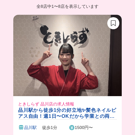
全8店中
1
〜
8店を表示しています
ときしらず 品川店の求人情報
品川駅から徒歩1分の好立地✨髪色ネイルピ
アス自由！週1日〜OKだから学業との両立
もバッチリ◎賄いでいくら丼食べられる日
品川駅
徒歩1分
1500円〜
もあります♪