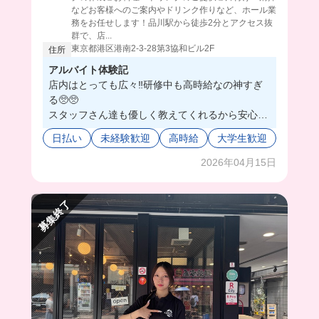
などお客様へのご案内やドリンク作りなど、ホール業
務をお任せします！品川駅から徒歩2分とアクセス抜
群で、店...
東京都港区港南2-3-28第3協和ビル2F
住所
アルバイト体験記
店内はとっても広々‼️研修中も高時給なの神すぎ
る🥺🥺
スタッフさん達も優しく教えてくれるから安心し
て働けちゃう！！
日払い
未経験歓迎
高時給
大学生歓迎
髪色ネイルピアス完全自由だかららおしゃれして
働けるのも嬉しいポイント🙂‍↕️
2026年04月15日
まかないはお持ち帰りできちゃうよ🤤🫶🏻
募集終了