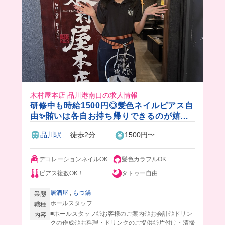
木村屋本店 品川港南口の求人情報
研修中も時給1500円◎髪色ネイルピアス自
由✨賄いは各自お持ち帰りできるのが嬉し
い♪従業員ファーストのお店なので、未経験
品川駅
徒歩2分
1500円〜
者さんも安心🔰
デコレーションネイルOK
髪色カラフルOK
ピアス複数OK！
タトゥー自由
居酒屋
,
もつ鍋
業態
ホールスタッフ
職種
■ホールスタッフ◎お客様のご案内◎お会計◎ドリン
内容
クの作成◎お料理・ドリンクのご提供◎片付け・清掃