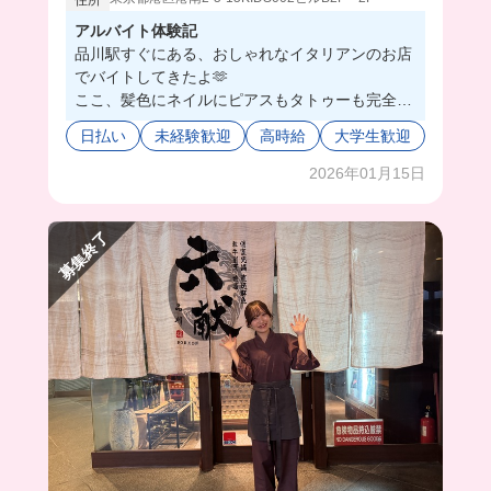
アルバイト体験記
品川駅すぐにある、おしゃれなイタリアンのお店
でバイトしてきたよ🫶
ここ、髪色にネイルにピアスもタトゥーも完全自
由なの🥺
日払い
未経験歓迎
高時給
大学生歓迎
おしゃれしながら働けちゃうの魅力的すぎるし、
もう一つ魅力的なのが…
2026年01月15日
まかない‼️
和・洋・中、色々な料理が出てきて、日によって
募集終了
は本格的なパスタとかピザも食べれちゃうの🍝🍕
🥹
時間が合えば同僚と食べることもあって、和気
藹々とした雰囲気も良き!!
みんなも一緒に働かない？☺️💟