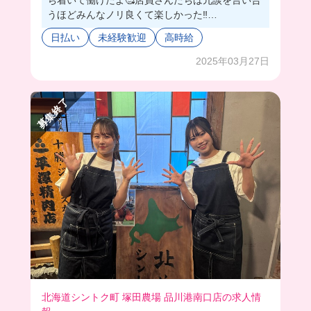
ち着いて働けたよ🥰店員さんたちは冗談を言い合
うほどみんなノリ良くて楽しかった‼️
まかないはお魚料理で定食ボリュームの量が出て
日払い
未経験歓迎
高時給
きてびっくり😳とっても美味しかった🥰
2025年03月27日
募集終了
北海道シントク町 塚田農場 品川港南口店の求人情