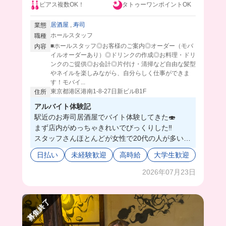
ピアス複数OK！
タトゥーワンポイントOK
居酒屋
,
寿司
業態
ホールスタッフ
職種
■ホールスタッフ◎お客様のご案内◎オーダー（モバ
内容
イルオーダーあり）◎ドリンクの作成◎お料理・ドリ
ンクのご提供◎お会計◎片付け・清掃など自由な髪型
やネイルを楽しみながら、自分らしく仕事ができま
す！モバイ...
東京都港区港南1-8-27日新ビルB1F
住所
アルバイト体験記
駅近のお寿司居酒屋でバイト体験してきた🍣
まず店内がめっちゃきれいでびっくりした‼️
スタッフさんほとんどが女性で20代の人が多いみ
たいで、絶対すぐに友達になれちゃいそう😖🩷
日払い
未経験歓迎
高時給
大学生歓迎
店長さんに色々教えてもらったんだけど、丁寧に
教えてもらえて安心して働けたよ❗️
2026年07月23日
モバイルオーダー制だから接客の負担も少なくて
いいよね◎
募集終了
まかないはめっちゃ豪華で、海鮮丼に金目鯛の煮
付けだったよ！めっちゃ美味しかったの〜💞しか
もたまにお寿司も食べれるみたいで最高すぎ