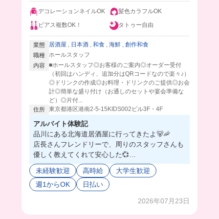
デコレーションネイルOK
髪色カラフルOK
ピアス複数OK！
タトゥー自由
居酒屋
,
日本酒
,
和食
,
海鮮
,
創作和食
業態
ホールスタッフ
職種
■ホールスタッフ◎お客様のご案内◎オーダー受付
内容
（初回はハンディ、追加分はQRコードなので楽々♪）
◎ドリンクの作成◎お料理・ドリンクのご提供◎お会
計◎簡単な盛り付け（お通しのセットや宴会準備な
ど）◎片付...
東京都港区港南2-5-15KIDS002ビル3F・4F
住所
アルバイト体験記
品川にある北海道居酒屋に行ってきたよ🐻🦐
店長さんフレンドリーで、周りのスタッフさんも
優しく教えてくれて安心した💞
お部屋も北海道の地名になってて、旅行した地名
未経験歓迎
高時給
大学生歓迎
見つけて勝手に親近感😂✨
週1からOK
日払い
まかないも大きなホッケでめちゃくちゃ美味しか
った🤤
2026年07月23日
たまにご褒美でこぼれいくら丼食べれるんだって
😳💖