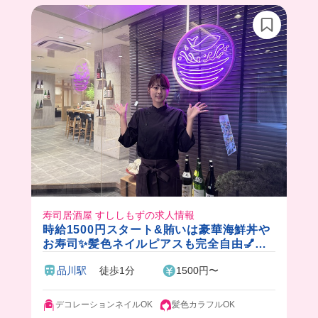
まかないは日替わりだから毎回楽しみすぎるね❣️
寿司居酒屋 すししもずの求人情報
時給1500円スタート&賄いは豪華海鮮丼や
お寿司✨髪色ネイルピアスも完全自由💅ス
タッフのほとんどが20代女性なのですぐに
品川駅
徒歩1分
1500円〜
友達が増えちゃうかも🤝💓
デコレーションネイルOK
髪色カラフルOK