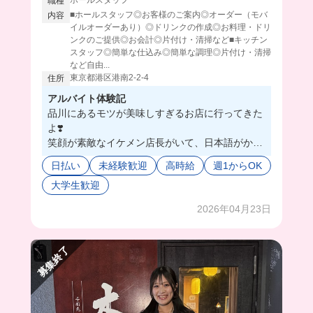
職種
■ホールスタッフ◎お客様のご案内◎オーダー（モバ
内容
イルオーダーあり）◎ドリンクの作成◎お料理・ドリ
ンクのご提供◎お会計◎片付け・清掃など■キッチン
スタッフ◎簡単な仕込み◎簡単な調理◎片付け・清掃
など自由...
東京都港区港南2-2-4
住所
アルバイト体験記
品川にあるモツが美味しすぎるお店に行ってきた
よ❣️
笑顔が素敵なイケメン店長がいて、日本語がかわ
いい社員さんもいて、わいわい賑やかなお店だっ
日払い
未経験歓迎
高時給
週1からOK
たよ☺️💞
大学生歓迎
仕事はそんなに難しくなくって、2人が優しく教
えてくれるから、頑張れる👍✨
2026年04月23日
まかないは好きなの作ってくれるから、何食べて
も絶品だからそれのために頑張れちゃう❤️‍🔥
ネイル手当てもあるからオシャレも楽しめちゃう
募集終了
ね👀💖