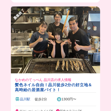
募集終了
なかめのてっぺん 品川店の求人情報
髪色ネイル自由！品川徒歩2分の好立地＆
高時給の居酒屋バイト！
品川駅
徒歩2分
1300円〜