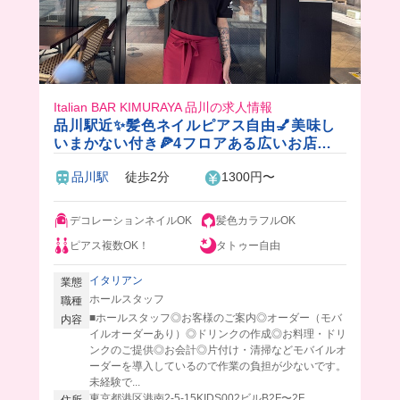
Italian BAR KIMURAYA 品川の求人情報
品川駅近✨髪色ネイルピアス自由💅美味し
いまかない付き🍕4フロアある広いお店だ
から友達もたくさんできちゃうかも！？
品川駅
徒歩2分
1300円〜
デコレーションネイルOK
髪色カラフルOK
ピアス複数OK！
タトゥー自由
イタリアン
業態
ホールスタッフ
職種
■ホールスタッフ◎お客様のご案内◎オーダー（モバ
内容
イルオーダーあり）◎ドリンクの作成◎お料理・ドリ
ンクのご提供◎お会計◎片付け・清掃などモバイルオ
ーダーを導入しているので作業の負担が少ないです。
未経験で...
東京都港区港南2-5-15KIDS002ビルB2F〜2F
住所