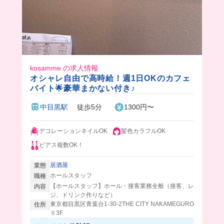
kosamme の求人情報
オシャレ自由で高時給！週1日OKのカフェ
バイト🌟豪華まかない付き♪
中目黒駅
徒歩5分
1300円〜
デコレーションネイルOK
髪色カラフルOK
ピアス複数OK！
居酒屋
業態
ホールスタッフ
職種
【ホールスタッフ】ホール・接客業務全般（接客、レ
内容
ジ、ドリンク作りなど）
東京都目黒区青葉台1-30-2THE CITY NAKAMEGURO
住所
Ⅱ3F