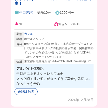
由！
中目黒駅
徒歩10分
1200円〜
NG
髪色カラフルOK
カフェ
業態
ホールスタッフ
職種
■ホールスタッフ◎お客様のご案内◎オーダー＆お会
内容
計◎お食事やドリンクの提供◎開店準備、閉店作業◎
ドリンクの作成◎片付けなど未経験からでもOK★し
っかりとサポートいたします！
東京都目黒区青葉台1-14-4CONTRAL nakameguro1F
住所
アルバイト体験記
中目黒にあるオシャレカフェ☕️
入った瞬間甘い匂いが香ってきて幸せな気持ちに
なっちゃう🥹💞
店内とっても綺麗だし、働いてるだけでテンショ
未経験歓迎
ン上がる🌟
髪色自由なのも嬉しい！🍠
2024年12月28日