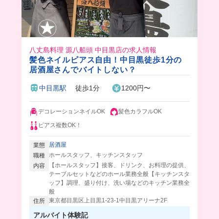
八丈島料理 源八船頭 中目黒店の求人情報
髪色ネイルピアス自由！中目黒徒歩1分の
居酒屋さんでバイトしない？
中目黒駅
徒歩1分
1200円〜
デコレーションネイルOK
髪色カラフルOK
ピアス複数OK！
居酒屋
業態
ホールスタッフ、キッチンスタッフ
職種
【ホールスタッフ】接客、ドリンク、お料理の提供、
内容
テーブルセットなどのホール業務全般【キッチンスタ
ッフ】調理、盛り付け、洗い場などのキッチン業務全
般
東京都目黒区上目黒1-23-1中目黒アリーナ2F
住所
アルバイト体験記