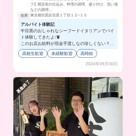
フ】開店前の仕込み、料理の調理、盛り付け、洗い場
などの調理...
東京都目黒区目黒１丁目１２−１５
住所
アルバイト体験記
中目黒のおしゃれなシーフードイタリアンでバイ
ト体験してきたよ❕🦞
このお店お給料が現金手渡しなの珍しくない？？
🫢
高校生歓迎
未経験歓迎
高時給
スタッフさんはみんなとっても優しかったし超絶
品のまかないを食べられちゃった🥹🫶
2024年09月30日
キッチンのバイトではオマール海老を捌くことも
あるから、料理も上達しちゃうかも🦐😳
募集終了