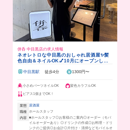
併呑 中目黒店の求人情報
ネオレトロな中目黒のおしゃれ居酒屋✨髪
色自由＆ネイルOK💅10月にオープンした
ばかりなので、まだまだオープニングスタ
中目黒駅
徒歩4分
1300円〜
ッフ募集中！！
小さめパーツネイルOK
髪色カラフルOK
ピアス1個までOK！
居酒屋
業態
ホールスタッフ
職種
■ホールスタッフ◎お客様のご案内◎オーダー（モバ
内容
イルオーダーあり）◎ドリンクの作成◎お料理・ドリ
ンクのご提供◎お会計◎片付け・清掃などモバイルオ