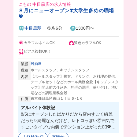
にもの 中目黒店の求人情報
８月にニューオープン❣️大学生多めの職場
💖
中目黒駅
徒歩6分
1300円〜
カラフルネイルOK
髪色カラフルOK
ピアス複数OK！
居酒屋
業態
ホールスタッフ、キッチンスタッフ
職種
【ホールスタッフ】接客、ドリンク、お料理の提供、
内容
テーブルセットなどのホール業務全般【キッチンスタ
ッフ】開店前の仕込み、料理の調理、盛り付け、洗い
場などの調理業務全般
東京都目黒区東山１丁目６-１６
住所
アルバイト体験記
8/5にオープンしたばかりだから店内すごく綺麗
だった✨綺麗なんだけど、レトロっぽい雰囲気で
すごいタイプな内装でテンション上がった🤦‍♀️💖
可愛いドリンクがあるから、作っててすごい楽し
未経験歓迎
高時給