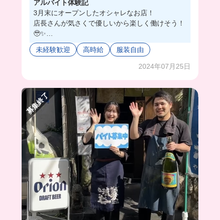
アルバイト体験記
3月末にオープンしたオシャレなお店！
店長さんが気さくで優しいから楽しく働けそう！
🥹✨
この日のまかないは土鍋ご飯だったんだけど、豪
未経験歓迎
高時給
服装自由
華に明太子入りでおこげがめちゃくちゃ美味しか
った🤤💖
2024年07月25日
髪色ネイルピアス自由だし私服勤務もOKだから
オシャレもできちゃうよ😎✨
募集終了