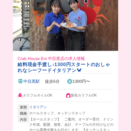
Crab House Eni 中目黒店の求人情報
給料現金手渡し♪1300円スタートのおしゃ
れなシーフードイタリアン🦀
中目黒駅
徒歩5分
1300円〜
カラフルネイルOK
髪色カラフルOK
イタリアン
業態
ホールスタッフ、キッチンスタッフ
職種
【ホールスタッフ】 ご案内、オーダー受付、ドリン
内容
ク作成、配膳、接客、会計、テーブルの片付けなどの
ホール業務全般をお任せします。【キッチンスタッ