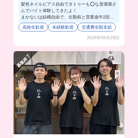
髪色ネイルピアス自由でタトゥーも⭕️な居酒屋さ
んでバイト体験してきたよ！
まかないは結構自由で、出勤前と営業途中2回も
食べれちゃうの！最高すぎる！！
高校生歓迎
未経験歓迎
交通費全額支給
同年代も多くて楽しいバイト🥺💖
作業も難しいことはなくて初心者さんも安心して
2024年09月29日
働ける！！駅近だしめっちゃいい🫶🏻
募集終了