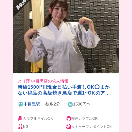
募集終了
とり澤 中目黒店の求人情報
時給1500円‼️現金日払い手渡しOK⭕️まか
ない絶品の高級焼き鳥店で週1~OKのアル
バイト✨
中目黒駅
徒歩2分
1500円〜
カラフルネイルOK
髪色カラフルOK
NG
タトゥーワンポイントOK