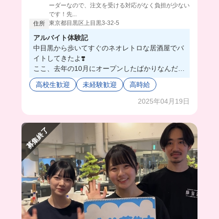
ーダーなので、注文を受ける対応がなく負担が少ない
です！先...
東京都目黒区上目黒3-32-5
住所
アルバイト体験記
中目黒から歩いてすぐのネオレトロな居酒屋でバ
イトしてきたよ❣️
ここ、去年の10月にオープンしたばかりなんだけ
ど、バイトは学生が多いからみんな仲良しでめっ
高校生歓迎
未経験歓迎
高時給
ちゃ楽しいの🥹
お仕事もすぐに出来そうなものばかりだから、初
2025年04月19日
めて働く人にもオススメ😉🫶🏻
あとね、ここはまかないがとにかく美味しくて、
募集終了
店長が作る料理は全部最高なの🥺💓
その日によってメニューも違うから、仕事のモチ
ベにもなるよ🥰
楽しくバイトするならここで決まり✊🏻😊