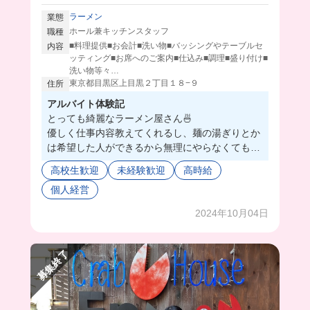
ラーメン
業態
ホール兼キッチンスタッフ
職種
■料理提供■お会計■洗い物■バッシングやテーブルセ
内容
ッティング■お席へのご案内■仕込み■調理■盛り付け■
洗い物等々…
東京都目黒区上目黒２丁目１８−９
住所
アルバイト体験記
とっても綺麗なラーメン屋さん🍜
優しく仕事内容教えてくれるし、麺の湯ぎりとか
は希望した人ができるから無理にやらなくてもO
K🫶🫶
高校生歓迎
未経験歓迎
高時給
まかないもメニューから好きなものを食べれちゃ
個人経営
うのがハッピー！！！
2024年10月04日
募集終了