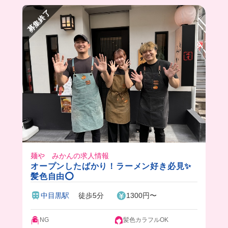
募集終了
麺や みかんの求人情報
オープンしたばかり！ラーメン好き必見✨
髪色自由⭕️
中目黒駅
徒歩5分
1300円〜
NG
髪色カラフルOK