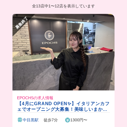
全13店中
1
〜
12店を表示しています
募集終了
EPOCHSの求人情報
【4月にGRAND OPEN✨】イタリアンカフ
ェでオープニング大募集！美味しいまかな
い付き♪
中目黒駅
徒歩7分
1300円〜