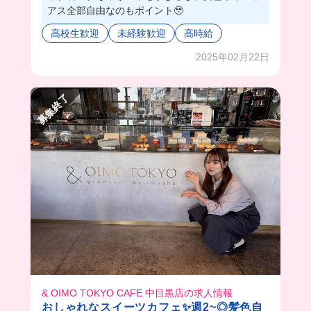
アス全部自由なのもポイント🥹
高校生歓迎
未経験歓迎
高時給
2025年02月22日
募集終了
& OIMO TOKYO CAFE 中目黒店の求人情報
おしゃれなスイーツカフェ✨週2~◎髪色自