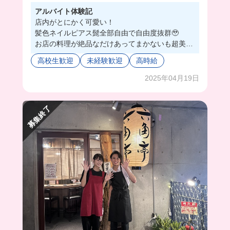
アルバイト体験記
店内がとにかく可愛い！
髪色ネイルピアス髭全部自由で自由度抜群🥹
お店の料理が絶品なだけあってまかないも超美味
しい💞
高校生歓迎
未経験歓迎
高時給
映え空間でおしゃれに働きたい人はここで決ま
り！
2025年04月19日
募集終了