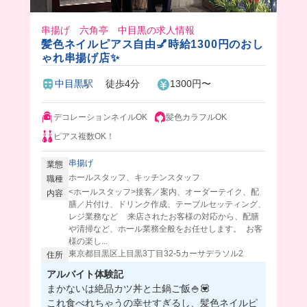
串揚げ 六角亭 中目黒の求人情報
髪色ネイルピアス自由💅時給1300円のおし
ゃれ串揚げ店✨
中目黒駅
徒歩4分
1300円〜
デコレーションネイルOK
髪色カラフルOK
ピアス複数OK！
串揚げ
業態
ホールスタッフ、キッチンスタッフ
職種
<ホールスタッフ>接客／案内、オーダーテイク、配
内容
膳／片付け、ドリンク作成、テーブルセッティング、
レジ業務など 来店されたお客様の対応から、配膳
や清掃など、ホール業務全般をお任せします。 お客
様の楽し...
東京都目黒区上目黒3丁目32-5カーサデラソル2
住所
アルバイト体験記
まかないは絶品カツ丼と土鍋ご飯🍚💟
これ食べれちゃうの幸せすぎるし、髪色ネイルピ