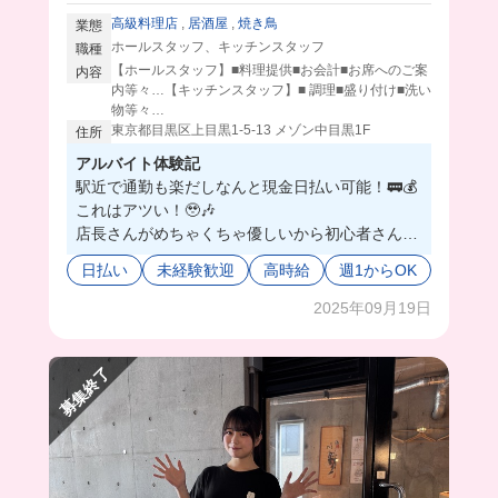
高級料理店
,
居酒屋
,
焼き鳥
業態
ホールスタッフ、キッチンスタッフ
職種
【ホールスタッフ】■料理提供■お会計■お席へのご案
内容
内等々…【キッチンスタッフ】■ 調理■盛り付け■洗い
物等々…
東京都目黒区上目黒1-5-13 メゾン中目黒1F
住所
アルバイト体験記
駅近で通勤も楽だしなんと現金日払い可能！🚃💰
これはアツい！🥹🎶
店長さんがめちゃくちゃ優しいから初心者さんで
も安心して働けちゃう🐥💖
日払い
未経験歓迎
高時給
週1からOK
まかないの親子丼絶品だったし、日によっていろ
んなまかないが出るから働くのが楽しみになっち
2025年09月19日
ゃうね☺️
募集終了