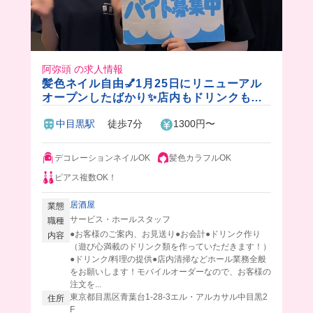
阿弥頭 の求人情報
髪色ネイル自由💅1月25日にリニューアル
オープンしたばかり✨店内もドリンクも可
愛い居酒屋でバイトしない？
中目黒駅
徒歩7分
1300円〜
デコレーションネイルOK
髪色カラフルOK
ピアス複数OK！
居酒屋
業態
サービス・ホールスタッフ
職種
●お客様のご案内、お見送り●お会計●ドリンク作り
内容
（遊び心満載のドリンク類を作っていただきます！）
●ドリンク/料理の提供●店内清掃などホール業務全般
をお願いします！モバイルオーダーなので、お客様の
注文を...
東京都目黒区青葉台1-28-3エル・アルカサル中目黒2
住所
F