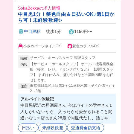
SokaBokkaの求人情報
中目黒1分！髪色自由＆日払いOK♪週1日か
ら可！未経験歓迎✨
中目黒駅
徒歩1分
1150円〜
小さめパーツネイルOK
髪色カラフルOK
サービス・ホールスタッフ 調理スタッフ
職種
【サービス・ホールスタッフ】 ホール・接客業務全
内容
般（接客、レジ、ドリンク作りなど） 【調理スタッ
フ】 まずは仕込み、盛り付けなどの調理補助をお任
せします。
東京都目黒区上目黒2-7-11草花木果（そうかぼっか）
住所
2～3階
アルバイト体験記
中目黒駅近の居酒屋さん!今はバイトの学生さん1
人しかいないから、入ったら可愛がられること間
違いなし✨店長さん28歳で同世代だし、話しやす
かったよ💘まかないでお酒が飲めちゃったり、現
日払い
未経験歓迎
交通費全額支給
金手渡しでもらえちゃうのも最高すぎる💡