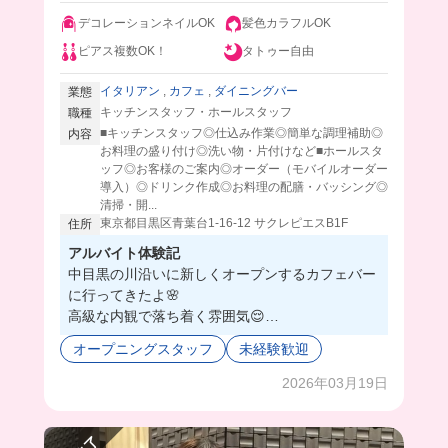
デコレーションネイルOK
髪色カラフルOK
ピアス複数OK！
タトゥー自由
イタリアン
,
カフェ
,
ダイニングバー
業態
キッチンスタッフ・ホールスタッフ
職種
■キッチンスタッフ◎仕込み作業◎簡単な調理補助◎
内容
お料理の盛り付け◎洗い物・片付けなど■ホールスタ
ッフ◎お客様のご案内◎オーダー（モバイルオーダー
導入）◎ドリンク作成◎お料理の配膳・バッシング◎
清掃・開...
東京都目黒区青葉台1-16-12 サクレピエスB1F
住所
アルバイト体験記
中目黒の川沿いに新しくオープンするカフェバー
に行ってきたよ🌸
高級な内観で落ち着く雰囲気😌
ドリンクや料理はこだわっていて、まかないは絶
オープニングスタッフ
未経験歓迎
品パスタだったよ🍝❤️‍🔥
川沿いにあるからこの季節は、桜鑑賞しながら働
2026年03月19日
きに来れちゃう😳💕
おしゃれな仕事したい人はいいかも‼️