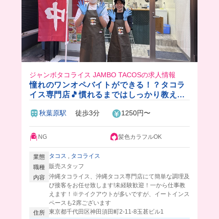
ジャンボタコライス JAMBO TACOSの求人情報
憧れのワンオペバイトができる！？タコラ
イス専門店🎵慣れるまではしっかり教えま
す！
秋葉原駅
徒歩3分
1250円〜
NG
髪色カラフルOK
タコス
,
タコライス
業態
販売スタッフ
職種
沖縄タコライス、沖縄タコス専門店にて簡単な調理及
内容
び接客をお任せ致します!未経験歓迎！一から仕事教
えます！※テイクアウトが多いですが、イートインス
ペースも2席ございます
東京都千代田区神田須田町2-11-8玉甚ビル1
住所