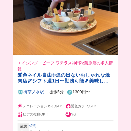
エイジング・ビーフ ワテラス神田秋葉原店の求人情
報
髪色ネイル自由✨煙の出ないおしゃれな焼
肉店🍖シフト週1日〜勤務可能🎵美味しい
まかないも食べられちゃう✨
御茶ノ水駅
徒歩5分
1300円〜
デコレーションネイルOK
髪色カラフルOK
ピアス複数OK！
NG
焼肉
業態