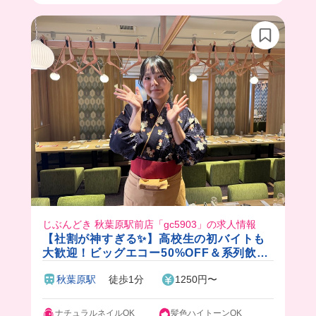
じぶんどき 秋葉原駅前店「gc5903」の求人情報
【社割が神すぎる✨】高校生の初バイトも
大歓迎！ビッグエコー50%OFF＆系列飲食
店20%OFF！大手グループの安心感×落ち
秋葉原駅
徒歩1分
1250円〜
着いた個室居酒屋🍃
ナチュラルネイルOK
髪色ハイトーンOK