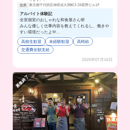
東京都千代田区神田佐久間町3-28星野ビル1F
住所
アルバイト体験記
全室個室のおしゃれな和食屋さん🫣
みんな優しく仕事内容を教えてくれるし、働きや
すい環境だったよ🫶
昨年の10月にオープンしたばかりだから、綺麗な
高校生歓迎
未経験歓迎
高時給
店内で働けちゃう！！
交通費全額支給
今回撮影したお店の隣にある別邸でアルバイト募
集中だよ！🤭
2025年07月16日
仕事終わり18:00に出勤して、21:30に退勤してい
る方もいるみたいだから、Wワークにもおすすめ
できちゃう🥹
募集終了
絶品まかない付きの和食屋でバイト始めちゃお🌟