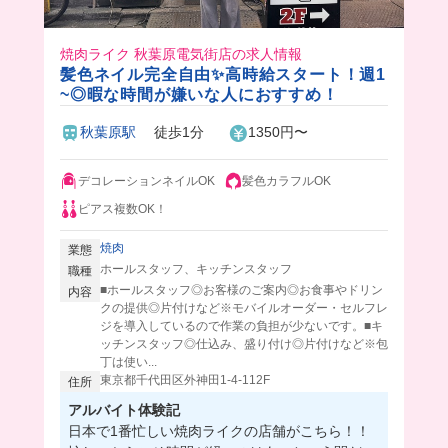
焼肉ライク 秋葉原電気街店の求人情報
髪色ネイル完全自由✨高時給スタート！週1
~◎暇な時間が嫌いな人におすすめ！
秋葉原駅
徒歩1分
1350円〜
デコレーションネイルOK
髪色カラフルOK
ピアス複数OK！
焼肉
業態
ホールスタッフ、キッチンスタッフ
職種
■ホールスタッフ◎お客様のご案内◎お食事やドリン
内容
クの提供◎片付けなど※モバイルオーダー・セルフレ
ジを導入しているので作業の負担が少ないです。■キ
ッチンスタッフ◎仕込み、盛り付け◎片付けなど※包
丁は使い...
東京都千代田区外神田1-4-112F
住所
アルバイト体験記
日本で1番忙しい焼肉ライクの店舗がこちら！！