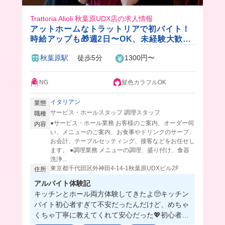
Trattoria Alioli 秋葉原UDX店の求人情報
アットホームなトラットリアで初バイト！
時給アップも🎁週2日〜OK、未経験大歓迎
♪
秋葉原駅
徒歩5分
1300円〜
NG
髪色カラフルOK
イタリアン
業態
サービス・ホールスタッフ 調理スタッフ
職種
●サービス・ホール業務 お客様のご案内、オーダー伺
内容
い、メニューのご案内、お食事やドリンクのサーブ、
お会計、テーブルセッティング、接客などをお任せし
ます。 ●調理業務 メニューの調理、盛り付け、食器
洗浄...
東京都千代田区外神田4-14-1秋葉原UDXビル2F
住所
アルバイト体験記
キッチンとホール両方体験してきたよ🥺キッチン
バイト初心者すぎて不安だったんだけど、めちゃ
くちゃ丁寧に教えてくれて安心だった💖初心者さ