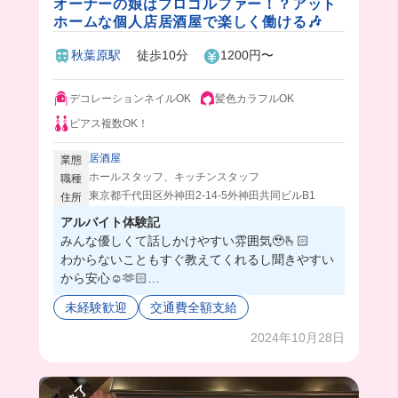
オーナーの娘はプロゴルファー！？アット
ホームな個人店居酒屋で楽しく働ける🎶
秋葉原駅
徒歩10分
1200円〜
デコレーションネイルOK
髪色カラフルOK
ピアス複数OK！
居酒屋
業態
ホールスタッフ、キッチンスタッフ
職種
東京都千代田区外神田2-14-5外神田共同ビルB1
住所
アルバイト体験記
みんな優しくて話しかけやすい雰囲気🥹🫰🏻
わからないこともすぐ教えてくれるし聞きやすい
から安心☺️🫶🏻
まかないも今回は焼き魚定食だったんだけど、普
未経験歓迎
交通費全額支給
段はもっと豪華らしくてワクワクしちゃう😉⭐️
2024年10月28日