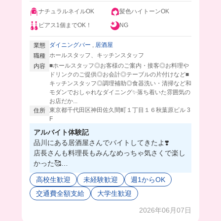
ナチュラルネイルOK
髪色ハイトーンOK
ピアス1個までOK！
NG
ダイニングバー
,
居酒屋
業態
ホールスタッフ、キッチンスタッフ
職種
■ホールスタッフ◎お客様のご案内・接客◎お料理や
内容
ドリンクのご提供◎お会計◎テーブルの片付けなど■
キッチンスタッフ◎調理補助◎食器洗い・清掃など和
モダンでおしゃれなダイニング✨落ち着いた雰囲気の
お店だか...
東京都千代田区神田佐久間町１丁目１６秋葉原ビル 3
住所
F
アルバイト体験記
品川にある居酒屋さんでバイトしてきたよ❣️
店長さんも料理長もみんなめっちゃ気さくで楽し
かった🥰
料理長は動画に映ってもらったんだけど、恥ずか
高校生歓迎
未経験歓迎
週1からOK
しがってて可愛らしい方だったよ🤭
交通費全額支給
大学生歓迎
会社が大きいから今年も新卒の方が何人か入られ
て終始和やかな雰囲気だったよ💕
2026年06月07日