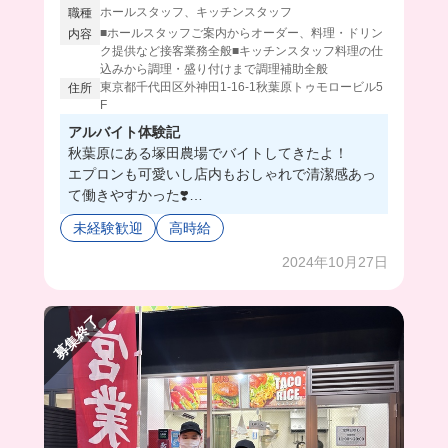
ホールスタッフ、キッチンスタッフ
職種
■ホールスタッフご案内からオーダー、料理・ドリン
内容
ク提供など接客業務全般■キッチンスタッフ料理の仕
込みから調理・盛り付けまで調理補助全般
東京都千代田区外神田1-16-1秋葉原トゥモロービル5
住所
F
アルバイト体験記
秋葉原にある塚田農場でバイトしてきたよ！
エプロンも可愛いし店内もおしゃれで清潔感あっ
て働きやすかった❣️
店内は134席もあるから、同時に働く人数が多く
未経験歓迎
高時給
て必然的に友達ができちゃう🥹💗
働いている人もみんな優しくて温かかったよーう
2024年10月27日
😭
大学生に超オススメのバ先かも！！
募集終了