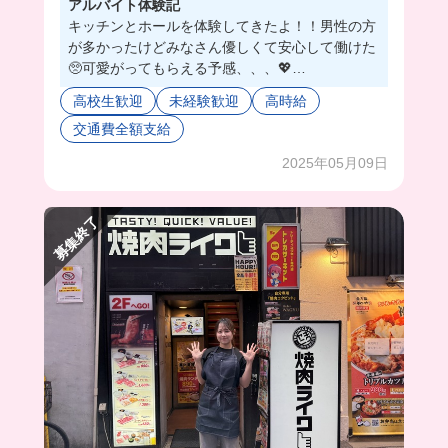
アルバイト体験記
キッチンとホールを体験してきたよ！！男性の方
が多かったけどみなさん優しくて安心して働けた
🥺可愛がってもらえる予感、、、💖
まかないはパスタだったんだけど、羊のお肉入り
高校生歓迎
未経験歓迎
高時給
でめっちゃ美味しかった🎶
交通費全額支給
オシャレ自由度も高めだから嬉しいよね🫶🏻
2025年05月09日
募集終了