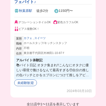
フェバイト♪
秋葉原駅
徒歩2分
1150円〜
デコレーションネイルOK
髪色カラフルOK
ピアス複数OK！
カフェ
,
スイーツ
業態
ホールスタッフ/キッチンスタッフ
職種
不明
内容
東京都千代田区外神田1-10-87Ｆ
住所
アルバイト体験記
📚バイト日記 オタク集まれ!!こんなにオタクに優
しい環境で働けるなんて最高すぎる🥺自分の推し
の缶バッチとかをエプロンにつけて推しをアピり
ながら働けちゃう〜！！ 髪色ネイルも自由で幸せ
未経験歓迎
いっぱい🥹
2024年03月10日
全11店中
1
〜
11店を表示しています