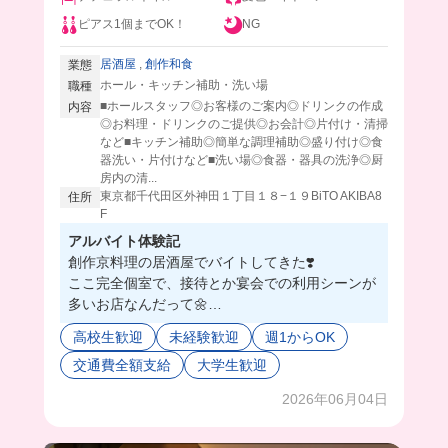
ピアス1個までOK！
NG
居酒屋
,
創作和食
業態
ホール・キッチン補助・洗い場
職種
■ホールスタッフ◎お客様のご案内◎ドリンクの作成
内容
◎お料理・ドリンクのご提供◎お会計◎片付け・清掃
など■キッチン補助◎簡単な調理補助◎盛り付け◎食
器洗い・片付けなど■洗い場◎食器・器具の洗浄◎厨
房内の清...
東京都千代田区外神田１丁目１８−１９BiTO AKIBA8
住所
F
アルバイト体験記
創作京料理の居酒屋でバイトしてきた❣️
ここ完全個室で、接待とか宴会での利用シーンが
多いお店なんだって🌼
ホールとキッチンに分かれてるんだけど、どちら
高校生歓迎
未経験歓迎
週1からOK
も未経験でも大丈夫💓✌🏻大手だからマニュアルも
交通費全額支給
大学生歓迎
しっかりしてて、超丁寧に教えてくれて安心すぎ
る🔰😮‍💨
2026年06月04日
同世代も多いから、たくさんバ友も出来ちゃうか
も...🥺⭐️