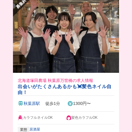
募集終了
北海道塚田農場 秋葉原万世橋の求人情報
出会いがたくさんあるかも💓髪色ネイル自
由！
秋葉原駅
徒歩1分
1300円〜
カラフルネイルOK
髪色カラフルOK
居酒屋
業態