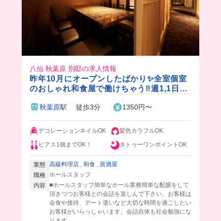
八仙 秋葉原 別邸の求人情報
昨年10月にオープンしたばかり✨全室個室
のおしゃれ和食屋で働けちゃう‼️週1,1日3h
~OK！美味しい賄い付き♪
秋葉原駅
徒歩3分
1350円〜
デコレーションネイルOK
髪色カラフルOK
ピアス1個までOK！
タトゥーワンポイントOK
高級料理店
,
和食
,
居酒屋
業態
ホールスタッフ
職種
■ホールスタッフ簡単なホール業務簡単な配膳をして
内容
頂きつつお客様との会話を楽しんで下さい。お客様は
会食や接待、デート遣いなど大切な時間を過ごしたい
お客様がいらっしゃいます。会話自体も社会勉強にな
ります。...