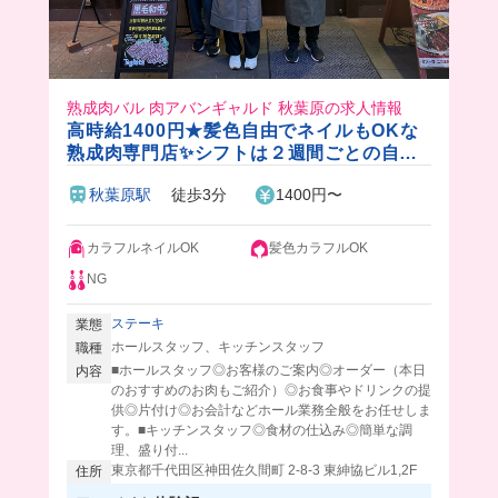
熟成肉バル 肉アバンギャルド 秋葉原の求人情報
高時給1400円★髪色自由でネイルもOKな
熟成肉専門店✨シフトは２週間ごとの自己
申告制なのでプライベートとの両立がしや
秋葉原駅
徒歩3分
1400円〜
すい◎
カラフルネイルOK
髪色カラフルOK
NG
ステーキ
業態
ホールスタッフ、キッチンスタッフ
職種
■ホールスタッフ◎お客様のご案内◎オーダー（本日
内容
のおすすめのお肉もご紹介）◎お食事やドリンクの提
供◎片付け◎お会計などホール業務全般をお任せしま
す。■キッチンスタッフ◎食材の仕込み◎簡単な調
理、盛り付...
東京都千代田区神田佐久間町 2-8-3 東紳協ビル1,2F
住所