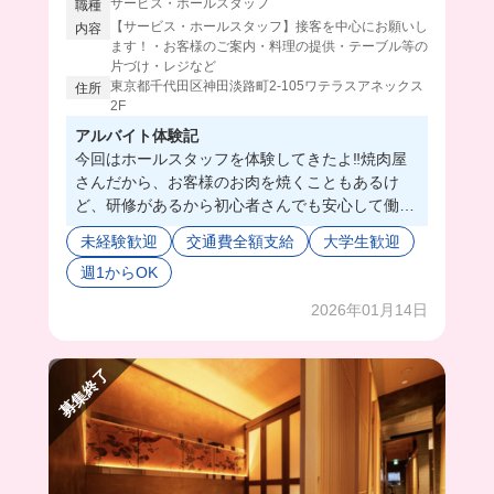
サービス・ホールスタッフ
職種
【サービス・ホールスタッフ】接客を中心にお願いし
内容
ます！・お客様のご案内・料理の提供・テーブル等の
片づけ・レジなど
東京都千代田区神田淡路町2-105ワテラスアネックス
住所
2F
アルバイト体験記
今回はホールスタッフを体験してきたよ‼️焼肉屋
さんだから、お客様のお肉を焼くこともあるけ
ど、研修があるから初心者さんでも安心して働け
ちゃう🥺💖
未経験歓迎
交通費全額支給
大学生歓迎
しかも働いてすぐはグランドメニューが一通り食
週1からOK
べれちゃうの最高すぎる🫶🏻
2026年01月14日
募集終了