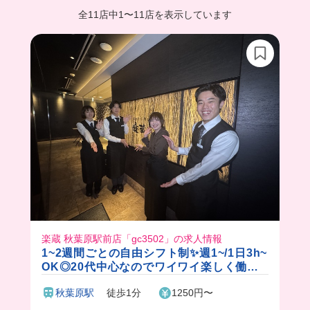
全11店中
1
〜
11店を表示しています
楽蔵 秋葉原駅前店「gc3502」の求人情報
1~2週間ごとの自由シフト制✨週1~/1日3h~
OK◎20代中心なのでワイワイ楽しく働け
ます♪
秋葉原駅
徒歩1分
1250円〜