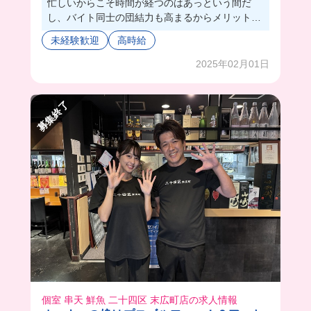
忙しいからこそ時間が経つのはあっという間だ
し、バイト同士の団結力も高まるからメリットし
かない🥹👍🏻
未経験歓迎
高時給
働いている人は8割学生で、男女は半々くらいだ
から楽しく働けそう✨
2025年02月01日
忙しいバイト終わりのまかない一人焼肉も最高で
す‼️社割でメニューが70%offになるから、みんな
募集終了
高級なお肉頼んでるんだって🤣
個室 串天 鮮魚 二十四区 末広町店の求人情報