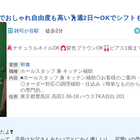
Kでおしゃれ自由度も高い🕺週2日〜OKでシフト
雑司が谷駅
徒歩2分
ナチュラルネイルOK
髪色ブラウンOK
ピアス1個ま
和食
業態
ホールスタッフ 兼 キッチン補助
職種
■ホールスタッフ 兼 キッチン補助◎お客様のご案
内容
◎オーダー対応◎調理補助・仕込み（簡単なものか
の専門的...
東京都豊島区 高田1-36-18 ハウスTKA目白 201
住所
よ❣️
って、店長はお父さんみたいでとにかく優しいし、可愛いの🥹