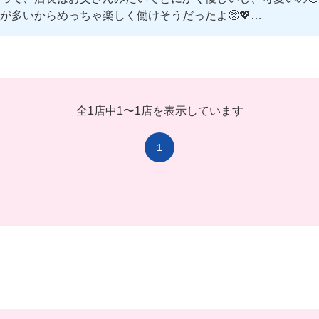
多いからめっちゃ楽しく働けそうだったよ🥺💖
すごく働きやすそう😌
フの店長が作る豪華すぎるまかないが本当に絶品なの。。😢
一緒にバイトしちゃお‼️🤭
全1店中
1
〜
1店を表示しています
1