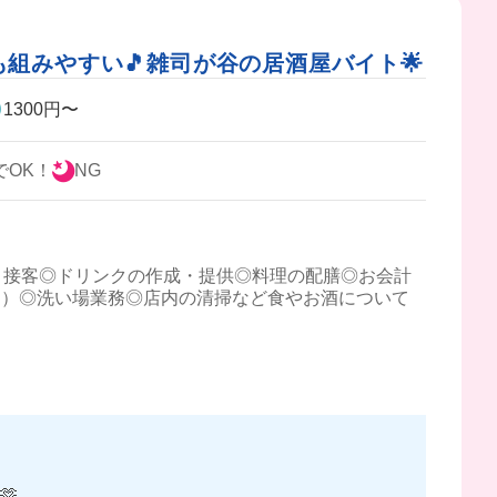
も組みやすい🎵雑司が谷の居酒屋バイト🌟
1300円〜
でOK！
NG
内・接客◎ドリンクの作成・提供◎料理の配膳◎お会計
ら）◎洗い場業務◎店内の清掃など食やお酒について
🫶