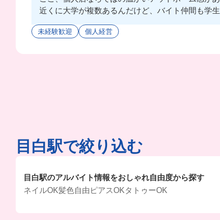
近くに大学が複数あるんだけど、バイト仲間も学生が
お仕事は店長がなんでも、一から教えてくれるから
未経験歓迎
個人経営
しかもね、、なんと言ってもここ、元フレンチシェ
毎日バイトしに行きたくなるお店だったよ🌼みんなも
目白駅で絞り込む
目白駅のアルバイト情報をおしゃれ自由度から探す
ネイルOK
髪色自由
ピアスOK
タトゥーOK