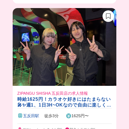
スタッフさん優しく教えてくれるから、少しずつ
仕事に打ち込めそう🌟
ZIPANGU SHISHA 五反田店の求人情報
時給1625円！カラオケ好きにはたまらない
🎤✨週1、1日3H~OKなので自由に楽しく働
けます♪
五反田駅
徒歩3分
1625円〜