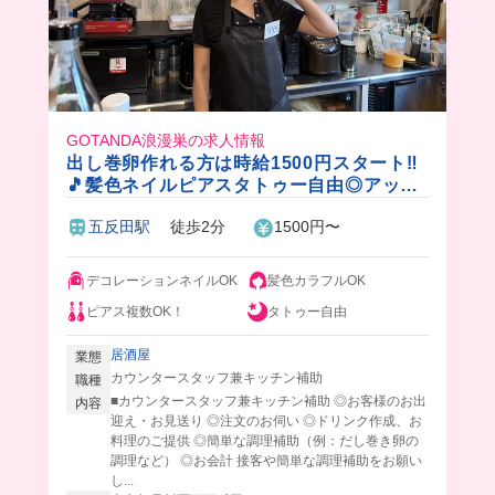
GOTANDA浪漫巣の求人情報
出し巻卵作れる方は時給1500円スタート‼️
🎵髪色ネイルピアスタトゥー自由◎アット
ホームで大正ロマンな居酒屋で若女将と働
五反田駅
徒歩2分
1500円〜
かない？✨
デコレーションネイルOK
髪色カラフルOK
ピアス複数OK！
タトゥー自由
居酒屋
業態
カウンタースタッフ兼キッチン補助
職種
■カウンタースタッフ兼キッチン補助 ◎お客様のお出
内容
迎え・お見送り ◎注文のお伺い ◎ドリンク作成、お
料理のご提供 ◎簡単な調理補助（例：だし巻き卵の
調理など） ◎お会計 接客や簡単な調理補助をお願い
し...