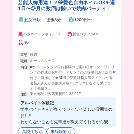
芸能人御用達！？🤭髪色自由ネイルOK✨週
1日〜◎月に数回は賄いで焼肉パーティー
ができちゃう！🤤
五反田駅
徒歩3分
1200円〜
小さめパーツネイルOK
髪色カラフルOK
NG
焼肉
業態
ホールスタッフ
職種
■ホールスタッフ◎お客様のご案内◎オーダー◎ドリ
内容
ンクの作成◎お料理・ドリンクのご提供◎お会計◎片
付け・清掃など★SNSで話題沸騰人気アイドルや有
名芸人さんが多数御来店♪ワクワクしながら働けま
す！先輩ス...
東京都品川区西五反田1-32-22F
住所
アルバイト体験記
学生バイトさんが多くてワイワイ楽しい雰囲気の
お店‼️
わからないことも先輩達が教えてくれるから安心
🫶🏻
高校生歓迎
未経験歓迎