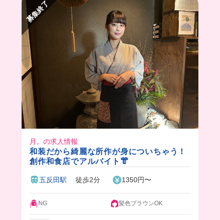
募集終了
月。の求人情報
和装だから綺麗な所作が身についちゃう！
創作和食店でアルバイト👘
五反田駅
徒歩2分
1350円〜
NG
髪色ブラウンOK