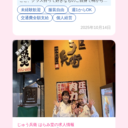
ここ、グラス持って好きなものご自身で樽から注
ぎに行くシステムだから、ドリンクの配膳ないん
未経験歓迎
服装自由
週1からOK
だ😙🍷
交通費全額支給
個人経営
グラス溢す心配ないから、安心👀🔰
まかないはイタリアンに限らず、和洋中からなん
2025年10月14日
でもリクエストできるから、自分では作れないも
のオーダーできちゃうの🤭
先輩みんな優しいから楽しく働けるよ‼️
募集終了
みんなも一緒にどう❓🥰
じゅう兵衛 はらみ堂の求人情報