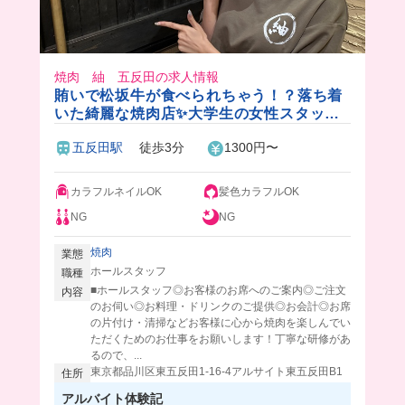
焼肉 紬 五反田の求人情報
賄いで松坂牛が食べられちゃう！？落ち着
いた綺麗な焼肉店✨大学生の女性スタッフ
が中心で活躍中💓
五反田駅
徒歩3分
1300円〜
カラフルネイルOK
髪色カラフルOK
NG
NG
焼肉
業態
ホールスタッフ
職種
■ホールスタッフ◎お客様のお席へのご案内◎ご注文
内容
のお伺い◎お料理・ドリンクのご提供◎お会計◎お席
の片付け・清掃などお客様に心から焼肉を楽しんでい
ただくためのお仕事をお願いします！丁寧な研修があ
るので、...
東京都品川区東五反田1-16-4アルサイト東五反田B1
住所
アルバイト体験記