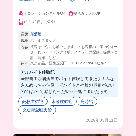
デコレーションネイルOK
髪色カラフルOK
ピアス1個までOK！
居酒屋
業態
ホールスタッフ
職種
接客を中心にお願いします。・お客様のご案内やオー
内容
ダー伺い・ドリンク作成、メニューの配膳、提供・会
計、清掃 など…
東京都品川区西五反田1-18-1GotandaEXビル7F
住所
アルバイト体験記
全部自由な居酒屋でバイト体験してきたよ！みな
さんめっちゃ仲良しでバイトと社員の境目がない
のでは⁉️って感じだった🫶🏻一緒に働いたらめっ
ちゃ楽しいやつ🥺同年代が多いから働きやすいよ
高校生歓迎
未経験歓迎
高時給
ね！
交通費全額支給
モバイルオーダーだから、オーダーとらなくてい
いし難しい仕事はないから安心💟
2025年03月11日
駅近だし、おしゃれ自由度高めだからここで働く
しかなくない❓