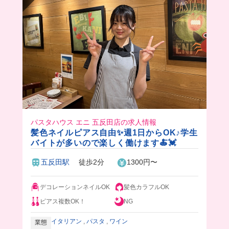
パスタハウス エニ 五反田店の求人情報
髪色ネイルピアス自由✨週1日からOK♪学生
バイトが多いので楽しく働けます🍝💓
五反田駅
徒歩2分
1300円〜
デコレーションネイルOK
髪色カラフルOK
ピアス複数OK！
NG
イタリアン
,
パスタ
,
ワイン
業態