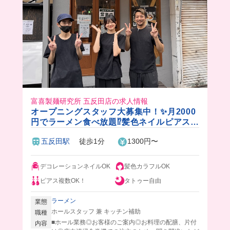
富喜製麺研究所 五反田店の求人情報
オープニングスタッフ大募集中！✨月2000
円でラーメン食べ放題⁉️髪色ネイルピアスタ
トゥー全部自由💓みんな一緒のスタートで
五反田駅
徒歩1分
1300円〜
安心！
デコレーションネイルOK
髪色カラフルOK
ピアス複数OK！
タトゥー自由
ラーメン
業態
ホールスタッフ 兼 キッチン補助
職種
■ホール業務◎お客様のご案内◎お料理の配膳、片付
内容