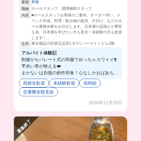
和食
業態
ホールスタッフ、調理補助スタッフ
職種
■ホールスタッフお客様のご案内、オーダー伺い、ド
内容
リンク作成、料理・飲み物の提供、片付け、などのホ
ール業務全般をお任せします。日本酒の品揃えが豊富
な為、日本酒を学びたい方も是非！未経験の方も歓迎
します！...
東京都品川区西五反田1-9-3リバーライトビル2階
住所
アルバイト体験記
制服がセパレート式の和服でめっちゃカワイイ❣️
👘赤い帯が映える❤️
まかないは自慢の創作和食！心なしかおばあちゃ
ん家で出てくるあの味がします。美味しい！最
高校生歓迎
未経験歓迎
高時給
高！🤤和装で働くから、綺麗な所作が身につくの
交通費全額支給
が推しポイント💖
2024年11月20日
募集終了