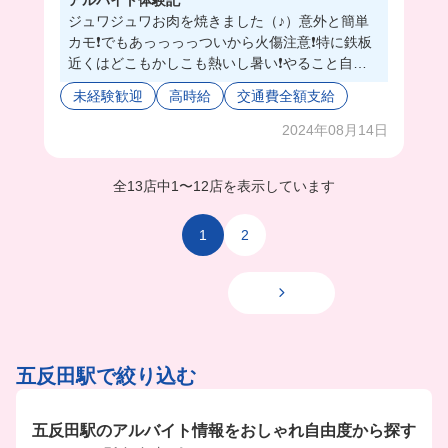
ジュワジュワお肉を焼きました（♪）意外と簡単
カモ❗️でもあっっっっついから火傷注意❗️特に鉄板
近くはどこもかしこも熱いし暑い❗️やること自体
は単純で少ないから覚えればぜーんぶ出来ちゃう
未経験歓迎
高時給
交通費全額支給
（♪）店長がちゃんと教えてくれるし、社員さん
も優しいし、たくさんコミュ力上がりそう❗️😆み
2024年08月14日
んなここで働かへんか〜❗️（エセ）
全13店中
1
〜
12店を表示しています
1
2
五反田駅で絞り込む
五反田駅のアルバイト情報をおしゃれ自由度から探す