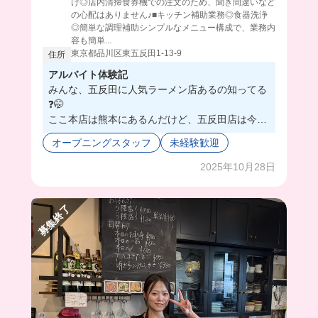
け◎店内清掃食券機での注文のため、聞き間違いなど
の心配はありません♪■キッチン補助業務◎食器洗浄
◎簡単な調理補助シンプルなメニュー構成で、業務内
容も簡単...
東京都品川区東五反田1-13-9
住所
アルバイト体験記
みんな、五反田に人気ラーメン店あるの知ってる
❓🤭
ここ本店は熊本にあるんだけど、五反田店は今年
8月にオープンしたばかりだから店内もめっちゃ
オープニングスタッフ
未経験歓迎
綺麗❗️😉
１階が立食スタイルで、２階はテーブル席になっ
2025年10月28日
てて、ラーメン提供時はフード用のハイテクエレ
ベーターで２階に上げるから楽ちんなの！😘
募集終了
お仕事で分からないことがあっても、先輩みんな
優しいからなんでも聞きやすいよ🥺
まかないは2000円チケットを買ったら、絶品ラー
メンをいくらでも食べれちゃうんだって❣️🤤
みんなも一緒にラーメンバイトしちゃおっ！😊🍜