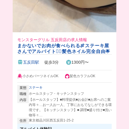
モンスターグリル 五反田店の求人情報
まかないでお肉が食べられる🍖ステーキ屋
さんでアルバイト❤️‍🔥髪色ネイル完全自由🌟
五反田駅
徒歩3分
1300円〜
小さめパーツネイルOK
髪色カラフルOK
ステーキ
業態
ホールスタッフ・キッチンスタッフ
職種
【ホールスタッフ】■料理提供■お会計■お席へのご案
内容
内等々…お一人お一人、丁寧におもてなしができる環
境です。【キッチンスタッフ】■ 調理■盛り付け■洗い
物等々…
東京都品川区西五反田1-25-2
住所
アルバイト体験記