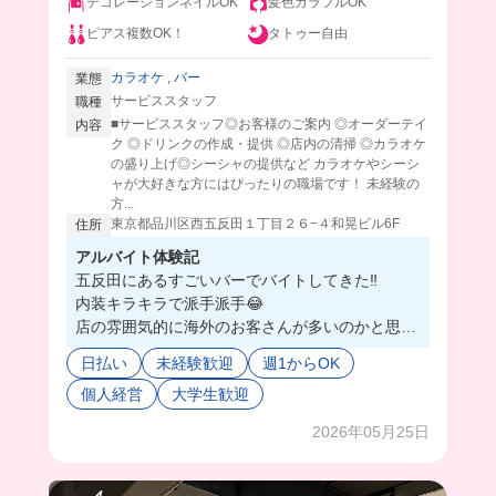
デコレーションネイルOK
髪色カラフルOK
ピアス複数OK！
タトゥー自由
カラオケ
,
バー
業態
サービススタッフ
職種
■サービススタッフ◎お客様のご案内 ◎オーダーテイ
内容
ク ◎ドリンクの作成・提供 ◎店内の清掃 ◎カラオケ
の盛り上げ◎シーシャの提供など カラオケやシーシ
ャが大好きな方にはぴったりの職場です！ 未経験の
方...
東京都品川区西五反田１丁目２６−４和晃ビル6F
住所
アルバイト体験記
五反田にあるすごいバーでバイトしてきた‼️
内装キラキラで派手派手😂
店の雰囲気的に海外のお客さんが多いのかと思っ
たけど、意外と少ないらしい…！
日払い
未経験歓迎
週1からOK
英語話せなくても全く問題ないよ💗
個人経営
大学生歓迎
スタッフは皆さん若いけど落ち着いてる人が多く
て自分のペースで働けそうだった🙂‍↕️
2026年05月25日