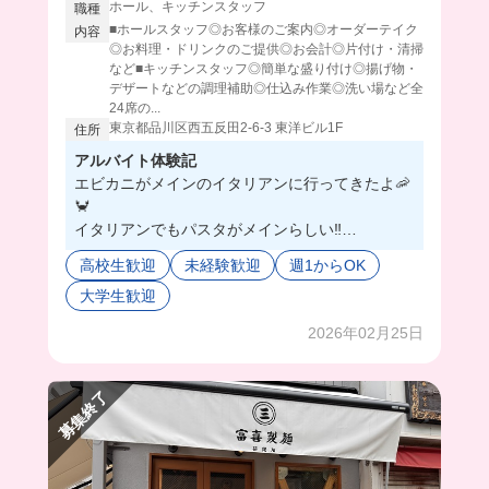
ホール、キッチンスタッフ
職種
■ホールスタッフ◎お客様のご案内◎オーダーテイク
内容
◎お料理・ドリンクのご提供◎お会計◎片付け・清掃
など■キッチンスタッフ◎簡単な盛り付け◎揚げ物・
デザートなどの調理補助◎仕込み作業◎洗い場など全
24席の...
東京都品川区西五反田2-6-3 東洋ビル1F
住所
アルバイト体験記
エビカニがメインのイタリアンに行ってきたよ🦐
🦀
イタリアンでもパスタがメインらしい‼️
味は濃厚で美味しいの♡
高校生歓迎
未経験歓迎
週1からOK
これがまかないは神すぎ✨
大学生歓迎
あと店内の至る所にエビやカニが👀❣️
スタッフ同士も仲良くて、みんなで自店舗に食べ
2026年02月25日
に来たりしてるみたい☺️
ママさんみたいな店長さんが優しく見守ってくれ
るから、安心して働けそう！🫶
募集終了