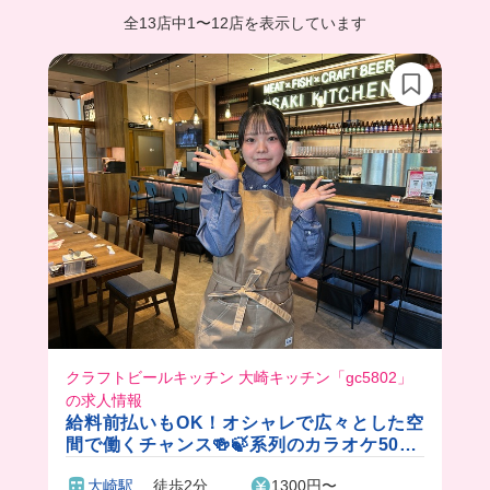
全13店中
1
〜
12店を表示しています
クラフトビールキッチン 大崎キッチン「gc5802」
の求人情報
給料前払いもOK！オシャレで広々とした空
間で働くチャンス🍻🍃系列のカラオケ50%
OFF＆飲食店20%OFF✨週0日もOKの自由
大崎駅
徒歩2分
1300円〜
シフト🎵