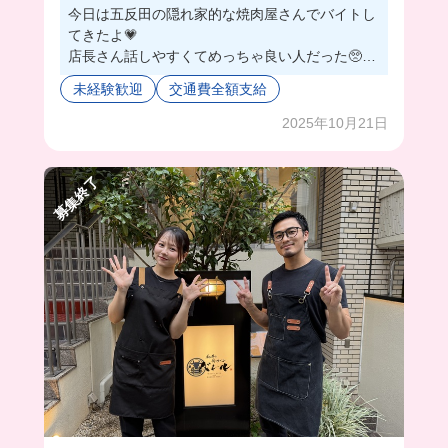
今日は五反田の隠れ家的な焼肉屋さんでバイトし
てきたよ💗
店長さん話しやすくてめっちゃ良い人だった🥺
オープンしてまだ１年くらいしか経ってないから
未経験歓迎
交通費全額支給
店内綺麗だし、まかないが…🤤
まかないが豪華すぎた🤤🤤
2025年10月21日
お客さんには黒毛和牛の特上以上しか出さないか
ら、まかないでは並の松坂牛が食べられちゃう
募集終了
の‼️
並と言っても松坂牛なんで、最高に美味しいです
よ🫠