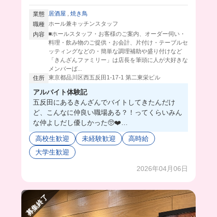
居酒屋
,
焼き鳥
業態
ホール兼キッチンスタッフ
職種
■ホールスタッフ・お客様のご案内、オーダー伺い・
内容
料理・飲み物のご提供・お会計、片付け・テーブルセ
ッティングなどの・簡単な調理補助や盛り付けなど
「きんざんファミリー」は店長を筆頭に人が大好きな
メンバーば...
東京都品川区西五反田1-17-1 第二東栄ビル
住所
アルバイト体験記
五反田にあるきんざんでバイトしてきたんだけ
ど、こんなに仲良い職場ある？！ってくらいみん
な仲よしだし優しかった🥺❤️
みんなが楽しそうに働ける環境って店長の人柄で
高校生歓迎
未経験歓迎
高時給
左右される部分もあるよね🙂‍↕️
大学生歓迎
ここの店長さんは年齢も若いしノリも良いから初
めてバイトする人でも楽しく働ける事間違いなし
2026年04月06日
だよ🫶🏻
募集終了