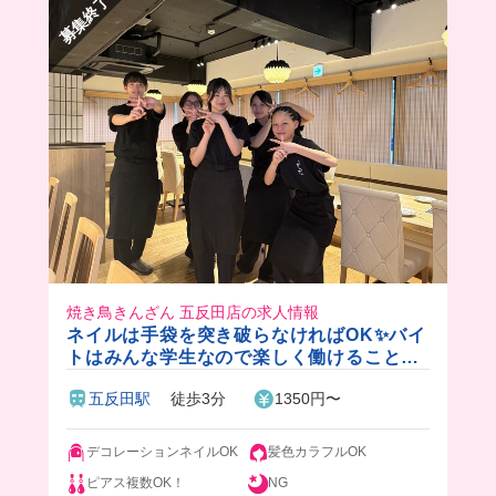
募集終了
焼き鳥きんざん 五反田店の求人情報
ネイルは手袋を突き破らなければOK✨バイ
トはみんな学生なので楽しく働けること間
違いなし！
五反田駅
徒歩3分
1350円〜
デコレーションネイルOK
髪色カラフルOK
ピアス複数OK！
NG