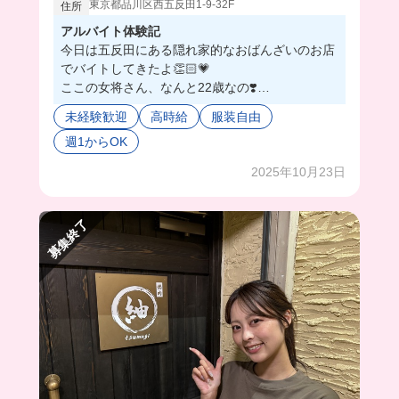
東京都品川区西五反田1-9-32F
住所
アルバイト体験記
今日は五反田にある隠れ家的なおばんざいのお店
でバイトしてきたよ👏🏻💗
ここの女将さん、なんと22歳なの❣️
話しやすくて素敵な方だった😳
未経験歓迎
高時給
服装自由
普段からワンオペが多いみたいで、お手伝いして
週1からOK
くれる人を探してるみたい👀出し巻たまごを作れ
れば時給1500円の高時給スタートなんだって！！
2025年10月23日
✨
まかないは、並んでるおばんざいから好きなもの
を好きな量取れちゃう❣️料理の勉強もできるし最
募集終了
高すぎんか😍
アットホームな居酒屋で素敵な女将さんと働かな
い？🤭