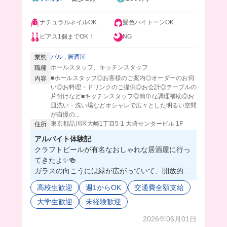
ナチュラルネイルOK
髪色ハイトーンOK
ピアス1個までOK！
NG
バル
,
居酒屋
業態
ホールスタッフ、キッチンスタッフ
職種
■ホールスタッフ◎お客様のご案内◎オーダーのお伺
内容
い◎お料理・ドリンクのご提供◎お会計◎テーブルの
片付けなど■キッチンスタッフ◎簡単な調理補助◎お
皿洗い・洗い場などオシャレで広々とした明るい空間
が自慢の...
東京都品川区大崎1丁目5-1 大崎センタービル 1F
住所
アルバイト体験記
クラフトビールが有名なおしゃれな居酒屋に行っ
てきたよ✨🍻
ガラスの向こうには緑が広がっていて、開放的な
店舗だった👀✨
高校生歓迎
週1からOK
交通費全額支給
料理もおしゃれなものが多くて、目で見てても楽
大学生歓迎
未経験歓迎
しい😊
まかないも同じようにオシャレなものが出てくる
2026年06月01日
から、日替わりで楽しすぎる🥰