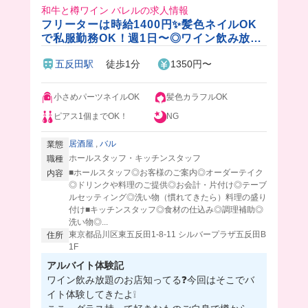
和牛と樽ワイン バレルの求人情報
フリーターは時給1400円✨髪色ネイルOK
で私服勤務OK！週1日〜◎ワイン飲み放題
のおしゃれバル🍷
五反田駅
徒歩1分
1350円〜
小さめパーツネイルOK
髪色カラフルOK
ピアス1個までOK！
NG
居酒屋
,
バル
業態
ホールスタッフ・キッチンスタッフ
職種
■ホールスタッフ◎お客様のご案内◎オーダーテイク
内容
◎ドリンクや料理のご提供◎お会計・片付け◎テーブ
ルセッティング◎洗い物（慣れてきたら）料理の盛り
付け■キッチンスタッフ◎食材の仕込み◎調理補助◎
洗い物◎...
東京都品川区東五反田1-8-11 シルバープラザ五反田B
住所
1F
アルバイト体験記
ワイン飲み放題のお店知ってる❓今回はそこでバ
イト体験してきたよ❕