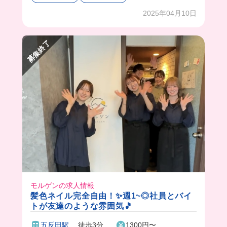
月に１回は焼肉が食べれてみんなで焼肉パーティ
ーするんだって🥹楽しそうすぎる💞
2025年04月10日
募集終了
モルゲンの求人情報
髪色ネイル完全自由！✨週1~◎社員とバイ
トが友達のような雰囲気🎵
五反田駅
徒歩3分
1300円〜