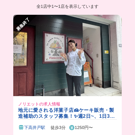
全1店中
1
〜
1店を表示しています
募集終了
ノリエットの求人情報
地元に愛される洋菓子店🍰ケーキ販売・製
造補助のスタッフ募集！✨週2日~、1日3時
間〜OKだからプライベートとも合わせやす
下高井戸駅
徒歩3分
1250円〜
い💖