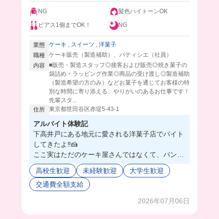
NG
髪色ハイトーンOK
ピアス1個までOK！
NG
ケーキ
,
スイーツ
,
洋菓子
業態
ケーキ販売（製造補助）、パティシエ（社員）
職種
■販売・製造スタッフ◎接客および販売◎焼き菓子の
内容
袋詰め・ラッピング作業◎商品の受け渡し◎製造補助
（製造希望の方のみ）などお菓子を通じてお客様の特
別な時間に寄り添える、やりがいのあるお仕事です！
先輩スタ...
東京都世田谷区赤堤5-43-1
住所
アルバイト体験記
下高井戸にある地元に愛される洋菓子店でバイト
してきたよ‼️🍰
ここ実はただのケーキ屋さんではなくて、パンや
チョコレート、お惣菜まで販売していて目が幸せ
高校生歓迎
未経験歓迎
大学生歓迎
だった〜🍫😌
交通費全額支給
商品の種類が豊富な分、たくさん覚えられるから
やりがいもすごそう❤️‍🔥☺️
2026年07月06日
シェフはとても話しやすい雰囲気の方で、先輩た
ちもみんな優しく教えてくれたらから、未経験で