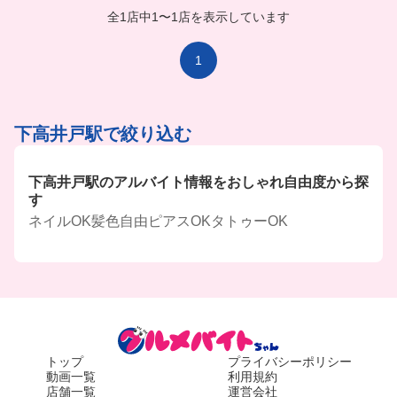
も長く居心地良く働き続けやすそうだよ🥹
全1店中
1
〜
1店を表示しています
1
下高井戸駅で絞り込む
下高井戸駅のアルバイト情報をおしゃれ自由度から探
す
ネイルOK
髪色自由
ピアスOK
タトゥーOK
トップ
プライバシーポリシー
動画一覧
利用規約
店舗一覧
運営会社