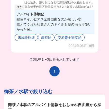
は仕込み、盛り付けなどの調理補助をお任せします。
東京都千代田区神田駿河台2-2-4御茶ノ水駅前ビル8F
住所
アルバイト体験記
髪色ネイルピアス全部自由なのが嬉しい🥹
教えてくれた社員さんのネイルも髪の毛も可愛い
かった💓
店員さんたち仲よくて、営業後に飲みに行くこと
未経験歓迎
高時給
交通費全額支給
もあるみたい🍺
ホールとキッチンも難しいことなかったから初心
2024年06月19日
者でも安心だよ‼️
全3店中
1
〜
3店を表示しています
1
御茶ノ水駅で絞り込む
御茶ノ水駅のアルバイト情報をおしゃれ自由度から探