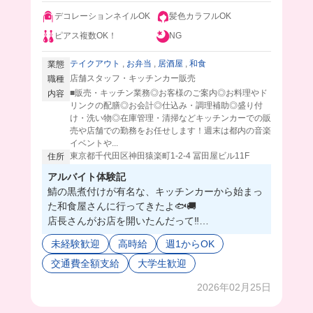
デコレーションネイルOK
髪色カラフルOK
ピアス複数OK！
NG
テイクアウト
,
お弁当
,
居酒屋
,
和食
業態
店舗スタッフ・キッチンカー販売
職種
■販売・キッチン業務◎お客様のご案内◎お料理やド
内容
リンクの配膳◎お会計◎仕込み・調理補助◎盛り付
け・洗い物◎在庫管理・清掃などキッチンカーでの販
売や店舗での勤務をお任せします！週末は都内の音楽
イベントや...
東京都千代田区神田猿楽町1-2-4 冨田屋ビル11F
住所
アルバイト体験記
鯖の黒煮付けが有名な、キッチンカーから始まっ
た和食屋さんに行ってきたよ🐟🚚
店長さんがお店を開いたんだって‼️
鯖黒煮専門店で、あとはアジフライも人気みたい
未経験歓迎
高時給
週1からOK
👀✨
交通費全額支給
大学生歓迎
仕事内容は簡単で、おばんざい詰めたり、定食を
配膳するから初心者でもできそう♡
2026年02月25日
まかないでも鯖の黒煮付けが食べれるから、ご飯
が止まらなくて最高💞