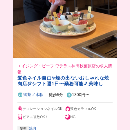
エイジング・ビーフ ワテラス神田秋葉原店の求人情
報
髪色ネイル自由✨煙の出ないおしゃれな焼
肉店🍖シフト週1日〜勤務可能🎵美味しい
まかないも食べられちゃう✨
御茶ノ水駅
徒歩5分
1300円〜
デコレーションネイルOK
髪色カラフルOK
ピアス複数OK！
NG
焼肉
業態