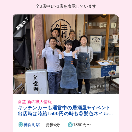
全3店中
1
〜
3店を表示しています
募集終了
食堂 新の求人情報
キッチンカーも運営中の居酒屋✨イベント
出店時は時給1500円の時も◎髪色ネイル自
由で絶品まかない付き♪
神保町駅
徒歩4分
1350円〜