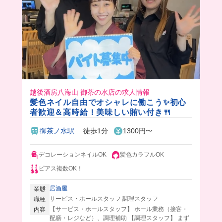
越後酒房八海山 御茶の水店の求人情報
髪色ネイル自由でオシャレに働こう✨初心
者歓迎＆高時給！美味しい賄い付き🍴
御茶ノ水駅
徒歩1分
1300円〜
デコレーションネイルOK
髪色カラフルOK
ピアス複数OK！
居酒屋
業態
サービス・ホールスタッフ 調理スタッフ
職種
【サービス・ホールスタッフ】 ホール業務（接客・
内容
配膳・レジなど）、調理補助 【調理スタッフ】 まず