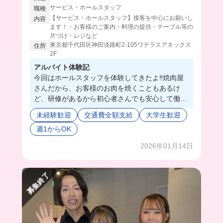
サービス・ホールスタッフ
職種
【サービス・ホールスタッフ】接客を中心にお願いし
内容
ます！・お客様のご案内・料理の提供・テーブル等の
片づけ・レジなど
東京都千代田区神田淡路町2-105ワテラスアネックス
住所
2F
アルバイト体験記
今回はホールスタッフを体験してきたよ‼️焼肉屋
さんだから、お客様のお肉を焼くこともあるけ
ど、研修があるから初心者さんでも安心して働け
ちゃう🥺💖
未経験歓迎
交通費全額支給
大学生歓迎
しかも働いてすぐはグランドメニューが一通り食
週1からOK
べれちゃうの最高すぎる🫶🏻
2026年01月14日
募集終了