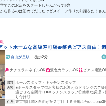
でこのお店をスタートしたんだって‼️😳
から作るのは初めてだったけどスイーツ作りの知識をたくさん教
、お店づくりをたくさん学べそう😍
で温かい空間がとにかく居心地よすぎ🥹❤️‍🔥
情報
アットホームな高級寿司店🍣髪色ピアス自由！週
自由が丘駅
徒歩2分
ナチュラルネイルOK
髪色カラフルOK
ピアス複数O
ホールスタッフ・キッチンスタッフ
職種
■ホールスタッフ◎お客様のお迎え◎ドリンクのご提
内容
過ごせる空間作り■キッチンスタッフ◎簡単な調理（
り付け◎...
東京都目黒区自由が丘２丁目 １５番地４号de aone3
住所