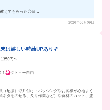
えてもらった🥺🍰
2026年06月09日
末は嬉しい時給UPあり🎵
1350円〜
K！
タトゥー自由
供（配膳）◎片付け・バッシング◎お客様が心地よく
鮨ネタをのせる、炙り作業など）◎食材のカット、盛
F