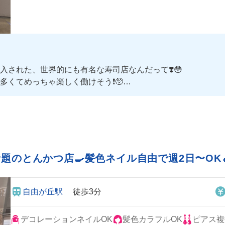
された、世界的にも有名な寿司店なんだって❣️😳
くてめっちゃ楽しく働けそう❗️🥺
初心者でも安心だよ🔰
話題のとんかつ店🍳髪色ネイル自由で週2日〜O
自由が丘駅
徒歩3分
デコレーションネイルOK
髪色カラフルOK
ピアス複