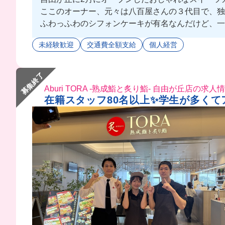
ここのオーナー、元々は八百屋さんの３代目で、独学
ふわっふわのシフォンケーキが有名なんだけど、一
少数精鋭でホールもキッチンも両方経験できるから
未経験歓迎
交通費全額支給
個人経営
常連さんも多くて、スタッフとお客様とのアットホーム
スイーツ好きには特に必見なお店だよ🤗✊🏻
募集終了
Aburi TORA -熟成鮨と炙り鮨- 自由が丘店の求人
在籍スタッフ80名以上✨学生が多くて