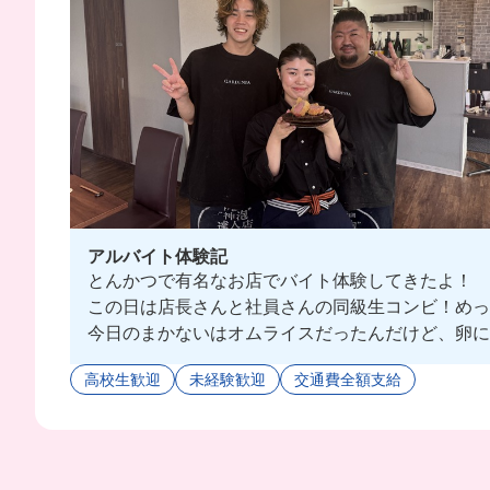
アルバイト体験記
とんかつで有名なお店でバイト体験してきたよ！
この日は店長さんと社員さんの同級生コンビ！めっ
今日のまかないはオムライスだったんだけど、卵に
う🙌🏻
高校生歓迎
未経験歓迎
交通費全額支給
これは働くしかなくない〜❓