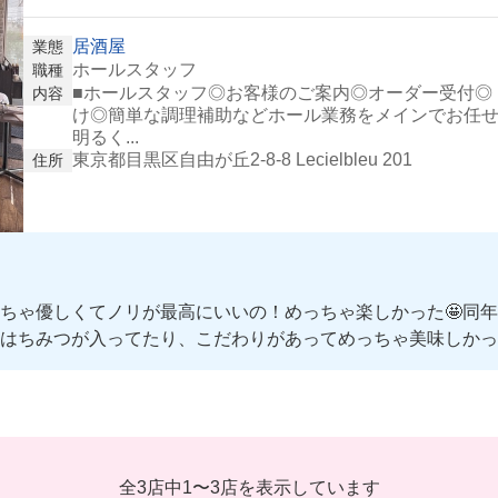
居酒屋
業態
ホールスタッフ
職種
■ホールスタッフ◎お客様のご案内◎オーダー受付◎
内容
け◎簡単な調理補助などホール業務をメインでお任せ
明るく...
東京都目黒区自由が丘2-8-8 Lecielbleu 201
住所
ちゃ優しくてノリが最高にいいの！めっちゃ楽しかった🤩同年
はちみつが入ってたり、こだわりがあってめっちゃ美味しかった
全3店中
1
〜
3店を表示しています