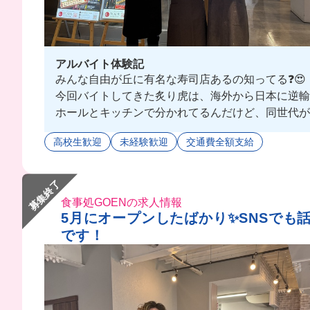
アルバイト体験記
みんな自由が丘に有名な寿司店あるの知ってる❓😍
今回バイトしてきた炙り虎は、海外から日本に逆輸入
ホールとキッチンで分かれてるんだけど、同世代が多
わからないことがあっても聞きやすいから、バイト
高校生歓迎
未経験歓迎
交通費全額支給
週末は時給アップもあるから、嬉しい！💟
みんなも一緒に寿司バイトしちゃお‼️🤭💓
募集終了
食事処GOENの求人情報
5月にオープンしたばかり✨SNSでも
です！