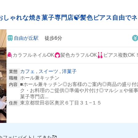
おしゃれな焼き菓子専門店🍃髪色ピアス自由でネ
自由が丘駅
徒歩6分
カラフルネイルOK
髪色カラフルOK
ピアス複数OK
カフェ
,
スイーツ
,
洋菓子
業態
ホール兼キッチン
職種
■ホール兼キッチン◎お客様のご案内◎商品の盛り付
内容
ク・お料理のご提供◎準備や片付け◎マルシェや催
菓子専門店...
東京都世田谷区奥沢６丁目３１−１５
住所
カフェにバイトしてきた🥰